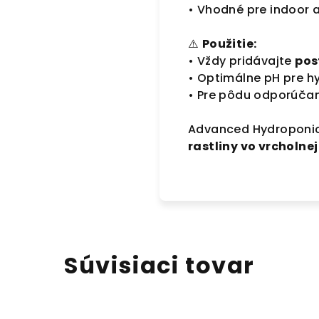
• Vhodné pre indoor 
⚠️
Použitie:
• Vždy pridávajte
pos
• Optimálne pH pre h
• Pre pôdu odporúča
Advanced Hydroponic
rastliny vo vrcholne
Súvisiaci tovar