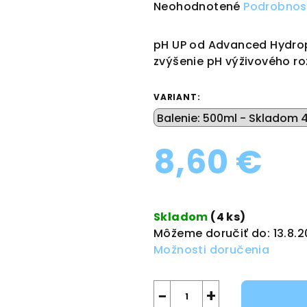
Priemerné
Neohodnotené
Podrobnos
hodnotenie
produktu
pH UP od Advanced Hydrop
je
zvýšenie pH výživového ro
0,0
z
VARIANT:
5
hviezdičiek.
8,60 €
Jednotková
cena:
Skladom
(4 ks)
Môžeme doručiť do:
13.8.
Možnosti doručenia
−
+