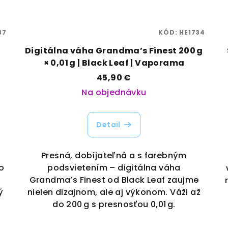
87
KÓD:
HE1734
Digitálna váha Grandma’s Finest 200 g
× 0,01 g | Black Leaf | Vaporama
45,90 €
Na objednávku
Detail
Presná, dobíjateľná a s farebným
o
podsvietením – digitálna váha
Grandma’s Finest od Black Leaf zaujme
ý
nielen dizajnom, ale aj výkonom. Váži až
do 200 g s presnosťou 0,01 g.