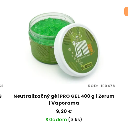
52
KÓD:
HE0478
S
Neutralizačný gél PRO GEL 400 g | Zerum
| Vaporama
9,20 €
Skladom
(3 ks)