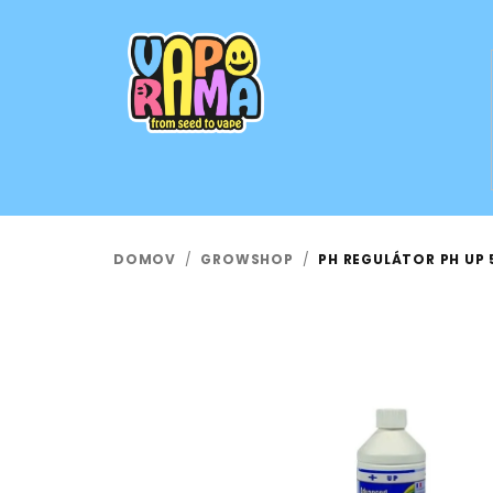
Prejsť
na
obsah
DOMOV
/
GROWSHOP
/
PH REGULÁTOR PH UP