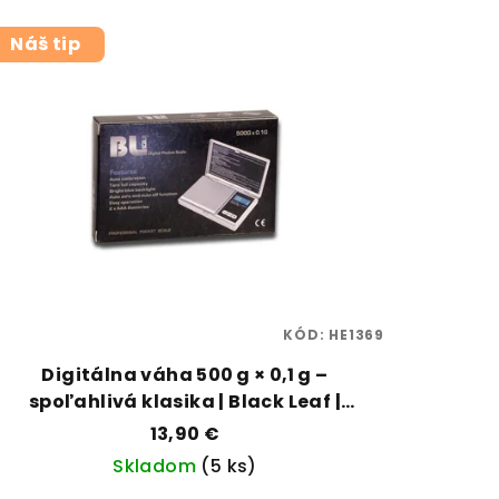
Náš tip
KÓD:
HE1369
Digitálna váha 500 g × 0,1 g –
spoľahlivá klasika | Black Leaf |
Vaporama
13,90 €
Skladom
(5 ks)