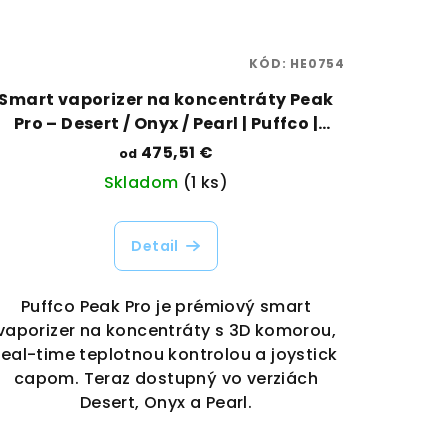
KÓD:
HE0754
Smart vaporizer na koncentráty Peak
Pro – Desert / Onyx / Pearl | Puffco |
Vaporama
475,51 €
od
Skladom
(1 ks)
Detail
Puffco Peak Pro je prémiový smart
vaporizer na koncentráty s 3D komorou,
real-time teplotnou kontrolou a joystick
capom. Teraz dostupný vo verziách
Desert, Onyx a Pearl.