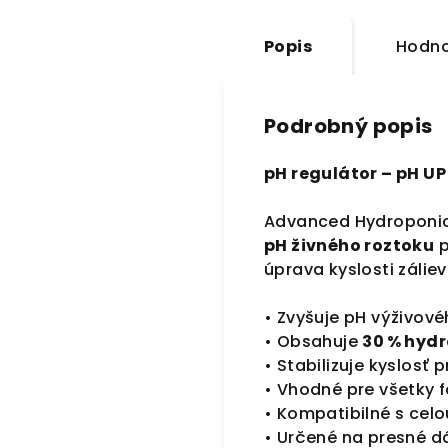
Popis
Hodno
Podrobný popis
pH regulátor – pH U
Advanced Hydroponic
pH živného roztoku
p
úprava kyslosti záli
• Zvyšuje pH výživové
• Obsahuje
30 % hydr
• Stabilizuje kyslosť 
• Vhodné pre všetky f
• Kompatibilné s cel
• Určené na presné d