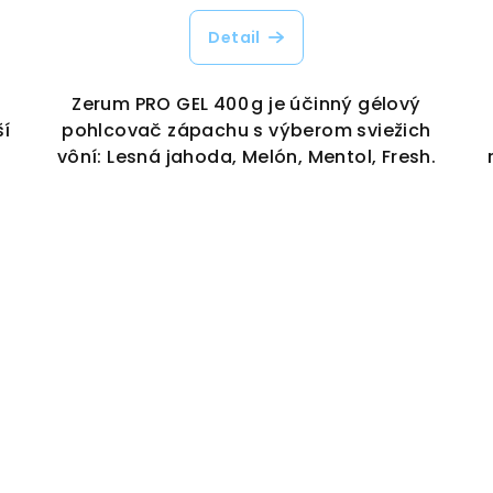
Detail
Zerum PRO GEL 400 g je účinný gélový
ší
pohlcovač zápachu s výberom sviežich
vôní: Lesná jahoda, Melón, Mentol, Fresh.