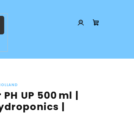
Prihlásenie
Nákupný
košík
HOLLAND
 PH UP 500 ml |
droponics |