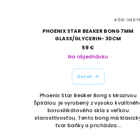
KÓD:
HE07
PHOENIX STAR BEAKER BONG 7MM
GLASS/GLYCERIN- 30CM
59 €
Na objednávku
Detail
Phoenix Star Beaker Bong s Mrazivou
Špirálou je vyrobený z vysoko kvalitnéh
borosilikátového skla s veľkou
starostlivosťou. Tento bong má klasick
tvar baňky a prichádza...