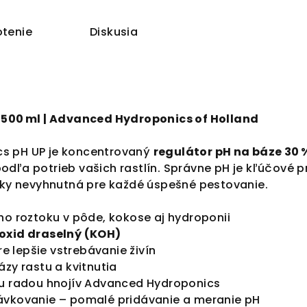
tenie
Diskusia
P 500 ml | Advanced Hydroponics of Holland
s pH UP je koncentrovaný
regulátor pH na báze 30
odľa potrieb vašich rastlín. Správne pH je kľúčové pr
evky nevyhnutná pre každé úspešné pestovanie.
ho roztoku v pôde, kokose aj hydroponii
oxid draselný (KOH)
pre lepšie vstrebávanie živín
ázy rastu a kvitnutia
ou radou hnojív Advanced Hydroponics
ávkovanie – pomalé pridávanie a meranie pH