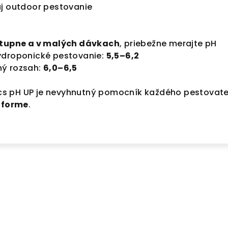
aj outdoor pestovanie
tupne a v malých dávkach
, priebežne merajte pH
ydroponické pestovanie:
5,5–6,2
ný rozsah:
6,0–6,5
s pH UP je nevyhnutný pomocník každého pestovate
j forme
.