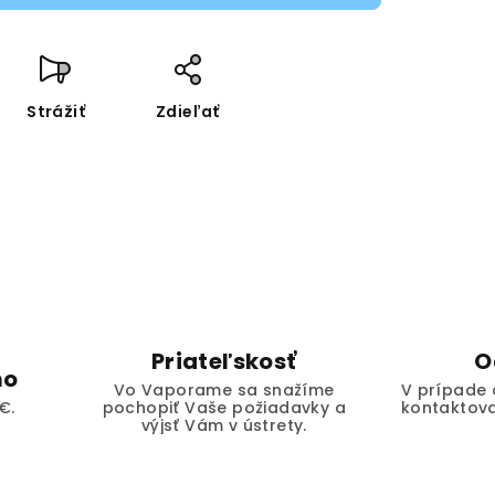
Strážiť
Zdieľať
Priateľskosť
O
mo
Vo Vaporame sa snažíme
V prípade 
€.
pochopiť Vaše požiadavky a
kontaktova
výjsť Vám v ústrety.