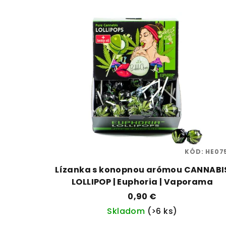
KÓD:
HE07
Lízanka s konopnou arómou CANNABI
LOLLIPOP | Euphoria | Vaporama
0,90 €
Skladom
(>6 ks)