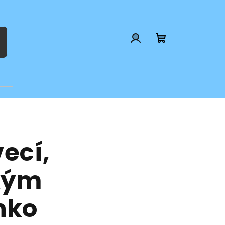
Prihlásenie
Nákupný
košík
vecí,
 kým
nko