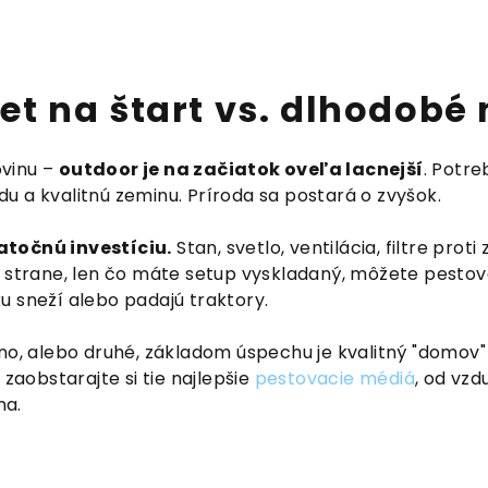
et na štart vs. dlhodobé
ovinu –
outdoor je na začiatok oveľa lacnejší
. Potre
du a kvalitnú zeminu. Príroda sa postará o zvyšok.
atočnú investíciu.
Stan, svetlo, ventilácia, filtre proti
ej strane, len čo máte setup vyskladaný, môžete pesto
ku sneží alebo padajú traktory.
edno, alebo druhé, základom úspechu je kvalitný "domov"
aobstarajte si tie najlepšie
pestovacie médiá
, od vz
na.