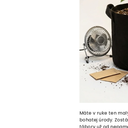
Máte v ruke ten malý
bohatej úrody. Zostá
tábory už od nepamä