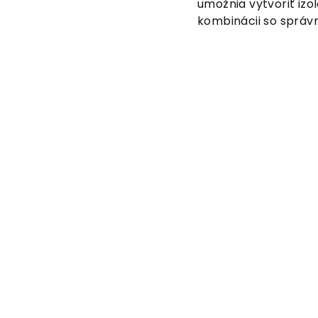
umožnia vytvoriť iz
kombinácii so správn