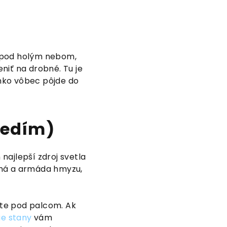
a pod holým nebom,
niť na drobné. Tu je
enko vôbec pôjde do
tredím)
 najlepší zdroj svetla
uchá a armáda hmyzu,
áte pod palcom. Ak
ie stany
vám