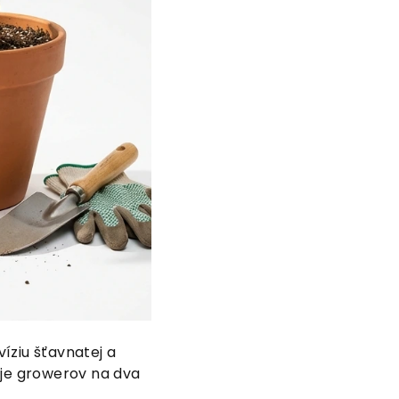
íziu šťavnatej a
ľuje growerov na dva