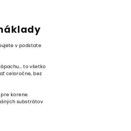
 náklady
bujete v podstate
 zápachu... to všetko
vať celoročne, bez
 pre korene.
dušných substrátov