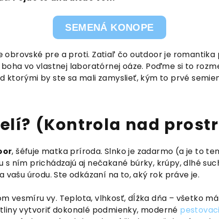
SEMENÁ KONOPE
e obrovské pre a proti. Zatiaľ čo outdoor je romantik
a boha vo vlastnej laboratórnej oáze. Poďme si to rozme
d ktorými by ste sa mali zamyslieť, kým to prvé semi
 velí? (Kontrola nad pros
oor
, šéfuje matka príroda. Slnko je zadarmo (a je to ten
u s ním prichádzajú aj nečakané búrky, krúpy, dlhé s
na vašu úrodu. Ste odkázaní na to, aký rok práve je.
m vesmíru vy. Teplota, vlhkosť, dĺžka dňa – všetko m
stliny vytvoriť dokonalé podmienky, moderné
pestovac