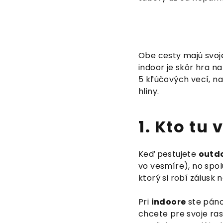
Obe cesty majú svoj
indoor je skôr hra n
5 kľúčových vecí, na
hliny.
1. Kto tu
Keď pestujete
outd
vo vesmíre), no spol
ktorý si robí zálusk 
Pri
indoore
ste páno
chcete pre svoje ra