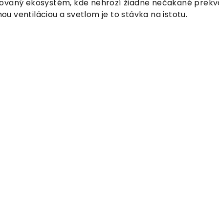
olovaný ekosystém, kde nehrozí žiadne nečakané prekv
ou ventiláciou a svetlom je to stávka na istotu.