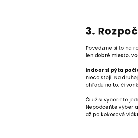
3. Rozpoč
Povedzme si to na r
len dobré miesto, vo
Indoor si pýta poči
niečo stojí. Na druh
ohľadu na to, či von
Či už si vyberiete j
Nepodceňte výber a z
až po kokosové vlák