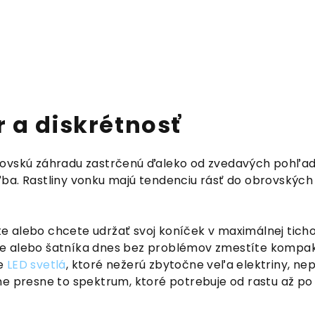
or a diskrétnosť
brovskú záhradu zastrčenú ďaleko od zvedavých pohľ
oľba. Rastliny vonku majú tendenciu rásť do obrovskýc
e alebo chcete udržať svoj koníček v maximálnej tichost
ne alebo šatníka dnes bez problémov zmestíte kompak
ne
LED svetlá
, ktoré nežerú zbytočne veľa elektriny, n
ine presne to spektrum, ktoré potrebuje od rastu až po 