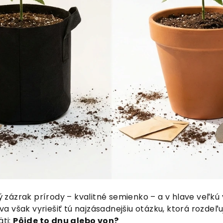
 zázrak prírody – kvalitné semienko – a v hlave veľkú v
va však vyriešiť tú najzásadnejšiu otázku, ktorá rozde
ti:
Pôjde to dnu alebo von?