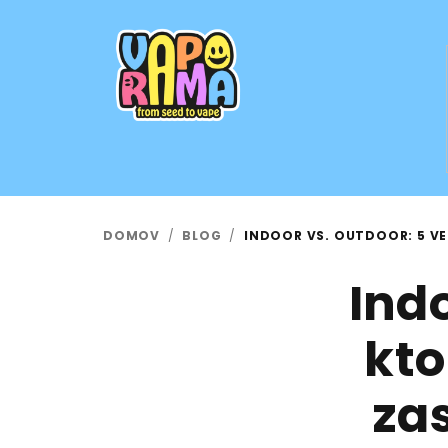
Prejsť
na
obsah
DOMOV
/
BLOG
/
INDOOR VS. OUTDOOR: 5 VE
Indo
kto
za