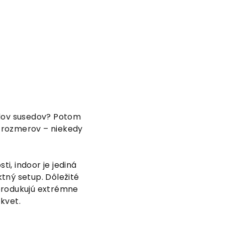
adov susedov? Potom
h rozmerov – niekedy
i, indoor je jediná
tný setup. Dôležité
eprodukujú extrémne
kvet.