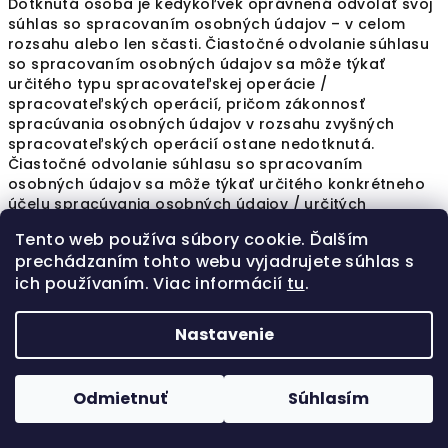
Dotknutá osoba je kedykoľvek oprávnená odvolať svoj
súhlas so spracovaním osobných údajov – v celom
rozsahu alebo len sčasti. Čiastočné odvolanie súhlasu
so spracovaním osobných údajov sa môže týkať
určitého typu spracovateľskej operácie /
spracovateľských operácií, pričom zákonnosť
spracúvania osobných údajov v rozsahu zvyšných
spracovateľských operácií ostane nedotknutá.
Čiastočné odvolanie súhlasu so spracovaním
osobných údajov sa môže týkať určitého konkrétneho
účelu spracúvania osobných údajov / určitých
konkrétnych účelov spracúvania osobných údajov,
Tento web používa súbory cookie. Ďalším
pričom zákonnosť spracúvania osobných údajov na
prechádzaním tohto webu vyjadrujete súhlas s
ostatné účely ostane nedotknutá.
ich používaním. Viac informácií
tu
.
Právo odvolať súhlas so spracovaním osobných
údajov môže Dotknutá osoba realizovať v listinnej
Nastavenie
podobe na adresu Prevádzkovateľa zapísanú ako jeho
sídlo v obchodnom registri v čase odvolania súhlasu
so spracovaním osobných údajov alebo v elektronickej
Odmietnuť
Súhlasím
podobe prostredníctvom elektronických prostriedkov
(zaslaním e-mailu na e-mailovú adresu