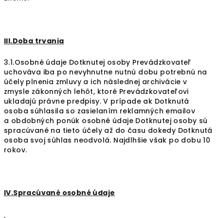
III.Doba trvania
3.1.Osobné údaje Dotknutej osoby Prevádzkovateľ
uchováva iba po nevyhnutne nutnú dobu potrebnú na
účely plnenia zmluvy a ich následnej archivácie v
zmysle zákonných lehôt, ktoré Prevádzkovateľovi
ukladajú právne predpisy. V prípade ak Dotknutá
osoba súhlasila so zasielaním reklamných emailov
a obdobných ponúk osobné údaje Dotknutej osoby sú
spracúvané na tieto účely až do času dokedy Dotknutá
osoba svoj súhlas neodvolá. Najdlhšie však po dobu 10
rokov.
IV.Spracúvané osobné údaje