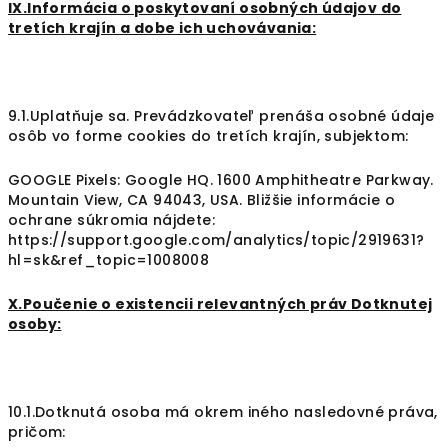
IX.Informácia o poskytovaní osobných údajov do
tretích krajín a dobe ich uchovávania:
9.1.Uplatňuje sa. Prevádzkovateľ prenáša osobné údaje
osôb vo forme cookies do tretích krajín, subjektom:
GOOGLE Pixels: Google HQ. 1600 Amphitheatre Parkway.
Mountain View, CA 94043, USA. Bližšie informácie o
ochrane súkromia nájdete:
https://support.google.com/analytics/topic/2919631?
hl=sk&ref_topic=1008008
X.Poučenie o existencii relevantných práv Dotknutej
osoby:
10.1.Dotknutá osoba má okrem iného nasledovné práva,
pričom: