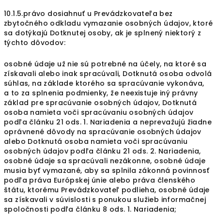
10.1.5.právo dosiahnuť u Prevádzkovateľa bez
zbytočného odkladu vymazanie osobných údajov, ktoré
sa dotýkajú Dotknutej osoby, ak je splnený niektorý z
týchto dôvodov:
osobné údaje už nie sú potrebné na účely, na ktoré sa
získavali alebo inak spracúvali, Dotknutá osoba odvolá
súhlas, na základe ktorého sa spracúvanie vykonáva,
a to za splnenia podmienky, že neexistuje iný právny
základ pre spracúvanie osobných údajov, Dotknutá
osoba namieta voči spracúvaniu osobných údajov
podľa článku 21 ods. 1. Nariadenia a neprevažujú žiadne
oprávnené dôvody na spracúvanie osobných údajov
alebo Dotknutá osoba namieta voči spracúvaniu
osobných údajov podľa článku 21 ods. 2. Nariadenia,
osobné údaje sa spracúvali nezákonne, osobné údaje
musia byť vymazané, aby sa splnila zákonná povinnosť
podľa práva Európskej únie alebo práva členského
štátu, ktorému Prevádzkovateľ podlieha, osobné údaje
sa získavali v súvislosti s ponukou služieb informačnej
spoločnosti podľa článku 8 ods. 1. Nariadenia;