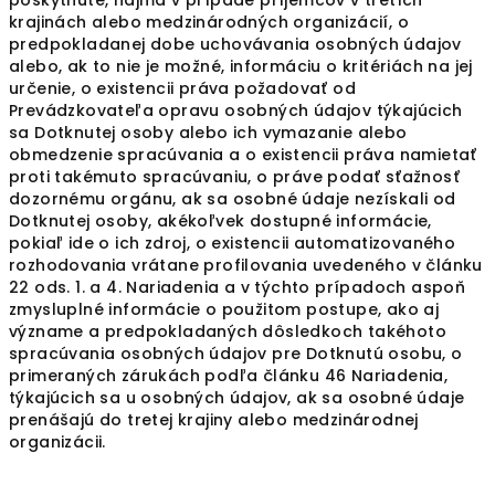
poskytnuté, najmä v prípade príjemcov v tretích
krajinách alebo medzinárodných organizácií, o
predpokladanej dobe uchovávania osobných údajov
alebo, ak to nie je možné, informáciu o kritériách na jej
určenie, o existencii práva požadovať od
Prevádzkovateľa opravu osobných údajov týkajúcich
sa Dotknutej osoby alebo ich vymazanie alebo
obmedzenie spracúvania a o existencii práva namietať
proti takémuto spracúvaniu, o práve podať sťažnosť
dozornému orgánu, ak sa osobné údaje nezískali od
Dotknutej osoby, akékoľvek dostupné informácie,
pokiaľ ide o ich zdroj, o existencii automatizovaného
rozhodovania vrátane profilovania uvedeného v článku
22 ods. 1. a 4. Nariadenia a v týchto prípadoch aspoň
zmysluplné informácie o použitom postupe, ako aj
význame a predpokladaných dôsledkoch takéhoto
spracúvania osobných údajov pre Dotknutú osobu, o
primeraných zárukách podľa článku 46 Nariadenia,
týkajúcich sa u osobných údajov, ak sa osobné údaje
prenášajú do tretej krajiny alebo medzinárodnej
organizácii.