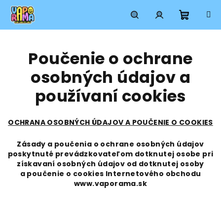
Prejsť
na
obsah
Nákup
Hľadať
Prihlásenie
Poučenie o ochrane
košík
osobných údajov a
používaní cookies
OCHRANA OSOBNÝCH ÚDAJOV A POUČENIE O COOKIES
Zásady a poučenia o ochrane osobných údajov
poskytnuté prevádzkovateľom dotknutej osobe pri
získavaní osobných údajov od dotknutej osoby
a poučenie o cookies Internetového obchodu
www.vaporama.sk