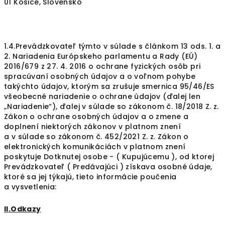
01 Košice, Slovensko
1.4.Prevádzkovateľ týmto v súlade s článkom 13 ods. 1. a
2. Nariadenia Európskeho parlamentu a Rady (EÚ)
2016/679 z 27. 4. 2016 o ochrane fyzických osôb pri
spracúvaní osobných údajov a o voľnom pohybe
takýchto údajov, ktorým sa zrušuje smernica 95/46/ES
všeobecné nariadenie o ochrane údajov (ďalej len
„Nariadenie“), ďalej v súlade so zákonom č. 18/2018 Z. z.
Zákon o ochrane osobných údajov a o zmene a
doplnení niektorých zákonov v platnom znení
a v súlade so zákonom č. 452/2021 Z. z. Zákon o
elektronických komunikáciách v platnom znení
poskytuje Dotknutej osobe - ( Kupujúcemu ), od ktorej
Prevádzkovateľ ( Predávajúci ) získava osobné údaje,
ktoré sa jej týkajú, tieto informácie poučenia
a vysvetlenia:
II.Odkazy