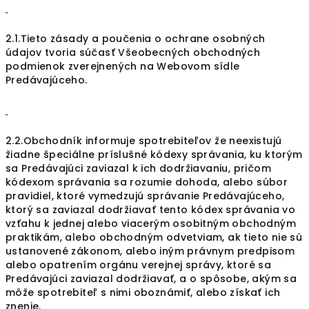
2.1.Tieto zásady a poučenia o ochrane osobných
údajov tvoria súčasť Všeobecných obchodných
podmienok zverejnených na Webovom sídle
Predávajúceho.
2.2.Obchodník informuje spotrebiteľov že neexistujú
žiadne špeciálne príslušné kódexy správania, ku ktorým
sa Predávajúci zaviazal k ich dodržiavaniu, pričom
kódexom správania sa rozumie dohoda, alebo súbor
pravidiel, ktoré vymedzujú správanie Predávajúceho,
ktorý sa zaviazal dodržiavať tento kódex správania vo
vzťahu k jednej alebo viacerým osobitným obchodným
praktikám, alebo obchodným odvetviam, ak tieto nie sú
ustanovené zákonom, alebo iným právnym predpisom
alebo opatrením orgánu verejnej správy, ktoré sa
Predávajúci zaviazal dodržiavať, a o spôsobe, akým sa
môže spotrebiteľ s nimi oboznámiť, alebo získať ich
znenie.