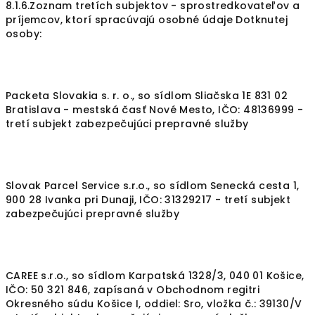
8.1.6.Zoznam tretích subjektov - sprostredkovateľov a
príjemcov, ktorí spracúvajú osobné údaje Dotknutej
osoby:
Packeta Slovakia s. r. o., so sídlom Sliačska 1E 831 02
Bratislava - mestská časť Nové Mesto, IČO: 48136999 -
tretí subjekt zabezpečujúci prepravné služby
Slovak Parcel Service s.r.o., so sídlom Senecká cesta 1,
900 28 Ivanka pri Dunaji, IČO: 31329217 - tretí subjekt
zabezpečujúci prepravné služby
CAREE s.r.o., so sídlom Karpatská 1328/3, 040 01 Košice,
IČO: 50 321 846, zapísaná v Obchodnom regitri
Okresného súdu Košice I, oddiel: Sro, vložka č.: 39130/V