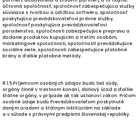
partneri, dodávatelia a zmluvní partneri, a to najmä:
účtovná spoločnosť, spoločnosť zabezpečujúca služby
súvisiace s tvorbou a údržbou softwéru, spoločnosť
poskytujúca prevádzkovateľovi právne služby,
spoločnosť poskytujúca prevádzkovateľovi
poradenstvo, spoločnosti zabezpečujúce prepravu a
dodanie produktov kupujúcim a tretím osobám,
marketingové spoločnosti, spoločnosti prevádzkujúce
sociálne siete, spoločnosti zabezpečujúce platobné
brány a ďalšie platobné metódy.
8.1.5.Príjemcom osobných údajov budú tiež súdy,
orgány činné v trestnom konaní, daňový úrad a ďalšie
štátne orgány, v prípade ak tak ustanoví zákon. Pričom
osobné údaje budú Prevádzkovateľom poskytnuté
daným úradom a štátnym inštitúciám na základe
a v súlade s právnymi predpismi Slovenskej republiky.