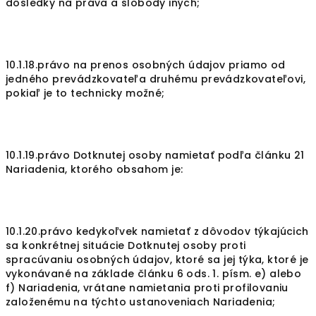
dôsledky na práva a slobody iných;
10.1.18.právo na prenos osobných údajov priamo od
jedného prevádzkovateľa druhému prevádzkovateľovi,
pokiaľ je to technicky možné;
10.1.19.právo Dotknutej osoby namietať podľa článku 21
Nariadenia, ktorého obsahom je:
10.1.20.právo kedykoľvek namietať z dôvodov týkajúcich
sa konkrétnej situácie Dotknutej osoby proti
spracúvaniu osobných údajov, ktoré sa jej týka, ktoré je
vykonávané na základe článku 6 ods. 1. písm. e) alebo
f) Nariadenia, vrátane namietania proti profilovaniu
založenému na týchto ustanoveniach Nariadenia;