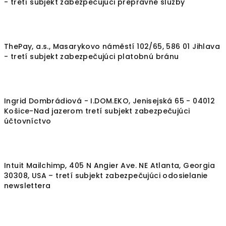
- tretí subjekt zabezpečujúci prepravné služby
ThePay, a.s., Masarykovo náměstí 102/65, 586 01 Jihlava
- tretí subjekt zabezpečujúci platobnú bránu
Ingrid Dombrádiová - I.DOM.EKO, Jenisejská 65 - 04012
Košice-Nad jazerom tretí subjekt zabezpečujúci
účtovníctvo
Intuit Mailchimp, 405 N Angier Ave. NE Atlanta, Georgia
30308, USA – tretí subjekt zabezpečujúci odosielanie
newslettera