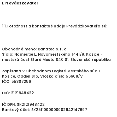
I.Prevádzkovateľ
1.1.Totožnosť a kontaktné údaje Prevádzkovateľa sú:
Obchodné meno: Kanatec s. r. o.
Sídlo: Námestie L. Novomestského 1441/9, Košice -
mestská časť Staré Mesto 040 01, Slovenská republika
Zapísaná v Obchodnom registri Mestského súdu
Košice, Oddiel Sro, Vložka číslo 56668/V
IČO: 55307256
DIČ: 2121948422
IČ DPH: SK2121948422
Bankový účet: SK2511000000002942147697