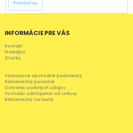
Prihlásiť sa
Z
á
INFORMÁCIE PRE VÁS
p
ä
Kontakt
t
Predajňa
i
Značky
e
Všeobecné obchodné podmienky
Reklamačný poriadok
Ochrana osobných údajov
Formulár odstúpenia od zmluvy
Reklamačný formulár