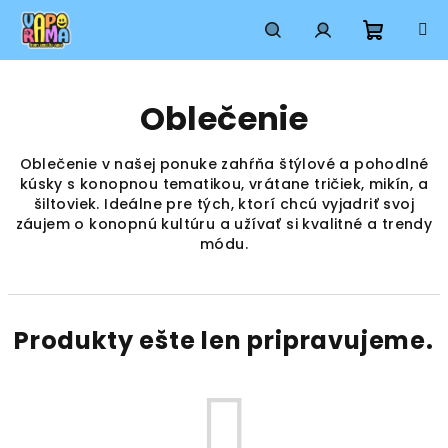
Prejsť
na
obsah
Nákup
Hľadať
Prihlásenie
Oblečenie
košík
Oblečenie v našej ponuke zahŕňa štýlové a pohodlné
kúsky s konopnou tematikou, vrátane tričiek, mikín, a
šiltoviek. Ideálne pre tých, ktorí chcú vyjadriť svoj
záujem o konopnú kultúru a užívať si kvalitné a trendy
módu.
Produkty ešte len pripravujeme.