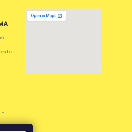
AMA
ho
Mesto
 -