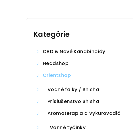
B
o
Kategórie
Preskočiť
kategórie
č
CBD & Nové Kanabinoidy
n
Headshop
ý
Orientshop
p
a
Vodné fajky / Shisha
n
Príslušenstvo Shisha
e
Aromaterapia a Vykurovadlá
l
Vonné tyčinky