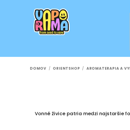
Prejsť
na
obsah
DOMOV
/
ORIENTSHOP
/
AROMATERAPIA A V
Vonné živice patria medzi najstaršie 