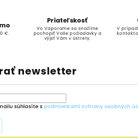
Priateľskosť
rmo
Vo Vaporame sa snažíme
V prípad
0 €.
pochopiť Vaše požiadavky a
kontakto
výjsť Vám v ústrety.
ať newsletter
ailu súhlasíte s
podmienkami ochrany osobných úd