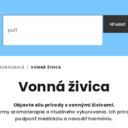
Hľadať
YKUROVADLÁ
/
VONNÁ ŽIVICA
Vonná živica
Objavte silu prírody s vonnými živicami.
formy aromaterapie a rituálneho vykurovania. Ich pri
podporiť meditáciu a navodiť harmóniu.