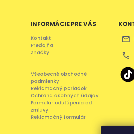
Z
á
INFORMÁCIE PRE VÁS
KON
p
ä
Kontakt
Predajňa
t
Značky
i
e
Všeobecné obchodné
podmienky
Reklamačný poriadok
Ochrana osobných údajov
Formulár odstúpenia od
zmluvy
Reklamačný formulár