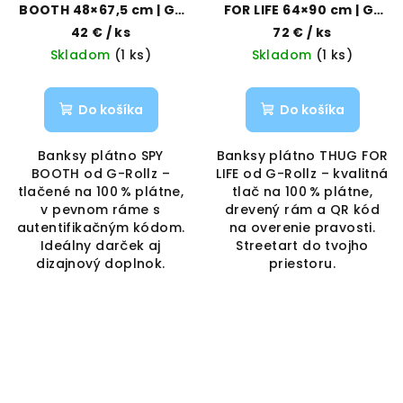
BOOTH 48×67,5 cm | G-
FOR LIFE 64×90 cm | G-
Rollz | Vaporama
Rollz | Vaporama
42 €
/ ks
72 €
/ ks
Skladom
(1 ks)
Skladom
(1 ks)
Do košíka
Do košíka
Banksy plátno SPY
Banksy plátno THUG FOR
BOOTH od G-Rollz –
LIFE od G-Rollz – kvalitná
tlačené na 100 % plátne,
tlač na 100 % plátne,
v pevnom ráme s
drevený rám a QR kód
autentifikačným kódom.
na overenie pravosti.
Ideálny darček aj
Streetart do tvojho
dizajnový doplnok.
priestoru.