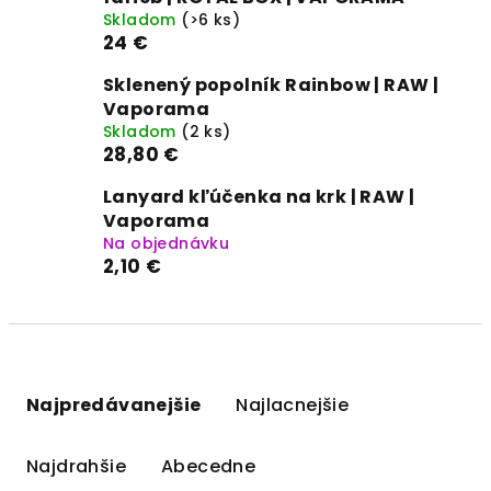
Skladom
(>6 ks)
24 €
Sklenený popolník Rainbow | RAW |
Vaporama
Skladom
(2 ks)
28,80 €
Lanyard kľúčenka na krk | RAW |
Vaporama
Na objednávku
2,10 €
R
a
Najpredávanejšie
Najlacnejšie
d
e
Najdrahšie
Abecedne