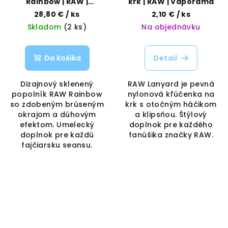
Rainbow | RAW |
krk | RAW | Vaporama
Vaporama
28,80 €
/ ks
2,10 €
/ ks
Skladom
(2 ks)
Na objednávku
Do košíka
Detail
Dizajnový sklenený
RAW Lanyard je pevná
popolník RAW Rainbow
nylonová kľúčenka na
so zdobeným brúseným
krk s otočným háčikom
okrajom a dúhovým
a klipsňou. Štýlový
efektom. Umelecký
doplnok pre každého
doplnok pre každú
fanúšika značky RAW.
fajčiarsku seansu.