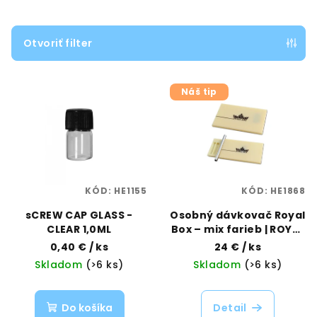
n
i
e
Otvoriť filter
p
V
r
Náš tip
ý
o
p
d
i
u
s
k
p
t
KÓD:
HE1155
KÓD:
HE1868
r
o
o
sCREW CAP GLASS -
Osobný dávkovač Royal
v
CLEAR 1,0ML
Box – mix farieb | ROYAL
d
BOX | VAPORAMA
0,40 €
/ ks
24 €
/ ks
u
Skladom
(>6 ks)
Skladom
(>6 ks)
k
t
Do košíka
Detail