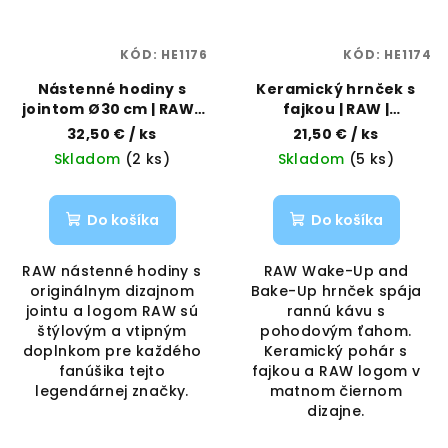
KÓD:
HE1176
KÓD:
HE1174
Nástenné hodiny s
Keramický hrnček s
jointom Ø30 cm | RAW |
fajkou | RAW |
Vaporama
Vaporama
32,50 €
/ ks
21,50 €
/ ks
Skladom
(2 ks)
Skladom
(5 ks)
Do košíka
Do košíka
RAW nástenné hodiny s
RAW Wake-Up and
originálnym dizajnom
Bake-Up hrnček spája
jointu a logom RAW sú
rannú kávu s
štýlovým a vtipným
pohodovým ťahom.
doplnkom pre každého
Keramický pohár s
fanúšika tejto
fajkou a RAW logom v
legendárnej značky.
matnom čiernom
dizajne.