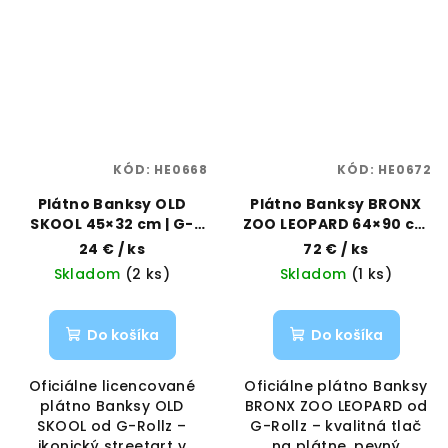
KÓD:
HE0668
KÓD:
HE0672
Plátno Banksy OLD
Plátno Banksy BRONX
SKOOL 45×32 cm | G-
ZOO LEOPARD 64×90 cm
Rollz | Vaporama
| G-Rollz | Vaporama
24 €
/ ks
72 €
/ ks
Skladom
(2 ks)
Skladom
(1 ks)
Do košíka
Do košíka
Oficiálne licencované
Oficiálne plátno Banksy
plátno Banksy OLD
BRONX ZOO LEOPARD od
SKOOL od G-Rollz –
G-Rollz – kvalitná tlač
ikonický streetart v
na plátne, pevný