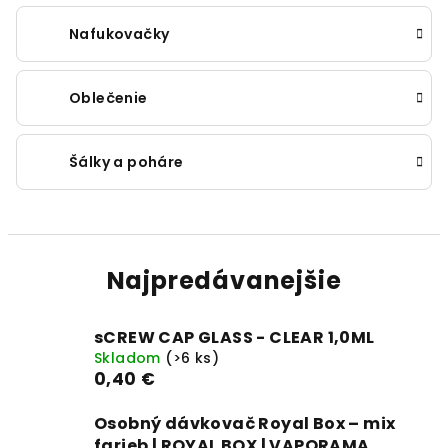
Nafukovačky
Oblečenie
Šálky a poháre
Najpredávanejšie
sCREW CAP GLASS - CLEAR 1,0ML
Skladom
(>6 ks)
0,40 €
Osobný dávkovač Royal Box – mix
farieb | ROYAL BOX | VAPORAMA