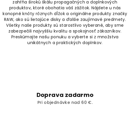
zahŕňa širokú škálu propagačných a doplnkových
n
c
i
produktov, ktoré obohatia váš zážitok. Nájdete u nás
i
e
konopné knôty rôznych dĺžok a originálne produkty značky
e
RAW, ako sú lietajúce disky a ďalšie zaujímavé predmety.
p
Všetky naše produkty sú starostlivo vyberané, aby sme
r
zabezpečili najvyššiu kvalitu a spokojnosť zákazníkov.
v
Preskúmajte našu ponuku a vyberte si z množstva
unikátnych a praktických doplnkov.
k
y
v
ý
p
i
s
u
Doprava zadarmo
Pri objednávke nad 60 €.