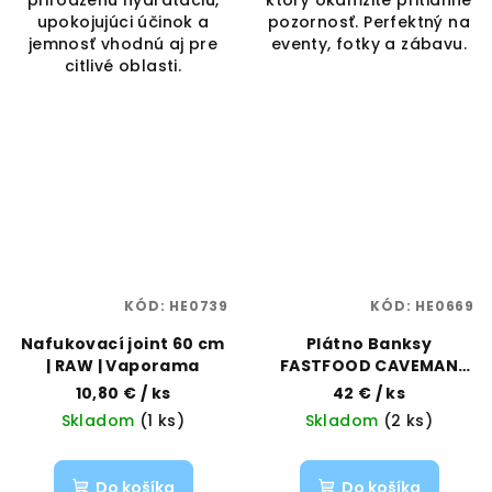
prirodzenú hydratáciu,
ktorý okamžite pritiahne
upokojujúci účinok a
pozornosť. Perfektný na
jemnosť vhodnú aj pre
eventy, fotky a zábavu.
citlivé oblasti.
KÓD:
HE0739
KÓD:
HE0669
Nafukovací joint 60 cm
Plátno Banksy
| RAW | Vaporama
FASTFOOD CAVEMAN
48×67,5 cm | G-Rollz |
10,80 €
/ ks
42 €
/ ks
Vaporama
Skladom
(1 ks)
Skladom
(2 ks)
Do košíka
Do košíka