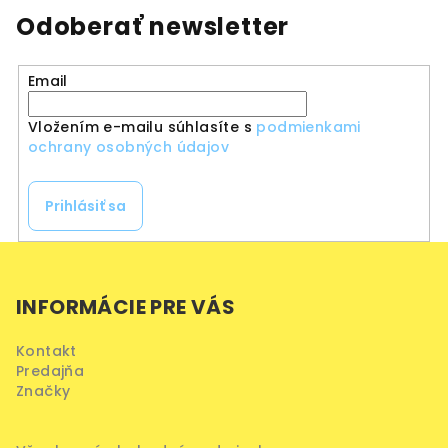
Odoberať newsletter
Email
Vložením e-mailu súhlasíte s
podmienkami
ochrany osobných údajov
Prihlásiť sa
Z
á
INFORMÁCIE PRE VÁS
p
ä
Kontakt
t
Predajňa
i
Značky
e