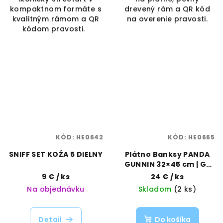
kompaktnom formáte s
drevený rám a QR kód
kvalitným rámom a QR
na overenie pravosti.
kódom pravosti.
KÓD:
HE0642
KÓD:
HE0665
SNIFF SET KOŽA 5 DIELNY
Plátno Banksy PANDA
GUNNIN 32×45 cm | G-
Rollz | Vaporama
9 €
/ ks
24 €
/ ks
Na objednávku
Skladom
(2 ks)
Detail
Do košíka