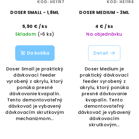
KÓD:
HE1157
KÓD:
HE1156
DOSER SMALL - 1,8ML
DOSER MEDIUM - 3ML
5,90 €
/ ks
4 €
/ ks
Skladom
(>6 ks)
Na objednávku
Do košíka
Detail
Doser Small je praktický
Doser Medium je
dávkovací feeder
praktický dávkovací
vyrobený z akrylu, ktorý
feeder vyrobený z
ponúka presné
akrylu, ktorý ponúka
dávkovanie kvapalín.
presné dávkovanie
Tento demontovateľný
kvapalín. Tento
dávkovač je vybavený
demontovateľný
dávkovacím skrutkovým
dávkovač je vybavený
mechanizmom...
dávkovacím
skrutkovým...