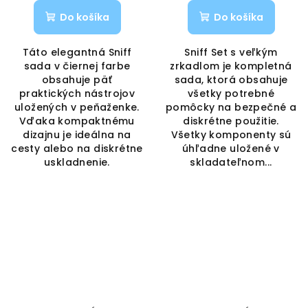
Do košíka
Do košíka
Táto elegantná Sniff
Sniff Set s veľkým
sada v čiernej farbe
zrkadlom je kompletná
obsahuje päť
sada, ktorá obsahuje
praktických nástrojov
všetky potrebné
uložených v peňaženke.
pomôcky na bezpečné a
Vďaka kompaktnému
diskrétne použitie.
dizajnu je ideálna na
Všetky komponenty sú
cesty alebo na diskrétne
úhľadne uložené v
uskladnenie.
skladateľnom...