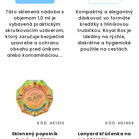
o
v
Táto sklenená nádoba s
Kompaktný a elegantný
objemom 1,0 ml je
dávkovač vo formáte
vybavená praktickým
kreditky s hliníkovou
skrutkovacím uzáverom,
trubičkou. Royal Box je
ktorý zaručuje bezpečné
ideálny na rýchle,
uzavretie a ochranu
diskrétne a hygienické
obsahu pred únikom
použitie na cestách.
alebo kontamináciou....
KÓD:
HE1310
KÓD:
HE1406
Sklenený popolník
Lanyard kľúčenka na