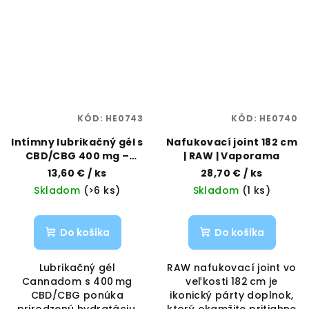
KÓD:
HE0743
KÓD:
HE0740
Intímny lubrikačný gél s
Nafukovací joint 182 cm
CBD/CBG 400 mg –
| RAW | Vaporama
50 ml | Cannadom |
13,60 €
/ ks
28,70 €
/ ks
Vaporama
Skladom
(>6 ks)
Skladom
(1 ks)
Do košíka
Do košíka
Lubrikačný gél
RAW nafukovací joint vo
Cannadom s 400 mg
veľkosti 182 cm je
CBD/CBG ponúka
ikonický párty doplnok,