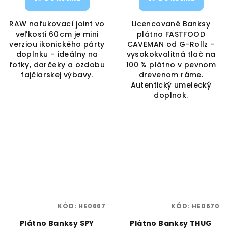
RAW nafukovací joint vo
Licencované Banksy
veľkosti 60 cm je mini
plátno FASTFOOD
verziou ikonického párty
CAVEMAN od G-Rollz –
doplnku – ideálny na
vysokokvalitná tlač na
fotky, darčeky a ozdobu
100 % plátno v pevnom
fajčiarskej výbavy.
drevenom ráme.
Autentický umelecký
doplnok.
KÓD:
HE0667
KÓD:
HE0670
Plátno Banksy SPY
Plátno Banksy THUG