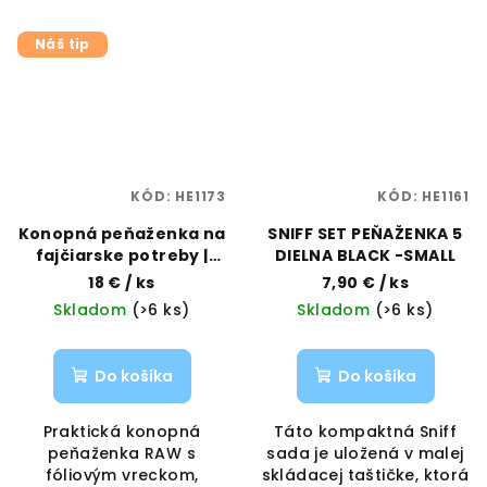
Náš tip
KÓD:
HE1173
KÓD:
HE1161
Konopná peňaženka na
SNIFF SET PEŇAŽENKA 5
fajčiarske potreby |
DIELNA BLACK -SMALL
RAW | Vaporama
18 €
/ ks
7,90 €
/ ks
Skladom
(>6 ks)
Skladom
(>6 ks)
Do košíka
Do košíka
Praktická konopná
Táto kompaktná Sniff
peňaženka RAW s
sada je uložená v malej
fóliovým vreckom,
skládacej taštičke, ktorá