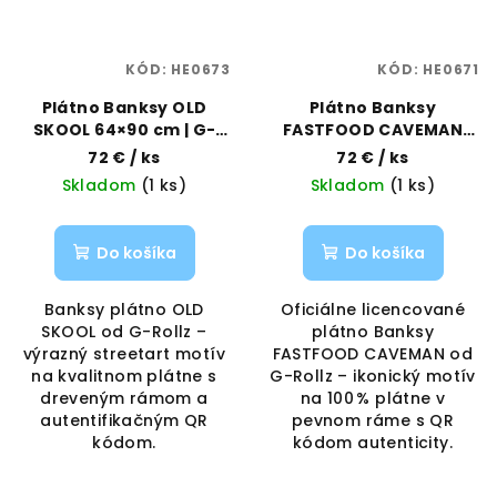
KÓD:
HE0673
KÓD:
HE0671
Plátno Banksy OLD
Plátno Banksy
SKOOL 64×90 cm | G-
FASTFOOD CAVEMAN
Rollz | Vaporama
64×90 cm | G-Rollz |
72 €
/ ks
72 €
/ ks
Vaporama
Skladom
(1 ks)
Skladom
(1 ks)
Do košíka
Do košíka
Banksy plátno OLD
Oficiálne licencované
SKOOL od G-Rollz –
plátno Banksy
výrazný streetart motív
FASTFOOD CAVEMAN od
na kvalitnom plátne s
G-Rollz – ikonický motív
dreveným rámom a
na 100 % plátne v
autentifikačným QR
pevnom ráme s QR
kódom.
kódom autenticity.