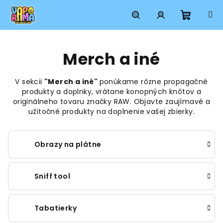
Prejsť
na
obsah
Nákup
Hľadať
Prihlásenie
Merch a iné
košík
V sekcii
"Merch a iné"
ponúkame rôzne propagačné
produkty a doplnky, vrátane konopných knôtov a
originálneho tovaru značky RAW. Objavte zaujímavé a
užitočné produkty na doplnenie vašej zbierky.
Obrazy na plátne
Sniff tool
Tabatierky