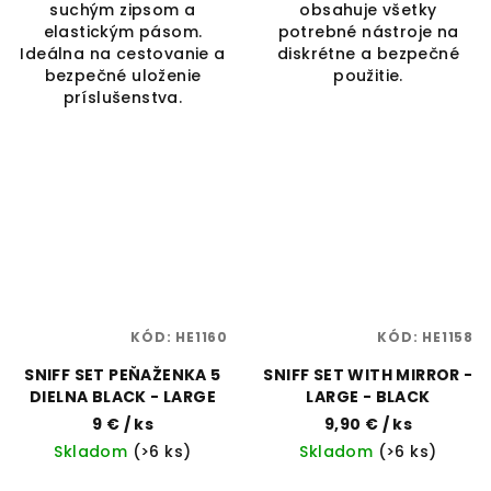
suchým zipsom a
obsahuje všetky
elastickým pásom.
potrebné nástroje na
Ideálna na cestovanie a
diskrétne a bezpečné
bezpečné uloženie
použitie.
príslušenstva.
KÓD:
HE1160
KÓD:
HE1158
SNIFF SET PEŇAŽENKA 5
SNIFF SET WITH MIRROR -
DIELNA BLACK - LARGE
LARGE - BLACK
9 €
/ ks
9,90 €
/ ks
Skladom
(>6 ks)
Skladom
(>6 ks)