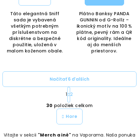
Táto elegantná Sniff
Plátno Banksy PANDA
sada je vybavená
GUNNIN od G-Rollz –
všetkým potrebným
ikonický motív na 100 %
príslušenstvom na
plátne, pevný rám a QR
diskrétne a bezpečné
kód originality. Ideálne
použitie, uložená v
aj do menších
malom koženom obale.
priestorov.
Načítať 6 ďalších
S
t
1
2
O
r
30
položiek celkom
á
v
n
l
Hore
k
á
o
d
v
Vitajte v sekcii
"Merch a iné"
na Vaporama. Naša ponuka
a
a