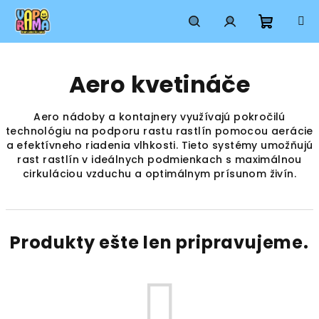
Prejsť
na
obsah
Nákup
Hľadať
Prihlásenie
Aero kvetináče
košík
Aero nádoby a kontajnery využívajú pokročilú
technológiu na podporu rastu rastlín pomocou aerácie
a efektívneho riadenia vlhkosti. Tieto systémy umožňujú
rast rastlín v ideálnych podmienkach s maximálnou
cirkuláciou vzduchu a optimálnym prísunom živín.
Produkty ešte len pripravujeme.