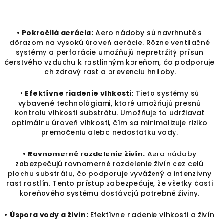
•
Pokročilá aerácia:
Aero nádoby sú navrhnuté s
dôrazom na vysokú úroveň aerácie. Rôzne ventilačné
systémy a perforácie umožňujú nepretržitý prísun
čerstvého vzduchu k rastlinným koreňom, čo podporuje
ich zdravý rast a prevenciu hniloby.
•
Efektívne riadenie vlhkosti:
Tieto systémy sú
vybavené technológiami, ktoré umožňujú presnú
kontrolu vlhkosti substrátu. Umožňuje to udržiavať
optimálnu úroveň vlhkosti, čím sa minimalizuje riziko
premočeniu alebo nedostatku vody.
•
Rovnomerné rozdelenie živín:
Aero nádoby
zabezpečujú rovnomerné rozdelenie živín cez celú
plochu substrátu, čo podporuje vyvážený a intenzívny
rast rastlín. Tento prístup zabezpečuje, že všetky časti
koreňového systému dostávajú potrebné živiny.
•
Úspora vody a živín:
Efektívne riadenie vlhkosti a živín