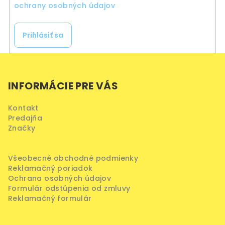
ochrany osobných údajov
Prihlásiť sa
Z
á
INFORMÁCIE PRE VÁS
p
ä
Kontakt
t
Predajňa
i
Značky
e
Všeobecné obchodné podmienky
Reklamačný poriadok
Ochrana osobných údajov
Formulár odstúpenia od zmluvy
Reklamačný formulár