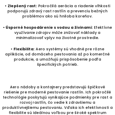
•
Zlepšený rast:
Pokročilá aerácia a riadenie vlhkosti
podporujú zdravý rast rastlín a prevenciu bežných
problémov ako sú hniloba koreňov.
•
Úsporné hospodárenie s vodou a živinami:
Efektívne
využívanie zdrojov môže znižovať náklady a
minimalizovať vplyv na životné prostredie.
•
Flexibilita:
Aero systémy sú vhodné pre rôzne
aplikácie, od domáceho pestovania až po komerčné
produkcie, a umožňujú prispôsobenie podľa
špecifických potrieb.
Aero nádoby a kontajnery predstavujú špičkové
riešenie pre moderné pestovanie rastlín. Ich pokročilé
technológie poskytujú vynikajúce podmienky pre rast a
rozvoj rastlín, čo vedie k zdravšiemu a
produktívnejšiemu pestovaniu. Vďaka ich efektívnosti a
flexibilite sú ideálnou voľbou pre široké spektrum