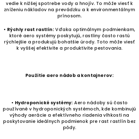
vedie k nižšej spotrebe vody a hnojív. To môže viesť k
zníženiu nákladov na prevádzku a k environmentálnym
prínosom.
•
Rýchly rast rastlín:
Vďaka optimálnym podmienkam,
ktoré aero systémy poskytujú, rastliny často rastú
rýchlejšie a produkujú bohatšie úrody. Toto môže viesť
k vyššej efektivite a produktivite pestovania.
Použitie aero nádob a kontajnerov:
•
Hydroponické systémy:
Aero nádoby sú často
používané v hydroponických systémoch, kde kombinujú
výhody aerácie a efektívneho riadenia vlhkosti na
poskytovanie ideálnych podmienok pre rast rastlín bez
pôdy.