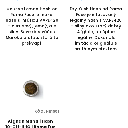
v
Mousse Lemon Hash od
Dry Kush Hash od Rama
Rama Fuse je mäkší
Fuse je infusovaný
hash s infúziou VAPE420
legálny hash s VAPE420
– citrusový, jemný, ale
– silný ako starý dobrý
silný. Suvenír s vôňou
Afghán, no úplne
Maroka a silou, ktorá ťa
legálny. Dokonalá
prekvapí.
imitácia originálu s
brutálnym efektom.
KÓD:
HE1581
Afghan Manali Hash -
10-OH-HHC | Rama Fuse