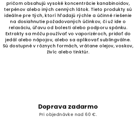
á
pričom obsahujú vysoké koncentrácie kanabinoidov,
d
terpénov alebo iných cenných látok. Tieto produkty sú
a
ideálne pre tých, ktorí hľadajú rýchle a účinné riešenie
c
na dosiahnutie požadovaných účinkov, či už ide o
relaxáciu, úľavu od bolesti alebo podporu spánku.
i
Extrakty sa môžu používať vo vaporizéroch, pridať do
e
jedál alebo nápojov, alebo sa aplikovať sublingválne.
p
Sú dostupné v rôznych formách, vrátane olejov, voskov,
r
živíc alebo tinktúr.
v
k
y
v
ý
p
i
s
Doprava zadarmo
u
Pri objednávke nad 60 €.