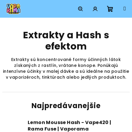
Prejsť
na
obsah
Nákup
Hľadať
Prihlásenie
Extrakty a Hash s
košík
efektom
Extrakty sú koncentrované formy účinných látok
získaných z rastlín, vrátane konope. Ponúkajú
intenzívne účinky v malej dávke a sú ideálne na použitie
v vaporizéroch, tinktúrach alebo jedlých produktoch.
Najpredávanejšie
Lemon Mousse Hash - Vape420 |
Rama Fuse | Vaporama