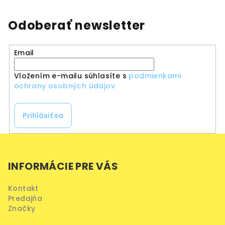
Odoberať newsletter
Email
Vložením e-mailu súhlasíte s
podmienkami
ochrany osobných údajov
Prihlásiť sa
Z
á
INFORMÁCIE PRE VÁS
p
ä
Kontakt
t
Predajňa
i
Značky
e