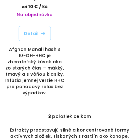
| Vaporama
10 €
/ ks
od
Na objednávku
Detail
Afghan Manali hash s
10-OH-HHC je
zberateľský kúsok ako
zo starých čias – mäkký,
tmavý a s vôňou klasiky.
Infúzia jemnej verzie HHC
pre pohodový relax bez
výpadkov.
3
položiek celkom
O
v
Extrakty predstavujú silné a koncentrované formy
l
aktívnych zložiek, získaných z rastlín ako konope,