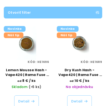
i
e
Otvoriť filter
p
V
r
Novinka
Novinka
ý
o
Náš tip
Náš tip
p
d
i
u
s
k
p
t
KÓD:
HE1696
KÓD:
HE1689
r
o
o
Lemon Mousse Hash -
Dry Kush Hash -
v
Vape420 | Rama Fuse |
Vape420 | Rama Fuse |
d
Vaporama
Vaporama
8 €
/ ks
10 €
/ ks
od
od
u
Skladom
(>6 ks)
Na objednávku
k
t
Detail
Detail
o