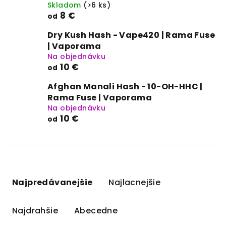
Skladom
(>6 ks)
8 €
od
Dry Kush Hash - Vape420 | Rama Fuse
| Vaporama
Na objednávku
10 €
od
Afghan Manali Hash - 10-OH-HHC |
Rama Fuse | Vaporama
Na objednávku
10 €
od
R
a
Najpredávanejšie
Najlacnejšie
d
e
Najdrahšie
Abecedne
n