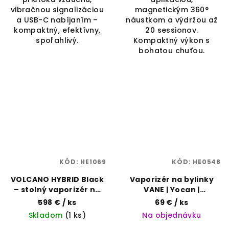
vibračnou signalizáciou
magnetickým 360°
a USB-C nabíjaním –
náustkom a výdržou až
kompaktný, efektívny,
20 sessionov.
spoľahlivý.
Kompaktný výkon s
bohatou chuťou.
KÓD:
HE1069
KÓD:
HE0548
VOLCANO HYBRID Black
Vaporizér na bylinky
– stolný vaporizér na
VANE | Yocan |
bylinky | Storz & Bickel |
Vaporama
598 €
/ ks
69 €
/ ks
Vaporama
Skladom
(1 ks)
Na objednávku