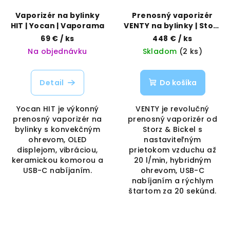
Vaporizér na bylinky
Prenosný vaporizér
HIT | Yocan | Vaporama
VENTY na bylinky | Storz
& Bickel | Vaporama
69 €
/ ks
448 €
/ ks
Na objednávku
Skladom
(2 ks)
Detail
Do košíka
Yocan HIT je výkonný
VENTY je revolučný
prenosný vaporizér na
prenosný vaporizér od
bylinky s konvekčným
Storz & Bickel s
ohrevom, OLED
nastaviteľným
displejom, vibráciou,
prietokom vzduchu až
keramickou komorou a
20 l/min, hybridným
USB-C nabíjaním.
ohrevom, USB-C
nabíjaním a rýchlym
štartom za 20 sekúnd.