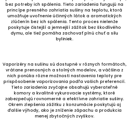
á
bez potreby ich spálenia. Tieto zariadenia fungujú na
d
princípe presného zahriatia sušiny na teplotu, ktorá
a
umožňuje uvoľnenie účinných látok a aromatických
c
zlúčenín bez ich spálenia. Tento proces nielenže
poskytuje čistejší a jemnejší zážitok bez škodlivého
i
dymu, ale tiež pomáha zachovať plnú chuť a silu
e
byliniek.
p
r
v
k
Vaporizéry na sušinu sú dostupné v rôznych formátoch,
y
vrátane prenosných a stolných modelov, a väčšina z
v
nich ponúka rôzne možnosti nastavenia teploty pre
ý
prispôsobenie vaporizovania podľa vašich preferencií.
Tieto zariadenia zvyčajne obsahujú vyberateľné
p
komory a kvalitné vykurovacie systémy, ktoré
i
zabezpečujú rovnomerné a efektívne zahriatie sušiny.
s
Okrem zlepšenia zážitku z konzumácie poskytujú aj
u
ďalšie výhody, ako je zníženie zápachu a produkcia
menej zbytočných zvyškov.