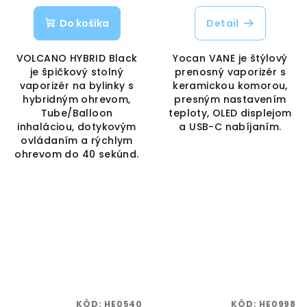
Do košíka
Detail
VOLCANO HYBRID Black
Yocan VANE je štýlový
je špičkový stolný
prenosný vaporizér s
vaporizér na bylinky s
keramickou komorou,
hybridným ohrevom,
presným nastavením
Tube/Balloon
teploty, OLED displejom
inhaláciou, dotykovým
a USB-C nabíjaním.
ovládaním a rýchlym
ohrevom do 40 sekúnd.
KÓD:
HE0540
KÓD:
HE0998