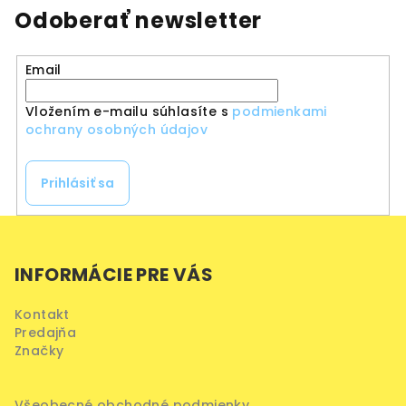
Odoberať newsletter
Email
Vložením e-mailu súhlasíte s
podmienkami
ochrany osobných údajov
Prihlásiť sa
Z
á
INFORMÁCIE PRE VÁS
p
ä
Kontakt
t
Predajňa
i
Značky
e
Všeobecné obchodné podmienky