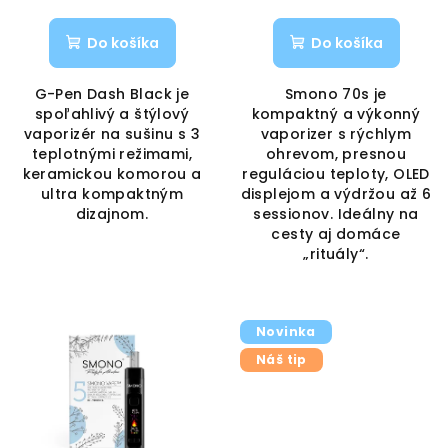
k
t
Do košíka
Do košíka
o
v
G-Pen Dash Black je
Smono 70s je
spoľahlivý a štýlový
kompaktný a výkonný
vaporizér na sušinu s 3
vaporizer s rýchlym
teplotnými režimami,
ohrevom, presnou
keramickou komorou a
reguláciou teploty, OLED
ultra kompaktným
displejom a výdržou až 6
dizajnom.
sessionov. Ideálny na
cesty aj domáce
„rituály“.
Novinka
Náš tip