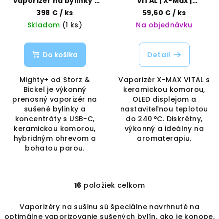
vaporizér na bylinky |
VITAL | X-Max |
Storz & Bickel |
Vaporama
398 €
/ ks
59,60 €
/ ks
Vaporama
Skladom
(1 ks)
Na objednávku
Do košíka
Detail
Mighty+ od Storz &
Vaporizér X-MAX VITAL s
Bickel je výkonný
keramickou komorou,
prenosný vaporizér na
OLED displejom a
sušené bylinky a
nastaviteľnou teplotou
koncentráty s USB-C,
do 240 °C. Diskrétny,
keramickou komorou,
výkonný a ideálny na
hybridným ohrevom a
aromaterapiu.
bohatou parou.
16
položiek celkom
O
v
Vaporizéry na sušinu sú špeciálne navrhnuté na
l
optimálne vaporizovanie sušených bylín, ako je konope,