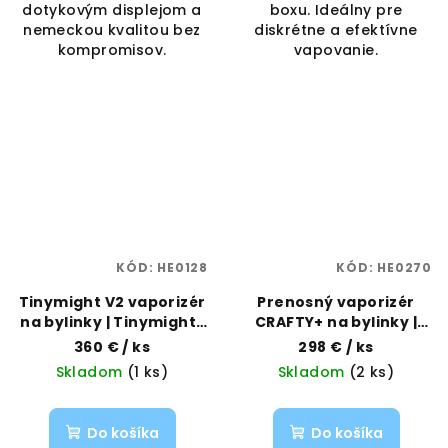
dotykovým displejom a
boxu. Ideálny pre
nemeckou kvalitou bez
diskrétne a efektívne
kompromisov.
vapovanie.
KÓD:
HE0128
KÓD:
HE0270
Tinymight V2 vaporizér
Prenosný vaporizér
na bylinky | Tinymight |
CRAFTY+ na bylinky |
Vaporama
Storz & Bickel |
360 €
/ ks
298 €
/ ks
Vaporama
Skladom
(1 ks)
Skladom
(2 ks)
Do košíka
Do košíka