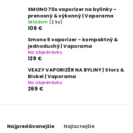
SMONO 70s vaporizer na bylinky –
prenosný & výkonný | Vaporama
Skladom
(2 ks)
109 €
Smono 5 vaporizer – kompaktný &
jednoduchý | Vaporama
Na objednávku
129 €
VEAZY VAPORIZÉR NA BYLINY | Storz &
Bickel | Vaporama
Na objednávku
269 €
R
a
Najpredávanejšie
Najlacnejšie