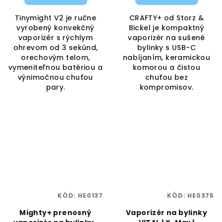
Tinymight V2 je ručne
CRAFTY+ od Storz &
vyrobený konvekčný
Bickel je kompaktný
vaporizér s rýchlym
vaporizér na sušené
ohrevom od 3 sekúnd,
bylinky s USB-C
orechovým telom,
nabíjaním, keramickou
vymeniteľnou batériou a
komorou a čistou
výnimočnou chuťou
chuťou bez
pary.
kompromisov.
KÓD:
HE0137
KÓD:
HE0375
Mighty+ prenosný
Vaporizér na bylinky