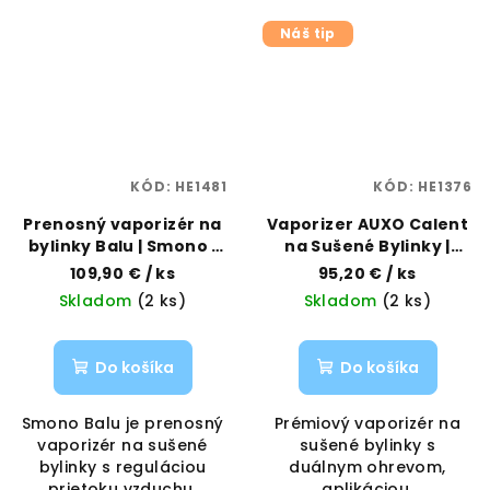
Náš tip
KÓD:
HE1481
KÓD:
HE1376
Prenosný vaporizér na
Vaporizer AUXO Calent
bylinky Balu | Smono |
na Sušené Bylinky |
Vaporama
AUXO
109,90 €
/ ks
95,20 €
/ ks
Skladom
(2 ks)
Skladom
(2 ks)
Do košíka
Do košíka
Smono Balu je prenosný
Prémiový vaporizér na
vaporizér na sušené
sušené bylinky s
bylinky s reguláciou
duálnym ohrevom,
prietoku vzduchu,
aplikáciou,