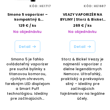
KÓD:
HE1717
KÓD:
HE1687
Smono 5 vaporizer –
VEAZY VAPORIZÉR NA
kompaktný &
BYLINY | Storz & Bickel |
jednoduchý |
Vaporama
129 €
/ ks
269 €
/ ks
Vaporama
Na objednávku
Na objednávku
Detail
Detail
Smono 5 je ľahko
Storz & Bickel Veazy je
ovládateľný vaporizer
najmenší vaporizer z
pre suché bylinky s
dielne legendárnych
titanovou komorou,
Nemcov. Ultraľahký,
rýchlym ohrevom,
praktický a prekvapivo
farebným LED displejom
silný – ideálny pre
a Smart Puff
začínajúcich
technológiou. Ideálny
fajnšmekrov na legálne
pre začínajúcich...
účely.