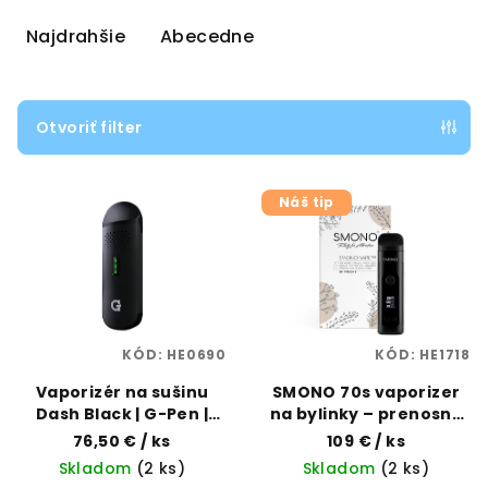
d
e
Najdrahšie
Abecedne
n
i
e
Otvoriť filter
p
V
r
Náš tip
ý
o
p
d
i
u
s
k
p
t
KÓD:
HE0690
KÓD:
HE1718
r
o
o
Vaporizér na sušinu
SMONO 70s vaporizer
v
Dash Black | G-Pen |
na bylinky – prenosný
d
Vaporama
& výkonný | Vaporama
76,50 €
/ ks
109 €
/ ks
u
Skladom
(2 ks)
Skladom
(2 ks)