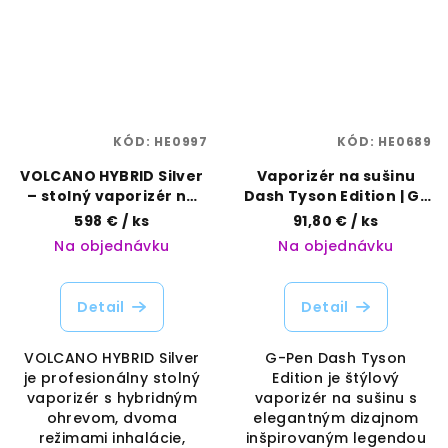
KÓD:
HE0997
KÓD:
HE0689
VOLCANO HYBRID Silver
Vaporizér na sušinu
– stolný vaporizér na
Dash Tyson Edition | G-
bylinky | Storz & Bickel |
Pen | Vaporama
598 €
/ ks
91,80 €
/ ks
Vaporama
Na objednávku
Na objednávku
Detail
Detail
VOLCANO HYBRID Silver
G-Pen Dash Tyson
je profesionálny stolný
Edition je štýlový
vaporizér s hybridným
vaporizér na sušinu s
ohrevom, dvoma
elegantným dizajnom
režimami inhalácie,
inšpirovaným legendou