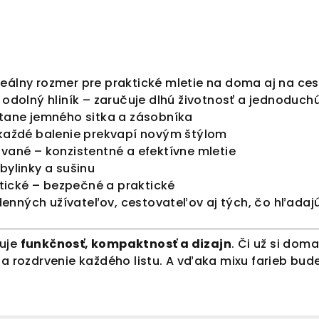
eálny rozmer pre praktické mletie na doma aj na ces
 odolný hliník – zaručuje dlhú životnosť a jednoduc
tane jemného sitka a zásobníka
 každé balenie prekvapí novým štýlom
vané – konzistentné a efektívne mletie
bylinky a sušinu
ické – bezpečné a praktické
nných užívateľov, cestovateľov aj tých, čo hľadaj
nuje
funkčnosť, kompaktnosť a dizajn
. Či už si do
na rozdrvenie každého listu. A vďaka mixu farieb bude