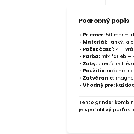
Podrobný popis
•
Priemer:
50 mm – id
•
Materiál:
ľahký, ale
•
Počet častí:
4 – vrá
•
Farba:
mix farieb –
•
Zuby:
precízne frézo
•
Použitie:
určené na 
•
Zatváranie:
magnet
•
Vhodný pre:
každode
Tento grinder kombi
je spoľahlivý parťák 