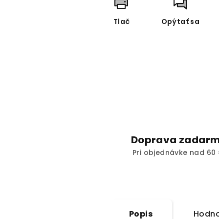
Tlač
Opýtať sa
Doprava zadar
Pri objednávke nad 60 
Popis
Hodno