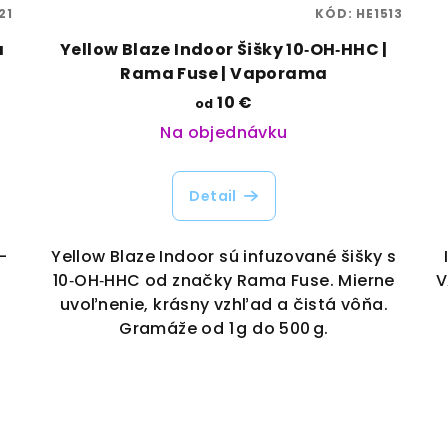
21
KÓD:
HE1513
a
Yellow Blaze Indoor Šišky 10‑OH‑HHC |
Rama Fuse | Vaporama
10 €
od
Na objednávku
Detail
-
Yellow Blaze Indoor sú infuzované šišky s
10‑OH‑HHC od značky Rama Fuse. Mierne
V
uvoľnenie, krásny vzhľad a čistá vôňa.
Gramáže od 1 g do 500 g.