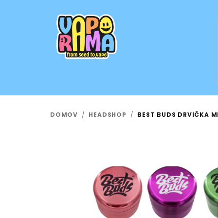
Prejsť
na
obsah
DOMOV
/
HEADSHOP
/
BEST BUDS DRVIČKA M