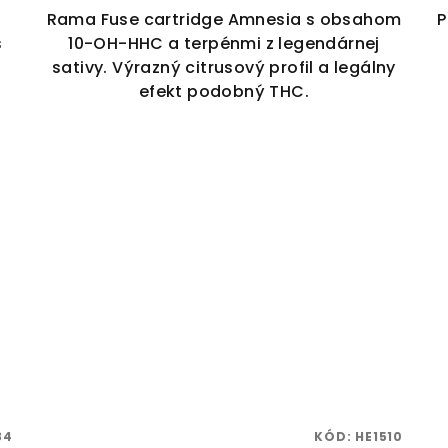
Rama Fuse cartridge Amnesia s obsahom
P
s
10-OH-HHC a terpénmi z legendárnej
sativy. Výrazný citrusový profil a legálny
efekt podobný THC.
84
KÓD:
HE1510