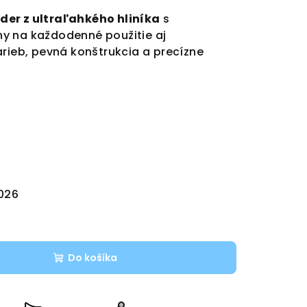
der z ultraľahkého hliníka
s
y na každodenné použitie aj
arieb, pevná konštrukcia a precízne
2026
Do košíka