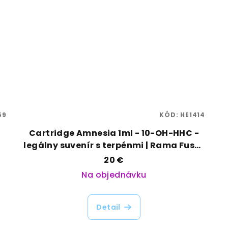
59
KÓD:
HE1414
Cartridge Amnesia 1ml - 10-OH-HHC -
legálny suvenír s terpénmi | Rama Fuse |
Vaporama
20 €
Na objednávku
Detail