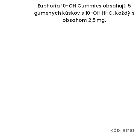
Euphoria 10-OH Gummies obsahujú 5
gumených kúskov s 10-OH HHC, každý 
obsahom 2,5 mg.
KÓD:
HE18