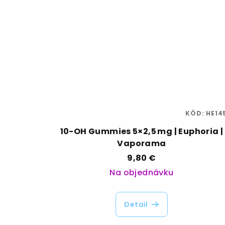
KÓD:
HE14
10-OH Gummies 5×2,5 mg | Euphoria |
Vaporama
9,80 €
Na objednávku
Detail