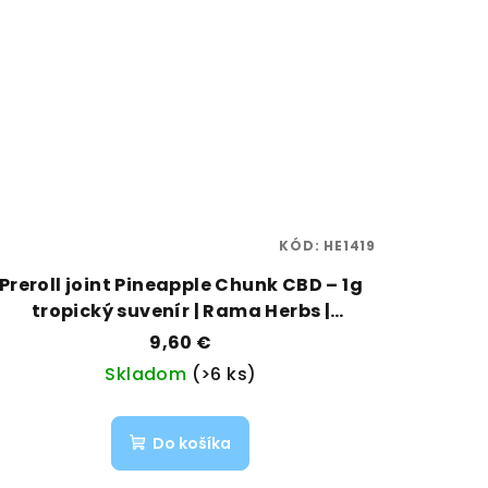
KÓD:
HE1419
Preroll joint Pineapple Chunk CBD – 1g
tropický suvenír | Rama Herbs |
Vaporama
9,60 €
Skladom
(>6 ks)
Do košíka