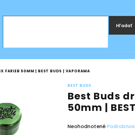
Hľadať
IX FARIEB 50MM | BEST BUDS | VAPORAMA
BEST BUDS
Best Buds dr
50mm | BES
Priemerné
Neohodnotené
Podrobnos
hodnotenie