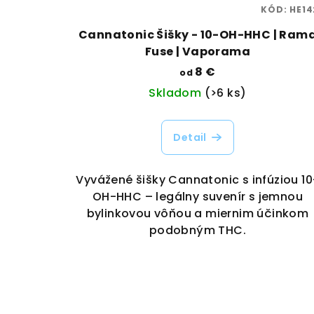
KÓD:
HE14
Cannatonic Šišky - 10-OH-HHC | Ram
Fuse | Vaporama
8 €
od
Skladom
(>6 ks)
Detail
Vyvážené šišky Cannatonic s infúziou 10
OH-HHC – legálny suvenír s jemnou
bylinkovou vôňou a miernim účinkom
podobným THC.