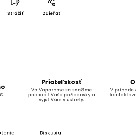
Strážiť
Zdieľať
Priateľskosť
O
mo
Vo Vaporame sa snažíme
V prípade 
€.
pochopiť Vaše požiadavky a
kontaktova
výjsť Vám v ústrety.
tenie
Diskusia