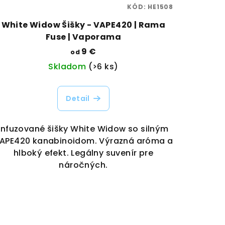
KÓD:
HE1508
White Widow Šišky - VAPE420 | Rama
Fuse | Vaporama
9 €
od
Skladom
(>6 ks)
Detail
Infuzované šišky White Widow so silným
APE420 kanabinoidom. Výrazná aróma a
hlboký efekt. Legálny suvenír pre
náročných.