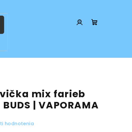
Prihlásenie
Nákupný
košík
vička mix farieb
T BUDS | VAPORAMA
ti hodnotenia