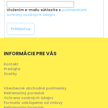
Vložením e-mailu súhlasíte s
podmienkami
ochrany osobných údajov
Prihlásiť sa
Z
á
INFORMÁCIE PRE VÁS
p
ä
Kontakt
t
Predajňa
i
Značky
e
Všeobecné obchodné podmienky
Reklamačný poriadok
Ochrana osobných údajov
Formulár odstúpenia od zmluvy
Reklamačný formulár