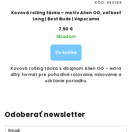
83
KÓD:
HE0194
ng
Kovová rolling tácka – motív Alien OG, veľkosť
Long | Best Buds | Vaporama
7,50 €
Skladom
Do košíka
Kovová rolling tácka s dizajnom Alien OG – extra
T
dlhý formát pre pohodlné rolovanie, mixovanie a
udržanie poriadku.
Odoberať newsletter
Email