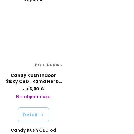
KÓD:
HE1065
Candy Kush Indoor
Šišky CBD | Rama Herbs
| Vaporama
6,90 €
od
Na objednávku
Detail
Candy Kush CBD od