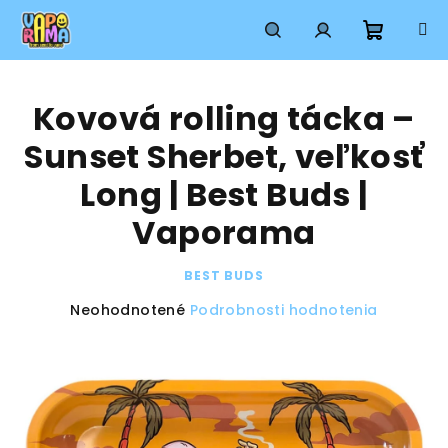
Prejsť
na
obsah
Nákup
Hľadať
Prihlásenie
Kovová rolling tácka –
košík
Sunset Sherbet, veľkosť
Long | Best Buds |
Vaporama
BEST BUDS
Priemerné
Neohodnotené
Podrobnosti hodnotenia
hodnotenie
produktu
je
0,0
z
5