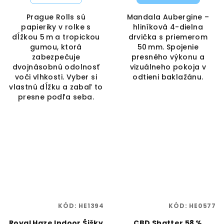
Prague Rolls sú
Mandala Aubergine –
papieriky v rolke s
hliníková 4-dielna
dĺžkou 5 m a tropickou
drvička s priemerom
gumou, ktorá
50 mm. Spojenie
zabezpečuje
presného výkonu a
dvojnásobnú odolnosť
vizuálneho pokoja v
voči vlhkosti. Vyber si
odtieni baklažánu.
vlastnú dĺžku a zabaľ to
presne podľa seba.
KÓD:
HE1394
KÓD:
HE0577
Royal Haze Indoor Šišky
CBD Shatter 58 %