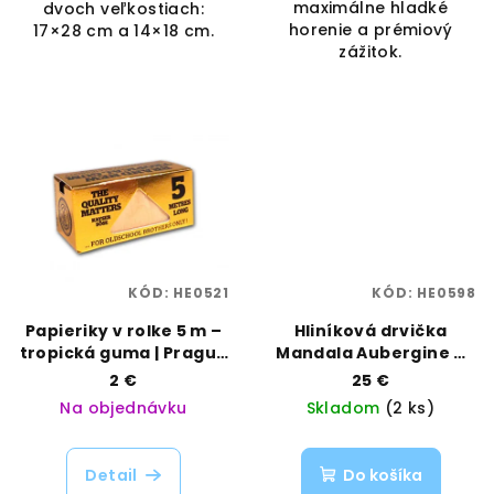
maximálne hladké
dvoch veľkostiach:
horenie a prémiový
17×28 cm a 14×18 cm.
zážitok.
KÓD:
HE0521
KÓD:
HE0598
Papieriky v rolke 5 m –
Hliníková drvička
tropická guma | Prague
Mandala Aubergine –
Papers | Vaporama
50 mm, 4-dielna | Black
2 €
25 €
Leaf | Vaporama
Na objednávku
Skladom
(2 ks)
Detail
Do košíka