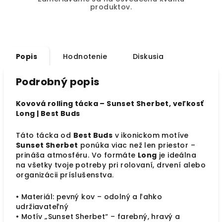
produktov.
Popis
Hodnotenie
Diskusia
Podrobný popis
Kovová rolling tácka – Sunset Sherbet, veľkosť
Long | Best Buds
Táto tácka od
Best Buds
v ikonickom motíve
Sunset Sherbet
ponúka viac než len priestor –
prináša atmosféru. Vo formáte
Long
je ideálna
na všetky tvoje potreby pri rolovaní, drvení alebo
organizácii príslušenstva.
• Materiál: pevný kov – odolný a ľahko
udržiavateľný
• Motív „Sunset Sherbet“ – farebný, hravý a