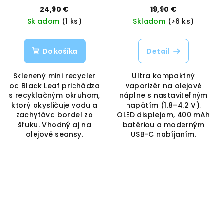
Black Leaf | Vaporama
VAPORAMA
24,90 €
19,90 €
Skladom
(1 ks)
Skladom
(>6 ks)
Do košíka
Detail
Sklenený mini recycler
Ultra kompaktný
od Black Leaf prichádza
vaporizér na olejové
s recyklačným okruhom,
náplne s nastaviteľným
ktorý okysličuje vodu a
napätím (1.8–4.2 V),
zachytáva bordel zo
OLED displejom, 400 mAh
šľuku. Vhodný aj na
batériou a moderným
olejové seansy.
USB-C nabíjaním.