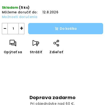
Jednotková
Skladom
(5 ks)
cena:
Môžeme doručiť do:
12.8.2026
Možnosti doručenia
−
+
Do košíka
Opýtať sa
Strážiť
Zdieľať
Doprava zadarmo
Pri objednávke nad 60 €.