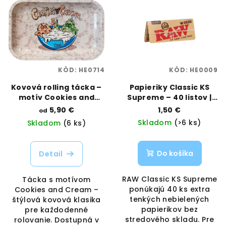
KÓD:
HE0714
KÓD:
HE0009
Kovová rolling tácka –
Papieriky Classic KS
motív Cookies and
Supreme – 40 listov |
Cream | Best Buds |
RAW | Vaporama
5,90 €
1,50 €
od
Vaporama
Skladom
(>6 ks)
Skladom
(6 ks)
Do košíka
Detail
RAW Classic KS Supreme
Tácka s motívom
ponúkajú 40 ks extra
Cookies and Cream –
tenkých nebielených
štýlová kovová klasika
papierikov bez
pre každodenné
stredového skladu. Pre
rolovanie. Dostupná v