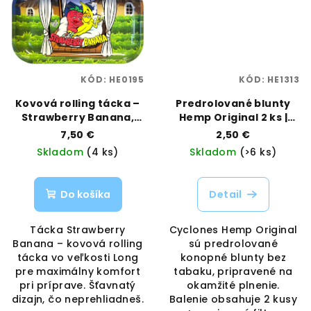
KÓD:
HE0195
KÓD:
HE1313
Kovová rolling tácka –
Predrolované blunty
Strawberry Banana,
Hemp Original 2 ks |
veľkosť Long | Best
Cyclones | Vaporama
7,50 €
2,50 €
Buds | Vaporama
Skladom
(4 ks)
Skladom
(>6 ks)
Do košíka
Detail
Tácka Strawberry
Cyclones Hemp Original
Banana – kovová rolling
sú predrolované
tácka vo veľkosti Long
konopné blunty bez
pre maximálny komfort
tabaku, pripravené na
pri príprave. Šťavnatý
okamžité plnenie.
dizajn, čo neprehliadneš.
Balenie obsahuje 2 kusy