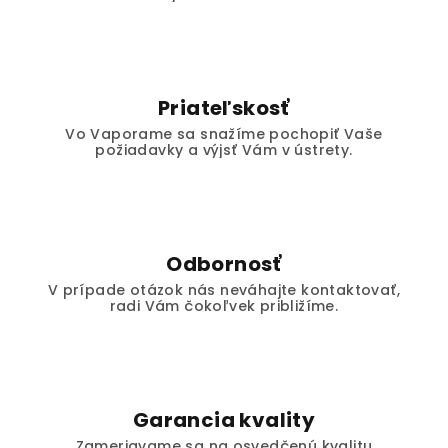
Priateľskosť
Vo Vaporame sa snažíme pochopiť Vaše
požiadavky a výjsť Vám v ústrety.
Odbornosť
V prípade otázok nás neváhajte kontaktovať,
radi Vám čokoľvek približíme.
Garancia kvality
Zameriavame sa na osvedčenú kvalitu