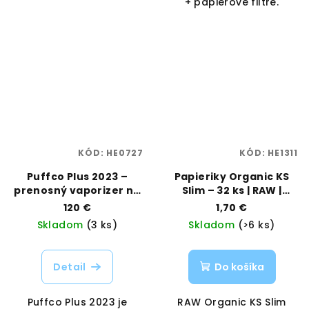
+ papierové filtre.
KÓD:
HE0727
KÓD:
HE1311
Puffco Plus 2023 –
Papieriky Organic KS
prenosný vaporizer na
Slim – 32 ks | RAW |
koncentráty | Puffco |
Vaporama
120 €
1,70 €
Vaporama
Skladom
(3 ks)
Skladom
(>6 ks)
Detail
Do košíka
Puffco Plus 2023 je
RAW Organic KS Slim