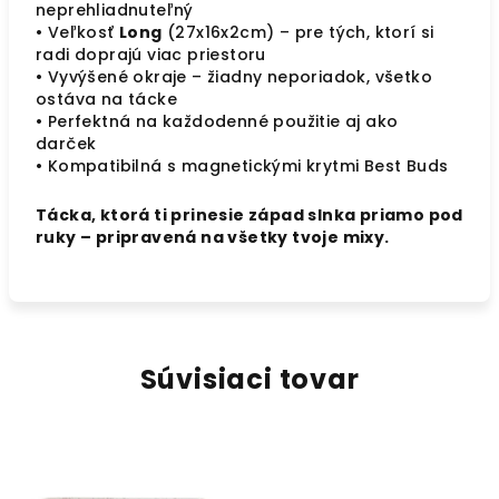
neprehliadnuteľný
• Veľkosť
Long
(
27x16x2cm) – pre tých, ktorí si
radi doprajú viac priestoru
• Vyvýšené okraje – žiadny neporiadok, všetko
ostáva na tácke
• Perfektná na každodenné použitie aj ako
darček
• Kompatibilná s magnetickými krytmi Best Buds
Tácka, ktorá ti prinesie západ slnka priamo pod
ruky – pripravená na všetky tvoje mixy.
Súvisiaci tovar