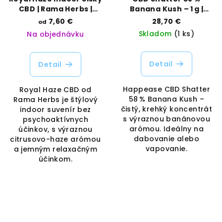
CBD | Rama Herbs |
Banana Kush – 1 g |
Vaporama
Happease | Vaporama
7,60 €
28,70 €
od
Skladom
(1 ks)
Na objednávku
Detail
Detail
Happease CBD Shatter
Royal Haze CBD od
58 % Banana Kush –
Rama Herbs je štýlový
čistý, krehký koncentrát
indoor suvenír bez
s výraznou banánovou
psychoaktívnych
arómou. Ideálny na
účinkov, s výraznou
dabovanie alebo
citrusovo-haze arómou
vapovanie.
a jemným relaxačným
účinkom.