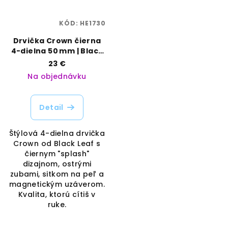
KÓD:
HE1730
Drvička Crown čierna
4-dielna 50 mm | Black
Leaf | Vaporama
23 €
Na objednávku
Detail
Štýlová 4-dielna drvička
Crown od Black Leaf s
čiernym "splash"
dizajnom, ostrými
zubami, sitkom na peľ a
magnetickým uzáverom.
Kvalita, ktorú cítiš v
ruke.