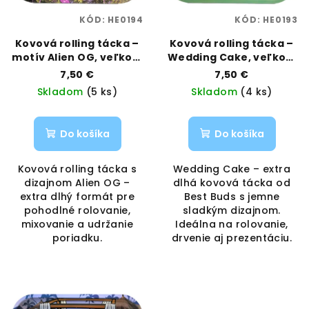
KÓD:
HE0194
KÓD:
HE0193
Kovová rolling tácka –
Kovová rolling tácka –
motív Alien OG, veľkosť
Wedding Cake, veľkosť
Long | Best Buds |
Long | Best Buds |
7,50 €
7,50 €
Vaporama
Vaporama
Skladom
(5 ks)
Skladom
(4 ks)
Do košíka
Do košíka
Kovová rolling tácka s
Wedding Cake – extra
dizajnom Alien OG –
dlhá kovová tácka od
extra dlhý formát pre
Best Buds s jemne
pohodlné rolovanie,
sladkým dizajnom.
mixovanie a udržanie
Ideálna na rolovanie,
poriadku.
drvenie aj prezentáciu.