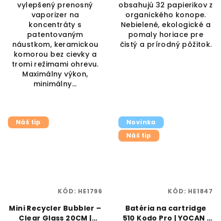
vylepšený prenosný
obsahujú 32 papierikov z
vaporizer na
organického konope.
koncentráty s
Nebielené, ekologické a
patentovaným
pomaly horiace pre
náustkom, keramickou
čistý a prírodný pôžitok.
komorou bez cievky a
tromi režimami ohrevu.
Maximálny výkon,
minimálny...
Náš tip
Novinka
Náš tip
KÓD:
HE1796
KÓD:
HE1847
Mini Recycler Bubbler –
Batéria na cartridge
Clear Glass 20CM |
510 Kodo Pro | YOCAN |