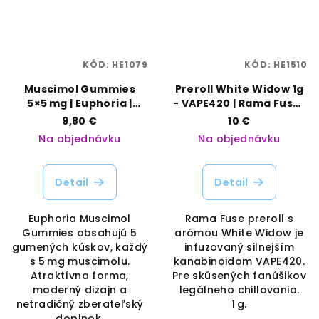
KÓD:
HE1079
KÓD:
HE1510
Muscimol Gummies
Preroll White Widow 1g
5×5 mg | Euphoria |
- VAPE420 | Rama Fuse |
Vaporama
Vaporama
9,80 €
10 €
Na objednávku
Na objednávku
Detail
Detail
Euphoria Muscimol
Rama Fuse preroll s
Gummies obsahujú 5
arómou White Widow je
gumených kúskov, každý
infuzovaný silnejším
s 5 mg muscimolu.
kanabinoidom VAPE420.
Atraktívna forma,
Pre skúsených fanúšikov
moderný dizajn a
legálneho chillovania.
netradičný zberateľský
1 g.
doplnok.