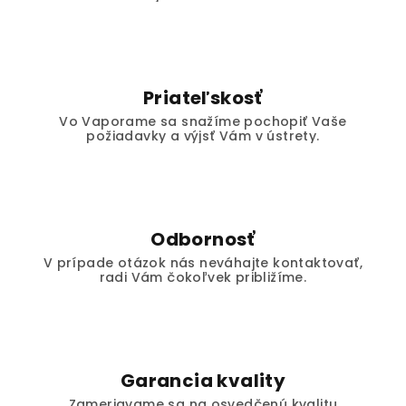
Priateľskosť
Vo Vaporame sa snažíme pochopiť Vaše
požiadavky a výjsť Vám v ústrety.
Odbornosť
V prípade otázok nás neváhajte kontaktovať,
radi Vám čokoľvek približíme.
Garancia kvality
Zameriavame sa na osvedčenú kvalitu