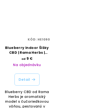
KÓD:
HE1090
Blueberry Indoor Šišky
CBD | Rama Herbs |
Vaporama
9 €
od
Na objednávku
Detail
Blueberry CBD od Rama
Herbs je aromatický
model s čučoriedkovou
vôňou, pestovaný v