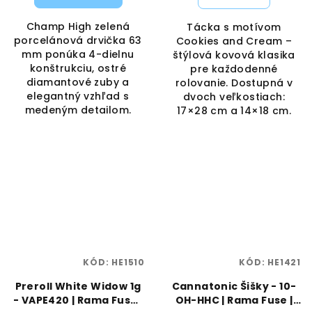
Champ High zelená
Tácka s motívom
porcelánová drvička 63
Cookies and Cream –
mm ponúka 4-dielnu
štýlová kovová klasika
konštrukciu, ostré
pre každodenné
diamantové zuby a
rolovanie. Dostupná v
elegantný vzhľad s
dvoch veľkostiach:
medeným detailom.
17×28 cm a 14×18 cm.
KÓD:
HE1510
KÓD:
HE1421
Preroll White Widow 1g
Cannatonic Šišky - 10-
- VAPE420 | Rama Fuse |
OH-HHC | Rama Fuse |