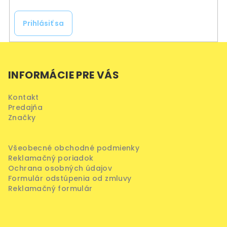
Prihlásiť sa
Z
á
INFORMÁCIE PRE VÁS
p
ä
Kontakt
t
Predajňa
i
Značky
e
Všeobecné obchodné podmienky
Reklamačný poriadok
Ochrana osobných údajov
Formulár odstúpenia od zmluvy
Reklamačný formulár