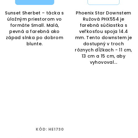
Sunset Sherbet – tácka s
Phoenix Star Downstem
úložným priestorom vo
Ružová PHX554 je
formáte Small. Malá,
farebná súčiastka s
pevná a farebná ako
veľkosťou spoja 14.4
západ slnka po dobrom
mm. Tento downstem je
blunte.
dostupný v troch
rôznych dĺžkach - 11 cm,
13 cm a 15 cm, aby
vyhovoval...
KÓD:
HE1730