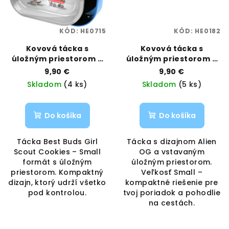
KÓD:
HE0715
KÓD:
HE0182
Kovová tácka s
Kovová tácka s
úložným priestorom –
úložným priestorom –
Girl Scout Cookies,
Alien OG, veľkosť Small
9,90 €
9,90 €
veľkosť Small | Best
| Best Buds | Vaporama
Skladom
(4 ks)
Skladom
(5 ks)
Buds | Vaporama
Do košíka
Do košíka
Tácka Best Buds Girl
Tácka s dizajnom Alien
Scout Cookies – Small
OG a vstavaným
formát s úložným
úložným priestorom.
priestorom. Kompaktný
Veľkosť Small –
dizajn, ktorý udrží všetko
kompaktné riešenie pre
pod kontrolou.
tvoj poriadok a pohodlie
na cestách.