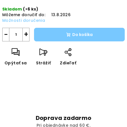
Jednotková
Skladom
(>6 ks)
cena:
Môžeme doručiť do:
13.8.2026
Možnosti doručenia
−
+
Do košíka
Opýtať sa
Strážiť
Zdieľať
Doprava zadarmo
Pri objednávke nad 60 €.