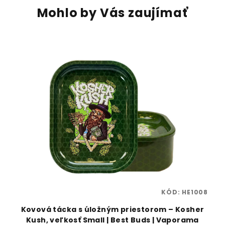
Mohlo by Vás zaujímať
84
KÓD:
HE1008
n
Kovová tácka s úložným priestorom – Kosher
Kush, veľkosť Small | Best Buds | Vaporama
S