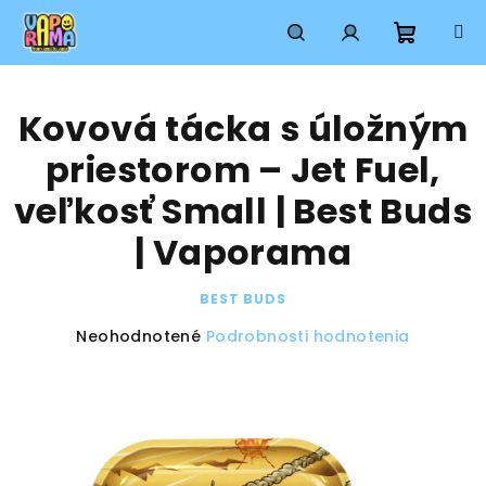
Prejsť
na
obsah
Nákup
Hľadať
Prihlásenie
Kovová tácka s úložným
košík
priestorom – Jet Fuel,
veľkosť Small | Best Buds
| Vaporama
BEST BUDS
Priemerné
Neohodnotené
Podrobnosti hodnotenia
hodnotenie
produktu
je
0,0
z
5