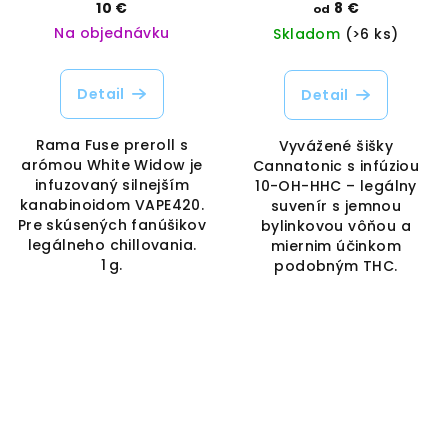
Vaporama
Vaporama
10 €
8 €
od
Na objednávku
Skladom
(>6 ks)
Detail
Detail
Rama Fuse preroll s
Vyvážené šišky
arómou White Widow je
Cannatonic s infúziou
infuzovaný silnejším
10-OH-HHC – legálny
kanabinoidom VAPE420.
suvenír s jemnou
Pre skúsených fanúšikov
bylinkovou vôňou a
legálneho chillovania.
miernim účinkom
1 g.
podobným THC.