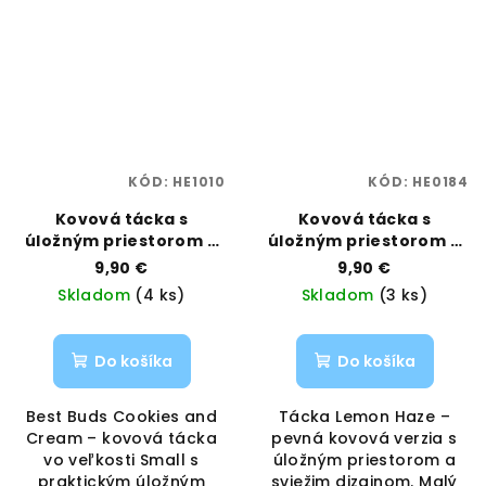
KÓD:
HE1010
KÓD:
HE0184
Kovová tácka s
Kovová tácka s
úložným priestorom –
úložným priestorom –
Cookies and Cream,
Lemon Haze, veľkosť
9,90 €
9,90 €
veľkosť Small | Best
Small | Best Buds |
Skladom
(4 ks)
Skladom
(3 ks)
Buds | Vaporama
Vaporama
Do košíka
Do košíka
Best Buds Cookies and
Tácka Lemon Haze –
Cream – kovová tácka
pevná kovová verzia s
vo veľkosti Small s
úložným priestorom a
praktickým úložným
sviežim dizajnom. Malý