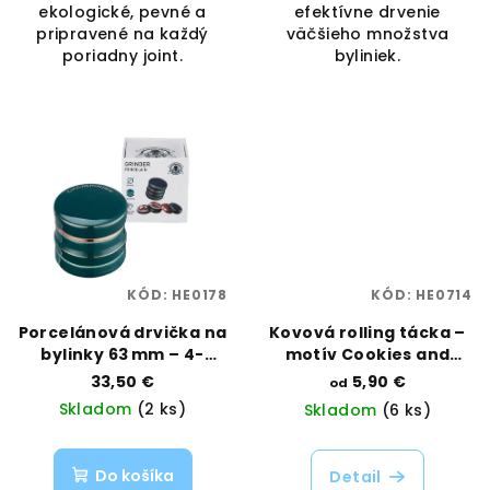
ekologické, pevné a
efektívne drvenie
pripravené na každý
väčšieho množstva
poriadny joint.
byliniek.
KÓD:
HE0178
KÓD:
HE0714
Porcelánová drvička na
Kovová rolling tácka –
bylinky 63 mm – 4-
motív Cookies and
dielna, zelená | Champ
Cream | Best Buds |
33,50 €
5,90 €
od
High | Vaporama
Vaporama
Skladom
(2 ks)
Skladom
(6 ks)
Do košíka
Detail