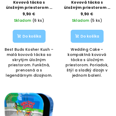
Kovová tácka s
Kovová tácka s
úložným priestorom –
úložným priestorom –
Kosher Kush, veľkosť
Wedding Cake, veľkosť
9,90 €
9,90 €
Small | Best Buds |
Small | Best Buds |
Skladom
(6 ks)
Skladom
(5 ks)
Vaporama
Vaporama
Do košíka
Do košíka
Best Buds Kosher Kush –
Wedding Cake –
malá kovová tácka so
kompaktná kovová
skrytým úložným
tácka s úložným
priestorom. Funkčná,
priestorom. Poriadok,
prenosná a s
štýl a sladký dizajn v
legendárnym dizajnom.
jednom balení.