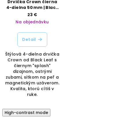
Drvička Crown čierna
4-dielna 50 mm | Black
Leaf | Vaporama
23 €
Na objednávku
Detail
Štýlová 4-dielna drvička
Crown od Black Leaf s
čiernym "splash"
dizajnom, ostrými
zubami, sitkom na peľ a
magnetickým uzáverom.
Kvalita, ktorú cítiš v
ruke.
High-contrast mode