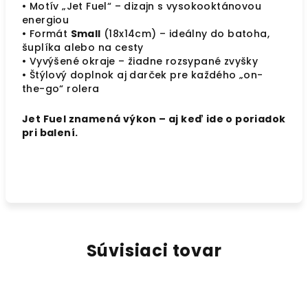
• Motív „Jet Fuel“ – dizajn s vysokooktánovou
energiou
• Formát
Small
(18x14cm) – ideálny do batoha,
šuplíka alebo na cesty
• Vyvýšené okraje – žiadne rozsypané zvyšky
• Štýlový doplnok aj darček pre každého „on-
the-go“ rolera
Jet Fuel znamená výkon – aj keď ide o poriadok
pri balení.
Súvisiaci tovar