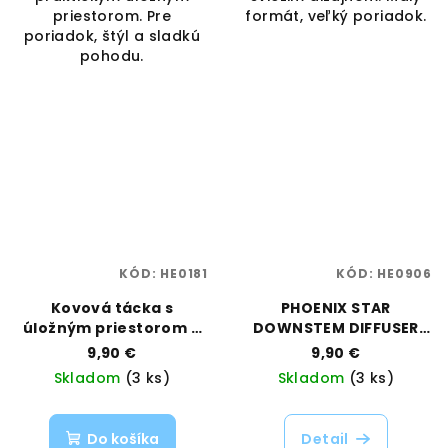
priestorom. Pre
formát, veľký poriadok.
poriadok, štýl a sladkú
pohodu.
KÓD:
HE0181
KÓD:
HE0906
Kovová tácka s
PHOENIX STAR
úložným priestorom –
DOWNSTEM DIFFUSER
Sunset Sherbet,
14MM/18MM PINK
9,90 €
9,90 €
veľkosť Small | Best
Skladom
(3 ks)
Skladom
(3 ks)
Buds | Vaporama
Do košíka
Detail