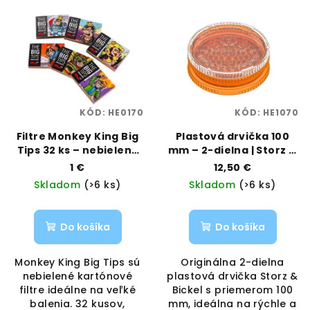
KÓD:
HE0170
KÓD:
HE1070
Filtre Monkey King Big
Plastová drvička 100
Tips 32 ks – nebielené
mm – 2-dielna | Storz &
kartónové tipy |
Bickel | Vaporama
1 €
12,50 €
Monkey King |
Skladom
(>6 ks)
Skladom
(>6 ks)
Vaporama
Do košíka
Do košíka
Monkey King Big Tips sú
Originálna 2-dielna
nebielené kartónové
plastová drvička Storz &
filtre ideálne na veľké
Bickel s priemerom 100
balenia. 32 kusov,
mm, ideálna na rýchle a