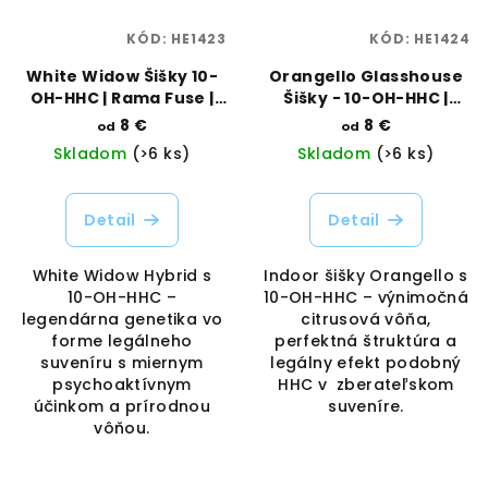
KÓD:
HE1423
KÓD:
HE1424
White Widow Šišky 10-
Orangello Glasshouse
OH-HHC | Rama Fuse |
Šišky - 10-OH-HHC |
Vaporama
Rama Fuse | Vaporama
8 €
8 €
od
od
Skladom
(>6 ks)
Skladom
(>6 ks)
Detail
Detail
White Widow Hybrid s
Indoor šišky Orangello s
10-OH-HHC –
10-OH-HHC – výnimočná
legendárna genetika vo
citrusová vôňa,
forme legálneho
perfektná štruktúra a
suveníru s miernym
legálny efekt podobný
psychoaktívnym
HHC v zberateľskom
účinkom a prírodnou
suveníre.
vôňou.