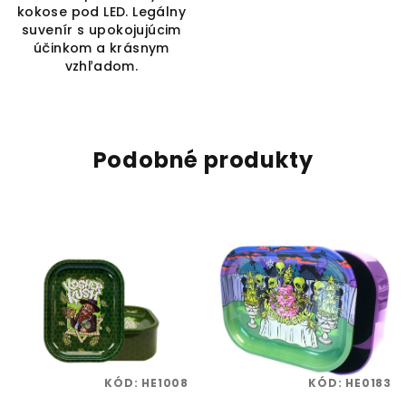
kokose pod LED. Legálny
suvenír s upokojujúcim
účinkom a krásnym
vzhľadom.
Podobné produkty
KÓD:
HE1008
KÓD:
HE0183