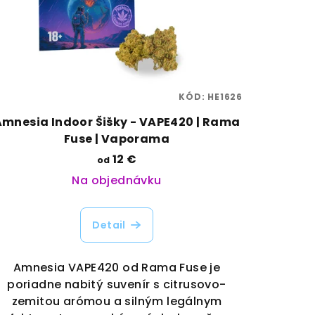
KÓD:
HE1626
Amnesia Indoor Šišky - VAPE420 | Rama
Fuse | Vaporama
12 €
od
Na objednávku
Detail
Amnesia VAPE420 od Rama Fuse je
poriadne nabitý suvenír s citrusovo-
zemitou arómou a silným legálnym