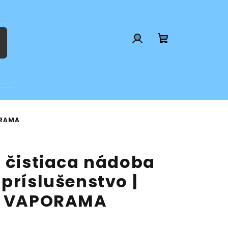
Prihlásenie
Nákupný
košík
ORAMA
h čistiaca nádoba
príslušenstvo |
 | VAPORAMA