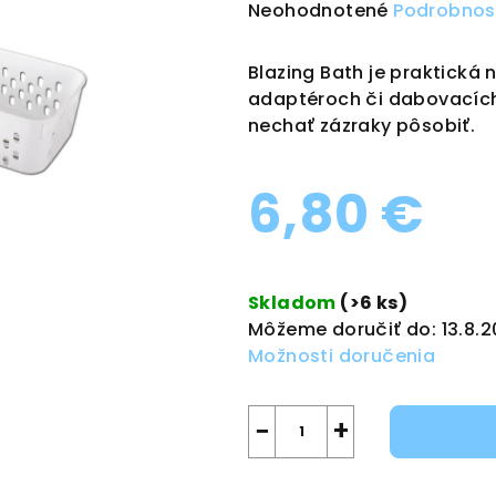
Priemerné
Neohodnotené
Podrobnos
hodnotenie
produktu
Blazing Bath je praktická 
je
adaptéroch či dabovacích 
0,0
nechať zázraky pôsobiť.
z
5
6,80 €
hviezdičiek.
Jednotková
cena:
Skladom
(>6 ks)
Môžeme doručiť do:
13.8.
Možnosti doručenia
−
+