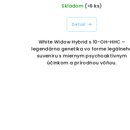
Skladom
(>6 ks)
Detail
White Widow Hybrid s 10-OH-HHC –
legendárna genetika vo forme legálneh
suveníru s miernym psychoaktívnym
účinkom a prírodnou vôňou.