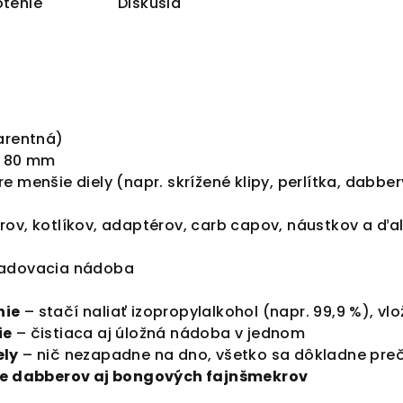
tenie
Diskusia
arentná)
× 80 mm
e menšie diely (napr. skrížené klipy, perlítka, dabber
ov, kotlíkov, adaptérov, carb capov, náustkov a ďa
ladovacia nádoba
nie
– stačí naliať izopropylalkohol (napr. 99,9 %), vlo
ie
– čistiaca aj úložná nádoba v jednom
ely
– nič nezapadne na dno, všetko sa dôkladne preč
pre dabberov aj bongových fajnšmekrov