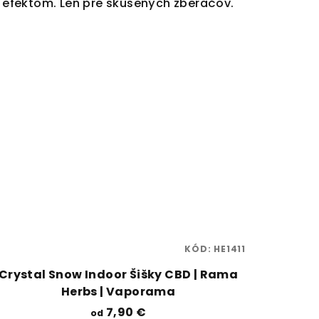
efektom. Len pre skúsených zberačov.
KÓD:
HE1411
Crystal Snow Indoor Šišky CBD | Rama
Herbs | Vaporama
7,90 €
od