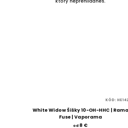
ktorý neprehliadneš.
KÓD:
HE14
White Widow Šišky 10-OH-HHC | Ram
Fuse | Vaporama
8 €
od