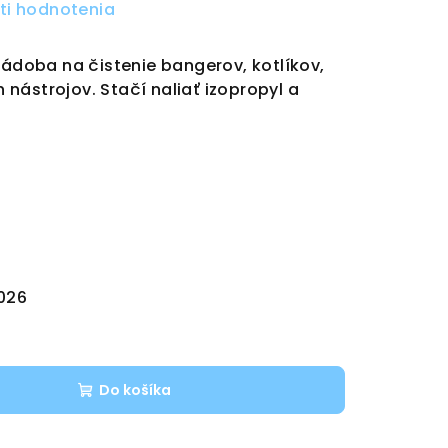
ti hodnotenia
nádoba na čistenie bangerov, kotlíkov,
nástrojov. Stačí naliať izopropyl a
2026
Do košíka