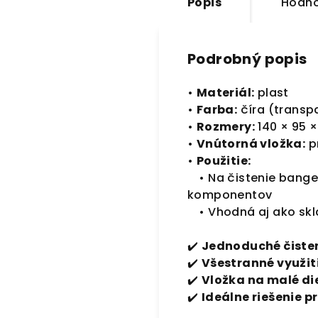
Popis
Hodno
Podrobný popis
•
Materiál:
plast
•
Farba:
číra (transp
•
Rozmery:
140 × 95 
•
Vnútorná vložka:
pr
•
Použitie:
• Na čistenie banger
komponentov
• Vhodná aj ako sk
✔️
Jednoduché čiste
✔️
Všestranné využit
✔️
Vložka na malé di
✔️
Ideálne riešenie 