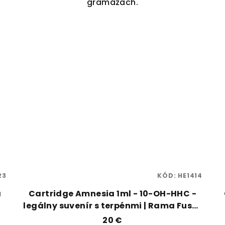
gramážach.
23
KÓD:
HE1414
a
Cartridge Amnesia 1ml - 10-OH-HHC -
legálny suvenír s terpénmi | Rama Fuse |
Vaporama
20 €