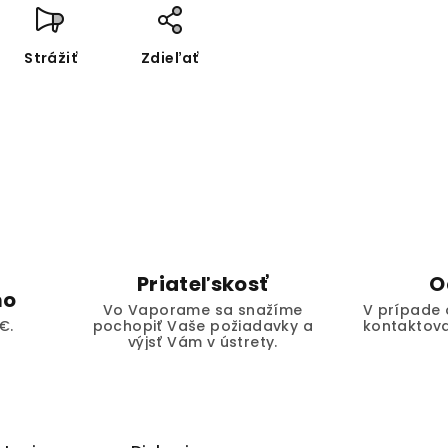
Strážiť
Zdieľať
Priateľskosť
O
mo
Vo Vaporame sa snažíme
V prípade 
€.
pochopiť Vaše požiadavky a
kontaktova
výjsť Vám v ústrety.