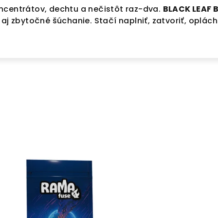
ncentrátov, dechtu a nečistôt raz-dva.
BLACK LEAF 
aj zbytočné šúchanie. Stačí naplniť, zatvoriť, oplách