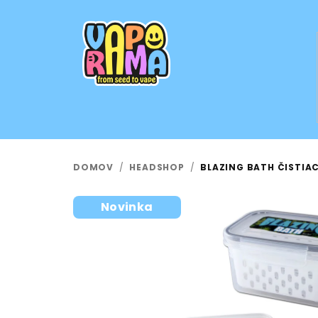
Prejsť
na
obsah
DOMOV
/
HEADSHOP
/
BLAZING BATH ČISTIA
Novinka