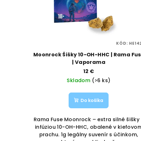
KÓD:
HE14
Moonrock Šišky 10-OH-HHC | Rama Fu
| Vaporama
12 €
Skladom
(>6 ks)
Do košíka
Rama Fuse Moonrock – extra silné šišky
infúziou 10-OH-HHC, obalené v kiefovo
prachu. 1g legálny suvenír s účinkom,