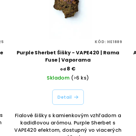
25
KÓD:
HE1889
se
Purple Sherbet Šišky - VAPE420 | Rama
Fuse | Vaporama
8 €
od
Skladom
(>6 ks)
Detail
 s
Fialové šišky s kamienkovým vzhľadom a
m
kadidlovou arómou. Purple Sherbet s
VAPE420 efektom, dostupný vo viacerých