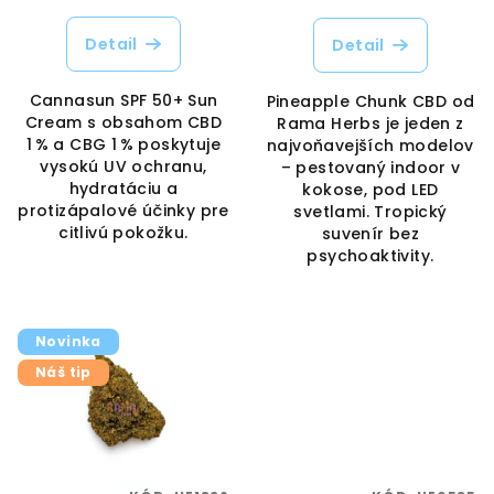
Detail
Detail
Cannasun SPF 50+ Sun
Pineapple Chunk CBD od
Cream s obsahom CBD
Rama Herbs je jeden z
1 % a CBG 1 % poskytuje
najvoňavejších modelov
vysokú UV ochranu,
– pestovaný indoor v
hydratáciu a
kokose, pod LED
protizápalové účinky pre
svetlami. Tropický
citlivú pokožku.
suvenír bez
psychoaktivity.
Novinka
Náš tip