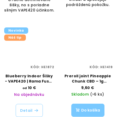
podráždenú pokožku.
šišky, no s poriadne
silným VAPE420 účinkom.
Novinka
Náš tip
KÓD:
HE1872
KÓD:
HE1419
Blueberry Indoor Šišky
Preroll joint Pineapple
- VAPE420 | Rama Fuse |
Chunk CBD – 1g
Vaporama
tropický suvenír | Rama
10 €
9,60 €
od
Herbs | Vaporama
Skladom
(>6 ks)
Na objednávku
Do košíka
Detail