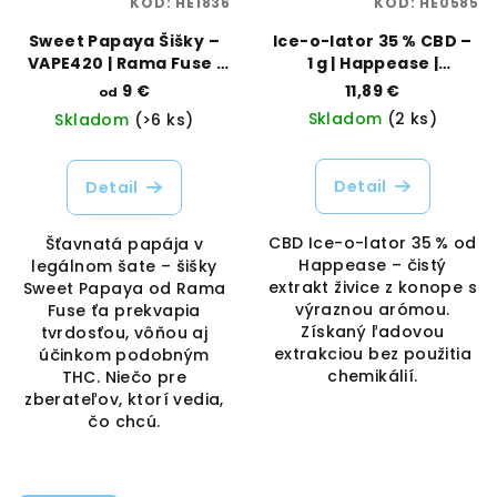
KÓD:
HE1836
KÓD:
HE0585
Sweet Papaya Šišky –
Ice-o-lator 35 % CBD –
VAPE420 | Rama Fuse |
1 g | Happease |
Vaporama
Vaporama
9 €
11,89 €
od
Skladom
(2 ks)
Skladom
(>6 ks)
Detail
Detail
CBD Ice-o-lator 35 % od
Šťavnatá papája v
Happease – čistý
legálnom šate – šišky
extrakt živice z konope s
Sweet Papaya od Rama
výraznou arómou.
Fuse ťa prekvapia
Získaný ľadovou
tvrdosťou, vôňou aj
extrakciou bez použitia
účinkom podobným
chemikálií.
THC. Niečo pre
zberateľov, ktorí vedia,
čo chcú.