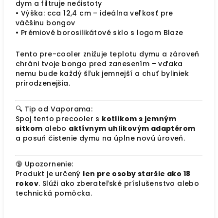
dym a filtruje nečistoty
• Výška: cca 12,4 cm – ideálna veľkosť pre
väčšinu bongov
• Prémiové borosilikátové sklo s logom Blaze
Tento pre-cooler znižuje teplotu dymu a zároveň
chráni tvoje bongo pred zanesením – vďaka
nemu bude každý šľuk jemnejší a chuť byliniek
prirodzenejšia.
🔍 Tip od Vaporama:
Spoj tento precooler s
kotlíkom s jemným
sitkom
alebo
aktívnym uhlíkovým adaptérom
a posuň čistenie dymu na úplne novú úroveň.
🔞 Upozornenie:
Produkt je určený
len pre osoby staršie ako 18
rokov
. Slúži ako zberateľské príslušenstvo alebo
technická pomôcka.