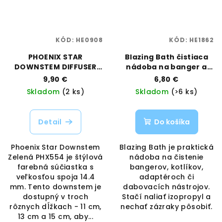
KÓD:
HE0908
KÓD:
HE1862
PHOENIX STAR
Blazing Bath čistiaca
DOWNSTEM DIFFUSER
nádoba na banger a
14MM/18MM GREEN
príslušenstvo | BLACK
9,90 €
6,80 €
LEAF | VAPORAMA
Skladom
(2 ks)
Skladom
(>6 ks)
Detail
Do košíka
Phoenix Star Downstem
Blazing Bath je praktická
Zelená PHX554 je štýlová
nádoba na čistenie
farebná súčiastka s
bangerov, kotlíkov,
veľkosťou spoja 14.4
adaptéroch či
mm. Tento downstem je
dabovacích nástrojov.
dostupný v troch
Stačí naliať izopropyl a
rôznych dĺžkach - 11 cm,
nechať zázraky pôsobiť.
13 cm a 15 cm, aby...