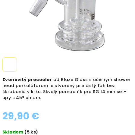
Zvonovitý precooler
od Blaze Glass s účinným shower
head perkolátorom je stvorený pre čistý ťah bez
škrabania v krku. Skvelý pomocník pre SG 14 mm set-
upy s 45° uhlom.
29,90 €
Jednotková
Skladom
(5 ks)
cena: