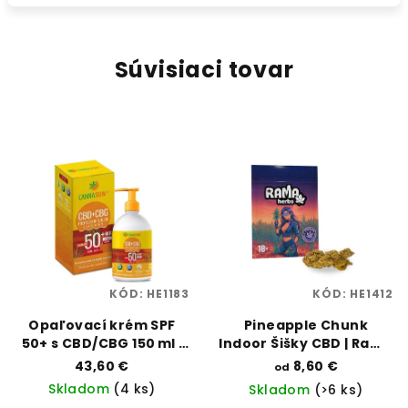
Súvisiaci tovar
KÓD:
HE1183
KÓD:
HE1412
Opaľovací krém SPF
Pineapple Chunk
50+ s CBD/CBG 150 ml |
Indoor Šišky CBD | Rama
Cannasun | Vaporama
Herbs | Vaporama
43,60 €
8,60 €
od
Skladom
(4 ks)
Skladom
(>6 ks)