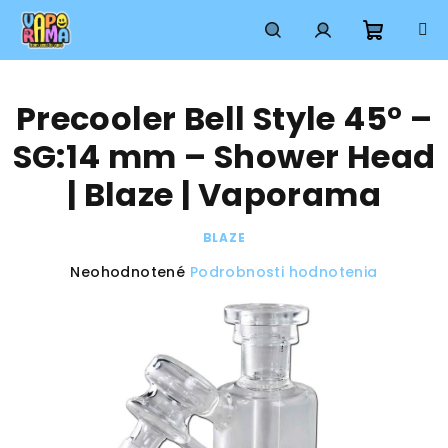
Prejsť
na
obsah
Nákup
Hľadať
Prihlásenie
Precooler Bell Style 45° –
košík
SG:14 mm – Shower Head
| Blaze | Vaporama
BLAZE
Priemerné
Neohodnotené
Podrobnosti hodnotenia
hodnotenie
produktu
je
0,0
z
5
hviezdičiek.