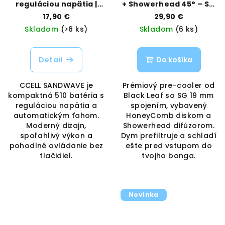
reguláciou napätia |
+ Showerhead 45° – SG
CCELL | Vaporama
19 mm | Black Leaf |
17,90 €
29,90 €
Vaporama
Skladom
(>6 ks)
Skladom
(6 ks)
Detail
Do košíka
CCELL SANDWAVE je
Prémiový pre-cooler od
kompaktná 510 batéria s
Black Leaf so SG 19 mm
reguláciou napätia a
spojením, vybavený
automatickým ťahom.
HoneyComb diskom a
Moderný dizajn,
Showerhead difúzorom.
spoľahlivý výkon a
Dym prefiltruje a schladí
pohodlné ovládanie bez
ešte pred vstupom do
tlačidiel.
tvojho bonga.
Novinka