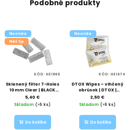
Podobné produkty
Novinka
Novinka
Náš tip
KÓD:
HE1865
KÓD:
HE1674
Sklenený filter 7-Holes
DTOX Wipes – vlhčený
10 mm Clear | BLACK
obrúsok | DTOX |
LEAF | VAPORAMA
Vaporama
5,40 €
2,50 €
Skladom
(>6 ks)
Skladom
(>6 ks)
Do košíka
Do košíka