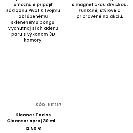
umožňuje pripojiť
s magnetickou drvičkou.
základňu Pivot k tvojmu
Funkčné, štýlové a
obľúbenému
pripravené na akciu.
sklenenému bongu.
Vychutnaj si chladenú
paru s výkonom 3D
komory.
KÓD:
HE1167
Kleaner Toxins
Cleanser sprej 30 ml –
ústna hygiena &
12,50 €
pokožka | Kleaner |