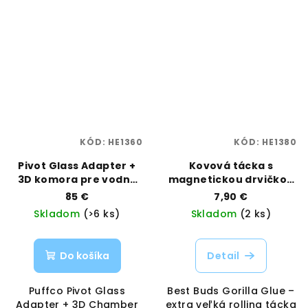
KÓD:
HE1360
KÓD:
HE1380
Pivot Glass Adapter +
Kovová tácka s
3D komora pre vodné
magnetickou drvičkou
bonga | Puffco |
– Gorilla Glue, veľkosť
85 €
7,90 €
Vaporama
Large | Best Buds |
Skladom
(>6 ks)
Skladom
(2 ks)
Vaporama
Do košíka
Detail
Puffco Pivot Glass
Best Buds Gorilla Glue –
Adapter + 3D Chamber
extra veľká rolling tácka