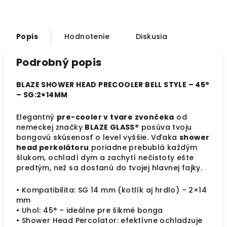
Popis
Hodnotenie
Diskusia
Podrobný popis
BLAZE SHOWER HEAD PRECOOLER BELL STYLE – 45°
– SG:2×14MM
Elegantný
pre-cooler v tvare zvončeka
od
nemeckej značky
BLAZE GLASS®
posúva tvoju
bongovú skúsenosť o level vyššie. Vďaka
shower
head perkolátoru
poriadne prebublá každým
šlukom, ochladí dym a zachytí nečistoty ešte
predtým, než sa dostanú do tvojej hlavnej fajky.
• Kompatibilita: SG 14 mm (kotlík aj hrdlo) – 2×14
mm
• Uhol: 45° – ideálne pre šikmé bonga
• Shower Head Percolator: efektívne ochladzuje