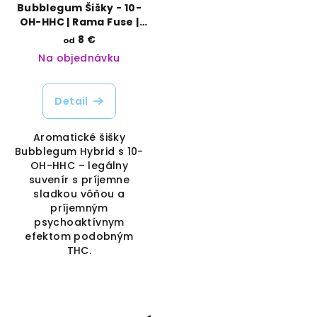
Bubblegum Šišky - 10-
OH-HHC | Rama Fuse |
Vaporama
8 €
od
Na objednávku
Detail
Aromatické šišky
Bubblegum Hybrid s 10-
OH-HHC – legálny
suvenír s príjemne
sladkou vôňou a
príjemným
psychoaktívnym
efektom podobným
THC.