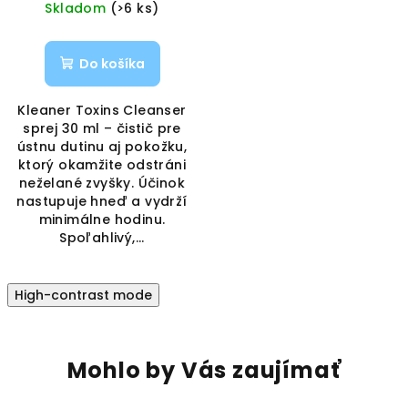
Skladom
(>6 ks)
Vaporama
Do košíka
Kleaner Toxins Cleanser
sprej 30 ml – čistič pre
ústnu dutinu aj pokožku,
ktorý okamžite odstráni
neželané zvyšky. Účinok
nastupuje hneď a vydrží
minimálne hodinu.
Spoľahlivý,...
High-contrast mode
Mohlo by Vás zaujímať