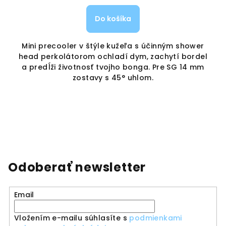
Do košíka
od
Mini precooler v štýle kužeľa s účinným shower
head perkolátorom ochladí dym, zachytí bordel
P
o
a predĺži životnosť tvojho bonga. Pre SG 14 mm
zostavy s 45° uhlom.
Odoberať newsletter
Email
Vložením e-mailu súhlasíte s
podmienkami