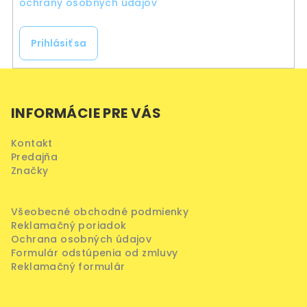
ochrany osobných údajov
Prihlásiť sa
Z
á
INFORMÁCIE PRE VÁS
p
ä
Kontakt
t
Predajňa
i
Značky
e
Všeobecné obchodné podmienky
Reklamačný poriadok
Ochrana osobných údajov
Formulár odstúpenia od zmluvy
Reklamačný formulár