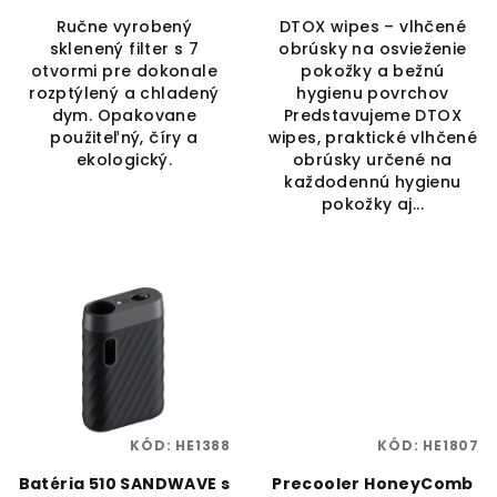
Ručne vyrobený
DTOX wipes – vlhčené
sklenený filter s 7
obrúsky na osvieženie
otvormi pre dokonale
pokožky a bežnú
rozptýlený a chladený
hygienu povrchov
dym. Opakovane
Predstavujeme DTOX
použiteľný, číry a
wipes, praktické vlhčené
ekologický.
obrúsky určené na
každodennú hygienu
pokožky aj...
KÓD:
HE1388
KÓD:
HE1807
Batéria 510 SANDWAVE s
Precooler HoneyComb