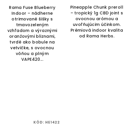
Pineapple Chunk preroll
Rama Fuse Blueberry
– tropický 1g CBD joint s
Indoor – nádherne
ovocnou arómou a
otrimované šišky s
uvoľňujúcim účinkom.
tmavozeleným
Prémiová indoor kvalita
vzhľadom a výraznými
od Rama Herbs.
oranžovými bliznami,
tvrdé ako bobule na
vetvičke, s ovocnou
vôňou a plným
VAPE420...
KÓD:
HE1422