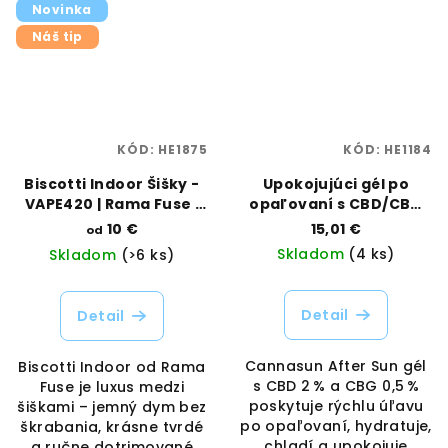
Novinka
Náš tip
KÓD:
HE1875
KÓD:
HE1184
Biscotti Indoor Šišky -
Upokojujúci gél po
VAPE420 | Rama Fuse |
opaľovaní s CBD/CBG
Vaporama
250 ml | Cannasun |
10 €
15,01 €
od
Vaporama
Skladom
(4 ks)
Skladom
(>6 ks)
Detail
Detail
Cannasun After Sun gél
Biscotti Indoor od Rama
s CBD 2 % a CBG 0,5 %
Fuse je luxus medzi
poskytuje rýchlu úľavu
šiškami – jemný dym bez
po opaľovaní, hydratuje,
škrabania, krásne tvrdé
chladí a upokojuje
a ručne dotrimované