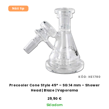
Náš tip
85
KÓD:
HE1780
mm
Precooler Cone Style 45° – SG:14 mm – Shower
Head | Blaze | Vaporama
29,90 €
Skladom