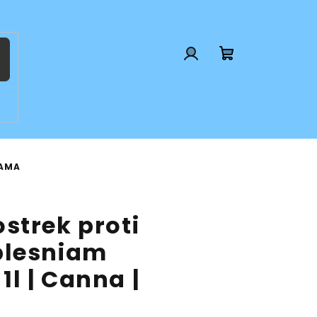
Prihlásenie
Nákupný
košík
RAMA
strek proti
plesniam
l | Canna |