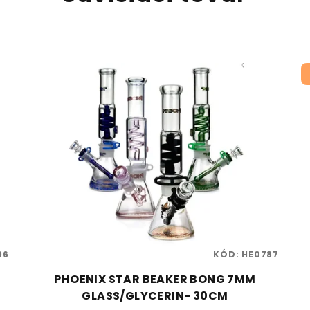
96
KÓD:
HE0787
PHOENIX STAR BEAKER BONG 7MM
GLASS/GLYCERIN- 30CM