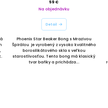
59 €
Na objednávku
Detail
tá
Phoenix Star Beaker Bong s Mrazivou
m
Špirálou je vyrobený z vysoko kvalitného
,
borosilikátového skla s veľkou
k.
starostlivosťou. Tento bong má klasický
tvar baňky a prichádza...