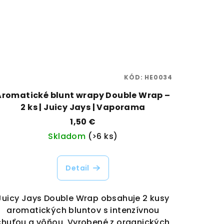
KÓD:
HE0034
Aromatické blunt wrapy Double Wrap –
2 ks | Juicy Jays | Vaporama
1,50 €
Skladom
(>6 ks)
Detail
Juicy Jays Double Wrap obsahuje 2 kusy
aromatických bluntov s intenzívnou
chuťou a vôňou. Vyrobené z organických