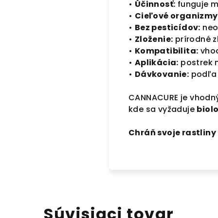
•
Účinnosť:
funguje m
•
Cieľové organizmy
•
Bez pesticídov:
neob
•
Zloženie:
prírodné z
•
Kompatibilita:
vhod
•
Aplikácia:
postrek n
•
Dávkovanie:
podľa 
CANNACURE je vhodn
kde sa vyžaduje
biol
Chráň svoje rastlin
Súvisiaci tovar