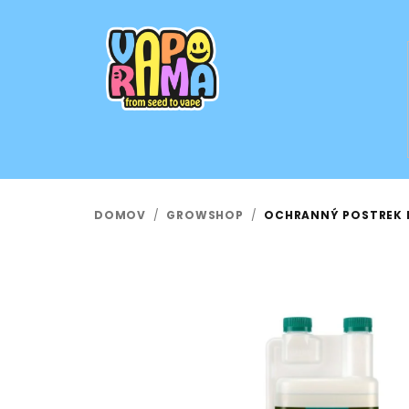
Prejsť
na
obsah
DOMOV
/
GROWSHOP
/
OCHRANNÝ POSTREK P