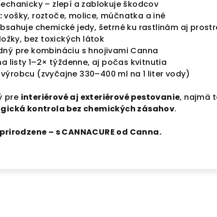
echanicky – zlepí a zablokuje škodcov
:
vošky, roztoče, molice, múčnatka a iné
sahuje chemické jedy, šetrné ku rastlinám aj prostr
ložky, bez toxických látok
ný pre kombináciu s hnojivami Canna
a listy 1–2× týždenne, aj počas kvitnutia
výrobcu (zvyčajne 330–400 ml na 1 liter vody)
ý pre
interiérové aj exteriérové pestovanie
, najmä 
ogická kontrola bez chemických zásahov
.
y prirodzene – s CANNACURE od Canna.