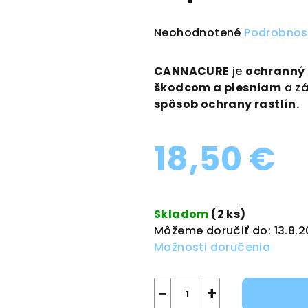
Priemerné
Neohodnotené
Podrobnos
hodnotenie
produktu
CANNACURE
je
ochranný 
je
škodcom a plesniam
a zá
0,0
spôsob ochrany rastlín.
z
5
18,50 €
hviezdičiek.
Jednotková
cena:
Skladom
(2 ks)
Môžeme doručiť do:
13.8.
Možnosti doručenia
−
+