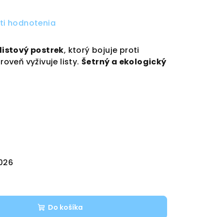
ti hodnotenia
listový postrek
, ktorý bojuje proti
roveň vyživuje listy.
Šetrný a ekologický
2026
Do košíka