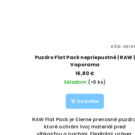
KÓD:
HE14
Puzdro Flat Pack nepriepustné | RAW 
Vaporama
16,80 €
Skladom
(>6 ks)
Do košíka
RAW Flat Pack je čierne prenosné puzdro
ktoré ochráni tvoj materiál pred
vlhkosťou a pachmi. Flexibilný uzáver,