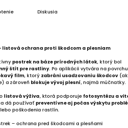
tenie
Diskusia
listová ochrana proti škodcom a plesniam
tívny
postrek na báze prírodných látok
, ktorý bol
ný štít pre rastliny
. Po aplikácii vytvára na povrchu
pkavý film
, ktorý
zabráni usadzovaniu škodcov
(ak
če) a zároveň
blokuje vývoj plesní
, najmä múčnatky.
ko
listová výživa
, ktorá podporuje
fotosyntézu a vit
sa dá používať
preventívne aj počas výskytu prob
alebo poškodenia rastlín.
strek – ochrana pred škodcami a plesňami