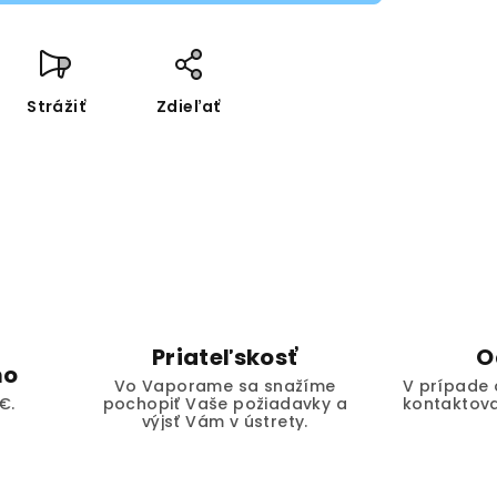
Strážiť
Zdieľať
Priateľskosť
O
mo
Vo Vaporame sa snažíme
V prípade 
€.
pochopiť Vaše požiadavky a
kontaktova
výjsť Vám v ústrety.