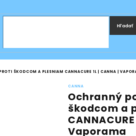
Hľadať
ROTI ŠKODCOM A PLESNIAM CANNACURE 1L | CANNA | VAPO
CANNA
Ochranný po
škodcom a 
CANNACURE 1
Vaporama