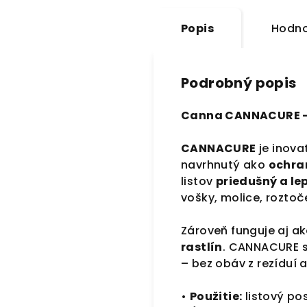
Popis
Hodno
Podrobný popis
Canna CANNACURE – 
CANNACURE
je inova
navrhnutý ako
ochran
listov
priedušný a le
vošky, molice, rozto
Zároveň funguje aj a
rastlín
. CANNACURE 
– bez obáv z rezíduí 
•
Použitie:
listový po