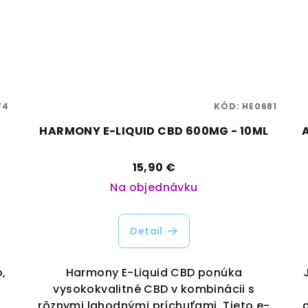
74
KÓD:
HE0681
|
HARMONY E-LIQUID CBD 600MG - 10ML
15,90 €
Na objednávku
Detail
,
Harmony E-Liquid CBD ponúka
vysokokvalitné CBD v kombinácii s
rôznymi lahodnými príchuťami. Tieto e-