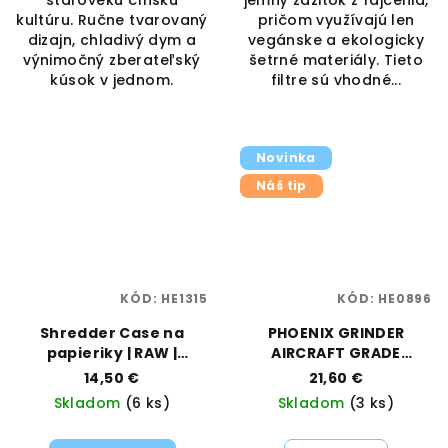
starovekú čínsku
jemný zážitok z fajčenia,
kultúru. Ručne tvarovaný
pričom využívajú len
dizajn, chladivý dym a
vegánske a ekologicky
výnimočný zberateľský
šetrné materiály. Tieto
kúsok v jednom.
filtre sú vhodné...
Novinka
Náš tip
KÓD:
HE1315
KÓD:
HE0896
Shredder Case na
PHOENIX GRINDER
papieriky | RAW |
AIRCRAFT GRADE
Vaporama
ALUMINIUM - 4P/6CM
14,50 €
21,60 €
Skladom
(6 ks)
Skladom
(3 ks)