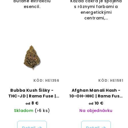
butane extrakciu
Každá čakra je spojená
esencií.
s rôznymi farbami a
energetickými
centrami,...
KÓD:
HE1356
KÓD:
HE1581
Bubba Kush Šišky -
Afghan Manali Hash -
THC-JD | Rama Fuse |
10-OH-HHC | Rama Fuse
Vaporama
| Vaporama
8 €
10 €
od
od
Skladom
(>6 ks)
Na objednávku
Detail
Detail