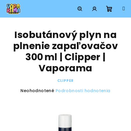
Prejsť
na
obsah
Nákup
Hľadať
Prihlásenie
Isobutánový plyn na
košík
plnenie zapaľovačov
300 ml | Clipper |
Vaporama
CLIPPER
Priemerné
Neohodnotené
Podrobnosti hodnotenia
hodnotenie
produktu
je
0,0
z
5