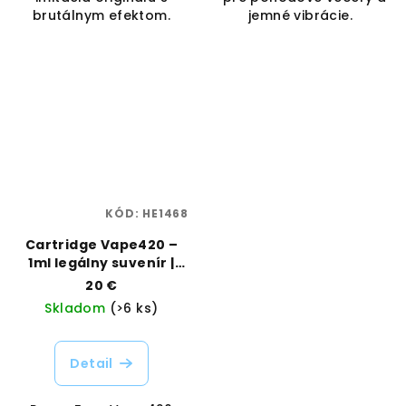
brutálnym efektom.
jemné vibrácie.
KÓD:
HE1468
Cartridge Vape420 –
1ml legálny suvenír |
Rama Fuse | Vaporama
20 €
Skladom
(>6 ks)
Detail