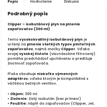
Popis
Hodnotenie
Diskusia
Podrobný popis
Clipper – isobutánový plyn na plnenie
zapaľovačov (300 ml)
Tento
vysokokvalitný isobutánový plyn
je
určený na
plnenie všetkých typov plniteľných
zapaľovačov
, najmä značky
Clipper
. Vďaka
svojej
vysokej čistote
(viacnásobne filtrovaný)
pomáha predchádzať upchávaniu a predlžuje
životnosť zapaľovača.
Fľaša obsahuje
niekoľko výmenných
adaptérov
, vďaka ktorým je kompatibilná s
väčšinou bežných ventilov.
•
Objem:
300 ml
•
Zloženie:
čistý isobután (bez prímesí)
•
Použitie:
náplň do zapaľovačov (Clipper, Jet,