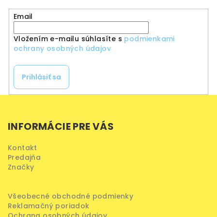
Email
Vložením e-mailu súhlasíte s
podmienkami
ochrany osobných údajov
Prihlásiť sa
Z
á
INFORMÁCIE PRE VÁS
p
ä
Kontakt
t
Predajňa
i
Značky
e
Všeobecné obchodné podmienky
Reklamačný poriadok
Ochrana osobných údajov