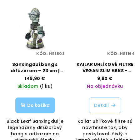
KÓD:
HE1803
KÓD:
HE1164
Sanxingdui bong s
KAILAR UHLÍKOVÉ FILTRE
difúzorom – 23 cm |
VEGAN SLIM 65KS -
Black Leaf | Vaporama
5,9MM
149,90 €
9,90 €
Skladom
(1 ks)
Na objednávku
Do košíka
Detail
Black Leaf Sanxingdui je
Kailar uhlíkové filtre sú
legendárny difúzorový
navrhnuté tak, aby
bong s odkazom na
poskytovali čistý a