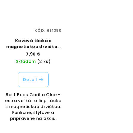
KÓD:
HE1380
Kovová tácka s
magnetickou drvičkou
– Gorilla Glue, veľkosť
7,90 €
Large | Best Buds |
Skladom
(2 ks)
Vaporama
Detail
Best Buds Gorilla Glue –
extra veľká rolling tácka
s magnetickou drvičkou.
Funkčné, štýlové a
pripravené na akciu.