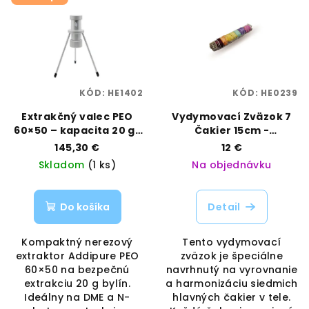
KÓD:
HE1402
KÓD:
HE0239
Extrakčný valec PEO
Vydymovací Zväzok 7
60×50 – kapacita 20 g |
Čakier 15cm -
Bezpečná extrakcia v
Harmonizácia a Očista |
145,30 €
12 €
malom formáte |
7 CHAKRA
Skladom
(1 ks)
Na objednávku
Addipure | Vaporama
Do košíka
Detail
Kompaktný nerezový
Tento vydymovací
extraktor Addipure PEO
zväzok je špeciálne
60×50 na bezpečnú
navrhnutý na vyrovnanie
extrakciu 20 g bylín.
a harmonizáciu siedmich
Ideálny na DME a N-
hlavných čakier v tele.