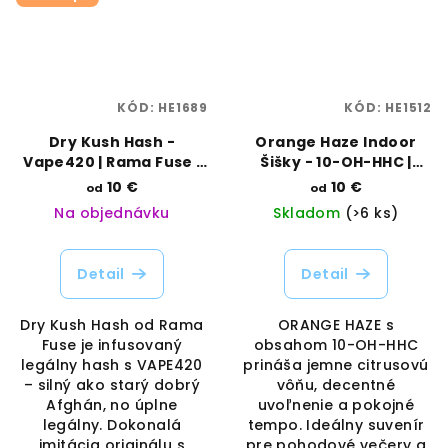
KÓD:
HE1689
KÓD:
HE1512
Dry Kush Hash -
Orange Haze Indoor
Vape420 | Rama Fuse |
Šišky - 10-OH-HHC |
Vaporama
Rama Fuse | Vaporama
10 €
10 €
od
od
Na objednávku
Skladom
(>6 ks)
Detail
Detail
Dry Kush Hash od Rama
ORANGE HAZE s
Fuse je infusovaný
obsahom 10-OH-HHC
legálny hash s VAPE420
prináša jemne citrusovú
– silný ako starý dobrý
vôňu, decentné
Afghán, no úplne
uvoľnenie a pokojné
legálny. Dokonalá
tempo. Ideálny suvenír
imitácia originálu s
pre pohodové večery a