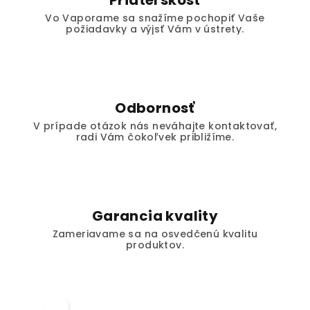
Priateľskosť
Vo Vaporame sa snažíme pochopiť Vaše
požiadavky a výjsť Vám v ústrety.
Odbornosť
V prípade otázok nás neváhajte kontaktovať,
radi Vám čokoľvek približíme.
Garancia kvality
Zameriavame sa na osvedčenú kvalitu
produktov.