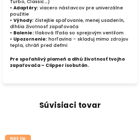
Turbo, Classic...)
•
Adaptéry:
viacero nástavcov pre univerzálne
použitie
•
Výhody:
čistejšie spaľovanie, menej usadenín,
dlhšia životnosť zapaľovača
•
Balenie:
tlaková fľaša so sprejovým ventilom
•
Upozornenie:
horľavina – skladuj mimo zdrojov
tepla, chráň pred deťmi
Pre spoľahlivý plameň a dlhú životnosť tvojho
zapaľovača – Clipper isobután.
Súvisiaci tovar
Náš tip