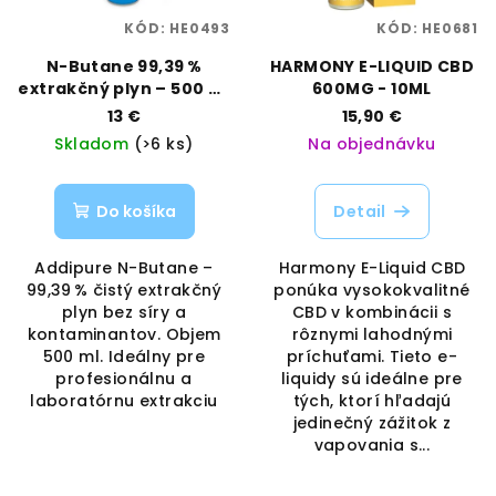
KÓD:
HE0493
KÓD:
HE0681
N-Butane 99,39 %
HARMONY E-LIQUID CBD
extrakčný plyn – 500 ml
600MG - 10ML
| Bez zvyškov a síry |
13 €
15,90 €
Addipure | Vaporama
Skladom
(>6 ks)
Na objednávku
Do košíka
Detail
Addipure N-Butane –
Harmony E-Liquid CBD
99,39 % čistý extrakčný
ponúka vysokokvalitné
plyn bez síry a
CBD v kombinácii s
kontaminantov. Objem
rôznymi lahodnými
500 ml. Ideálny pre
príchuťami. Tieto e-
profesionálnu a
liquidy sú ideálne pre
laboratórnu extrakciu
tých, ktorí hľadajú
jedinečný zážitok z
vapovania s...