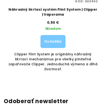
45
KÓD:
HE0942
Náhradný škrtací systém Flint System | Clipper
| Vaporama
0,50 €
Skladom
Do košíka
e
Clipper Flint System je originálny náhradný
škrtací mechanizmus pre všetky plniteľné
zapaľovače Clipper. Jednoduchá výmena a dlhá
životnosť.
Odoberať newsletter