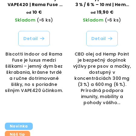
VAPE420 | Rama Fuse |
3 % / 6 % – 10 ml | Hemp
Vaporama
Point | Vaporama
10 €
19,90 €
od
od
Skladom
(>6 ks)
Skladom
(>6 ks)
Detail
Detail
Biscotti Indoor od Rama
CBD olej od Hemp Point
Fuse je luxus medzi
je bezpečný doplnok
šiškami – jemný dym bez
výživy pre psov a mačky,
škrabania, krásne tvrdé
dostupný v
a ručne dotrimované
koncentráciách 300 mg
šišky, no s poriadne
(3 %) a 600 mg (6 %).
silným VAPE420 účinkom.
Prírodná podpora
imunity, mobility a
pohody vášho...
Novinka
Náš tip