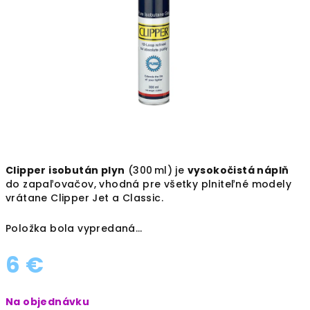
hviezdičiek.
Clipper isobután plyn
(300 ml) je
vysokočistá náplň
do zapaľovačov, vhodná pre všetky plniteľné modely
vrátane Clipper Jet a Classic.
Položka bola vypredaná…
6 €
Jednotková
Na objednávku
cena: