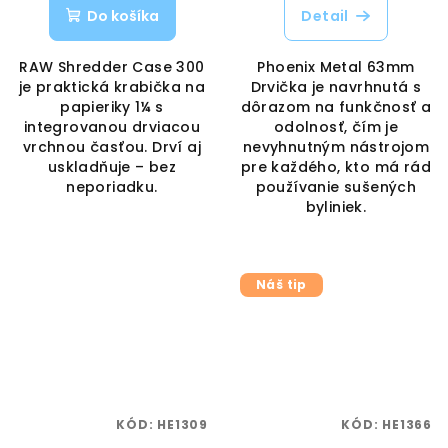
Do košíka
Detail
RAW Shredder Case 300
Phoenix Metal 63mm
je praktická krabička na
Drvička je navrhnutá s
papieriky 1¼ s
dôrazom na funkčnosť a
integrovanou drviacou
odolnosť, čím je
vrchnou časťou. Drví aj
nevyhnutným nástrojom
uskladňuje – bez
pre každého, kto má rád
neporiadku.
používanie sušených
byliniek.
Náš tip
KÓD:
HE1309
KÓD:
HE1366