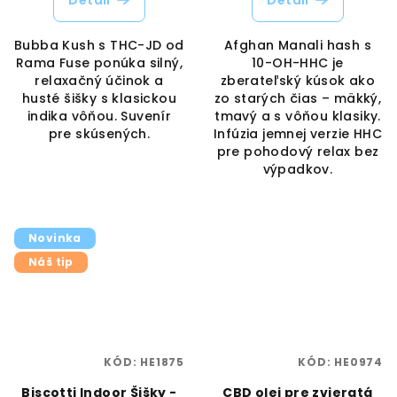
Bubba Kush s THC-JD od
Afghan Manali hash s
Rama Fuse ponúka silný,
10-OH-HHC je
relaxačný účinok a
zberateľský kúsok ako
husté šišky s klasickou
zo starých čias – mäkký,
indika vôňou. Suvenír
tmavý a s vôňou klasiky.
pre skúsených.
Infúzia jemnej verzie HHC
pre pohodový relax bez
výpadkov.
Novinka
Náš tip
KÓD:
HE1875
KÓD:
HE0974
Biscotti Indoor Šišky -
CBD olej pre zvieratá