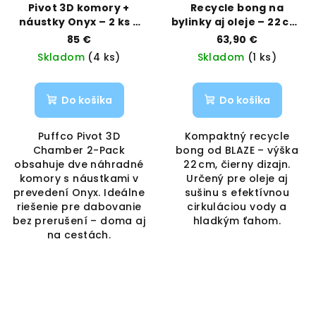
Pivot 3D komory +
Recycle bong na
náustky Onyx – 2 ks v
bylinky aj oleje – 22 cm,
púzdre | Puffco |
čierny | BLAZE |
85 €
63,90 €
Vaporama
Vaporama
Skladom
(4 ks)
Skladom
(1 ks)
Do košíka
Do košíka
Puffco Pivot 3D
Kompaktný recycle
Chamber 2-Pack
bong od BLAZE – výška
obsahuje dve náhradné
22 cm, čierny dizajn.
komory s náustkami v
Určený pre oleje aj
prevedení Onyx. Ideálne
sušinu s efektívnou
riešenie pre dabovanie
cirkuláciou vody a
bez prerušení – doma aj
hladkým ťahom.
na cestách.