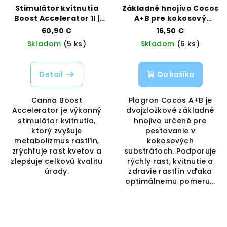
Stimulátor kvitnutia
Základné hnojivo Cocos
Boost Accelerator 1l |
A+B pre kokosový
Canna | Vaporama
substrát 1 L | Plagron |
60,90 €
16,50 €
Vaporama
Skladom
(5 ks)
Skladom
(6 ks)
Detail
Do košíka
Canna Boost
Plagron Cocos A+B je
Accelerator je výkonný
dvojzložkové základné
stimulátor kvitnutia,
hnojivo určené pre
ktorý zvyšuje
pestovanie v
metabolizmus rastlín,
kokosových
zrýchľuje rast kvetov a
substrátoch. Podporuje
zlepšuje celkovú kvalitu
rýchly rast, kvitnutie a
úrody.
zdravie rastlín vďaka
optimálnemu pomeru...