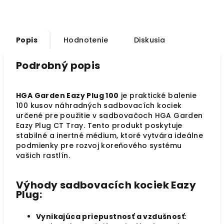
Popis
Hodnotenie
Diskusia
Podrobný popis
HGA Garden Eazy Plug 100
je praktické balenie
100 kusov náhradných sadbovacích kociek
určené pre použitie v sadbovačoch HGA Garden
Eazy Plug CT Tray. Tento produkt poskytuje
stabilné a inertné médium, ktoré vytvára ideálne
podmienky pre rozvoj koreňového systému
vašich rastlín.
Výhody sadbovacích kociek Eazy
Plug:
Vynikajúca priepustnosť a vzdušnosť
: