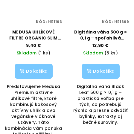
KÓD:
HE1163
KÓD:
HE1369
MEDUSA UHLÍKOVÉ
Digitálna váha 500 g ×
FILTRE ORGANIC SLIM
0,1 g – spoľahlivá
50KS - 6MM
klasika | Black Leaf |
9,40 €
13,90 €
Vaporama
Skladom
(1 ks)
Skladom
(5 ks)
Do košíka
Do košíka
Predstavujeme Medusa
Digitálna váha Black
Premium aktívne
Leaf 500 g × 0,1 g –
uhlíkové filtre, ktoré
praktická voľba pre
kombinujú kokosový
tých, čo potrebujú
aktívny uhlík a dva
rýchlo a presne odvážiť
vegánske vláknové
bylinky, extrakty aj
uzávery. Táto
bežné suroviny.
kombinácia vám ponúka