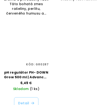
Táto bohatá zmes
rašeliny, perlitu,
červeného humusu a...
KÓD:
GR0287
pH regulátor PH- DOWN
Grow 500 ml | Advanced
Hydroponics |
6,49 €
Vaporama
Skladom
(1 ks)
Detail