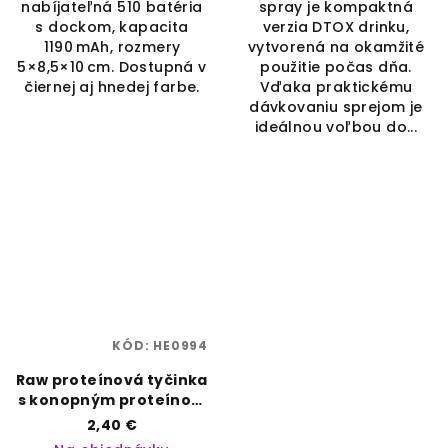
nabíjateľná 510 batéria
spray je kompaktná
s dockom, kapacita
verzia DTOX drinku,
1190 mAh, rozmery
vytvorená na okamžité
5×8,5×10 cm. Dostupná v
použitie počas dňa.
čiernej aj hnedej farbe.
Vďaka praktickému
dávkovaniu sprejom je
ideálnou voľbou do...
KÓD:
HE0994
Raw proteínová tyčinka
s konopným proteínom
| Euphoria | Vaporama
2,40 €