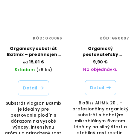
KÓD:
GR0066
KÓD:
GR0007
Organický substrát
Organický
Batmix – predhnojený
pestovateľský
mix s netopierím
substrát All·Mix – 20 L |
15,01 €
9,90 €
od
guánom | Plagron |
Pripravený na silný
Na objednávku
Skladom
(>6 ks)
Vaporama
štart | BioBizz |
Vaporama
Detail
Detail
BioBizz All·Mix 20 L –
Substrát Plagron Batmix
profesionálny organický
je ideálny pre
substrát s bohatým
pestovanie plodín s
mikrobiálnym životom.
dôrazom na vysoké
Ideálny na silný štart a
výnosy, intenzívnu
stabilný rast rastlín.
arómu a prirodzený rast.