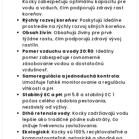
Kocky zabezpečujú optimálnu kapacitu pre
vodu a vzduch, čím podporujú zdravý rast
koreňov.
Rýchly rozvoj koreňov
: Poskytujú ideálne
prostredie na rýchly rozvoj silných koreňov.
Obsah živín
: Obsahujú živiny pre prvé
týždne rastu, čím podporujú zdravý vývoj
rastlín.
Pomer vzduchu a vody 20:80
: Ideálny
pomer zabezpečuje rovnomerné
zásobovanie vodou a dostatočnú
vzdušnosť.
Samoregulácia a jednoduchá kontrola
:
Umožňuje ľahké monitorovanie a reguláciu
vlhkosti a pH.
Stabilný EC a pH
: pH 5.8 a stabilný EC 1
počas celého obdobia pestovania,
nezávislý od výživy.
Dlhá retencia vody
: Kocky zadržiavajú vodu
lepšie ako tradičné pôdne substráty, čo
znižuje frekvenciu zavlažovania.
Ekologické
: Kocky sú 100% recyklovateľné a
kompostovateľné; netoxické a vhodné na