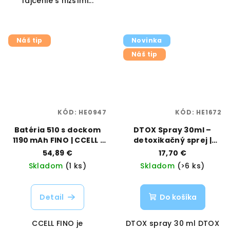
fajčenie s nižšími...
Náš tip
Novinka
Náš tip
KÓD:
HE0947
KÓD:
HE1672
Batéria 510 s dockom
DTOX Spray 30ml –
1190 mAh FINO | CCELL |
detoxikačný sprej |
Vaporama
DTOX | Vaporama
54,89 €
17,70 €
Skladom
(1 ks)
Skladom
(>6 ks)
Detail
Do košíka
CCELL FINO je
DTOX spray 30 ml DTOX