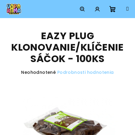
Prejsť
na
obsah
Nákup
Hľadať
Prihlásenie
EAZY PLUG
košík
KLONOVANIE/KLÍČENIE
SÁČOK - 100KS
Priemerné
Neohodnotené
Podrobnosti hodnotenia
hodnotenie
produktu
je
0,0
z
5
hviezdičiek.