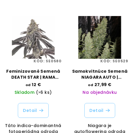
KÓD:
SE0580
KÓD:
SE0529
Feminizované Semená
Samokvitnúce Semená
DEATH STAR | RAMA
NIAGARA AUTO |
SEEDS
DOCTORS CHOICE
12 €
27,99 €
od
od
Skladom
(>6 ks)
Na objednávku
Detail
Detail
Táto indica-dominantná
Niagara je
fotoperiódna odroda
autoflowering odroda