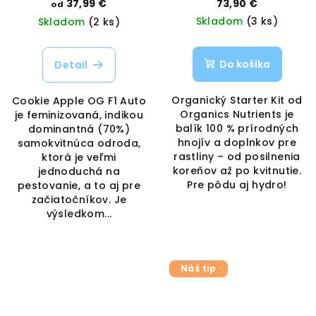
37,99 €
73,90 €
od
Organics Nutrients
Skladom
(3 ks)
Skladom
(2 ks)
Do košíka
Detail
Organický Starter Kit od
Cookie Apple OG F1 Auto
Organics Nutrients je
je feminizovaná, indikou
balík 100 % prírodných
dominantná (70%)
hnojív a doplnkov pre
samokvitnúca odroda,
rastliny – od posilnenia
ktorá je veľmi
koreňov až po kvitnutie.
jednoduchá na
Pre pôdu aj hydro!
pestovanie, a to aj pre
začiatočníkov. Je
výsledkom...
Náš tip