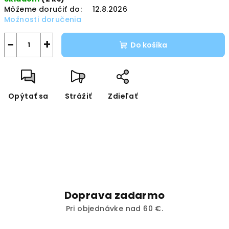
cena:
Môžeme doručiť do:
12.8.2026
Možnosti doručenia
−
+
Do košíka
Opýtať sa
Strážiť
Zdieľať
Doprava zadarmo
Pri objednávke nad 60 €.