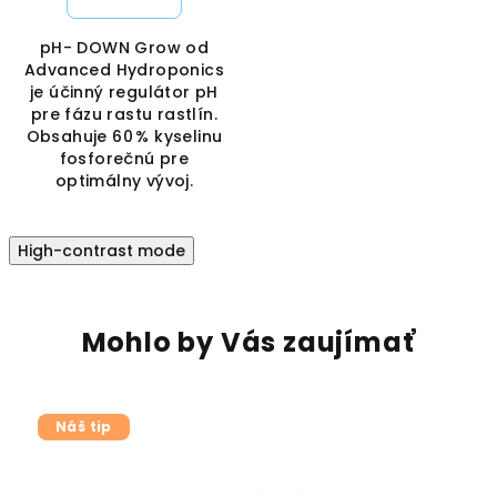
pH- DOWN Grow od
Advanced Hydroponics
je účinný regulátor pH
pre fázu rastu rastlín.
Obsahuje 60 % kyselinu
fosforečnú pre
optimálny vývoj.
High-contrast mode
Mohlo by Vás zaujímať
Náš tip