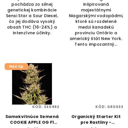
pochádza zo silnej
inšpirovaná
genetickej kombinácie
majestátnymi
Sensi Star a Sour Diesel,
Niagarskými vodopádmi,
čo jej dodáva vysoký
ktoré sú rozdelené
obsah THC (16-24%) a
medzi kanadskú
intenzívne účinky.
provinciu Ontário a
americký štát New York.
Tento impozantný...
Náš tip
KÓD:
SE0492
KÓD:
GR0033
Samokvitnúce Semená
Organický Starter Kit
COOKIE APPLE OG F1
pre Rastliny -
AUTO | SEEDSMAN SEEDS
Kompletná Bio Výživa |