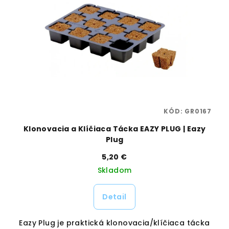
76
KÓD:
GR0167
Klonovacia a Klíčiaca Tácka EAZY PLUG | Eazy
Plug
5,20 €
Skladom
Detail
Eazy Plug je praktická klonovacia/klíčiaca tácka