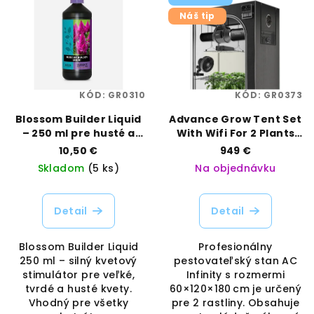
Náš tip
KÓD:
GR0310
KÓD:
GR0373
Blossom Builder Liquid
Advance Grow Tent Set
– 250 ml pre husté a
With Wifi For 2 Plants
ťažké kvety | Atami
60x120x180cm | AC
10,50 €
949 €
B’cuzz | Vaporama
INFINITY | VAPORAMA
Skladom
(5 ks)
Na objednávku
Detail
Detail
Blossom Builder Liquid
Profesionálny
250 ml – silný kvetový
pestovateľský stan AC
stimulátor pre veľké,
Infinity s rozmermi
tvrdé a husté kvety.
60×120×180 cm je určený
Vhodný pre všetky
pre 2 rastliny. Obsahuje