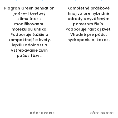
Plagron Green Sensation
Kompletné práškové
je 4-v-1 kvetový
hnojivo pre hybridné
stimulátor s
odrody s vyváženým
modifikovanou
pomerom živín.
molekulou uhlíka.
Podporuje rast aj kvet.
Podporuje ťažšie a
Vhodné pre pôdu,
kompaktnejšie kvety,
hydroponiu aj kokos.
lepšiu odolnosť a
vstrebávanie živín
počas fázy...
KÓD:
GR0198
KÓD:
GR0101