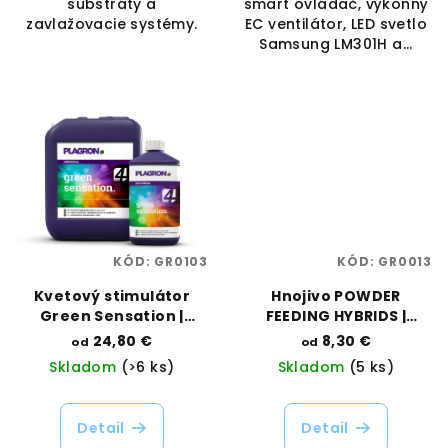
substráty a
smart ovládač, výkonný
zavlažovacie systémy.
EC ventilátor, LED svetlo
Samsung LM301H a...
KÓD:
GR0103
KÓD:
GR0013
Kvetový stimulátor
Hnojivo POWDER
Green Sensation |
FEEDING HYBRIDS |
Plagron | Vaporama
Green House Feeding |
24,80 €
8,30 €
od
od
Vaporama
Skladom
(>6 ks)
Skladom
(5 ks)
Detail
Detail