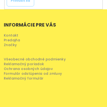
Prihlásiť sa
Z
á
INFORMÁCIE PRE VÁS
p
ä
Kontakt
t
Predajňa
i
Značky
e
Všeobecné obchodné podmienky
Reklamačný poriadok
Ochrana osobných údajov
Formulár odstúpenia od zmluvy
Reklamačný formulár