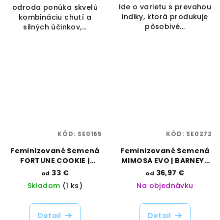
Ide o varietu s prevahou
odroda ponúka skvelú
indiky, ktorá produkuje
kombináciu chutí a
pôsobivé...
silných účinkov,...
KÓD:
SE0165
KÓD:
SE0272
Feminizované Semená
Feminizované Semená
FORTUNE COOKIE |
MIMOSA EVO | BARNEYS
HUMBOLDT SEED
FARM
33 €
36,97 €
od
od
COMPANY
Skladom
(1 ks)
Na objednávku
Detail
Detail