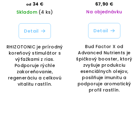
Vaporama
Advanced Nutrients |
34 €
67,90 €
od
Vaporama
Na objednávku
Skladom
(4 ks)
Detail
Detail
Bud Factor X od
RHIZOTONIC je prírodný
Advanced Nutrients je
koreňový stimulátor s
špičkový booster, ktorý
výťažkami z rias.
zvyšuje produkciu
Podporuje rýchle
esenciálnych olejov,
zakoreňovanie,
posilňuje imunitu a
regeneráciu a celkovú
podporuje aromatický
vitalitu rastlín.
profil rastlín.