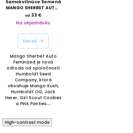
Samokvitnúce Semená
MANGO SHERBET AUTO |
HUMBOLDT SEED
33 €
od
COMPANY
Na objednávku
Detail
Mango Sherbet Auto
Feminized je nová
odroda od spoločnosti
Humboldt Seed
Company, ktorá
obsahuje Mango Kush,
Humboldt OG, Jack
Herer, Girl Scout Cookies
a Pink Panties....
High-contrast mode