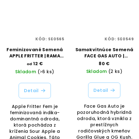
KÓD:
SE0565
KÓD:
SE0549
Feminizované Semená
Samokvitnúce Semená
APPLE FRITTER | RAMA
FACE GAS AUTO |
SEEDS
TRILOGENE SEEDS
12 €
80 €
od
Skladom
(2 ks)
Skladom
(>6 ks)
Detail
Detail
Face Gas Auto je
Apple Fritter Fem je
pozoruhodná hybridná
feminizovaná indika-
odroda, ktorá vznikla z
dominantná odroda,
prestížnych
ktorá pochádza z
rodičovských kmeňov
kríženia Sour Apple a
Gorilla Glue a OG Kush.
Animal Cookies. Táto