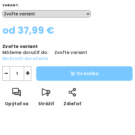
VARIANT:
od
37,99 €
Jednotková
Zvoľte variant
cena:
Môžeme doručiť do:
Zvoľte variant
Možnosti doručenia
−
+
Do košíka
Opýtať sa
Strážiť
Zdieľať