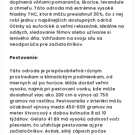
doplnená vôňami pomaranča, škorice, levandule
a chmeľu. Táto odroda má extrémne vysoké
hladiny THC, ktoré môžu presiahnuť 30%, čo z nej
robí jednu z najsilnejších dostupných odrôd.
Účinky sú euforické a veľmi relaxačné, ideálne na
oddych, sledovanie filmov alebo užívanie si
lenivého dňa. Vzhľadom na svoju silu sa
neodporúča pre začiatočníkov.
Pestovanie:
Táto odroda je prispôsobiteľná rôznym
prostrediam a klimatickým podmienkam, od
miernych až po horúce. Môže dorásť veľmi
vysoko, najmä pri pestovaní vonku, kde môže
dosiahnuť viac ako 200 cm a výnos až 750
gramov na rastlinu. Pestovatelia v interiéri môžu
očakávať výnosy medzi 450-600 gramov na
meter štvorcový s dobou kvitnutia 8 až 10
týždňov. Gelato 41 BX má vysokú odolnosť voči
plesniam, čo uľahčuje pestovanie aj pre
začiatočníkov. Avšak, silný zápach počas