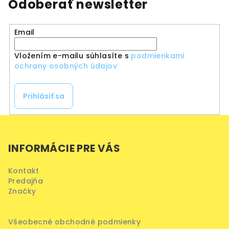
Odoberať newsletter
Email
Vložením e-mailu súhlasíte s
podmienkami
ochrany osobných údajov
Prihlásiť sa
Z
á
INFORMÁCIE PRE VÁS
p
ä
Kontakt
t
Predajňa
i
Značky
e
Všeobecné obchodné podmienky