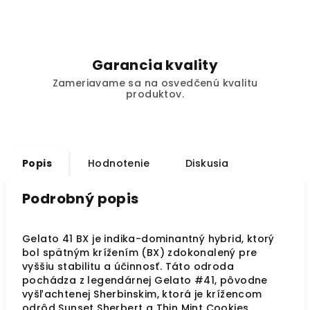
Garancia kvality
Zameriavame sa na osvedčenú kvalitu
produktov.
Popis
Hodnotenie
Diskusia
Podrobný popis
Gelato 41 BX je indika-dominantný hybrid, ktorý
bol spätným krížením (BX) zdokonalený pre
vyššiu stabilitu a účinnosť. Táto odroda
pochádza z legendárnej Gelato #41, pôvodne
vyšľachtenej Sherbinskim, ktorá je krížencom
odrôd Sunset Sherbert a Thin Mint Cookies.