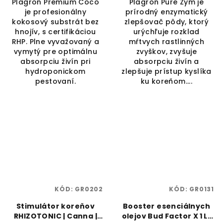
Plagron Premium Coco
Plagron Pure Zym je
je profesionálny
prírodný enzymatický
kokosový substrát bez
zlepšovač pôdy, ktorý
hnojív, s certifikáciou
urýchľuje rozklad
RHP. Plne vyvažovaný a
mŕtvych rastlinných
vymytý pre optimálnu
zvyškov, zvyšuje
absorpciu živín pri
absorpciu živín a
hydroponickom
zlepšuje prístup kyslíka
pestovaní.
ku koreňom....
KÓD:
GR0202
KÓD:
GR0131
Stimulátor koreňov
Booster esenciálnych
RHIZOTONIC | Canna |
olejov Bud Factor X 1 L |