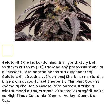
Gelato 41 BX je indika-dominantný hybrid, ktorý bol
spätným krížením (BX) zdokonalený pre vyššiu stabilitu
a účinnosť. Táto odroda pochádza z legendárnej
Gelato #41, pôvodne vyšľachtenej Sherbinskim, ktorá je
krížencom odrôd Sunset Sherbert a Thin Mint Cookies.
Známa aj ako Bacio Gelato, táto odroda si získala
miesto medzi elitou, vrátane víťazstva v kategórii Indika
na High Times California (Central Valley) Cannabis
Cup.