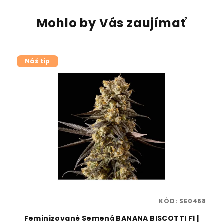
Mohlo by Vás zaujímať
Náš tip
86
KÓD:
SE0468
Feminizované Semená BANANA BISCOTTI F1 |