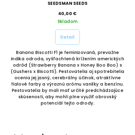
SEEDSMAN SEEDS
40,00 €
Skladom
Detail
Banana Biscotti F1 je feminizovaná, prevažne
indika odroda, vyšľachtená krížením amerických
odrôd (Strawberry Banana x Honey Boo Boo) s
k
s
(Gushers x Biscotti). Pestovatelia aj spotrebitelia
ocenia jej jasný, cerebrálny účinok, atraktívne
p
fialové farby a výraznú arómu vanilky a benzínu.
Pestovatelia by mali mať určité predchádzajúce
skúsenosti, aby mohli plne využiť obrovský
potenciál tejto odrody.