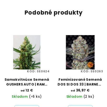
Podobné produkty
KÓD:
SE0624
KÓD:
SE0263
Samokvitnúce Semená
Feminizované Semená
GUSHERS AUTO | RAMA
DOS SI DOS 33 | BARNEYS
SEEDS
FARM
12 €
36,97 €
od
od
Skladom
(>6 ks)
Skladom
(2 ks)