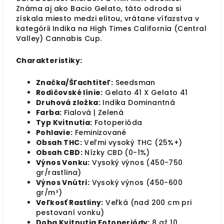
Známa aj ako Bacio Gelato, táto odroda si
získala miesto medzi elitou, vrátane víťazstva v
kategórii Indika na High Times California (Central
Valley) Cannabis Cup.
Charakteristiky:
Značka/Šľachtiteľ:
Seedsman
Rodičovské línie:
Gelato 41 X Gelato 41
Druhová zložka:
Indika Dominantná
Farba:
Fialová | Zelená
Typ Kvitnutia:
Fotoperióda
Pohlavie:
Feminizované
Obsah THC:
Veľmi vysoký THC (25%+)
Obsah CBD:
Nízky CBD (0-1%)
Výnos Vonku:
Vysoký výnos (450-750
gr/rastlina)
Výnos Vnútri:
Vysoký výnos (450-600
gr/m²)
Veľkosť Rastliny:
Veľká (nad 200 cm pri
pestovaní vonku)
Doba Kvitnutia Fotoperiódy:
8 až 10