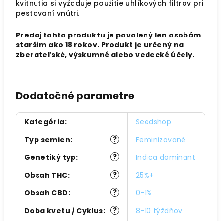
kvitnutia si vyžaduje použitie uhlíkových filtrov pri
pestovaní vnútri.
Predaj tohto produktu je povolený len osobám
starším ako 18 rokov. Produkt je určený na
zberateľské, výskumné alebo vedecké účely.
Dodatočné parametre
Kategória
:
Seedshop
?
Typ semien
:
Feminizované
?
Genetiký typ
:
Indica dominant
?
Obsah THC
:
25%+
?
Obsah CBD
:
0-1%
?
Doba kvetu / Cyklus
:
8-10 týždňov