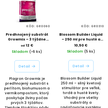
KÓD:
GR0060
KÓD:
GR0310
Predhnojený substrát
Blossom Builder Liquid
Growmix – 3 týždne
– 250 ml pre husté a
živín | Plagron |
ťažké kvety | Atami
12 €
10,50 €
od
Vaporama
B’cuzz | Vaporama
Skladom
(5 ks)
Skladom
(>6 ks)
Detail
Detail
Blossom Builder Liquid
Plagron Growmix je
250 ml – silný kvetový
predhnojený substrát s
stimulátor pre veľké,
perlítom, biohumusom a
tvrdé a husté kvety.
vermikompostom, ktorý
Vhodný pre všetky
poskytuje živiny počas
substráty a
prvých 3 týždňov.
zavlažovacie systémy.
Zlepšuje štruktúru pôdy,