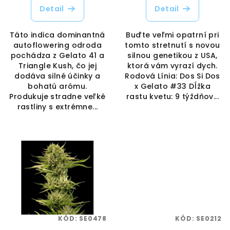
Detail
Detail
Táto indica dominantná
Buďte veľmi opatrní pri
autoflowering odroda
tomto stretnutí s novou
pochádza z Gelato 41 a
silnou genetikou z USA,
Triangle Kush, čo jej
ktorá vám vyrazí dych.
dodáva silné účinky a
Rodová Línia: Dos Si Dos
bohatú arómu.
x Gelato #33 Dĺžka
Produkuje stradne veľké
rastu kvetu: 9 týždňov...
rastliny s extrémne...
KÓD:
SE0478
KÓD:
SE0212