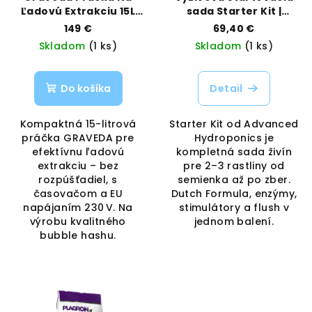
Ľadovú Extrakciu 15L
sada Starter Kit |
230V | GRAVEDA |
Advanced Hydroponics
149 €
69,40 €
VAPORAMA
| Vaporama
Skladom
(1 ks)
Skladom
(1 ks)
Do košíka
Detail
Kompaktná 15-litrová
Starter Kit od Advanced
práčka GRAVEDA pre
Hydroponics je
efektívnu ľadovú
kompletná sada živín
extrakciu – bez
pre 2–3 rastliny od
rozpúšťadiel, s
semienka až po zber.
časovačom a EU
Dutch Formula, enzýmy,
napájaním 230 V. Na
stimulátory a flush v
výrobu kvalitného
jednom balení.
bubble hashu.