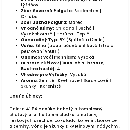
týždňov
Zber Severná Polguľa:
September |
Október
Zber Južná Polguľa:
Marec
Vhodné Klímy:
Chladná | Suchá |
Vysokohorská | Horúca | Teplá
Generačný Typ:
BX (Spätné kríženie)
Vôňa:
Silná (odporúčané uhlíkové filtre pri
pestovaní vnútri)
Odolnosť voči Plesniam:
Vysoká
Hustota Púčikov (1=voľné a listnaté,
5=ultra husté):
4
Vhodné pre Výťažky:
Vysoká
Aroma:
Zemité | Kvetinové | Borovicové |
Skunky | Korenisté
Chuť a Účinky:
Gelato 41 BX ponúka bohatý a komplexný
chuťový profil s tónmi sladkej smotany,
lieskových orechov, čokolády, korenín, borovice
a zeminy. Vôňa je Skunky s kvetinovými nádychmi,