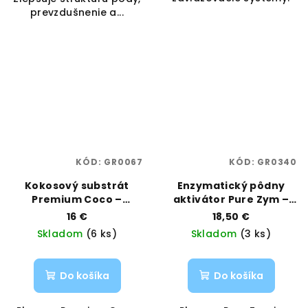
prevzdušnenie a...
KÓD:
GR0067
KÓD:
GR0340
Kokosový substrát
Enzymatický pôdny
Premium Coco –
aktivátor Pure Zym –
hydroponický základ |
0,5 L | Plagron |
16 €
18,50 €
Plagron | Vaporama
Vaporama
Skladom
(6 ks)
Skladom
(3 ks)
Do košíka
Do košíka