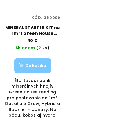
KÓD:
GR0009
MINERAL STARTER KIT na
1 m² | Green House
Feeding | Vaporama
40 €
Skladom
(2 ks)
Do košíka
Štartovací balík
minerálnych hnojív
Green House Feeding
pre pestovanie na 1 m².
Obsahuje Grow, Hybrid a
Booster + bonusy. Na
pôdu, kokos aj hydro.