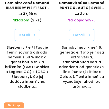
Feminizované Semená
Samokvitnúce Semená
BLUEBERRY PIE F1 FAST |
RUNTZ XL AUTO | SWEET
SEEDSMAN SEEDS
SEEDS
37,99 €
32 €
od
od
Skladom
(2 ks)
Na objednávku
Detail
Detail
Blueberry Pie F1 Fast je
Samokvitnúci kmeň 6.
feminizovaná odroda
generácie. Toto je naša
semien s 60 % indica
extra veľká,
genetikou. Vznikla
samokvitnúca verzia
krížením (GMO Cookies
odvodená od genetickej
x Legend OG) s (GSC x
línie Runtz (Zkittlez x
Blueberry), čo jej
Gelato). Tento kmeň sa
dodáva intenzívne,
vyznačuje lahodnou
sladké a...
arómou,...
Náš tip