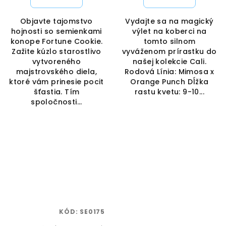
Objavte tajomstvo
Vydajte sa na magický
hojnosti so semienkami
výlet na koberci na
konope Fortune Cookie.
tomto silnom
Zažite kúzlo starostlivo
vyváženom prírastku do
vytvoreného
našej kolekcie Cali.
majstrovského diela,
Rodová Línia: Mimosa x
ktoré vám prinesie pocit
Orange Punch Dĺžka
šťastia. Tím
rastu kvetu: 9-10...
spoločnosti...
KÓD:
SE0175