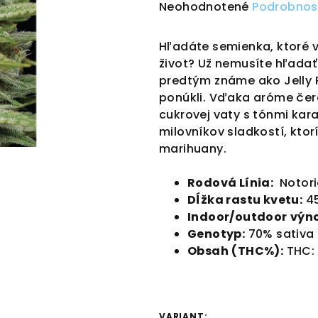
Priemerné
Neohodnotené
Podrobnos
hodnotenie
produktu
Hľadáte semienka, ktoré 
je
život? Už nemusíte hľadať 
0,0
predtým známe ako Jelly R
z
ponúkli. Vďaka aróme če
5
cukrovej vaty s tónmi kar
hviezdičiek.
milovníkov sladkostí, kto
marihuany.
Rodová Línia:
Notori
Dĺžka rastu kvetu:
45
Indoor/outdoor
výno
Genotyp:
70
% sativa
Obsah
(THC%):
THC:
VARIANT: