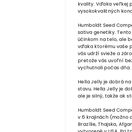
kvality. Vďaka veľkej 
vysokokvalitných kon
Humboldt Seed Compan
sativa genetiky. Ten
účinkom na telo, ale be
vďaka ktorému vaše p
vás udrží svieže a zár
pretože vás uvoľní bez 
vychutnali počas dňa.
Hella Jelly je dobrá n
stavu. Hella Jelly je 
ale je silný, takže ak 
Humboldt Seed Company
v 6 krajinách (možno a
Brazílie, Thajska, Afg
vytvorené v USA. Pri 