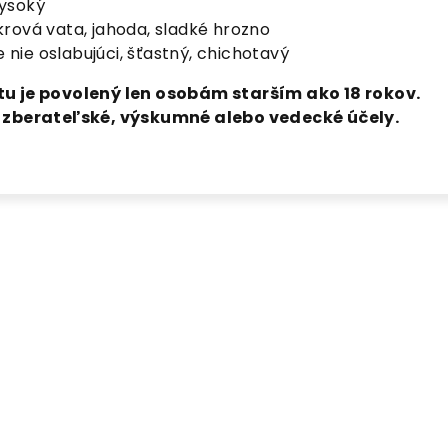
ysoký
rová vata, jahoda, sladké hrozno
le nie oslabujúci, šťastný, chichotavý
u je povolený len osobám starším ako 18 rokov.
a zberateľské, výskumné alebo vedecké účely.