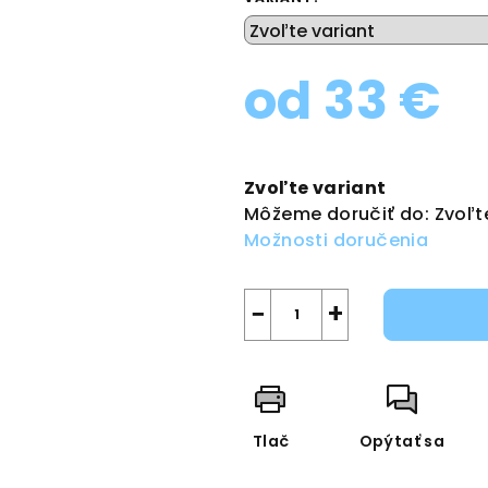
od
33 €
Jednotková
cena:
Zvoľte variant
Môžeme doručiť do:
Zvoľt
Možnosti doručenia
−
+
Tlač
Opýtať sa