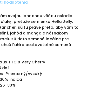
ti hodnotenia
vám svojou lahodnou vôňou osladia
ďalej, pretože semienka Hella Jelly,
ancher, sú tu práve preto, aby vám to
rešní, jahôd a manga a náznakom
amelu sú tieto semená ideálne pre
rí chcú ľahko pestovateľné semená
ous THC X Very Cherry
 dní .
s:
Priemerný/vysoký
 30% indica
 26-30%