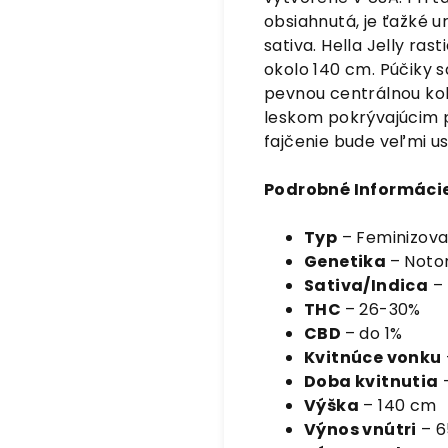
obsiahnutá, je ťažké u
sativa. Hella Jelly ra
okolo 140 cm. Púčiky sa
pevnou centrálnou kol
leskom pokrývajúcim p
fajčenie bude veľmi u
Podrobné Informácie
Typ
– Feminizov
Genetika
– Noto
Sativa/Indica
– 
THC
– 26-30%
CBD
– do 1%
Kvitnúce vonku
Doba kvitnutia
Výška
– 140 cm
Výnos vnútri
– 6