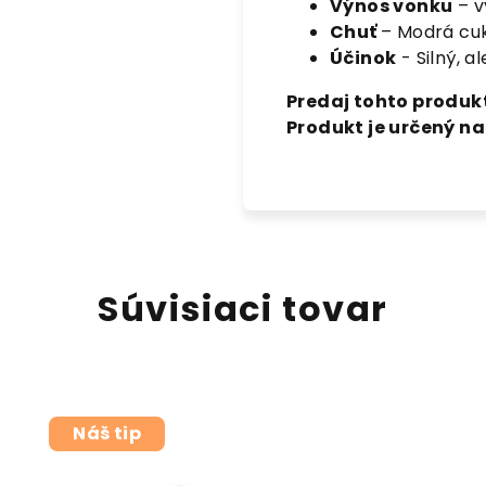
Výnos vonku
– v
Chuť
– Modrá cuk
Účinok
- Silný, a
Predaj tohto produkt
Produkt je určený n
Súvisiaci tovar
Náš tip