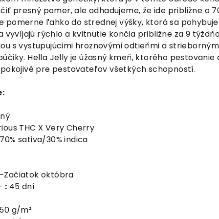
rčiť presný pomer, ale odhadujeme, že ide približne o 7
stie pomerne ľahko do strednej výšky, ktorá sa pohybuje
 vyvíjajú rýchlo a kvitnutie končia približne za 9 týždň
ou s vystupujúcimi hroznovými odtieňmi a strieborný
účiky. Hella Jelly je úžasný kmeň, ktorého pestovanie 
spokojivé pre pestovateľov všetkých schopností.
:
aný
rious THC X Very Cherry
70% sativa/30% indica
–Začiatok októbra
–
:
45 dní
50 g/m²