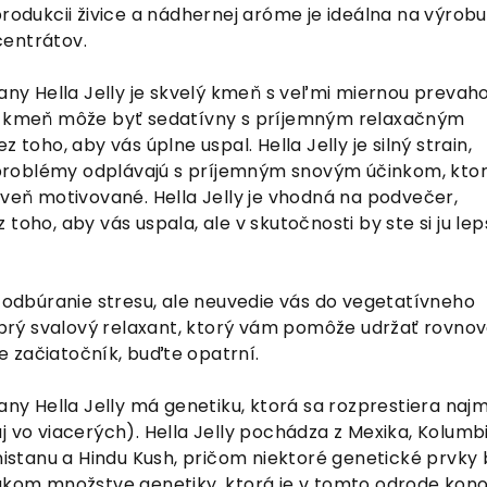
produkcii živice a nádhernej aróme je ideálna na výrobu
centrátov.
y Hella Jelly je skvelý kmeň s veľmi miernou prevah
to kmeň môže byť sedatívny s príjemným relaxačným
z toho, aby vás úplne uspal. Hella Jelly je silný strain,
roblémy odplávajú s príjemným snovým účinkom, kto
oveň motivované. Hella Jelly je vhodná na podvečer,
toho, aby vás uspala, ale v skutočnosti by ste si ju lep
a odbúranie stresu, ale neuvedie vás do vegetatívneho
dobrý svalový relaxant, ktorý vám pomôže udržať rovnov
ste začiatočník, buďte opatrní.
 Hella Jelly má genetiku, ktorá sa rozprestiera naj
j vo viacerých). Hella Jelly pochádza z Mexika, Kolumbi
anistanu a Hindu Kush, pričom niektoré genetické prvky 
takom množstve genetiky, ktorá je v tomto odrode kon