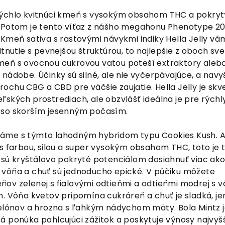
rýchlo kvitnúci kmeň s vysokým obsahom THC a pokryt
 Potom je tento víťaz z nášho megahonu Phenotype 20
 Kmeň sativa s rastovými návykmi indiky Hella Jelly vá
itnutie s pevnejšou štruktúrou, to najlepšie z oboch sve
meň s ovocnou cukrovou vatou poteší extraktory aleb
nádobe. Účinky sú silné, ale nie vyčerpávajúce, a navy
 trochu CBG a CBD pre väčšie zaujatie. Hella Jelly je skv
ľských prostrediach, ale obzvlášť ideálna je pre rýchl
 so skorším jesenným počasím.
áme s týmto lahodným hybridom typu Cookies Kush. 
s farbou, silou a super vysokým obsahom THC, toto je 
 sú kryštálovo pokryté potenciálom dosiahnuť viac ako
vôňa a chuť sú jednoducho epické. V púčiku môžete
ov zelenej s fialovými odtieňmi a odtieňmi modrej s v
m. Vôňa kvetov pripomína cukráreň a chuť je sladká, j
melónov a hrozna s ľahkým nádychom mäty. Bola Mintz 
á ponúka pohlcujúci zážitok a poskytuje výnosy najvyš