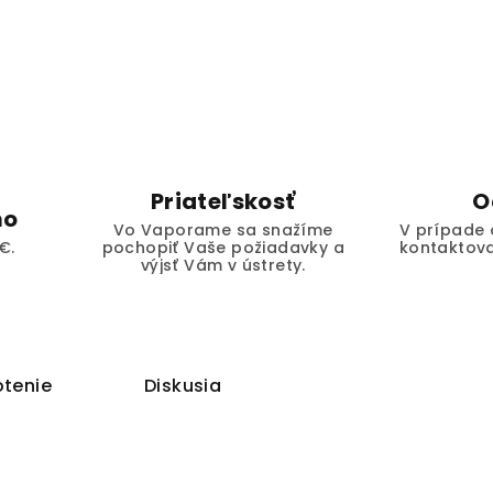
Priateľskosť
O
mo
Vo Vaporame sa snažíme
V prípade 
€.
pochopiť Vaše požiadavky a
kontaktova
výjsť Vám v ústrety.
tenie
Diskusia