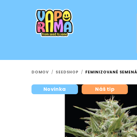
Prejsť
na
obsah
DOMOV
/
SEEDSHOP
/
FEMINIZOVANÉ SEMENÁ
Novinka
Náš tip