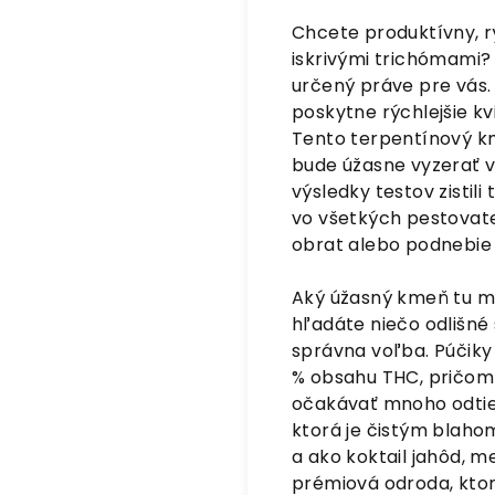
Chcete produktívny, 
iskrivými trichómami?
určený práve pre vás.
poskytne rýchlejšie kv
Tento terpentínový k
bude úžasne vyzerať v 
výsledky testov zistili
vo všetkých pestovate
obrat alebo podnebie
Aký úžasný kmeň tu m
hľadáte niečo odlišné 
správna voľba. Púčiky
% obsahu THC, pričom 
očakávať mnoho odtieň
ktorá je čistým blaho
a ako koktail jahôd, 
prémiová odroda, ktor