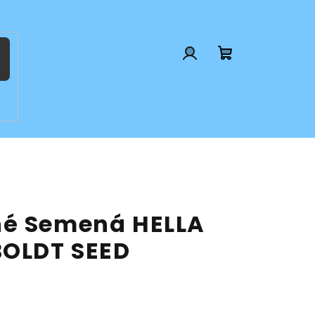
Prihlásenie
Nákupný
košík
né Semená HELLA
BOLDT SEED