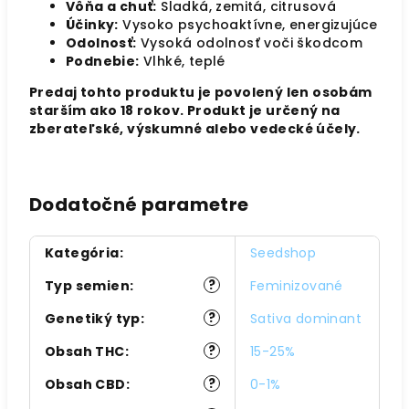
Vôňa a chuť:
Sladká, zemitá, citrusová
Účinky:
Vysoko psychoaktívne, energizujúce
Odolnosť:
Vysoká odolnosť voči škodcom
Podnebie:
Vlhké, teplé
Predaj tohto produktu je povolený len osobám
starším ako 18 rokov. Produkt je určený na
zberateľské, výskumné alebo vedecké účely.
Dodatočné parametre
Kategória
:
Seedshop
?
Typ semien
:
Feminizované
?
Genetiký typ
:
Sativa dominant
?
Obsah THC
:
15-25%
?
Obsah CBD
:
0-1%