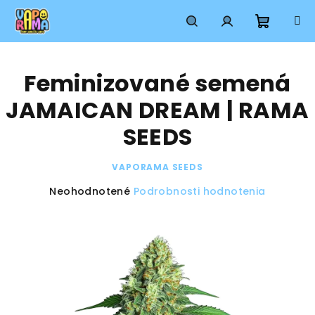
Prejsť
na
obsah
Nákup
Hľadať
Prihlásenie
Feminizované semená
košík
JAMAICAN DREAM | RAMA
SEEDS
VAPORAMA SEEDS
Priemerné
Neohodnotené
Podrobnosti hodnotenia
hodnotenie
produktu
je
0,0
z
5
hviezdičiek.