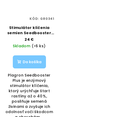
KÓD:
GR0341
Stimulátor klíčenia
semien Seedbooster
Plus 10 ml | Plagron |
24 €
Vaporama
Skladom
(>6 ks)
Do košíka
Plagron Seedbooster
Plus je enzýmový
stimulátor klíčenia,
ktorý urýchľuje štart
rastliny až o 40 %,
posilňuje semená
živinami a zvyšuje ich
odolnosť voči škodcom
a chorobám....