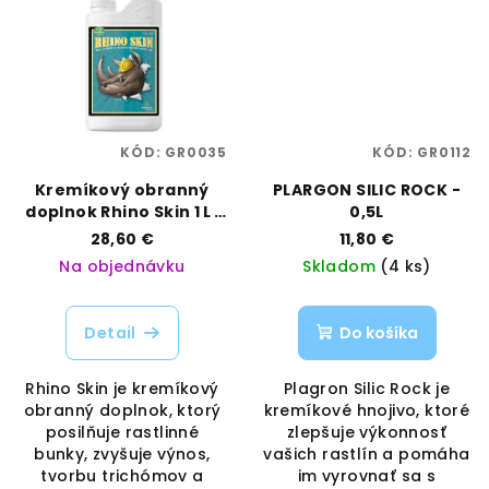
KÓD:
GR0035
KÓD:
GR0112
Kremíkový obranný
PLARGON SILIC ROCK -
doplnok Rhino Skin 1 L |
0,5L
Advanced Nutrients |
28,60 €
11,80 €
Vaporama
Na objednávku
Skladom
(4 ks)
Detail
Do košíka
Rhino Skin je kremíkový
Plagron Silic Rock je
obranný doplnok, ktorý
kremíkové hnojivo, ktoré
posilňuje rastlinné
zlepšuje výkonnosť
bunky, zvyšuje výnos,
vašich rastlín a pomáha
tvorbu trichómov a
im vyrovnať sa s