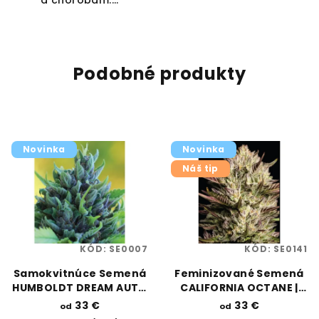
Podobné produkty
Novinka
Novinka
Náš tip
KÓD:
SE0007
KÓD:
SE0141
Samokvitnúce Semená
Feminizované Semená
HUMBOLDT DREAM AUTO
CALIFORNIA OCTANE |
| HUMBOLDT SEED
HUMBOLDT SEED
33 €
33 €
od
od
COMPANY
COMPANY