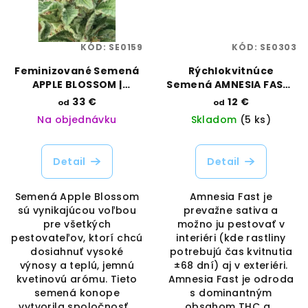
KÓD:
SE0159
KÓD:
SE0303
Feminizované Semená
Rýchlokvitnúce
APPLE BLOSSOM |
Semená AMNESIA FAST |
HUMBOLDT SEED
RAMA SEEDS
33 €
12 €
od
od
COMPANY
Na objednávku
Skladom
(5 ks)
Detail
Detail
Semená Apple Blossom
Amnesia Fast je
sú vynikajúcou voľbou
prevažne sativa a
pre všetkých
možno ju pestovať v
pestovateľov, ktorí chcú
interiéri (kde rastliny
dosiahnuť vysoké
potrebujú čas kvitnutia
výnosy a teplú, jemnú
±68 dní) aj v exteriéri.
kvetinovú arómu. Tieto
Amnesia Fast je odroda
semená konope
s dominantným
vytvorila spoločnosť...
obsahom THC a...