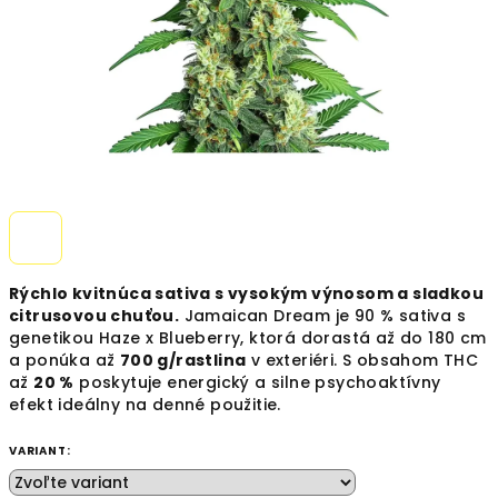
Rýchlo kvitnúca sativa s vysokým výnosom a sladkou
citrusovou chuťou.
Jamaican Dream je 90 % sativa s
genetikou Haze x Blueberry, ktorá dorastá až do 180 cm
a ponúka až
700 g/rastlina
v exteriéri. S obsahom THC
až
20 %
poskytuje energický a silne psychoaktívny
efekt ideálny na denné použitie.
VARIANT: