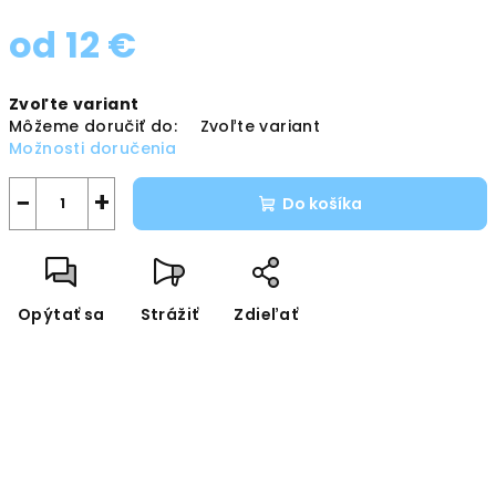
od
12 €
Jednotková
Zvoľte variant
cena:
Môžeme doručiť do:
Zvoľte variant
Možnosti doručenia
−
+
Do košíka
Opýtať sa
Strážiť
Zdieľať