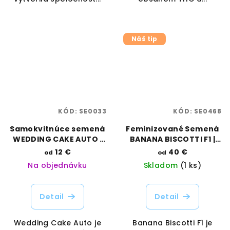
Náš tip
KÓD:
SE0033
KÓD:
SE0468
Samokvitnúce semená
Feminizované Semená
WEDDING CAKE AUTO |
BANANA BISCOTTI F1 |
RAMA SEEDS
SEEDSMAN SEEDS
12 €
40 €
od
od
Na objednávku
Skladom
(1 ks)
Detail
Detail
Wedding Cake Auto je
Banana Biscotti F1 je