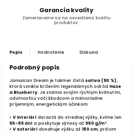
Garancia kvality
Zameriavame sa na osvedčenú kvalitu
produktov.
Popis
Hodnotenie
Diskusia
Podrobný popis
Jamaican Dream je takmer čistá
sativa (90 %)
,
ktorá vznikla krížením legendárnych odrôd
Haze
a Blueberry
. Je známa svojím rýchlym kvitnutím,
odolnosťou voči škodcom a mimoriadne
príjemným, energetickým účinkom.
•
V interiéri
dorastá do strednej výšky, kvitne len
55–65 dní
a poskytuje výnosy až
550 g/m²
.
•
V exteriéri
dosahuje výšku až
180 cm
, pričom