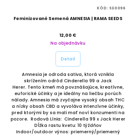
58
KÓD:
SE0096
S
Feminizované Semená AMNESIA | RAMA SEEDS
12,00 €
Na objednávku
Detail
rý
Amnesia je odroda sativa, ktorá vznikla
Z
ba
skrížením odrôd Cinderella 99 a Jack
a
Herer. Tento kmeň má povznášajúce, kreatívne,
euforické účinky a je ideálny na liečbu porúch
o-
nálady. Amnesia má zvyčajne vysoký obsah THC
a nízky obsah CBD a vyvoláva intenzívne účinky,
pred ktorými by sa mali mať noví konzumenti na
pozore. Rodová Línia: Cinderella 99 x Jack Herer
Dĺžka rastu kvetu: 10 týždňov
Indoor/outdoor výnos: priemerný/priemerný