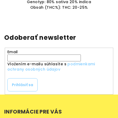
Genotyp: 80% sativa 20% indica
Obsah (THC%): THC: 20-25%
Odoberať newsletter
Email
Vložením e-mailu súhlasíte s
podmienkami
ochrany osobných údajov
Prihlásiť sa
Z
á
INFORMÁCIE PRE VÁS
p