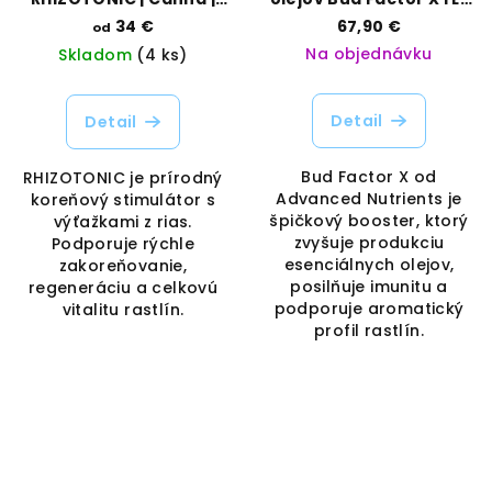
Vaporama
Advanced Nutrients |
34 €
67,90 €
od
Vaporama
Na objednávku
Skladom
(4 ks)
Detail
Detail
Bud Factor X od
RHIZOTONIC je prírodný
Advanced Nutrients je
koreňový stimulátor s
špičkový booster, ktorý
výťažkami z rias.
zvyšuje produkciu
Podporuje rýchle
esenciálnych olejov,
zakoreňovanie,
posilňuje imunitu a
regeneráciu a celkovú
podporuje aromatický
vitalitu rastlín.
profil rastlín.