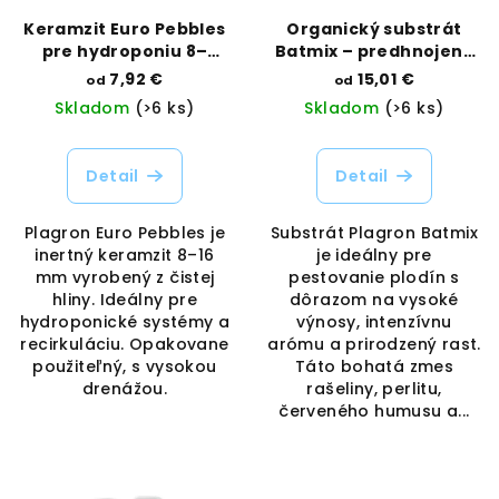
Keramzit Euro Pebbles
Organický substrát
pre hydroponiu 8–
Batmix – predhnojený
16 mm | Plagron |
mix s netopierím
7,92 €
15,01 €
od
od
Vaporama
guánom | Plagron |
Skladom
(>6 ks)
Skladom
(>6 ks)
Vaporama
Detail
Detail
Plagron Euro Pebbles je
Substrát Plagron Batmix
inertný keramzit 8–16
je ideálny pre
mm vyrobený z čistej
pestovanie plodín s
hliny. Ideálny pre
dôrazom na vysoké
hydroponické systémy a
výnosy, intenzívnu
recirkuláciu. Opakovane
arómu a prirodzený rast.
použiteľný, s vysokou
Táto bohatá zmes
drenážou.
rašeliny, perlitu,
červeného humusu a...