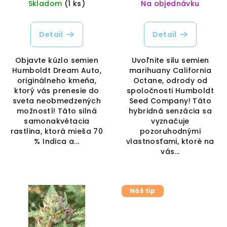
Skladom
(1 ks)
Na objednávku
Detail
Detail
Objavte kúzlo semien
Uvoľnite silu semien
Humboldt Dream Auto,
marihuany California
originálneho kmeňa,
Octane, odrody od
ktorý vás prenesie do
spoločnosti Humboldt
sveta neobmedzených
Seed Company! Táto
možností! Táto silná
hybridná senzácia sa
samonakvétacia
vyznačuje
rastlina, ktorá mieša 70
pozoruhodnými
% Indica a...
vlastnosťami, ktoré na
vás...
Náš tip