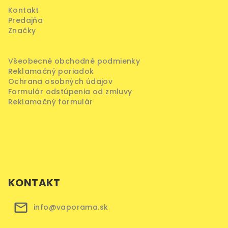
ä
Kontakt
t
Predajňa
i
Značky
e
Všeobecné obchodné podmienky
Reklamačný poriadok
Ochrana osobných údajov
Formulár odstúpenia od zmluvy
Reklamačný formulár
KONTAKT
info@vaporama.sk