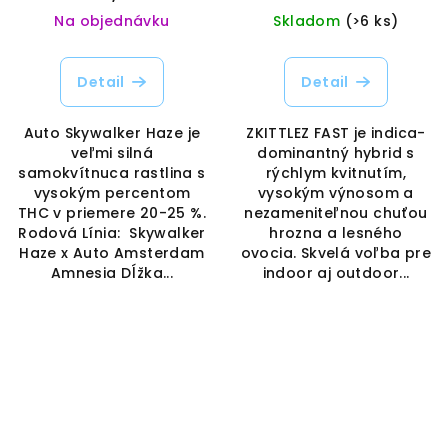
Na objednávku
Skladom
(>6 ks)
Detail
Detail
Auto Skywalker Haze je
ZKITTLEZ FAST je indica-
veľmi silná
dominantný hybrid s
samokvítnuca rastlina s
rýchlym kvitnutím,
vysokým percentom
vysokým výnosom a
THC v priemere 20-25 %.
nezameniteľnou chuťou
Rodová Línia: Skywalker
hrozna a lesného
Haze x Auto Amsterdam
ovocia. Skvelá voľba pre
Amnesia Dĺžka...
indoor aj outdoor...