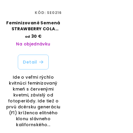
KÓD:
SE0216
Feminizované Semená
STRAWBERRY COLA
SHERBET FAST F1 | SWEET
30 €
od
SEEDS
Na objednávku
Detail
Ide o veľmi rýchlo
kvitnúci feminizovaný
kmeň s červenými
kvetmi, závislý od
fotoperiódy. Ide tiež o
prvú dcérsku generáciu
(F1) kríženca elitného
klonu slávneho
kalifornského...