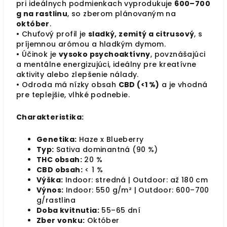
pri ideálnych podmienkach vyprodukuje
600–700
g na rastlinu
, so zberom plánovaným na
október
.
• Chuťový profil je
sladký, zemitý a citrusový
, s
príjemnou arómou a hladkým dymom.
• Účinok je
vysoko psychoaktívny
, povznášajúci
a mentálne energizujúci, ideálny pre kreatívne
aktivity alebo zlepšenie nálady.
• Odroda má nízky obsah
CBD (<1 %)
a je vhodná
pre teplejšie, vlhké podnebie.
Charakteristika:
Genetika:
Haze x Blueberry
Typ:
Sativa dominantná (90 %)
THC obsah:
20 %
CBD obsah:
< 1 %
Výška:
Indoor: stredná | Outdoor: až 180 cm
Výnos:
Indoor: 550 g/m² | Outdoor: 600–700
g/rastlina
Doba kvitnutia:
55–65 dní
Zber vonku:
Október