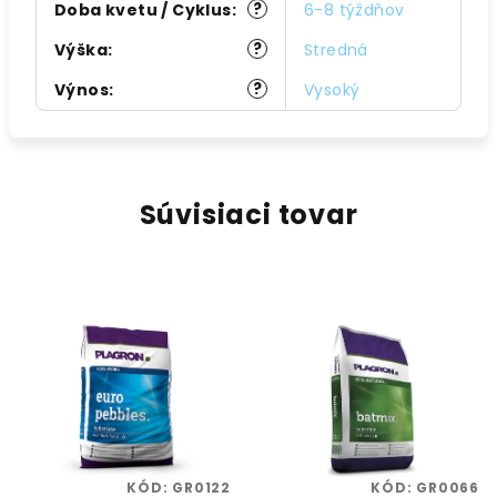
?
Doba kvetu / Cyklus
:
6-8 týždňov
?
Výška
:
Stredná
?
Výnos
:
Vysoký
Súvisiaci tovar
KÓD:
GR0122
KÓD:
GR0066