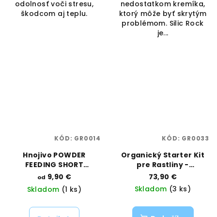
odolnosť voči stresu,
nedostatkom kremíka,
škodcom aj teplu.
ktorý môže byť skrytým
problémom. Silic Rock
je...
KÓD:
GR0014
KÓD:
GR0033
Hnojivo POWDER
Organický Starter Kit
FEEDING SHORT
pre Rastliny -
FLOWERING | Green
Kompletná Bio Výživa |
9,90 €
73,90 €
od
House Feeding |
Organics Nutrients
Skladom
(3 ks)
Skladom
(1 ks)
Vaporama