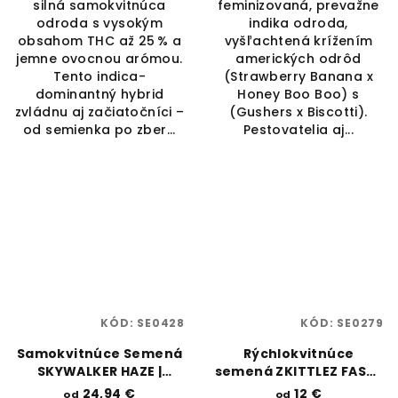
silná samokvitnúca
feminizovaná, prevažne
odroda s vysokým
indika odroda,
obsahom THC až 25 % a
vyšľachtená krížením
jemne ovocnou arómou.
amerických odrôd
Tento indica-
(Strawberry Banana x
dominantný hybrid
Honey Boo Boo) s
zvládnu aj začiatočníci –
(Gushers x Biscotti).
od semienka po zber...
Pestovatelia aj...
KÓD:
SE0428
KÓD:
SE0279
Samokvitnúce Semená
Rýchlokvitnúce
SKYWALKER HAZE |
semená ZKITTLEZ FAST |
DUTCH PASSION
RAMA SEEDS
24,94 €
12 €
od
od