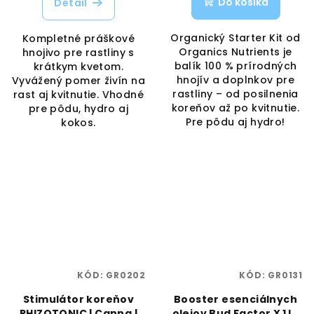
Do košíka
Detail
Organický Starter Kit od
Kompletné práškové
Organics Nutrients je
hnojivo pre rastliny s
balík 100 % prírodných
krátkym kvetom.
hnojív a doplnkov pre
Vyvážený pomer živín na
rastliny – od posilnenia
rast aj kvitnutie. Vhodné
koreňov až po kvitnutie.
pre pôdu, hydro aj
Pre pôdu aj hydro!
kokos.
KÓD:
GR0202
KÓD:
GR0131
Stimulátor koreňov
Booster esenciálnych
RHIZOTONIC | Canna |
olejov Bud Factor X 1 L |