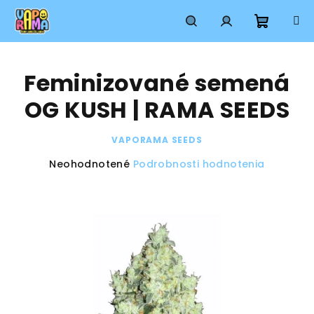
Prejsť
na
obsah
Nákup
Hľadať
Prihlásenie
Feminizované semená
košík
OG KUSH | RAMA SEEDS
VAPORAMA SEEDS
Priemerné
Neohodnotené
Podrobnosti hodnotenia
hodnotenie
produktu
je
0,0
z
5
hviezdičiek.