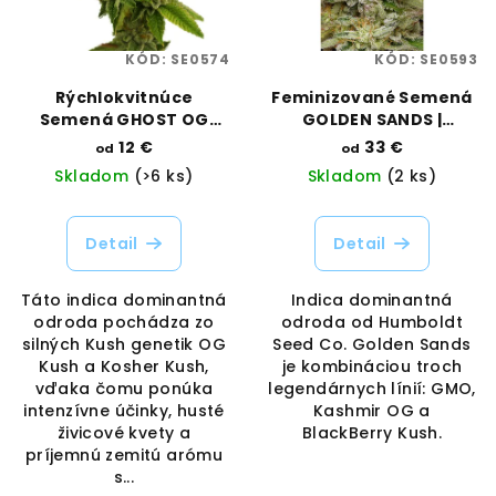
KÓD:
SE0574
KÓD:
SE0593
Rýchlokvitnúce
Feminizované Semená
Semená GHOST OG
GOLDEN SANDS |
FAST | RAMA SEEDS
HUMBOLDT SEED
12 €
33 €
od
od
COMPANY
Skladom
(>6 ks)
Skladom
(2 ks)
Detail
Detail
Táto indica dominantná
Indica dominantná
odroda pochádza zo
odroda od Humboldt
silných Kush genetik OG
Seed Co. Golden Sands
Kush a Kosher Kush,
je kombináciou troch
vďaka čomu ponúka
legendárnych línií: GMO,
intenzívne účinky, husté
Kashmir OG a
živicové kvety a
BlackBerry Kush.
príjemnú zemitú arómu
s...