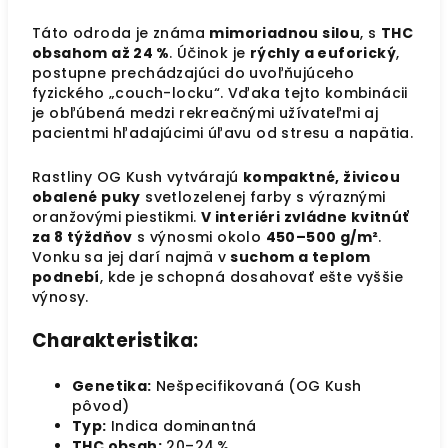
Táto odroda je známa
mimoriadnou silou
, s
THC
obsahom až 24 %
. Účinok je
rýchly a euforický
,
postupne prechádzajúci do uvoľňujúceho
fyzického „couch-locku“. Vďaka tejto kombinácii
je obľúbená medzi rekreačnými užívateľmi aj
pacientmi hľadajúcimi úľavu od stresu a napätia.
Rastliny OG Kush vytvárajú
kompaktné, živicou
obalené puky
svetlozelenej farby s výraznými
oranžovými piestikmi.
V interiéri zvládne kvitnúť
za 8 týždňov
s výnosmi okolo
450–500 g/m²
.
Vonku sa jej darí najmä v
suchom a teplom
podnebí
, kde je schopná dosahovať ešte vyššie
výnosy.
Charakteristika:
Genetika:
Nešpecifikovaná (OG Kush
pôvod)
Typ:
Indica dominantná
THC obsah:
20–24 %