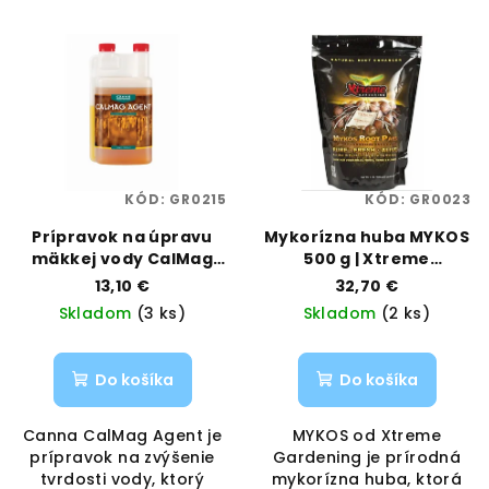
KÓD:
GR0215
KÓD:
GR0023
Prípravok na úpravu
Mykorízna huba MYKOS
mäkkej vody CalMag
500 g | Xtreme
Agent 1L | Canna |
Gardening | Vaporama
13,10 €
32,70 €
Vaporama
Skladom
(3 ks)
Skladom
(2 ks)
Do košíka
Do košíka
Canna CalMag Agent je
MYKOS od Xtreme
prípravok na zvýšenie
Gardening je prírodná
tvrdosti vody, ktorý
mykorízna huba, ktorá