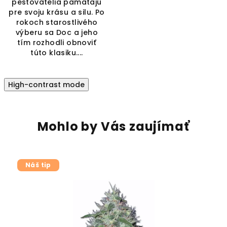
pestovatelia pamätajú
pre svoju krásu a silu. Po
rokoch starostlivého
výberu sa Doc a jeho
tím rozhodli obnoviť
túto klasiku....
High-contrast mode
Mohlo by Vás zaujímať
Náš tip