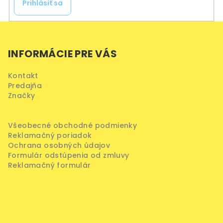
Prihlásiť sa
Z
á
INFORMÁCIE PRE VÁS
p
ä
Kontakt
t
Predajňa
i
Značky
e
Všeobecné obchodné podmienky
Reklamačný poriadok
Ochrana osobných údajov
Formulár odstúpenia od zmluvy
Reklamačný formulár