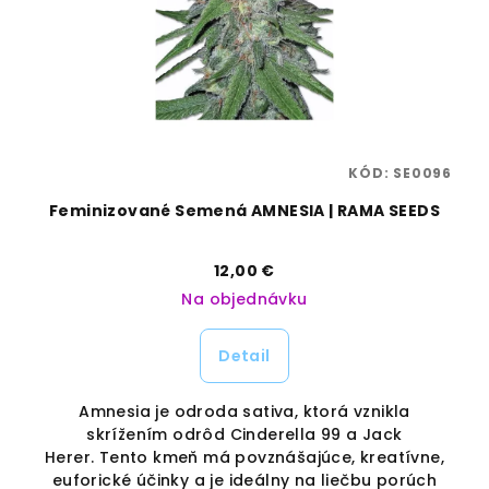
38
KÓD:
SE0096
A
Feminizované Semená AMNESIA | RAMA SEEDS
12,00 €
Na objednávku
Detail
Amnesia je odroda sativa, ktorá vznikla
Z
skrížením odrôd Cinderella 99 a Jack
Herer. Tento kmeň má povznášajúce, kreatívne,
%.
euforické účinky a je ideálny na liečbu porúch