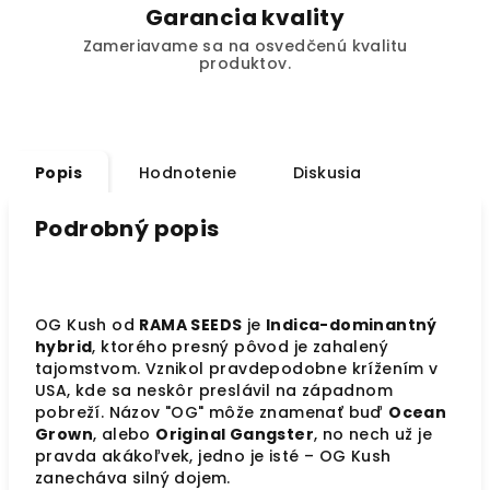
Garancia kvality
Zameriavame sa na osvedčenú kvalitu
produktov.
Popis
Hodnotenie
Diskusia
Podrobný popis
OG Kush od
RAMA SEEDS
je
Indica-dominantný
hybrid
, ktorého presný pôvod je zahalený
tajomstvom. Vznikol pravdepodobne krížením v
USA, kde sa neskôr preslávil na západnom
pobreží. Názov "OG" môže znamenať buď
Ocean
Grown
, alebo
Original Gangster
, no nech už je
pravda akákoľvek, jedno je isté – OG Kush
zanecháva silný dojem.