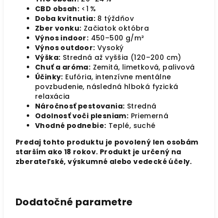
CBD obsah:
<1 %
Doba kvitnutia:
8 týždňov
Zber vonku:
Začiatok októbra
Výnos indoor:
450–500 g/m²
Výnos outdoor:
Vysoký
Výška:
Stredná až vyššia (120–200 cm)
Chuť a aróma:
Zemitá, limetková, palivová
Účinky:
Eufória, intenzívne mentálne
povzbudenie, následná hlboká fyzická
relaxácia
Náročnosť pestovania:
Stredná
Odolnosť voči plesniam:
Priemerná
Vhodné podnebie:
Teplé, suché
Predaj tohto produktu je povolený len osobám
starším ako 18 rokov. Produkt je určený na
zberateľské, výskumné alebo vedecké účely.
Dodatočné parametre