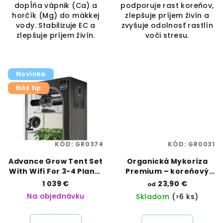
dopĺňa vápnik (Ca) a
podporuje rast koreňov,
horčík (Mg) do mäkkej
zlepšuje príjem živín a
vody. Stabilizuje EC a
zvyšuje odolnosť rastlín
zlepšuje príjem živín.
voči stresu.
Novinka
Náš tip
KÓD:
GR0374
KÓD:
GR0031
Advance Grow Tent Set
Organická Mykoríza
With Wifi For 3-4 Plants
Premium – koreňový
90x90x180cm | AC
booster s
1 039 €
23,90 €
od
INFINITY | VAPORAMA
Trichodermou |
Na objednávku
Skladom
(>6 ks)
Organics Nutrients |
Vaporama