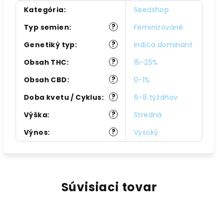
Kategória
:
Seedshop
?
Typ semien
:
Feminizované
?
Genetiký typ
:
Indica dominant
?
Obsah THC
:
15-25%
?
Obsah CBD
:
0-1%
?
Doba kvetu / Cyklus
:
6-8 týždňov
?
Výška
:
Stredná
?
Výnos
:
Vysoký
Súvisiaci tovar