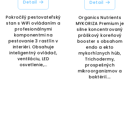
Detail
Detail
Pokročilý pestovateľský
Organics Nutrients
stan s WiFi ovládaním a
MYKORIZA Premium je
profesionálnymi
silne koncentrovaný
komponentmi na
práškový koreňový
pestovanie 3 rastlín v
booster s obsahom
interiéri. Obsahuje
endo a ekto
inteligentný ovládač,
mykorhíznych húb,
ventiláciu, LED
Trichodermy,
osvetlenie,...
prospešných
mikroorganizmov a
baktérií....