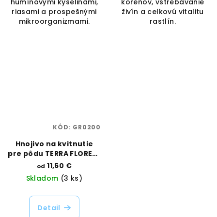
humínovými kyselinami,
koreňov, vstrebávanie
riasami a prospešnými
živín a celkovú vitalitu
mikroorganizmami.
rastlín.
KÓD:
GR0200
Hnojivo na kvitnutie
pre pôdu TERRA FLORES |
Canna | Vaporama
11,60 €
od
Skladom
(3 ks)
Detail