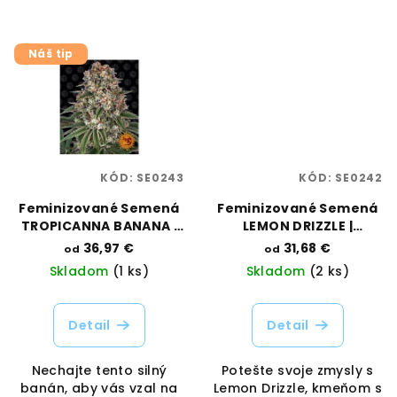
Náš tip
KÓD:
SE0243
KÓD:
SE0242
Feminizované Semená
Feminizované Semená
TROPICANNA BANANA |
LEMON DRIZZLE |
BARNEYS FARM
BARNEYS FARM
36,97 €
31,68 €
od
od
Skladom
(1 ks)
Skladom
(2 ks)
Detail
Detail
Nechajte tento silný
Potešte svoje zmysly s
banán, aby vás vzal na
Lemon Drizzle, kmeňom s