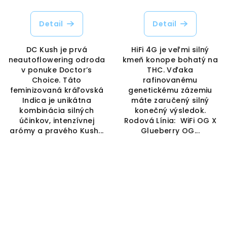
Detail
Detail
DC Kush je prvá
HiFi 4G je veľmi silný
neautoflowering odroda
kmeň konope bohatý na
v ponuke Doctor’s
THC. Vďaka
Choice. Táto
rafinovanému
feminizovaná kráľovská
genetickému zázemiu
Indica je unikátna
máte zaručený silný
kombinácia silných
konečný výsledok.
účinkov, intenzívnej
Rodová Línia: WiFi OG X
arómy a pravého Kush...
Glueberry OG...