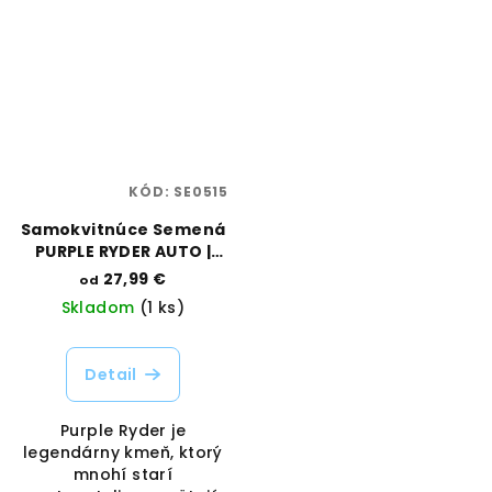
KÓD:
SE0515
Samokvitnúce Semená
PURPLE RYDER AUTO |
DOCTORS CHOICE
27,99 €
od
Skladom
(1 ks)
Detail
Purple Ryder je
legendárny kmeň, ktorý
mnohí starí