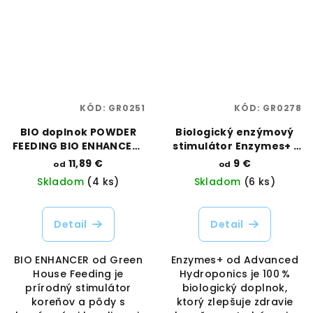
KÓD:
GR0251
KÓD:
GR0278
BIO doplnok POWDER
Biologický enzýmový
FEEDING BIO ENHANCER |
stimulátor Enzymes+ |
Green House Feeding |
Advanced Hydroponics
11,89 €
9 €
od
od
Vaporama
| Vaporama
Skladom
(4 ks)
Skladom
(6 ks)
Detail
Detail
BIO ENHANCER od Green
Enzymes+ od Advanced
House Feeding je
Hydroponics je 100 %
prírodný stimulátor
biologický doplnok,
koreňov a pôdy s
ktorý zlepšuje zdravie