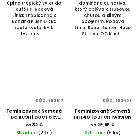
úplne tropický výlet do
dominanciou sativa,
eufórie. Rodová
ktorý oplýva citrusovou
Línia: Tropicanna x
chuťou a silným
Banana Kush Dĺžka
opojením. Rodová
rastu kvetu: 9-10
Línia: Super Lemon Haze
týždňov . ...
Strain x OG Kush...
KÓD:
SE0517
KÓD:
SE0409
Feminizované Semená
Feminizované Semená
DC KUSH | DOCTORS
HIFI 4G | DUTCH PASSION
CHOICE
32 €
29,95 €
od
od
Skladom
(2 ks)
Skladom
(5 ks)