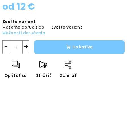
od
12 €
Jednotková
Zvoľte variant
cena:
Môžeme doručiť do:
Zvoľte variant
Možnosti doručenia
−
+
Do košíka
Opýtať sa
Strážiť
Zdieľať