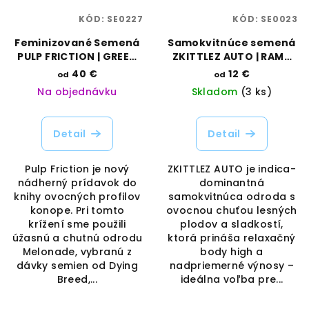
KÓD:
SE0227
KÓD:
SE0023
Feminizované Semená
Samokvitnúce semená
PULP FRICTION | GREEN
ZKITTLEZ AUTO | RAMA
HOUSE SEEDS
SEEDS
40 €
12 €
od
od
Na objednávku
Skladom
(3 ks)
Detail
Detail
Pulp Friction je nový
ZKITTLEZ AUTO je indica-
nádherný prídavok do
dominantná
knihy ovocných profilov
samokvitnúca odroda s
konope. Pri tomto
ovocnou chuťou lesných
krížení sme použili
plodov a sladkostí,
úžasnú a chutnú odrodu
ktorá prináša relaxačný
Melonade, vybranú z
body high a
dávky semien od Dying
nadpriemerné výnosy –
Breed,...
ideálna voľba pre...