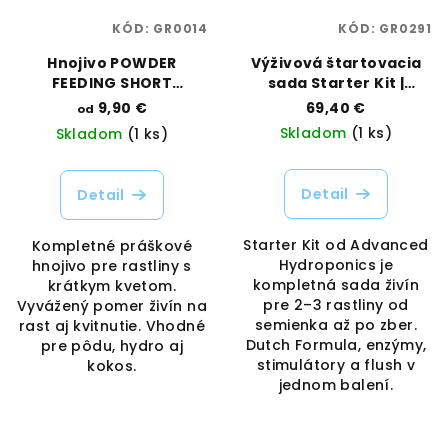
KÓD:
GR0014
KÓD:
GR0291
Hnojivo POWDER
Výživová štartovacia
FEEDING SHORT
sada Starter Kit |
FLOWERING | Green
Advanced Hydroponics
9,90 €
69,40 €
od
House Feeding |
| Vaporama
Skladom
(1 ks)
Skladom
(1 ks)
Vaporama
Detail
Detail
Starter Kit od Advanced
Kompletné práškové
Hydroponics je
hnojivo pre rastliny s
kompletná sada živín
krátkym kvetom.
pre 2–3 rastliny od
Vyvážený pomer živín na
semienka až po zber.
rast aj kvitnutie. Vhodné
Dutch Formula, enzýmy,
pre pôdu, hydro aj
stimulátory a flush v
kokos.
jednom balení.