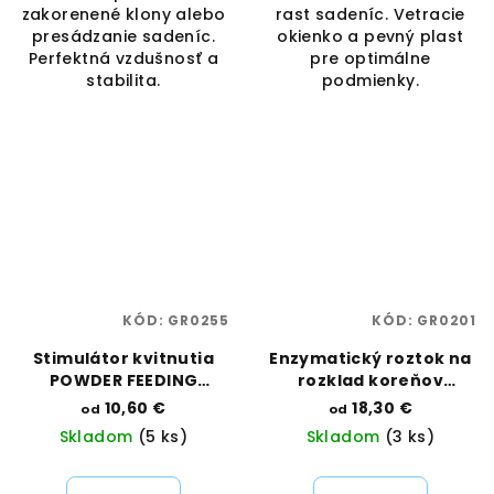
zakorenené klony alebo
rast sadeníc. Vetracie
presádzanie sadeníc.
okienko a pevný plast
Perfektná vzdušnosť a
pre optimálne
stabilita.
podmienky.
KÓD:
GR0255
KÓD:
GR0201
Stimulátor kvitnutia
Enzymatický roztok na
POWDER FEEDING
rozklad koreňov
BOOSTER | Green House
CANNAZYM | Canna |
10,60 €
18,30 €
od
od
Feeding | Vaporama
Vaporama
Skladom
(5 ks)
Skladom
(3 ks)