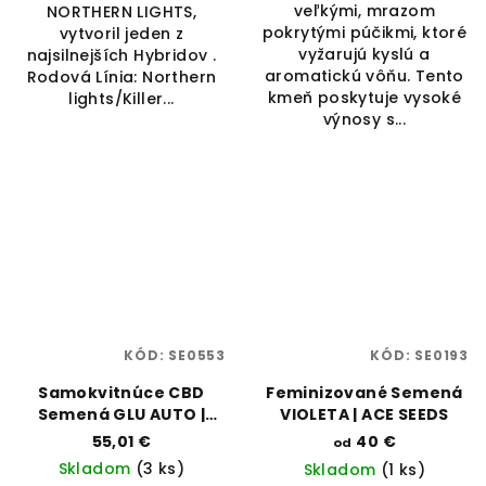
veľkými, mrazom
NORTHERN LIGHTS,
pokrytými púčikmi, ktoré
vytvoril jeden z
vyžarujú kyslú a
najsilnejších Hybridov .
aromatickú vôňu. Tento
Rodová Línia: Northern
kmeň poskytuje vysoké
lights/Killer...
výnosy s...
KÓD:
SE0553
KÓD:
SE0193
Samokvitnúce CBD
Feminizované Semená
Semená GLU AUTO |
VIOLETA | ACE SEEDS
TRILOGENE SEEDS
55,01 €
40 €
od
Skladom
(3 ks)
Skladom
(1 ks)