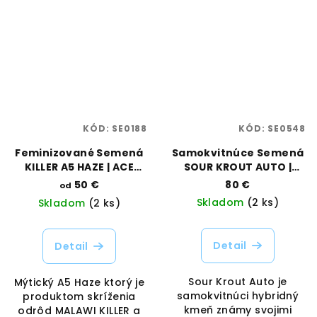
KÓD:
SE0188
KÓD:
SE0548
Feminizované Semená
Samokvitnúce Semená
KILLER A5 HAZE | ACE
SOUR KROUT AUTO |
SEEDS
TRILOGENE SEEDS
50 €
80 €
od
Skladom
(2 ks)
Skladom
(2 ks)
Detail
Detail
Sour Krout Auto je
Mýtický A5 Haze ktorý je
samokvitnúci hybridný
produktom skríženia
kmeň známy svojimi
odrôd MALAWI KILLER a