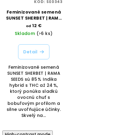
KÓD:
SE0343
Feminizované semená
SUNSET SHERBET | RAMA
SEEDS
12 €
od
Skladom
(>6 ks)
Detail
Feminizované semená
SUNSET SHERBET | RAMA
SEEDS sú 85 % Indika
hybrid s THC až 24 %,
ktorý ponúka sladkú
ovocnú chuť s
bobuľovým profilom a
silne uvoľňujúce účinky.
Skvelý na...
High-contrast mode