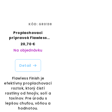
KÓD:
GR0138
Proplachovací
prípravok Flawless
Finish 1 L | Advanced
20,70 €
Nutrients | Vaporama
Na objednávku
Detail
Flawless Finish je
efektívny proplachovací
roztok, ktorý čistí
rastliny od hnojív, solí a
toxínov. Pre úrodu s
lepšou chuťou, vôňou a
hodnotou.