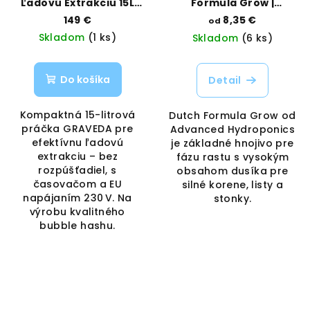
Ľadovú Extrakciu 15L
Formula Grow |
230V | GRAVEDA |
Advanced Hydroponics
149 €
8,35 €
od
VAPORAMA
| Vaporama
Skladom
(1 ks)
Skladom
(6 ks)
Do košíka
Detail
Kompaktná 15-litrová
Dutch Formula Grow od
práčka GRAVEDA pre
Advanced Hydroponics
efektívnu ľadovú
je základné hnojivo pre
extrakciu – bez
fázu rastu s vysokým
rozpúšťadiel, s
obsahom dusíka pre
časovačom a EU
silné korene, listy a
napájaním 230 V. Na
stonky.
výrobu kvalitného
bubble hashu.