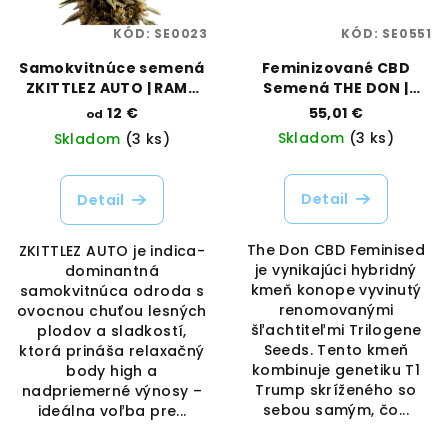
KÓD:
SE0023
KÓD:
SE0551
Samokvitnúce semená
Feminizované CBD
ZKITTLEZ AUTO | RAMA
Semená THE DON |
SEEDS
TRILOGENE SEEDS
12 €
55,01 €
od
Skladom
(3 ks)
Skladom
(3 ks)
Detail
Detail
The Don CBD Feminised
ZKITTLEZ AUTO je indica-
je vynikajúci hybridný
dominantná
kmeň konope vyvinutý
samokvitnúca odroda s
renomovanými
ovocnou chuťou lesných
šľachtiteľmi Trilogene
plodov a sladkostí,
Seeds. Tento kmeň
ktorá prináša relaxačný
kombinuje genetiku T1
body high a
Trump skríženého so
nadpriemerné výnosy –
sebou samým, čo...
ideálna voľba pre...