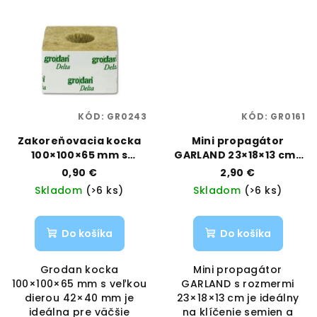
KÓD:
GR0243
KÓD:
GR0161
Zakoreňovacia kocka
Mini propagátor
100×100×65 mm s
GARLAND 23×18×13 cm |
veľkou dierou | Grodan
Vaporama
0,90 €
2,90 €
| Vaporama
Skladom
(>6 ks)
Skladom
(>6 ks)
Do košíka
Do košíka
Grodan kocka
Mini propagátor
100×100×65 mm s veľkou
GARLAND s rozmermi
dierou 42×40 mm je
23×18×13 cm je ideálny
ideálna pre väčšie
na klíčenie semien a