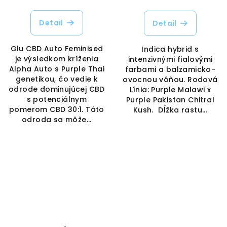
Detail
Detail
Glu CBD Auto Feminised
Indica hybrid s
je výsledkom kríženia
intenzivnými fialovými
Alpha Auto s Purple Thai
farbami a balzamicko-
genetikou, čo vedie k
ovocnou vôňou. Rodová
odrode dominujúcej CBD
Línia: Purple Malawi x
s potenciálnym
Purple Pakistan Chitral
pomerom CBD 30:1. Táto
Kush. Dĺžka rastu...
odroda sa môže...