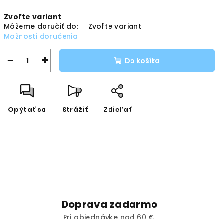
Jednotková
Zvoľte variant
cena:
Môžeme doručiť do:
Zvoľte variant
Možnosti doručenia
−
+
Do košíka
Opýtať sa
Strážiť
Zdieľať
Doprava zadarmo
Pri objednávke nad 60 €.