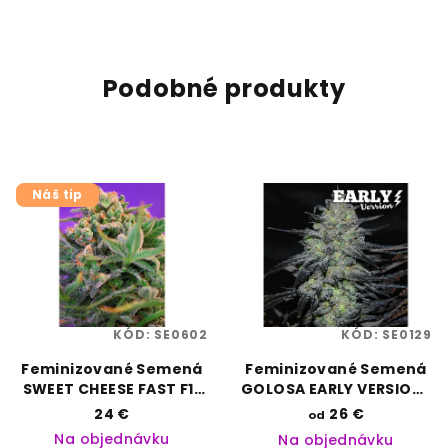
Podobné produkty
Náš tip
KÓD:
SE0602
KÓD:
SE0129
Feminizované Semená
Feminizované Semená
SWEET CHEESE FAST F1 |
GOLOSA EARLY VERSION |
SWEET SEEDS
DELICIOUS SEEDS
24 €
26 €
od
Na objednávku
Na objednávku