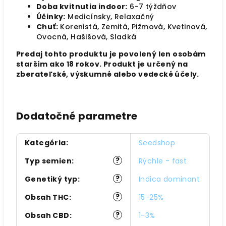
Doba kvitnutia indoor:
6-7 týždňov
Účinky:
Medicínsky, Relaxačný
Chuť:
Korenistá, Zemitá, Pižmová, Kvetinová,
Ovocná, Hašišová, Sladká
Predaj tohto produktu je povolený len osobám
starším ako 18 rokov. Produkt je určený na
zberateľské, výskumné alebo vedecké účely.
Dodatočné parametre
Kategória
:
Seedshop
?
Typ semien
:
Rýchle - fast
?
Genetiký typ
:
Indica dominant
?
Obsah THC
:
15-25%
?
Obsah CBD
:
1-3%