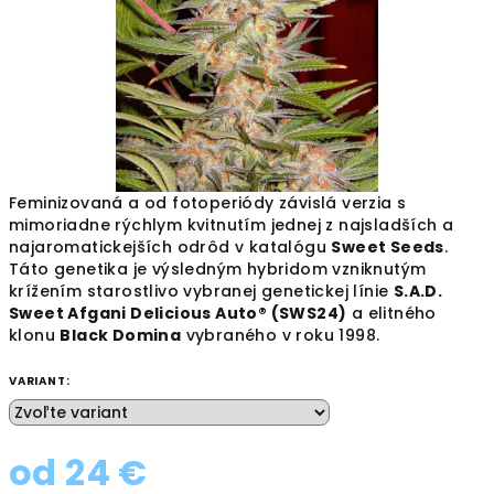
Feminizovaná a od fotoperiódy závislá verzia s
mimoriadne rýchlym kvitnutím jednej z najsladších a
najaromatickejších odrôd v katalógu
Sweet Seeds
.
Táto genetika je výsledným hybridom vzniknutým
krížením starostlivo vybranej genetickej línie
S.A.D.
Sweet Afgani Delicious Auto® (SWS24)
a elitného
klonu
Black Domina
vybraného v roku 1998.
VARIANT:
od
24 €