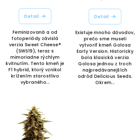
Detail
Detail
Feminizovaná a od
Existuje mnoho dôvodov,
fotoperiódy závislá
prečo sme museli
verzia Sweet Cheese®
vytvoriť kmeň Golosa
(SWS19), teraz s
Early Version. Historicky
mimoriadne rýchlym
bola klasická verzia
kvitnutím. Tento kmeň je
Golosa jednou z troch
F1 hybrid, ktorý vznikol
najpredávanejších
krížením starostlivo
odrôd Delicious Seeds.
vybraného...
Okrem...