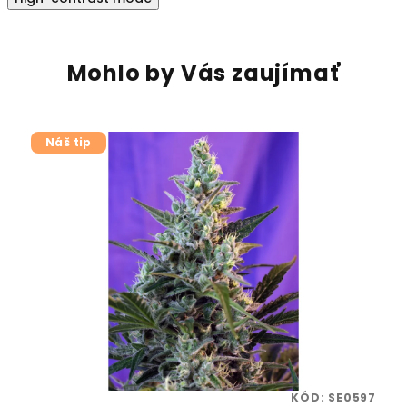
Mohlo by Vás zaujímať
Náš tip
16
KÓD:
SE0597