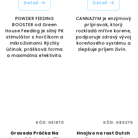
Detail
Detail
POWDER FEEDING
CANNAZYM je enzýmový
BOOSTER od Green
prípravok, ktorý
House Feeding je silný PK
rozkladá mŕtve korene,
stimulátor s horčíkom a
podporuje zdravý vývoj
mikroživinami. Rýchly
koreňového systému a
účinok, prášková forma
zlepšuje príjem živín.
a maximálna efektivita.
KÓD:
HE1870
KÓD:
GR0275
Graveda Práčka Na
Hnojivo na rast Dutch