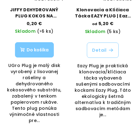
JIFFY DEHYDROVANÝ
Klonovacia a Klíčiaca
PLUG KOKOS NA
Tácka EAZY PLUG | Eazy
KLÍČENIE/KLONOVANIE -
Plug
0,20 €
5,20 €
od
42MM
Skladom
(>6 ks)
Skladom
(5 ks)
Do košíka
Detail
UGro Plug je malý disk
Eazy Plug je praktická
vyrobený z lisovanej
klonovacia/klíčiaca
rašeliny a
tácka vybavená
dehydrovaného
sušenými sadbovacími
kokosového substrátu,
kockami Eazy Plug. Táto
zabalený v tenkom
ekologicky šetrná
papierovom rukáve.
alternatíva k tradičným
Tento plug ponúka
sadbovacím metódam
výnimočné vlastnosti
je...
pre...