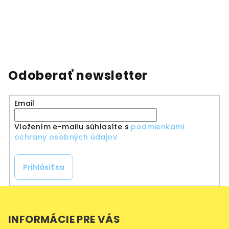
Odoberať newsletter
Email
Vložením e-mailu súhlasíte s
podmienkami
ochrany osobných údajov
Prihlásiť sa
Z
á
INFORMÁCIE PRE VÁS
p