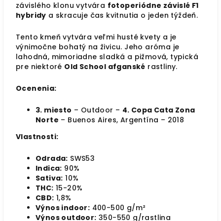
závislého klonu vytvára
fotoperiódne závislé F1
hybridy
a skracuje čas kvitnutia o jeden týždeň.
Tento kmeň vytvára veľmi husté kvety a je
výnimočne bohatý na živicu. Jeho aróma je
lahodná, mimoriadne sladká a pižmová, typická
pre niektoré
Old School afganské
rastliny.
Ocenenia:
3. miesto
– Outdoor –
4. Copa Cata Zona
Norte
– Buenos Aires, Argentína – 2018
Vlastnosti:
Odrada:
SWS53
Indica:
90%
Sativa:
10%
THC:
15-20%
CBD:
1,8%
Výnos indoor:
400-500 g/m²
Výnos outdoor:
350-550 g/rastlina