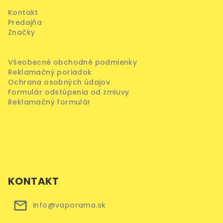
ä
Kontakt
t
Predajňa
i
Značky
e
Všeobecné obchodné podmienky
Reklamačný poriadok
Ochrana osobných údajov
Formulár odstúpenia od zmluvy
Reklamačný formulár
KONTAKT
info@vaporama.sk