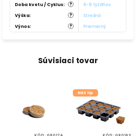
?
Doba kvetu / Cyklus
:
6-8 týždňov
?
Výška
:
Stredná
?
Výnos
:
Priemerný
Súvisiaci tovar
Náš tip
KÓD:
GR0174
KÓD:
GR0163