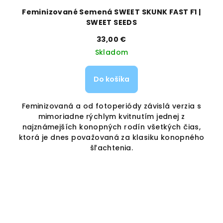
Feminizované Semená SWEET SKUNK FAST F1 |
SWEET SEEDS
33,00 €
Skladom
Do košíka
s
Feminizovaná a od fotoperiódy závislá verzia s
ež
mimoriadne rýchlym kvitnutím jednej z
o
najznámejších konopných rodín všetkých čias,
ktorá je dnes považovaná za klasiku konopného
šľachtenia.
.
ý