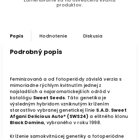
Zameriavame sa na osvedčenú kvalitu
produktov.
Popis
Hodnotenie
Diskusia
Podrobný popis
Feminizovaná a od fotoperiódy závislá verzia s
mimoriadne rýchlym kvitnutím jednej z
najsladších a najaromatickejších odrôd v
katalógu
Sweet Seeds
. Táto genetika je
výsledným hybridom vzniknutým krížením
starostlivo vybranej genetickej línie
S.A.D. Sweet
Afgani Delicious Auto® (SWS24)
a elitného klonu
Black Domina
, vybraného v roku 1998.
Kríženie samokvitnúcej genetiky a fotoperiódne