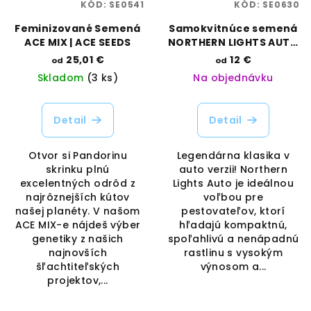
KÓD:
SE0541
KÓD:
SE0630
Feminizované Semená
Samokvitnúce semená
ACE MIX | ACE SEEDS
NORTHERN LIGHTS AUTO
| RAMA SEEDS
25,01 €
12 €
od
od
Skladom
(3 ks)
Na objednávku
Detail
Detail
Otvor si Pandorinu
Legendárna klasika v
skrinku plnú
auto verzii! Northern
excelentných odrôd z
Lights Auto je ideálnou
najrôznejších kútov
voľbou pre
našej planéty. V našom
pestovateľov, ktorí
ACE MIX-e nájdeš výber
hľadajú kompaktnú,
genetiky z našich
spoľahlivú a nenápadnú
najnovších
rastlinu s vysokým
šľachtiteľských
výnosom a...
projektov,...