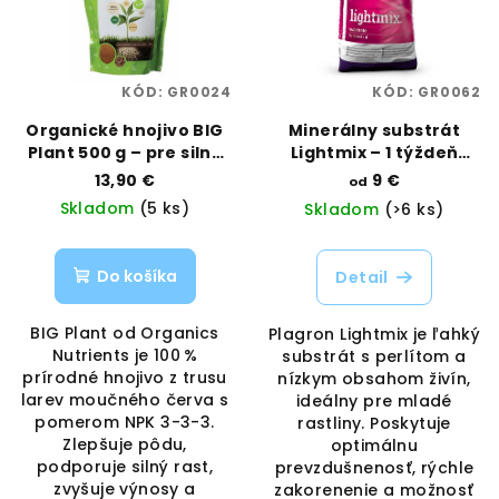
KÓD:
GR0024
KÓD:
GR0062
Organické hnojivo BIG
Minerálny substrát
Plant 500 g – pre silný
Lightmix – 1 týždeň
rast a výnos | Organics
výživy | Plagron |
13,90 €
9 €
od
Nutrients | Vaporama
Vaporama
Skladom
(5 ks)
Skladom
(>6 ks)
Do košíka
Detail
BIG Plant od Organics
Plagron Lightmix je ľahký
Nutrients je 100 %
substrát s perlítom a
prírodné hnojivo z trusu
nízkym obsahom živín,
larev moučného červa s
ideálny pre mladé
pomerom NPK 3-3-3.
rastliny. Poskytuje
Zlepšuje pôdu,
optimálnu
podporuje silný rast,
prevzdušnenosť, rýchle
zvyšuje výnosy a
zakorenenie a možnosť