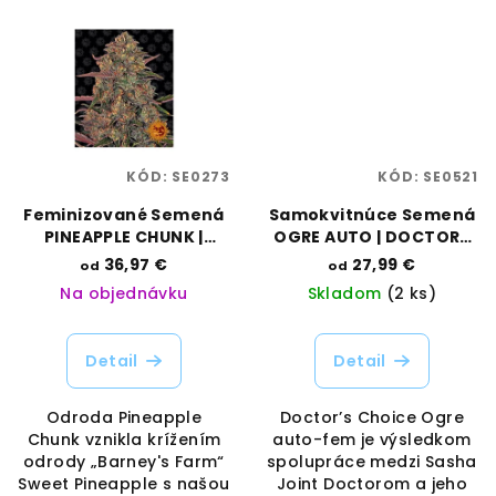
KÓD:
SE0273
KÓD:
SE0521
Feminizované Semená
Samokvitnúce Semená
PINEAPPLE CHUNK |
OGRE AUTO | DOCTORS
BARNEYS FARM
CHOICE
36,97 €
27,99 €
od
od
Na objednávku
Skladom
(2 ks)
Detail
Detail
Odroda Pineapple
Doctor’s Choice Ogre
Chunk vznikla krížením
auto-fem je výsledkom
odrody „Barney's Farm“
spolupráce medzi Sasha
Sweet Pineapple s našou
Joint Doctorom a jeho