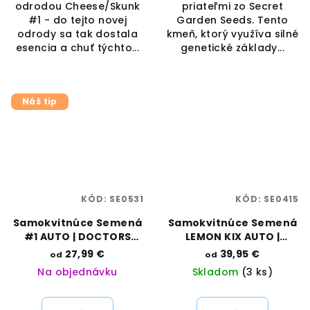
odrodou Cheese/Skunk
priateľmi zo Secret
#1 - do tejto novej
Garden Seeds. Tento
odrody sa tak dostala
kmeň, ktorý využíva silné
esencia a chuť týchto...
genetické základy...
Náš tip
KÓD:
SE0531
KÓD:
SE0415
Samokvitnúce Semená
Samokvitnúce Semená
#1 AUTO | DOCTORS
LEMON KIX AUTO |
CHOICE
DUTCH PASSION
27,99 €
39,95 €
od
od
Na objednávku
Skladom
(3 ks)