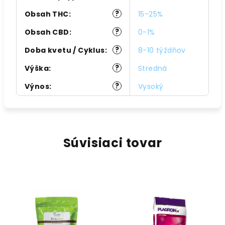
?
Obsah THC
:
15-25%
?
Obsah CBD
:
0-1%
?
Doba kvetu / Cyklus
:
8-10 týždňov
?
Výška
:
Stredná
?
Výnos
:
Vysoký
Súvisiaci tovar