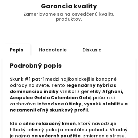
Garancia kvality
Zameriavame sa na osvedčenú kvalitu
produktov.
Popis
Hodnotenie
Diskusia
Podrobný popis
Skunk #1 patrí medzi najikonickejšie konopné
odrody na svete. Tento
legendárny hybrid s
dominanciou indiky
vznikol z genetiky
Afghani,
Acapulco Gold a Colombian Gold
, pričom si
zachováva
intenzívne účinky, vysokú stabilitu a
nezameniteľný skunkový profil
.
Ide o
silno relaxačný kmeň
, ktorý navodzuje
hlboký telesný pokoj a mentálnu pohodu. Vhodný
je najmä
na večerné použitie
, zmiernenie stresu,