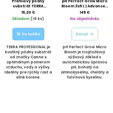
Prémiový pôdny
pH Perfect Grow Micro
substrát TERRA
Bloom 3x5 L | Advanced
PROFESSIONAL 50 l |
Nutrients | Vaporama
15,20 €
149 €
Canna | Vaporama
Skladom
(>6 ks)
Na objednávku
Do košíka
Detail
TERRA PROFESSIONAL je
pH Perfect Grow Micro
kvalitný pôdny substrát
Bloom je trojzložkový
od značky Canna s
výživový základ s
optimálnym pomerom
automatickou úpravou
vzduchu, vody a výživy.
pH, bohatý na
Ideálny pre rýchly rast a
aminokyseliny, cheláty a
silné korene.
fulvínovú kyselinu.