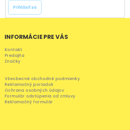
Prihlásiť sa
Z
á
INFORMÁCIE PRE VÁS
p
ä
Kontakt
t
Predajňa
i
Značky
e
Všeobecné obchodné podmienky
Reklamačný poriadok
Ochrana osobných údajov
Formulár odstúpenia od zmluvy
Reklamačný formulár