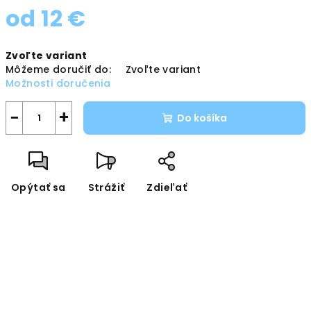
od
12 €
Jednotková
Zvoľte variant
cena:
Môžeme doručiť do:
Zvoľte variant
Možnosti doručenia
−
+
Do košíka
Opýtať sa
Strážiť
Zdieľať