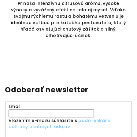
Prináša intenzívnu citrusovú arómu, vysoké
o-
výnosy a vyvážený efekt na telo aj myseľ. Vďaka
n
svojmu rýchlemu rastu a bohatému vetveniu je
a
ideálnou voľbou pre každého pestovateľa, ktorý
p
hľadá osviežujúci chuťový zážitok a silný,
p
dlhotrvajúci účinok.
Odoberať newsletter
Email
Vložením e-mailu súhlasíte s
podmienkami
ochrany osobných údajov