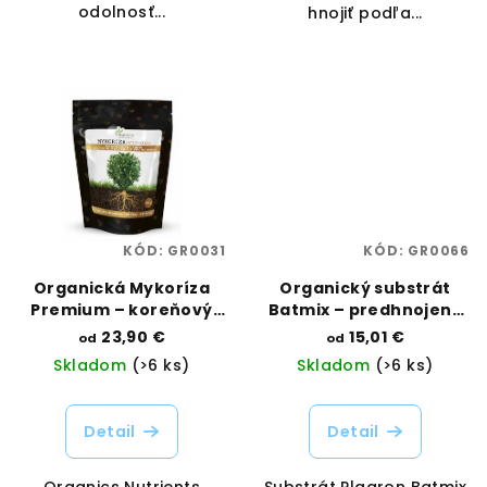
odolnosť...
hnojiť podľa...
KÓD:
GR0031
KÓD:
GR0066
Organická Mykoríza
Organický substrát
Premium – koreňový
Batmix – predhnojený
booster s
mix s netopierím
23,90 €
15,01 €
od
od
Trichodermou |
guánom | Plagron |
Skladom
(>6 ks)
Skladom
(>6 ks)
Organics Nutrients |
Vaporama
Vaporama
Detail
Detail
Organics Nutrients
Substrát Plagron Batmix