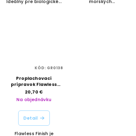
Ideálny pre biologické...
morských...
KÓD:
GR0138
Proplachovací
prípravok Flawless
Finish 1 L | Advanced
20,70 €
Nutrients | Vaporama
Na objednávku
Detail
Flawless Finish je