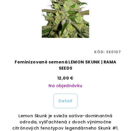
58
KÓD:
SE0107
S
Feminizované semená LEMON SKUNK | RAMA
SEEDS
12,00 €
Na objednávku
Detail
rý
Lemon Skunk je svieža sativa-dominantná
ba
odroda, vyšľachtená z dvoch výnimočne
a
citrónových fenotypov legendárneho Skunk #1.