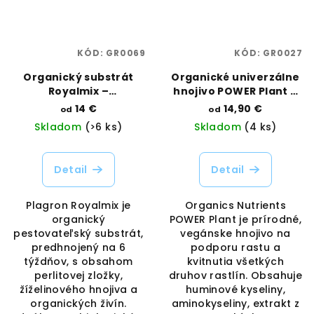
KÓD:
GR0069
KÓD:
GR0027
Organický substrát
Organické univerzálne
Royalmix –
hnojivo POWER Plant –
predhnojený na 6
rast a kvet | Organics
14 €
14,90 €
od
od
týždňov | Plagron |
Nutrients | Vaporama
Skladom
(>6 ks)
Skladom
(4 ks)
Vaporama
Detail
Detail
Plagron Royalmix je
Organics Nutrients
organický
POWER Plant je prírodné,
pestovateľský substrát,
vegánske hnojivo na
predhnojený na 6
podporu rastu a
týždňov, s obsahom
kvitnutia všetkých
perlitovej zložky,
druhov rastlín. Obsahuje
žíželinového hnojiva a
huminové kyseliny,
organických živín.
aminokyseliny, extrakt z