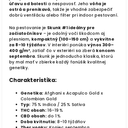
úľavu od bolesti
a nespavosť. Jeho
vôňa je
ostrá a prenikavá
, takže je vhodné zabezpečiť
dobrú ventiláciu alebo filter pri indoor pestovaní.
Na pestovanie je
Skunk #1 ideálny pre
začiatočníkov
– je odolný voči škodcom aj
plesniam,
kompaktný (100–150 cm)
a
vykvitne
za 8–10 týždňov
. V interiéri ponúka
výnos 300–
400 g/m²
, zatiaľ čo v exteriéri sa zberá
koncom
septembra
. Skunk je jednoducho klasika, ktorú
by mal mať v zbierke každý fanúšik kvalitnej
genetiky.
Charakteristika:
Genetika:
Afghani x Acapulco Gold x
Colombian Gold
Typ:
75 % Indica / 25 % Sativa
THC obsah:
16–19 %
CBD obsah:
do 1 %
Doba kvitnutia:
8–10 týždňov
Zber vonku:
Koniec septembra