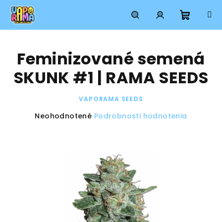
Prejsť
na
obsah
Nákup
Hľadať
Prihlásenie
Feminizované semená
košík
SKUNK #1 | RAMA SEEDS
VAPORAMA SEEDS
Priemerné
Neohodnotené
Podrobnosti hodnotenia
hodnotenie
produktu
je
0,0
z
5
hviezdičiek.