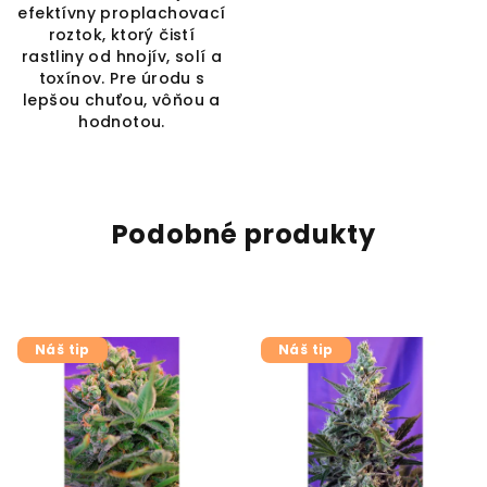
efektívny proplachovací
roztok, ktorý čistí
rastliny od hnojív, solí a
toxínov. Pre úrodu s
lepšou chuťou, vôňou a
hodnotou.
Podobné produkty
Náš tip
Náš tip