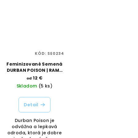
KÓD:
SE0234
Feminizované Semená
DURBAN POISON | RAMA
SEEDS
12 €
od
Skladom
(5 ks)
Detail
Durban Poison je
odvážna a lepkavá
odroda, ktorá je dobre