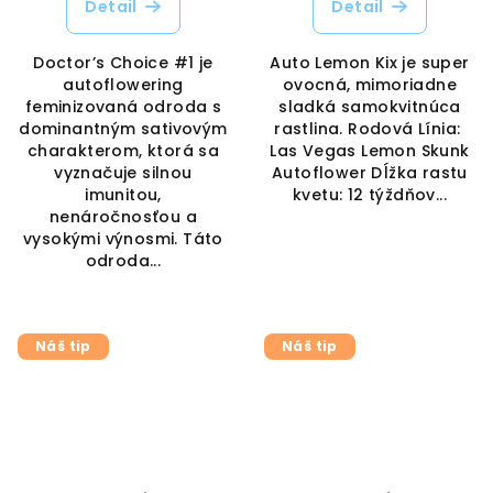
Detail
Detail
Doctor’s Choice #1 je
Auto Lemon Kix je super
autoflowering
ovocná, mimoriadne
feminizovaná odroda s
sladká samokvitnúca
dominantným sativovým
rastlina. Rodová Línia:
charakterom, ktorá sa
Las Vegas Lemon Skunk
vyznačuje silnou
Autoflower Dĺžka rastu
imunitou,
kvetu: 12 týždňov...
nenáročnosťou a
vysokými výnosmi. Táto
odroda...
Náš tip
Náš tip