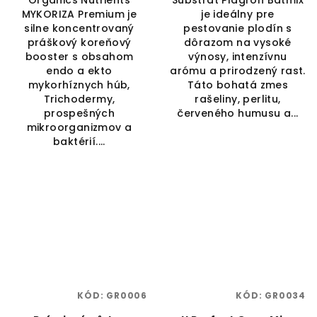
MYKORIZA Premium je
je ideálny pre
silne koncentrovaný
pestovanie plodín s
práškový koreňový
dôrazom na vysoké
booster s obsahom
výnosy, intenzívnu
endo a ekto
arómu a prirodzený rast.
mykorhíznych húb,
Táto bohatá zmes
Trichodermy,
rašeliny, perlitu,
prospešných
červeného humusu a...
mikroorganizmov a
baktérií....
KÓD:
GR0006
KÓD:
GR0034