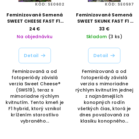
KÓD:
SE0602
KÓD:
SE0597
Feminizované Semená
Feminizované Semená
SWEET CHEESE FAST F1 |
SWEET SKUNK FAST F1 |
SWEET SEEDS
SWEET SEEDS
24 €
33 €
Na objednávku
Skladom
(3 ks)
Detail
Detail
Feminizovaná a od
Feminizovaná a od
fotoperiódy závislá
fotoperiódy závislá
verzia Sweet Cheese®
verzia s mimoriadne
(SWS19), teraz s
rýchlym kvitnutím jednej
mimoriadne rýchlym
z najznámejších
kvitnutím. Tento kmeň je
konopných rodín
F1 hybrid, ktorý vznikol
všetkých čias, ktorá je
krížením starostlivo
dnes považovaná za
vybraného...
klasiku konopného...