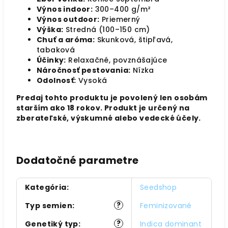
Výnos indoor:
300–400 g/m²
Výnos outdoor:
Priemerný
Výška:
Stredná (100–150 cm)
Chuť a aróma:
Skunková, štipľavá,
tabaková
Účinky:
Relaxačné, povznášajúce
Náročnosť pestovania:
Nízka
Odolnosť:
Vysoká
Predaj tohto produktu je povolený len osobám
starším ako 18 rokov. Produkt je určený na
zberateľské, výskumné alebo vedecké účely.
Dodatočné parametre
Kategória
:
Seedshop
?
Typ semien
:
Feminizované
?
Genetiký typ
:
Indica dominant