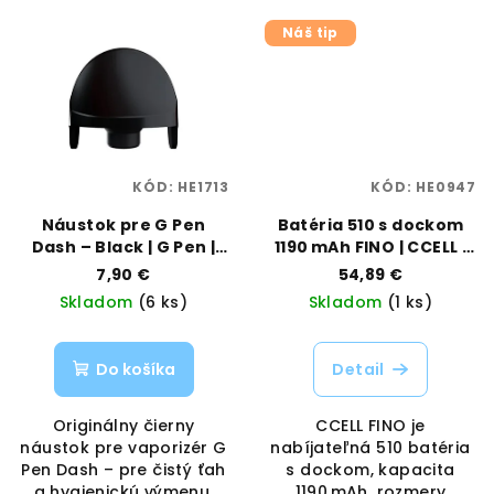
Náš tip
KÓD:
HE1713
KÓD:
HE0947
Náustok pre G Pen
Batéria 510 s dockom
Dash – Black | G Pen |
1190 mAh FINO | CCELL |
Vaporama
Vaporama
7,90 €
54,89 €
Skladom
(6 ks)
Skladom
(1 ks)
Do košíka
Detail
Originálny čierny
CCELL FINO je
náustok pre vaporizér G
nabíjateľná 510 batéria
Pen Dash – pre čistý ťah
s dockom, kapacita
a hygienickú výmenu,
1190 mAh, rozmery