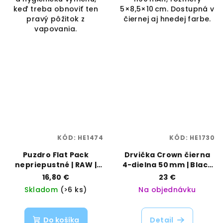
keď treba obnoviť ten
5×8,5×10 cm. Dostupná v
pravý pôžitok z
čiernej aj hnedej farbe.
vapovania.
KÓD:
HE1474
KÓD:
HE1730
Puzdro Flat Pack
Drvička Crown čierna
nepriepustné | RAW |
4-dielna 50 mm | Black
Vaporama
Leaf | Vaporama
16,80 €
23 €
Skladom
(>6 ks)
Na objednávku
Do košíka
Detail