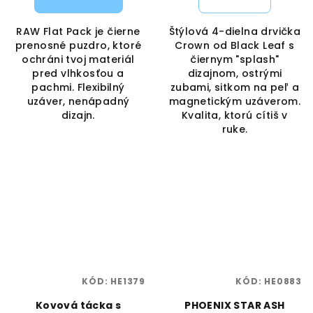
RAW Flat Pack je čierne
Štýlová 4-dielna drvička
prenosné puzdro, ktoré
Crown od Black Leaf s
ochráni tvoj materiál
čiernym "splash"
pred vlhkosťou a
dizajnom, ostrými
pachmi. Flexibilný
zubami, sitkom na peľ a
uzáver, nenápadný
magnetickým uzáverom.
dizajn.
Kvalita, ktorú cítiš v
ruke.
KÓD:
HE1379
KÓD:
HE0883
Kovová tácka s
PHOENIX STAR ASH