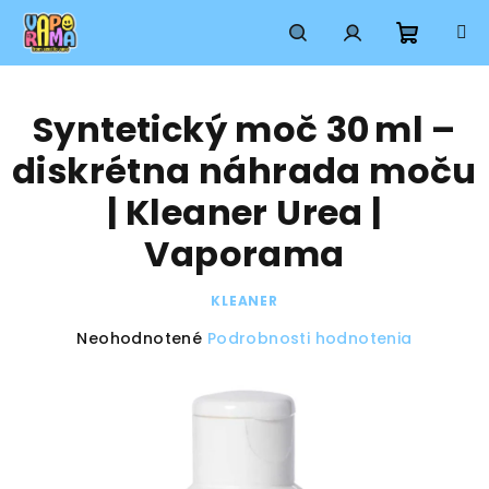
Prejsť
na
obsah
Nákup
Hľadať
Prihlásenie
Syntetický moč 30 ml –
košík
diskrétna náhrada moču
| Kleaner Urea |
Vaporama
KLEANER
Priemerné
Neohodnotené
Podrobnosti hodnotenia
hodnotenie
produktu
je
0,0
z
5