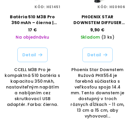
KÓD:
HE1451
KÓD:
HE0906
Batéria 510 M3B Pro
PHOENIX STAR
350 mAh – čierna |
DOWNSTEM DIFFUSER
CCELL | Vaporama
14MM/18MM PINK
17 €
9,90 €
Na objednávku
Skladom
(3 ks)
Detail
Detail
CCELL M3B Pro je
Phoenix Star Downstem
kompaktná 510 batéria s
Ružová PHX554 je
kapacitou 350 mAh,
farebná súčiastka s
nastaviteľným napätím
veľkosťou spoja 14.4
a nabíjaním cez
mm. Tento downstem je
skrutkovací USB
dostupný v troch
adaptér. Farba: čierna.
rôznych dĺžkach - 11 cm,
13 cm a 15 cm, aby
vyhovoval...