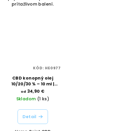
prítažlivom balení.
KÓD:
HE0977
CBD konopný olej
10/20/30 % – 10 ml |
Hemp Point | Vaporama
34,90 €
od
Skladom
(1 ks)
Detail