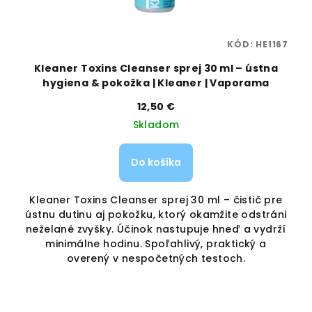
37
KÓD:
HE1167
 |
Kleaner Toxins Cleanser sprej 30 ml – ústna
K
hygiena & pokožka | Kleaner | Vaporama
12,50 €
Skladom
Do košíka
ry
Kleaner Toxins Cleanser sprej 30 ml – čistič pre
K
a
ústnu dutinu aj pokožku, ktorý okamžite odstráni
neželané zvyšky. Účinok nastupuje hneď a vydrží
n
minimálne hodinu. Spoľahlivý, praktický a
overený v nespočetných testoch.