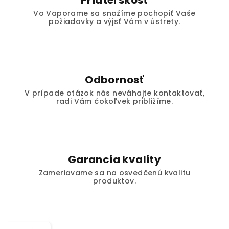
Priateľskosť
Vo Vaporame sa snažíme pochopiť Vaše
požiadavky a výjsť Vám v ústrety.
Odbornosť
V prípade otázok nás neváhajte kontaktovať,
radi Vám čokoľvek približíme.
Garancia kvality
Zameriavame sa na osvedčenú kvalitu
produktov.