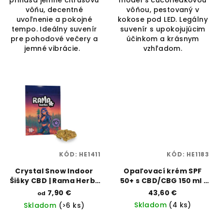
prináša jemne citrusovú
model s čučoriedkovou
vôňu, decentné
vôňou, pestovaný v
uvoľnenie a pokojné
kokose pod LED. Legálny
tempo. Ideálny suvenír
suvenír s upokojujúcim
pre pohodové večery a
účinkom a krásnym
jemné vibrácie.
vzhľadom.
KÓD:
HE1411
KÓD:
HE1183
Crystal Snow Indoor
Opaľovací krém SPF
Šišky CBD | Rama Herbs
50+ s CBD/CBG 150 ml |
| Vaporama
Cannasun | Vaporama
7,90 €
43,60 €
od
Skladom
(4 ks)
Skladom
(>6 ks)