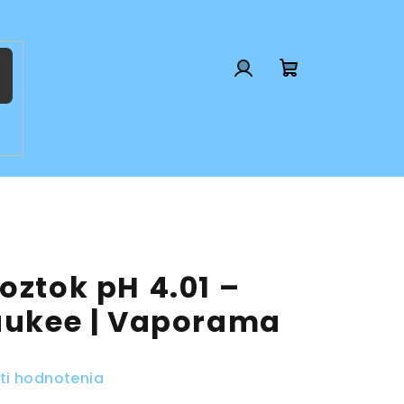
Prihlásenie
Nákupný
košík
oztok pH 4.01 –
waukee | Vaporama
ti hodnotenia