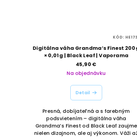
KÓD:
HE17
Digitálna váha Grandma’s Finest 200 
× 0,01 g | Black Leaf | Vaporama
45,90 €
Na objednávku
Detail
Presná, dobíjateľná a s farebným
podsvietením – digitálna váha
Grandma’s Finest od Black Leaf zaujm
nielen dizajnom, ale aj výkonom. Váži a