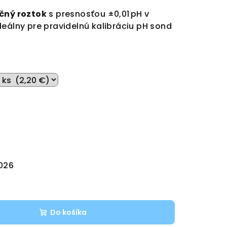
ačný roztok
s presnosťou ±0,01 pH v
deálny pre pravidelnú kalibráciu pH sond
2026
Do košíka