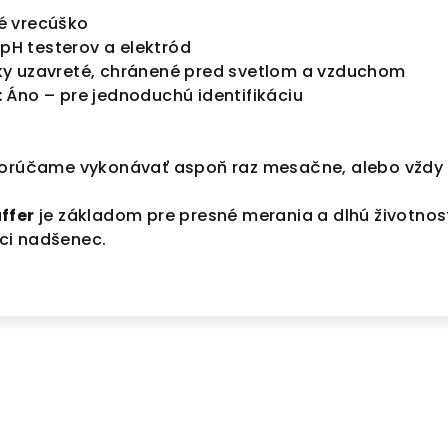
 vrecúško
 pH testerov a elektród
y uzavreté, chránené pred svetlom a vzduchom
:
Áno – pre jednoduchú identifikáciu
orúčame vykonávať aspoň raz mesačne, alebo vždy p
ffer
je základom pre presné merania a dlhú životnosť
ci nadšenec.