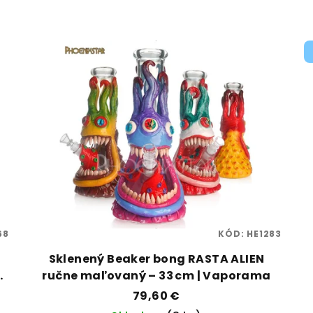
68
KÓD:
HE1283
–
Sklenený Beaker bong RASTA ALIEN
ručne maľovaný – 33 cm | Vaporama
79,60 €