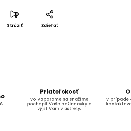
Strážiť
Zdieľať
Priateľskosť
O
mo
Vo Vaporame sa snažíme
V prípade 
€.
pochopiť Vaše požiadavky a
kontaktova
výjsť Vám v ústrety.