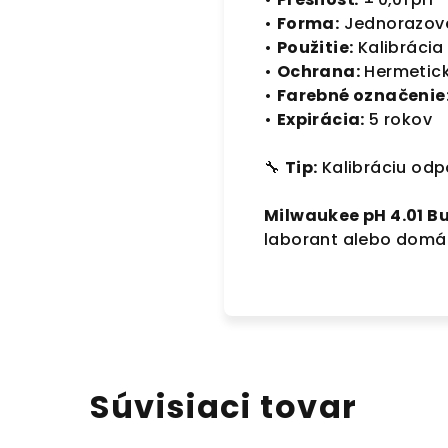
•
Forma:
Jednorazové
•
Použitie:
Kalibrácia
•
Ochrana:
Hermetick
•
Farebné označenie
•
Expirácia:
5 rokov
🔧
Tip:
Kalibráciu odp
Milwaukee pH 4.01 Bu
laborant alebo domá
Súvisiaci tovar