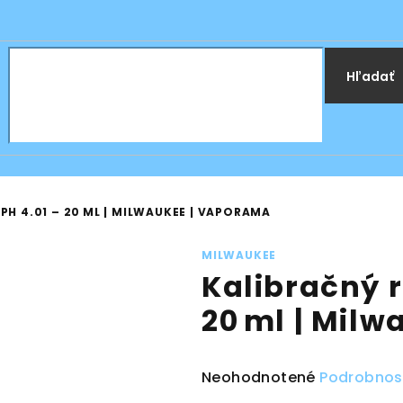
Hľadať
H 4.01 – 20 ML | MILWAUKEE | VAPORAMA
MILWAUKEE
Kalibračný r
20 ml | Mil
Priemerné
Neohodnotené
Podrobnos
hodnotenie