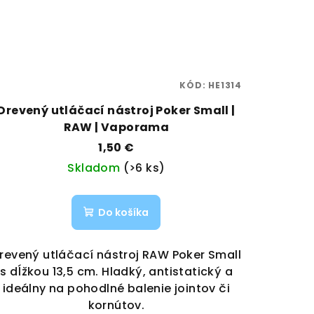
KÓD:
HE1314
Drevený utláčací nástroj Poker Small |
RAW | Vaporama
1,50 €
Skladom
(>6 ks)
Do košíka
revený utláčací nástroj RAW Poker Small
s dĺžkou 13,5 cm. Hladký, antistatický a
ideálny na pohodlné balenie jointov či
kornútov.