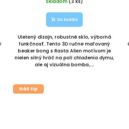
Skladom
(3 ks)
Do košíka
Uletený dizajn, robustné sklo, výborná
ý
funkčnosť. Tento 3D ručne maľovaný
beaker bong s Rasta Alien motívom je
nielen silný hráč na poli chladenia dymu,
ale aj vizuálna bomba,...
Náš tip