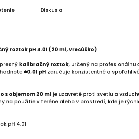
tenie
Diskusia
ný roztok pH 4.01 (20 ml, vrecúško)
 presný
kalibračný roztok
, určený na profesionálnu 
j hodnote
±0,01 pH
zaručuje konzistentné a spoľahliv
o s objemom 20 ml
je uzavreté proti svetlu a vzduchu
ny na použitie v teréne alebo v prostredí, kde je rých
ok pH 4.01