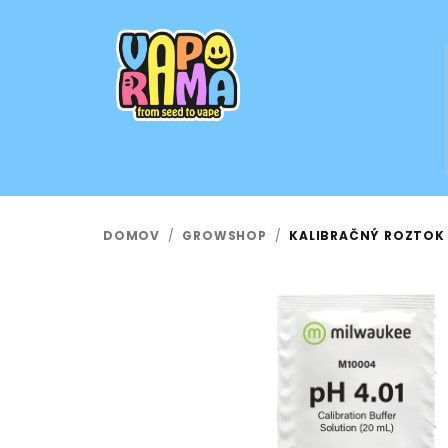
Prejsť
na
obsah
DOMOV
/
GROWSHOP
/
KALIBRAČNÝ ROZTOK P