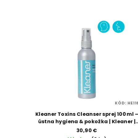
KÓD:
HE11
Kleaner Toxins Cleanser sprej 100 ml 
ústna hygiena & pokožka | Kleaner |
Vaporama
30,90 €