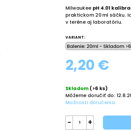
produktu
Milwaukee
pH 4.01 kalibr
je
praktickom 20 ml sáčku. I
0,0
v teréne aj laboratóriu.
z
5
VARIANT:
hviezdičiek.
2,20 €
Jednotková
cena:
Skladom
(>6 ks)
Môžeme doručiť do:
12.8.
Možnosti doručenia
−
+