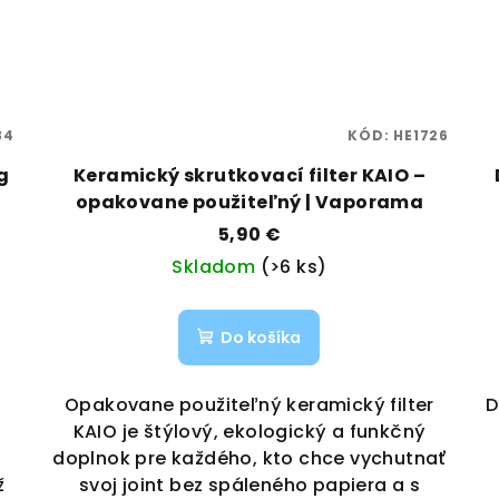
34
KÓD:
HE1726
g
Keramický skrutkovací filter KAIO –
opakovane použiteľný | Vaporama
5,90 €
Skladom
(>6 ks)
Do košíka
Opakovane použiteľný keramický filter
D
KAIO je štýlový, ekologický a funkčný
e
doplnok pre každého, kto chce vychutnať
ž
svoj joint bez spáleného papiera a s