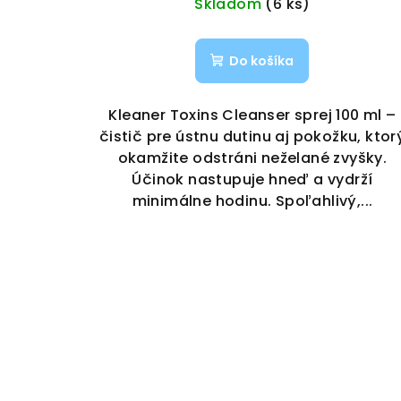
Skladom
(6 ks)
Do košíka
Kleaner Toxins Cleanser sprej 100 ml –
čistič pre ústnu dutinu aj pokožku, ktor
okamžite odstráni neželané zvyšky.
Účinok nastupuje hneď a vydrží
minimálne hodinu. Spoľahlivý,...