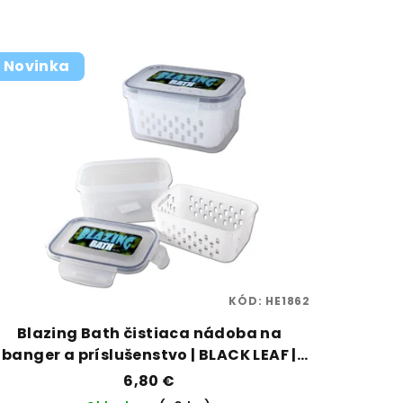
Novinka
KÓD:
HE1862
Blazing Bath čistiaca nádoba na
banger a príslušenstvo | BLACK LEAF |
VAPORAMA
6,80 €