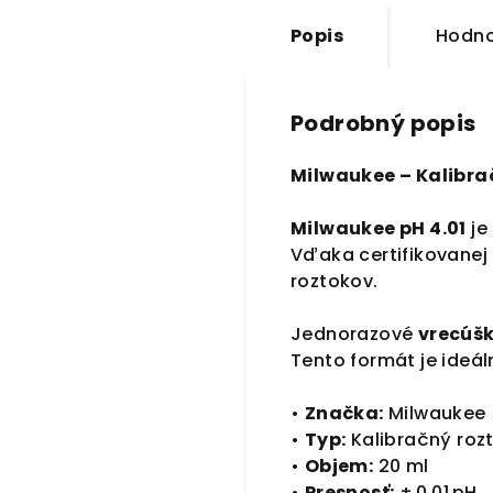
Popis
Hodno
Podrobný popis
Milwaukee – Kalibrač
Milwaukee pH 4.01
je
Vďaka certifikovane
roztokov.
Jednorazové
vrecúšk
Tento formát je ideál
•
Značka:
Milwaukee
•
Typ:
Kalibračný rozt
•
Objem:
20 ml
•
Presnosť:
± 0,01 pH