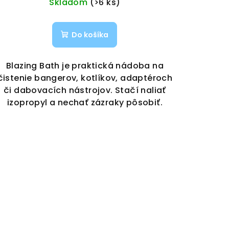
Skladom
(>6 ks)
Do košíka
Blazing Bath je praktická nádoba na
čistenie bangerov, kotlíkov, adaptéroch
či dabovacích nástrojov. Stačí naliať
izopropyl a nechať zázraky pôsobiť.