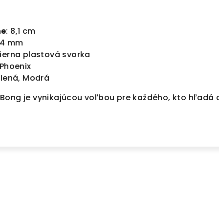
ne
: 8,1 cm
4,4 mm
Čierna plastová svorka
 Phoenix
elená, Modrá
ong je vynikajúcou voľbou pre každého, kto hľadá od