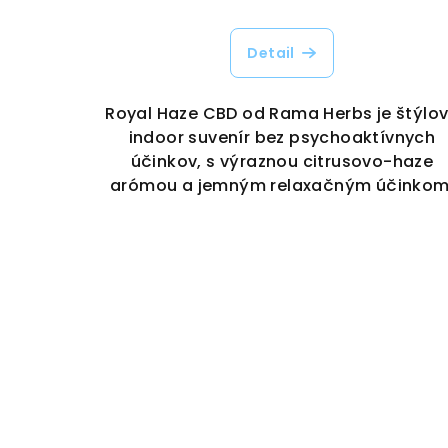
Detail
Royal Haze CBD od Rama Herbs je štýlo
indoor suvenír bez psychoaktívnych
účinkov, s výraznou citrusovo-haze
arómou a jemným relaxačným účinkom