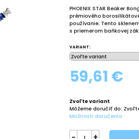
produktu
PHOENIX STAR Beaker Bong
je
prémiového borosilikátové
0,0
používanie. Tento sklene
z
s priemerom baňkovej zák
5
hviezdičiek.
VARIANT:
59,61 €
Jednotková
cena:
Zvoľte variant
Môžeme doručiť do:
Zvoľt
Možnosti doručenia
−
+