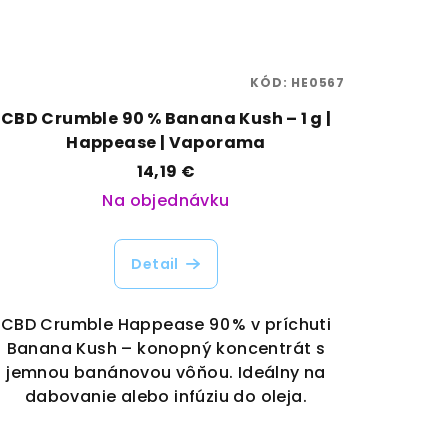
KÓD:
HE0567
CBD Crumble 90 % Banana Kush – 1 g |
Happease | Vaporama
14,19 €
Na objednávku
Detail
CBD Crumble Happease 90 % v príchuti
Banana Kush – konopný koncentrát s
jemnou banánovou vôňou. Ideálny na
dabovanie alebo infúziu do oleja.