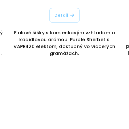
Detail
vý
Fialové šišky s kamienkovým vzhľadom a
kadidlovou arómou. Purple Sherbet s
p
VAPE420 efektom, dostupný vo viacerých
.
gramážach.