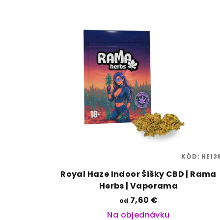
KÓD:
HE13
Royal Haze Indoor Šišky CBD | Rama
Herbs | Vaporama
7,60 €
od
Na objednávku