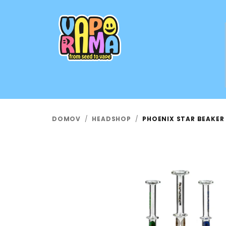
Prejsť
na
obsah
DOMOV
/
HEADSHOP
/
PHOENIX STAR BEAKER