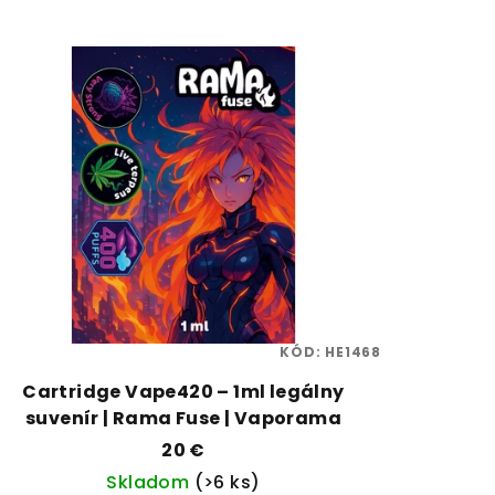
KÓD:
HE1468
Cartridge Vape420 – 1ml legálny
suvenír | Rama Fuse | Vaporama
20 €
Skladom
(>6 ks)