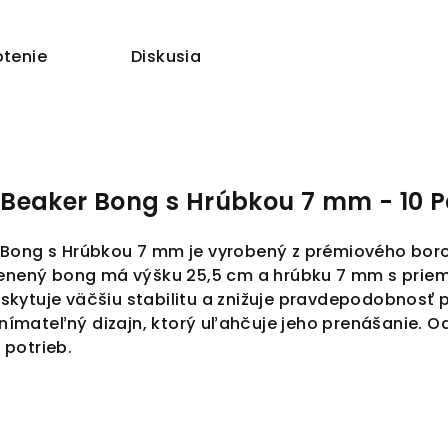
tenie
Diskusia
Beaker Bong s Hrúbkou 7 mm - 10 P
Bong s Hrúbkou 7 mm je vyrobený z prémiového boros
lenený bong má výšku 25,5 cm a hrúbku 7 mm s priem
kytuje väčšiu stabilitu a znižuje pravdepodobnosť 
ímateľný dizajn, ktorý uľahčuje jeho prenášanie.
potrieb.