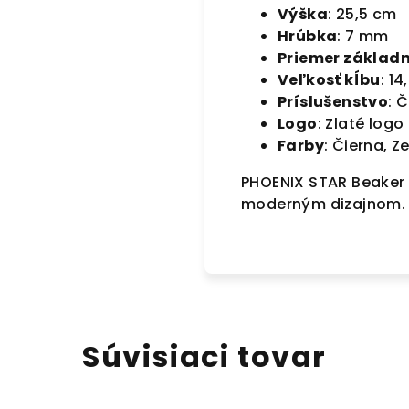
Výška
: 25,5 cm
Hrúbka
: 7 mm
Priemer základ
Veľkosť kĺbu
: 1
Príslušenstvo
: 
Logo
: Zlaté logo
Farby
: Čierna, Z
PHOENIX STAR Beaker B
moderným dizajnom.
Súvisiaci tovar