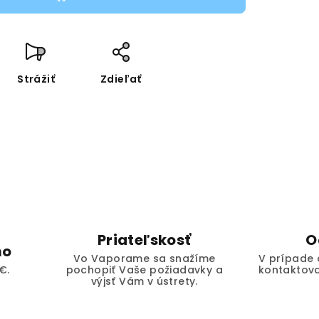
Strážiť
Zdieľať
Priateľskosť
O
mo
Vo Vaporame sa snažíme
V prípade 
€.
pochopiť Vaše požiadavky a
kontaktova
výjsť Vám v ústrety.