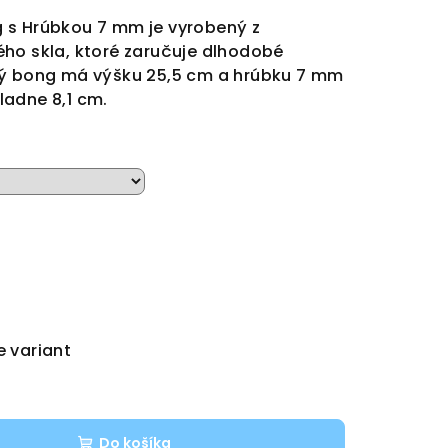
 s Hrúbkou 7 mm je vyrobený z
ho skla, ktoré zaručuje dlhodobé
ný bong má výšku 25,5 cm a hrúbku 7 mm
ladne 8,1 cm.
e variant
Do košíka