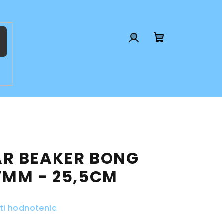
Prihlásenie
Nákupný
košík
AR BEAKER BONG
7MM - 25,5CM
ti hodnotenia