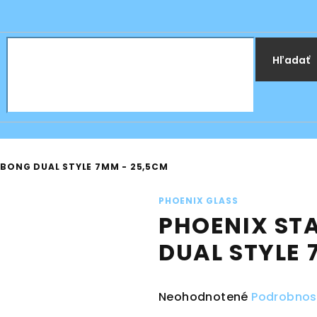
Hľadať
 BONG DUAL STYLE 7MM - 25,5CM
PHOENIX GLASS
PHOENIX ST
DUAL STYLE 
Priemerné
Neohodnotené
Podrobnos
hodnotenie