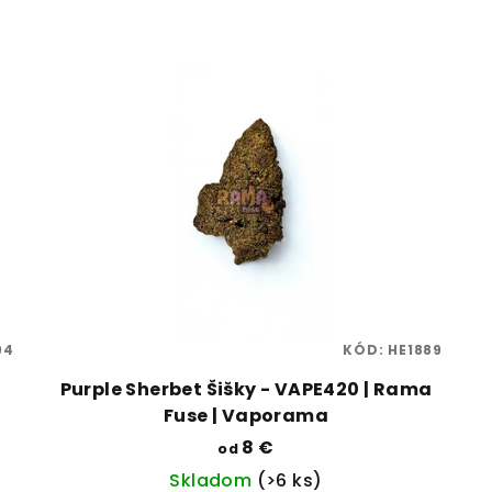
94
KÓD:
HE1889
Purple Sherbet Šišky - VAPE420 | Rama
Fuse | Vaporama
8 €
od
Skladom
(>6 ks)