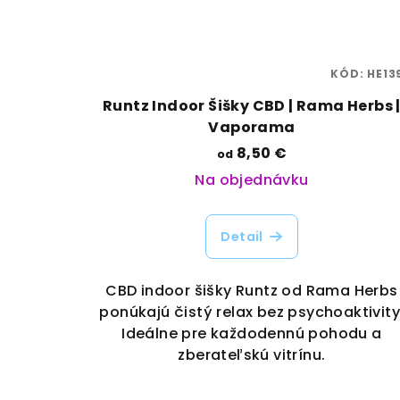
KÓD:
HE13
Runtz Indoor Šišky CBD | Rama Herbs 
Vaporama
8,50 €
od
Na objednávku
Detail
CBD indoor šišky Runtz od Rama Herbs
ponúkajú čistý relax bez psychoaktivity
Ideálne pre každodennú pohodu a
zberateľskú vitrínu.