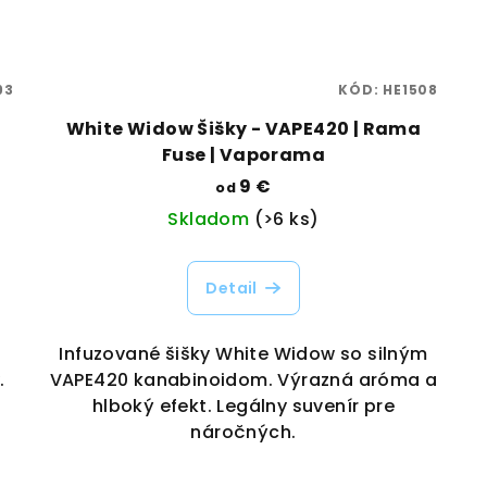
93
KÓD:
HE1508
|
White Widow Šišky - VAPE420 | Rama
Fuse | Vaporama
9 €
od
Skladom
(>6 ks)
Detail
Infuzované šišky White Widow so silným
.
VAPE420 kanabinoidom. Výrazná aróma a
hlboký efekt. Legálny suvenír pre
náročných.