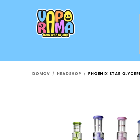
Prejsť
na
obsah
DOMOV
/
HEADSHOP
/
PHOENIX STAR GLYCER