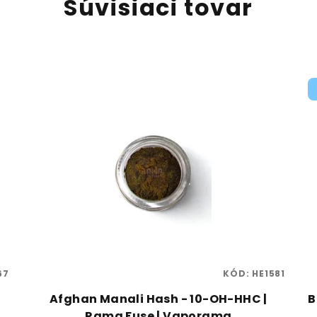
Súvisiaci tovar
67
KÓD:
HE1581
Afghan Manali Hash - 10-OH-HHC |
B
Rama Fuse | Vaporama