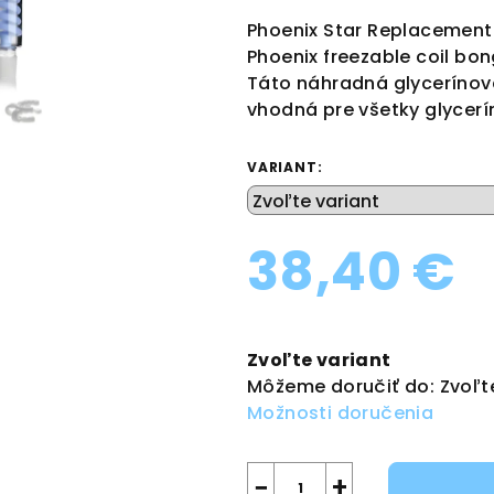
produktu
Phoenix Star Replacement 
je
Phoenix freezable coil b
0,0
Táto náhradná glycerínov
z
vhodná pre všetky glycer
5
hviezdičiek.
VARIANT:
38,40 €
Jednotková
cena:
Zvoľte variant
Môžeme doručiť do:
Zvoľt
Možnosti doručenia
−
+