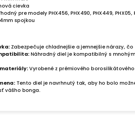
nová cievka
hodný pre modely PHX456, PHX490, PHX449, PHX05, P
 34mm spojkou
vka:
Zabezpečuje chladnejšie a jemnejšie nárazy, čo 
patibilita:
Náhradný diel je kompatibilný s mnohým
materiály:
Vyrobené z prémiového borosilikátového s
mena:
Tento diel je navrhnutý tak, aby ho bolo mož
sť vášho bonga.