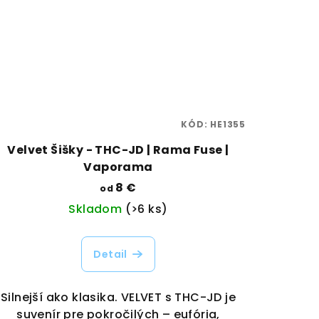
KÓD:
HE1355
Velvet Šišky - THC-JD | Rama Fuse |
Vaporama
8 €
od
Skladom
(>6 ks)
Detail
Silnejší ako klasika. VELVET s THC-JD je
suvenír pre pokročilých – eufória,