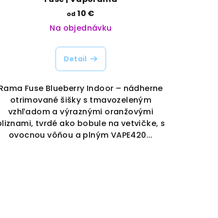
10 €
od
Na objednávku
Detail
Rama Fuse Blueberry Indoor – nádherne
otrimované šišky s tmavozeleným
vzhľadom a výraznými oranžovými
bliznami, tvrdé ako bobule na vetvičke, s
ovocnou vôňou a plným VAPE420...