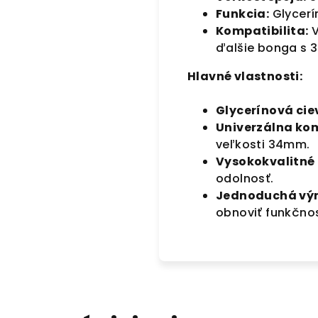
Funkcia:
Glycerí
Kompatibilita:
V
ďalšie bonga s
Hlavné vlastnosti:
Glycerínová cie
Univerzálna kom
veľkosti 34mm.
Vysokokvalitné 
odolnosť.
Jednoduchá vý
obnoviť funkčno