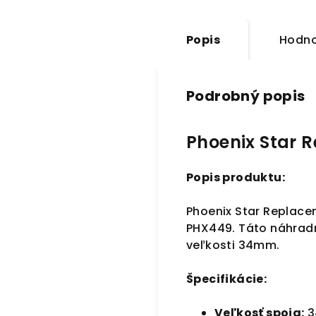
Popis
Hodno
Podrobný popis
Phoenix Star 
Popis produktu:
Phoenix Star Replace
PHX449. Táto náhradn
veľkosti 34mm.
Špecifikácie:
Veľkosť spoja:
3