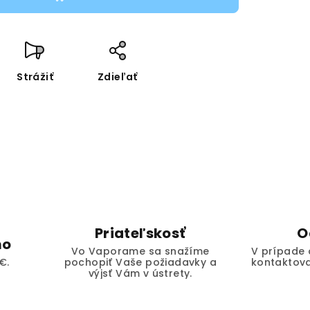
Strážiť
Zdieľať
Priateľskosť
O
mo
Vo Vaporame sa snažíme
V prípade 
€.
pochopiť Vaše požiadavky a
kontaktova
výjsť Vám v ústrety.