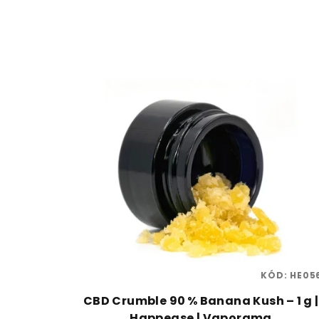
KÓD:
HE05
CBD Crumble 90 % Banana Kush – 1 g |
Happease | Vaporama