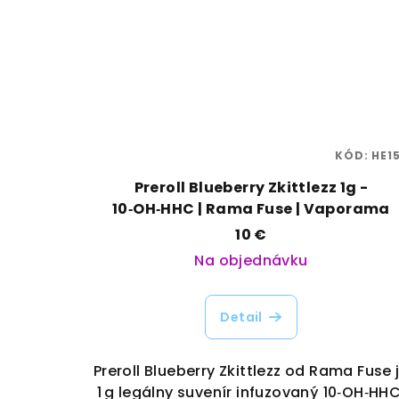
KÓD:
HE15
Preroll Blueberry Zkittlezz 1g -
10‑OH‑HHC | Rama Fuse | Vaporama
10 €
Na objednávku
Detail
Preroll Blueberry Zkittlezz od Rama Fuse 
1 g legálny suvenír infuzovaný 10‑OH‑HHC