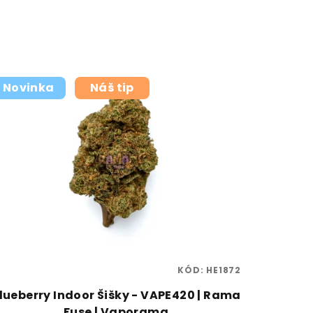
Novinka
Náš tip
KÓD:
HE1872
lueberry Indoor Šišky - VAPE420 | Rama
Fuse | Vaporama