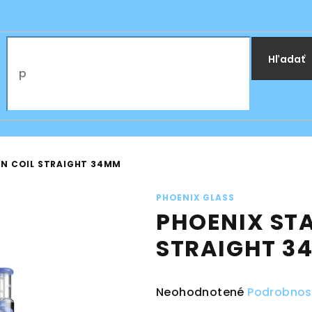
Hľadať
IN COIL STRAIGHT 34MM
PHOENIX GLASS
PHOENIX STA
STRAIGHT 3
Priemerné
Neohodnotené
Podrobnos
hodnotenie