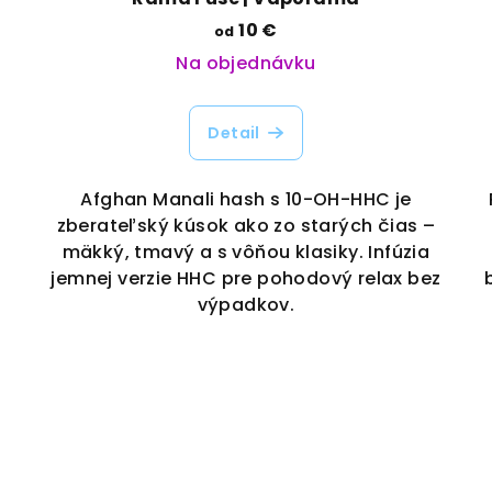
10 €
od
Na objednávku
Detail
Afghan Manali hash s 10-OH-HHC je
zberateľský kúsok ako zo starých čias –
mäkký, tmavý a s vôňou klasiky. Infúzia
jemnej verzie HHC pre pohodový relax bez
výpadkov.