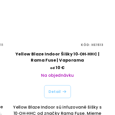
11
KÓD:
HE1513
Yellow Blaze Indoor Šišky 10‑OH‑HHC |
Rama Fuse | Vaporama
10 €
od
Na objednávku
Detail
je
Yellow Blaze Indoor sú infuzované šišky s
.
10‑OH‑HHC od značky Rama Fuse. Mierne