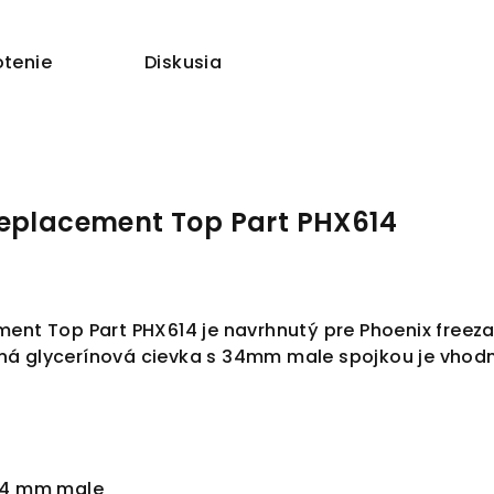
tenie
Diskusia
Replacement Top Part PHX614
ment Top Part PHX614 je navrhnutý pre Phoenix free
á glycerínová cievka s 34mm male spojkou je vhodn
4 mm male