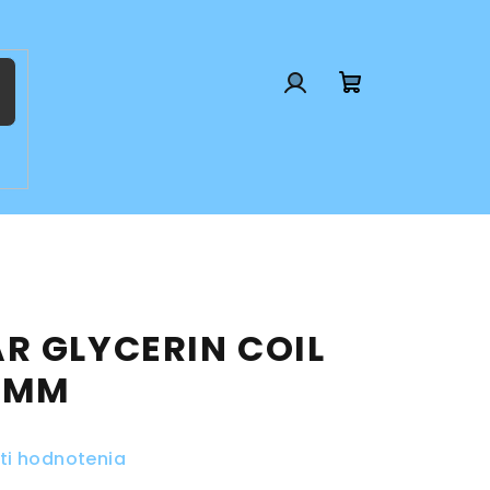
Prihlásenie
Nákupný
košík
R GLYCERIN COIL
4MM
ti hodnotenia