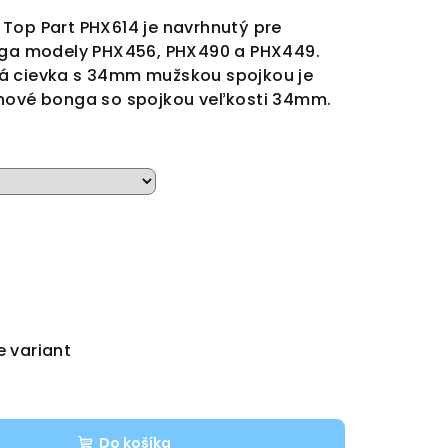
Top Part PHX614 je navrhnutý pre
onga modely PHX456, PHX490 a PHX449.
á cievka s 34mm mužskou spojkou je
ínové bonga so spojkou veľkosti 34mm.
e variant
Do košíka