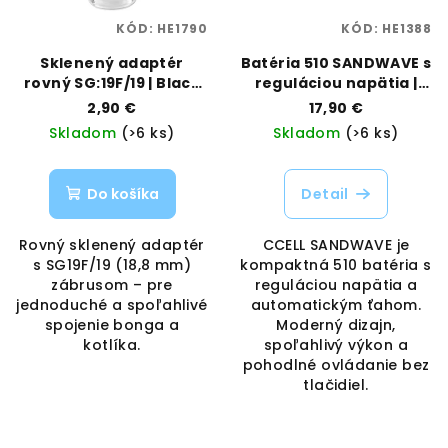
KÓD:
HE1790
KÓD:
HE1388
Sklenený adaptér
Batéria 510 SANDWAVE s
rovný SG:19F/19 | Black
reguláciou napätia |
Leaf | Vaporama
CCELL | Vaporama
2,90 €
17,90 €
Skladom
(>6 ks)
Skladom
(>6 ks)
Do košíka
Detail
Rovný sklenený adaptér
CCELL SANDWAVE je
s SG19F/19 (18,8 mm)
kompaktná 510 batéria s
zábrusom – pre
reguláciou napätia a
jednoduché a spoľahlivé
automatickým ťahom.
spojenie bonga a
Moderný dizajn,
kotlíka.
spoľahlivý výkon a
pohodlné ovládanie bez
tlačidiel.