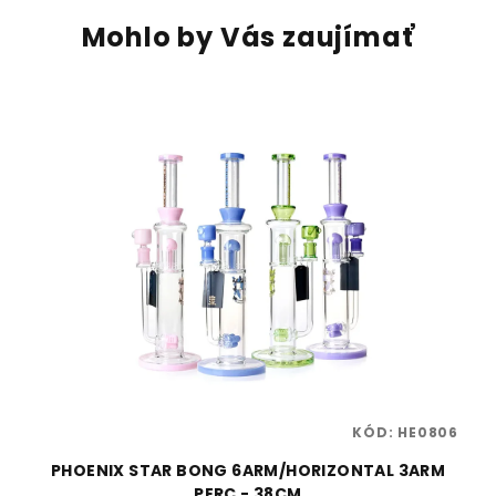
Mohlo by Vás zaujímať
49
KÓD:
HE0806
PHOENIX STAR BONG 6ARM/HORIZONTAL 3ARM
PERC - 38CM