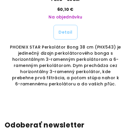
60,10 €
Na objednávku
Detail
PHOENIX STAR Perkolátor Bong 38 cm (PHX543) je
r
jedinečný dizajn perkolátorového bonga s
horizontálnym 3-ramenným perkolátorom a 6-
ný
ramenným perkolátorom. Dym prechádza cez
s
horizontálny 3-ramenný perkolátor, kde
prebehne prvá filtrácia, a potom stúpa nahor k
6-ramennému perkolátoru a do vašich pľúc.
Odoberať newsletter