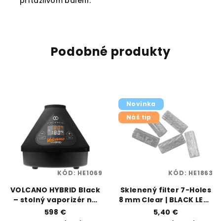
prítažlivom balení.
Podobné produkty
Novinka
Náš tip
KÓD:
HE1069
KÓD:
HE1863
VOLCANO HYBRID Black
Sklenený filter 7-Holes
– stolný vaporizér na
8 mm Clear | BLACK LEAF
bylinky | Storz & Bickel |
| VAPORAMA
598 €
5,40 €
Vaporama