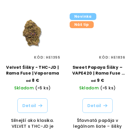
Novinka
Náš tip
KÓD:
HE1355
KÓD:
HE1836
Velvet Šišky - THC-JD |
Sweet Papaya Šišky –
Rama Fuse | Vaporama
VAPE420 | Rama Fuse |
Vaporama
8 €
9 €
od
od
Skladom
(>6 ks)
Skladom
(>6 ks)
Detail
Detail
Silnejší ako klasika.
Šťavnatá papája v
VELVET s THC-JD je
legálnom šate – šišky