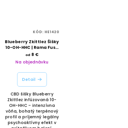
KÓD:
HE1420
Blueberry Zkittlez Šišky
10-OH-HHC | Rama Fuse
| Vaporama
8 €
od
Na objednávku
Detail
CBD šišky Blueberry
Zkittlez infúzovaná 10-
OH-HHC – intenzívna
vôňa, bohatý terpénový
profil a príjemný legálny
psychoaktívny efekt v