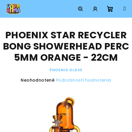
Prejsť
na
obsah
Nákup
Hľadať
Prihlásenie
PHOENIX STAR RECYCLER
košík
BONG SHOWERHEAD PERC
5MM ORANGE - 22CM
PHOENIX GLASS
Priemerné
Neohodnotené
Podrobnosti hodnotenia
hodnotenie
produktu
je
0,0
z
5
hviezdičiek.