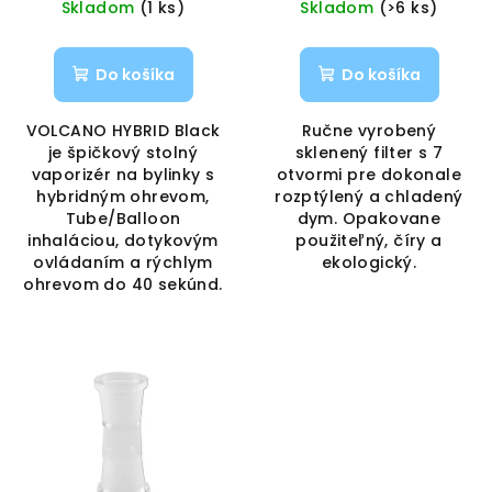
Skladom
(1 ks)
Skladom
(>6 ks)
Do košíka
Do košíka
VOLCANO HYBRID Black
Ručne vyrobený
je špičkový stolný
sklenený filter s 7
vaporizér na bylinky s
otvormi pre dokonale
hybridným ohrevom,
rozptýlený a chladený
Tube/Balloon
dym. Opakovane
inhaláciou, dotykovým
použiteľný, číry a
ovládaním a rýchlym
ekologický.
ohrevom do 40 sekúnd.