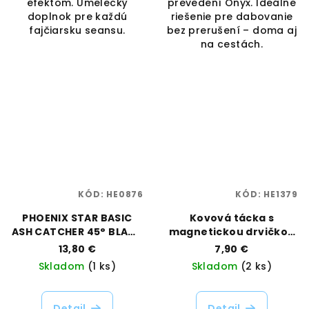
efektom. Umelecký
prevedení Onyx. Ideálne
doplnok pre každú
riešenie pre dabovanie
fajčiarsku seansu.
bez prerušení – doma aj
na cestách.
KÓD:
HE0876
KÓD:
HE1379
PHOENIX STAR BASIC
Kovová tácka s
ASH CATCHER 45° BLACK
magnetickou drvičkou
- 14MM
– Mission AK47, veľkosť
13,80 €
7,90 €
Large | Best Buds |
Skladom
(1 ks)
Skladom
(2 ks)
Vaporama
Detail
Detail