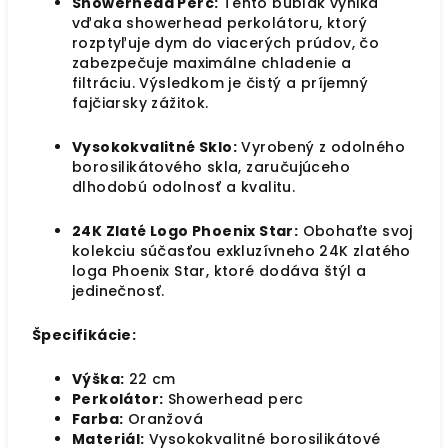
Showerhead Perc:
Tento bublák vyniká
vďaka showerhead perkolátoru, ktorý
rozptyľuje dym do viacerých prúdov, čo
zabezpečuje maximálne chladenie a
filtráciu. Výsledkom je čistý a príjemný
fajčiarsky zážitok.
Vysokokvalitné Sklo:
Vyrobený z odolného
borosilikátového skla, zaručujúceho
dlhodobú odolnosť a kvalitu.
24K Zlaté Logo Phoenix Star:
Obohaťte svoj
kolekciu súčasťou exkluzívneho 24K zlatého
loga Phoenix Star, ktoré dodáva štýl a
jedinečnosť.
Špecifikácie:
Výška:
22 cm
Perkolátor:
Showerhead perc
Farba:
Oranžová
Materiál:
Vysokokvalitné borosilikátové