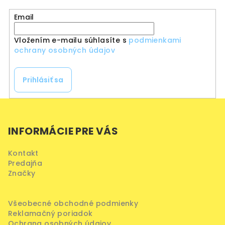
Email
Vložením e-mailu súhlasíte s
podmienkami
ochrany osobných údajov
Prihlásiť sa
Z
á
INFORMÁCIE PRE VÁS
p
ä
Kontakt
t
Predajňa
i
Značky
e
Všeobecné obchodné podmienky
Reklamačný poriadok
Ochrana osobných údajov