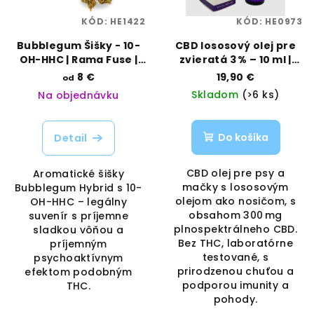
KÓD:
HE1422
KÓD:
HE0973
Bubblegum Šišky - 10-
CBD lososový olej pre
OH-HHC | Rama Fuse |
zvieratá 3 % – 10 ml |
Vaporama
Hemp Point | Vaporama
8 €
19,90 €
od
Skladom
(>6 ks)
Na objednávku
Do košíka
Detail
CBD olej pre psy a
Aromatické šišky
mačky s lososovým
Bubblegum Hybrid s 10-
olejom ako nosičom, s
OH-HHC – legálny
obsahom 300 mg
suvenír s príjemne
plnospektrálneho CBD.
sladkou vôňou a
Bez THC, laboratórne
príjemným
testované, s
psychoaktívnym
prirodzenou chuťou a
efektom podobným
podporou imunity a
THC.
pohody.