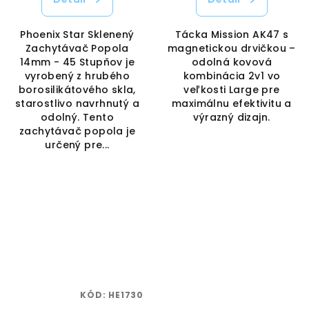
Phoenix Star Sklenený
Tácka Mission AK47 s
Zachytávač Popola
magnetickou drvičkou –
14mm - 45 Stupňov je
odolná kovová
vyrobený z hrubého
kombinácia 2v1 vo
borosilikátového skla,
veľkosti Large pre
starostlivo navrhnutý a
maximálnu efektivitu a
odolný. Tento
výrazný dizajn.
zachytávač popola je
určený pre...
KÓD:
HE1730