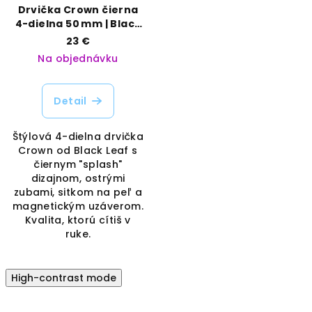
Drvička Crown čierna
4-dielna 50 mm | Black
Leaf | Vaporama
23 €
Na objednávku
Detail
Štýlová 4-dielna drvička
Crown od Black Leaf s
čiernym "splash"
dizajnom, ostrými
zubami, sitkom na peľ a
magnetickým uzáverom.
Kvalita, ktorú cítiš v
ruke.
High-contrast mode