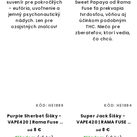
suvenír pre pokročilých
Sweet Papaya od Rama
– eufória, uvoľnenie a
Fuse ťa prekvapia
jemný psychonautický
tvrdosťou, vôňou aj
nádych. Len pre
účinkom podobným
ozajstných znalcov!
THC. Niečo pre
zberateľov, ktorí vedia,
čo chcú.
KÓD:
HE1889
KÓD:
HE1884
Purple Sherbet Šišky -
Super Jack Šišky -
VAPE420 | Rama Fuse |
VAPE420 | RAMA FUSE |
Vaporama
VAPORAMA
8 €
8 €
od
od