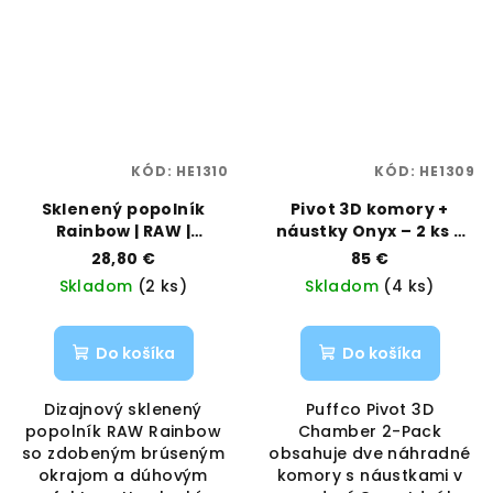
KÓD:
HE1310
KÓD:
HE1309
Sklenený popolník
Pivot 3D komory +
Rainbow | RAW |
náustky Onyx – 2 ks v
Vaporama
púzdre | Puffco |
28,80 €
85 €
Vaporama
Skladom
(2 ks)
Skladom
(4 ks)
Do košíka
Do košíka
Dizajnový sklenený
Puffco Pivot 3D
popolník RAW Rainbow
Chamber 2-Pack
so zdobeným brúseným
obsahuje dve náhradné
okrajom a dúhovým
komory s náustkami v