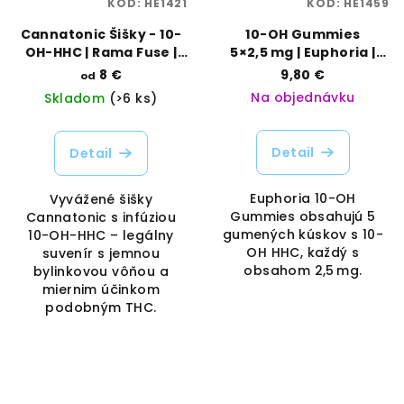
KÓD:
HE1421
KÓD:
HE1459
Cannatonic Šišky - 10-
10-OH Gummies
OH-HHC | Rama Fuse |
5×2,5 mg | Euphoria |
Vaporama
Vaporama
8 €
9,80 €
od
Na objednávku
Skladom
(>6 ks)
Detail
Detail
Euphoria 10-OH
Vyvážené šišky
Gummies obsahujú 5
Cannatonic s infúziou
gumených kúskov s 10-
10-OH-HHC – legálny
OH HHC, každý s
suvenír s jemnou
obsahom 2,5 mg.
bylinkovou vôňou a
miernim účinkom
podobným THC.