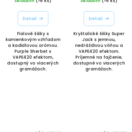
Skladom
(>6 ks)
Skladom
(>6 ks)
Detail
Detail
Fialové šišky s
Kryštalické šišky Super
kamienkovým vzhľadom
Jack s jemnou,
a kadidlovou arómou.
nedráždivou vôňou a
Purple Sherbet s
VAPE420 efektom.
VAPE420 efektom,
Príjemné na fajčenie,
dostupný vo viacerých
dostupné vo viacerých
gramážach.
gramážach.