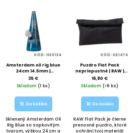
KÓD:
HE0134
KÓD:
HE1474
Amsterdam oil rig blue
Puzdro Flat Pack
24cm 14.5mm |
nepriepustné | RAW |
AMSTERDAM |
Vaporama
35 €
16,80 €
VAPORAMA
Skladom
(1 ks)
Skladom
(>6 ks)
Do košíka
Do košíka
Sklenený Amsterdam Oil
RAW Flat Pack je čierne
Rig Blue so sopkovitým
prenosné puzdro, ktoré
tvarom, výškou 24 cm a
ochráni tvoj materiál