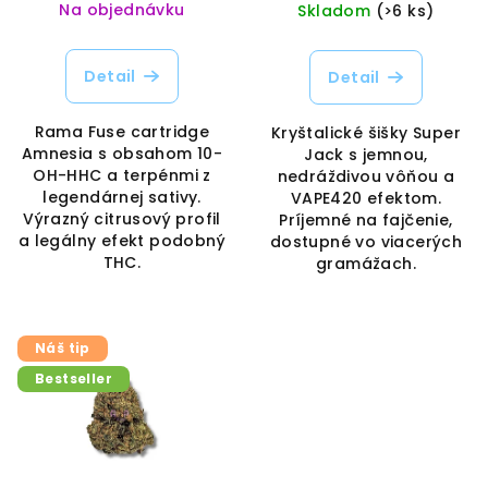
Na objednávku
Skladom
(>6 ks)
Detail
Detail
Rama Fuse cartridge
Kryštalické šišky Super
Amnesia s obsahom 10-
Jack s jemnou,
OH-HHC a terpénmi z
nedráždivou vôňou a
legendárnej sativy.
VAPE420 efektom.
Výrazný citrusový profil
Príjemné na fajčenie,
a legálny efekt podobný
dostupné vo viacerých
THC.
gramážach.
Náš tip
Bestseller