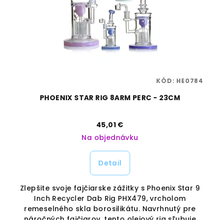
85
KÓD:
HE0784
60
PHOENIX STAR RIG 8ARM PERC - 23CM
45,01 €
Na objednávku
Detail
Zlepšite svoje fajčiarske zážitky s Phoenix Star 9
Inch Recycler Dab Rig PHX479, vrcholom
remeselného skla borosilikátu. Navrhnutý pre
om
náročných fajčiarov, tento olejový rig sľubuje