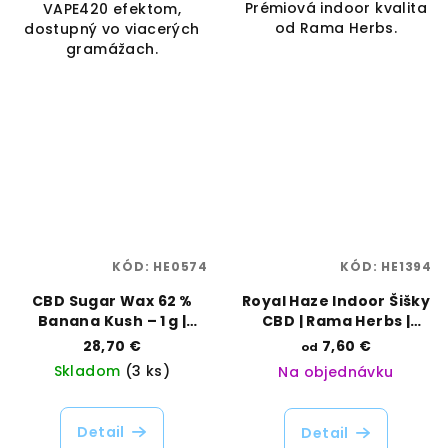
Prémiová indoor kvalita
VAPE420 efektom,
od Rama Herbs.
dostupný vo viacerých
gramážach.
KÓD:
HE0574
KÓD:
HE1394
CBD Sugar Wax 62 %
Royal Haze Indoor Šišky
Banana Kush – 1 g |
CBD | Rama Herbs |
Happease | Vaporama
Vaporama
28,70 €
7,60 €
od
Skladom
(3 ks)
Na objednávku
Detail
Detail