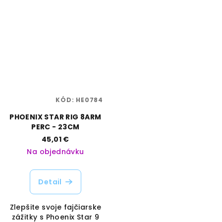
KÓD:
HE0784
PHOENIX STAR RIG 8ARM
PERC - 23CM
45,01 €
Na objednávku
Detail
Zlepšite svoje fajčiarske
zážitky s Phoenix Star 9