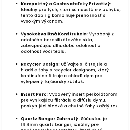
Kompaktný a Cestovateľsky Prívetivý:
Ideálny pre tých, ktorí sú neustále v pohybe,
tento dab rig kombinuje prenosnosť s
vysokým výkonom.
Vysokokvalitná Konštrukcia:
Vyrobený z
odolného borosilikátového skla,
zabezpečujúc dlhodobú odolnosť a
odolnosť voči teplu.
Recycler Design:
Užívajte si čistejšie a
hladšie ťahy s recycler designom, ktorý
kontinuálne filtruje a chladí dym pre
vylepšený fajčiarsky zážitok.
Insert Perc:
Vybavený insert perkolátorom
pre vynikajúcu filtráciu a difúziu dymu,
poskytujúci hladké a chutné ťahy každý raz.
Quartz Banger Zahrnutý:
Súčasťou je
14.4mm quartz banger, ideálny pre