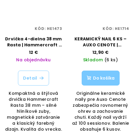
KÓD:
HE1473
KÓD:
HE1714
Drvička 4-dielna 38 mm
KERAMICKÝ NAIL 6 KS –
Rasta | Hammercraft |
AUXO CENOTE |
Vaporama
Vaporama
12 €
12,90 €
Na objednávku
Skladom
(6 ks)
Detail
Do košíka
Kompaktná a štýlová
Originálne keramické
drvička Hammercraft
naily pre Auxo Cenote
Rasta 38 mm – silné
zabezpečia rovnomerný
hliníkové zuby,
ohrev a zachovanie
magnetické zatváranie
chuti. Každý nail vydrží
a klasický farebný
až 100 sessionov. Balenie
dizajn. Kvalita do vrecka.
obsahuje 6 kusov.