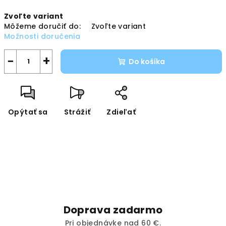
Jednotková
Zvoľte variant
cena:
Môžeme doručiť do:
Zvoľte variant
Možnosti doručenia
−
+
Do košíka
Opýtať sa
Strážiť
Zdieľať
Doprava zadarmo
Pri objednávke nad 60 €.