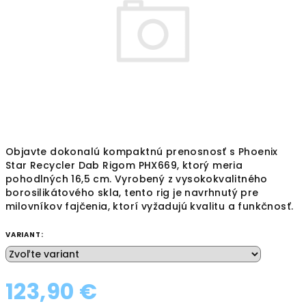
hviezdičiek.
Objavte dokonalú kompaktnú prenosnosť s Phoenix
Star Recycler Dab Rigom PHX669, ktorý meria
pohodlných 16,5 cm. Vyrobený z vysokokvalitného
borosilikátového skla, tento rig je navrhnutý pre
milovníkov fajčenia, ktorí vyžadujú kvalitu a funkčnosť.
VARIANT:
123,90 €