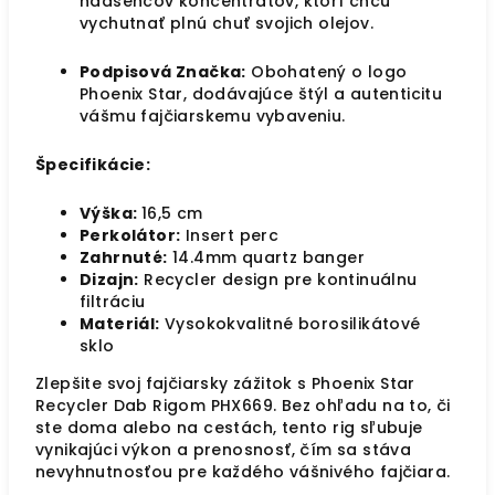
nadšencov koncentrátov, ktorí chcú
vychutnať plnú chuť svojich olejov.
Podpisová Značka:
Obohatený o logo
Phoenix Star, dodávajúce štýl a autenticitu
vášmu fajčiarskemu vybaveniu.
Špecifikácie:
Výška:
16,5 cm
Perkolátor:
Insert perc
Zahrnuté:
14.4mm quartz banger
Dizajn:
Recycler design pre kontinuálnu
filtráciu
Materiál:
Vysokokvalitné borosilikátové
sklo
Zlepšite svoj fajčiarsky zážitok s Phoenix Star
Recycler Dab Rigom PHX669. Bez ohľadu na to, či
ste doma alebo na cestách, tento rig sľubuje
vynikajúci výkon a prenosnosť, čím sa stáva
nevyhnutnosťou pre každého vášnivého fajčiara.