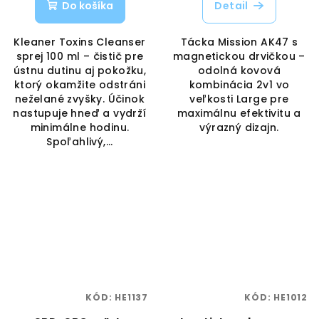
Do košíka
Detail
Kleaner Toxins Cleanser
Tácka Mission AK47 s
sprej 100 ml – čistič pre
magnetickou drvičkou –
ústnu dutinu aj pokožku,
odolná kovová
ktorý okamžite odstráni
kombinácia 2v1 vo
neželané zvyšky. Účinok
veľkosti Large pre
nastupuje hneď a vydrží
maximálnu efektivitu a
minimálne hodinu.
výrazný dizajn.
Spoľahlivý,...
KÓD:
HE1137
KÓD:
HE1012