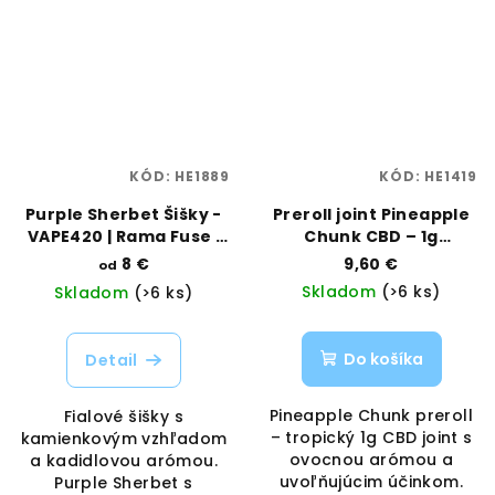
KÓD:
HE1889
KÓD:
HE1419
Purple Sherbet Šišky -
Preroll joint Pineapple
VAPE420 | Rama Fuse |
Chunk CBD – 1g
Vaporama
tropický suvenír | Rama
8 €
9,60 €
od
Herbs | Vaporama
Skladom
(>6 ks)
Skladom
(>6 ks)
Do košíka
Detail
Pineapple Chunk preroll
Fialové šišky s
– tropický 1g CBD joint s
kamienkovým vzhľadom
ovocnou arómou a
a kadidlovou arómou.
uvoľňujúcim účinkom.
Purple Sherbet s