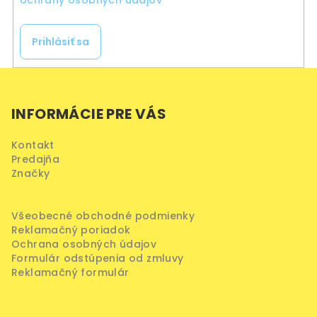
ochrany osobných údajov
Prihlásiť sa
Z
á
INFORMÁCIE PRE VÁS
p
ä
Kontakt
t
Predajňa
i
Značky
e
Všeobecné obchodné podmienky
Reklamačný poriadok
Ochrana osobných údajov
Formulár odstúpenia od zmluvy
Reklamačný formulár