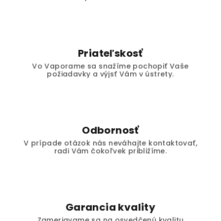
Priateľskosť
Vo Vaporame sa snažíme pochopiť Vaše
požiadavky a výjsť Vám v ústrety.
Odbornosť
V prípade otázok nás neváhajte kontaktovať,
radi Vám čokoľvek približíme.
Garancia kvality
Zameriavame sa na osvedčenú kvalitu