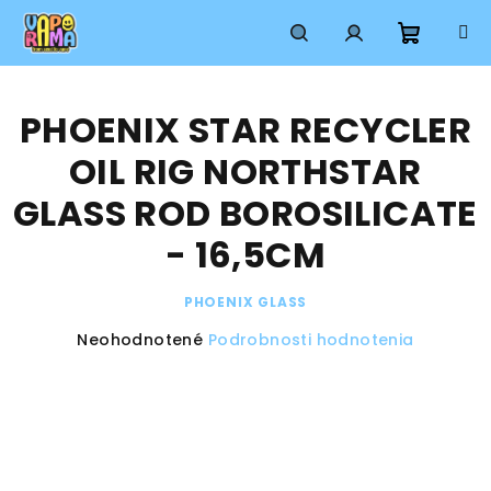
Prejsť
na
obsah
Nákup
Hľadať
Prihlásenie
PHOENIX STAR RECYCLER
košík
OIL RIG NORTHSTAR
GLASS ROD BOROSILICATE
- 16,5CM
PHOENIX GLASS
Priemerné
Neohodnotené
Podrobnosti hodnotenia
hodnotenie
produktu
je
0,0
z
5