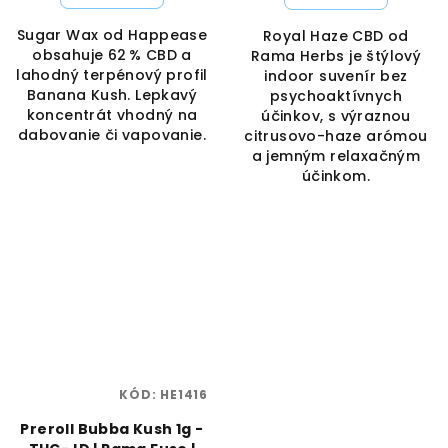
Sugar Wax od Happease
Royal Haze CBD od
obsahuje 62 % CBD a
Rama Herbs je štýlový
lahodný terpénový profil
indoor suvenír bez
Banana Kush. Lepkavý
psychoaktívnych
koncentrát vhodný na
účinkov, s výraznou
dabovanie či vapovanie.
citrusovo-haze arómou
a jemným relaxačným
účinkom.
KÓD:
HE1416
Preroll Bubba Kush 1g -