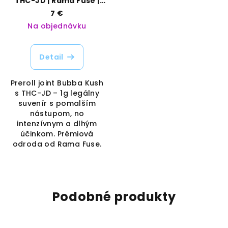
THC-JD | Rama Fuse |
Vaporama
7 €
Na objednávku
Detail
Preroll joint Bubba Kush
s THC-JD – 1g legálny
suvenír s pomalším
nástupom, no
intenzívnym a dlhým
účinkom. Prémiová
odroda od Rama Fuse.
Podobné produkty