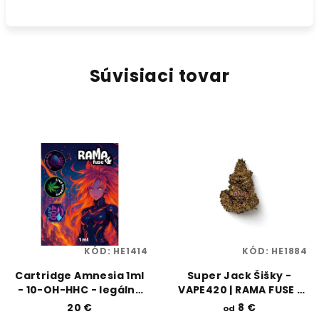
Súvisiaci tovar
KÓD:
HE1414
KÓD:
HE1884
Cartridge Amnesia 1ml
Super Jack Šišky -
- 10-OH-HHC - legálny
VAPE420 | RAMA FUSE |
suvenír s terpénmi |
VAPORAMA
20 €
8 €
od
Rama Fuse | Vaporama