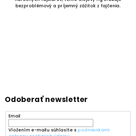
o
bezproblémový a príjemný zážitok z fajčenia.
ne
o
a
Odoberať newsletter
Email
Vložením e-mailu súhlasíte s
podmienkami