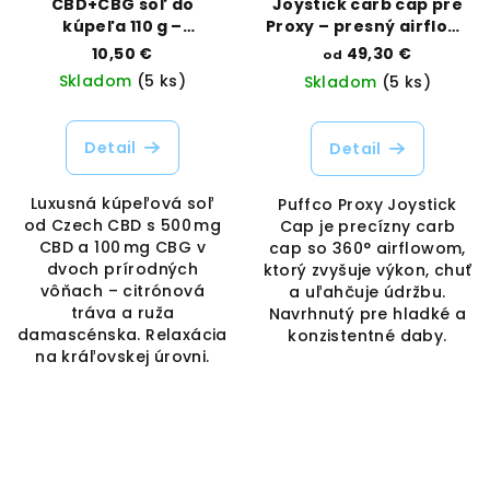
CBD+CBG soľ do
Joystick carb cap pre
kúpeľa 110 g –
Proxy – presný airflow |
citrónová tráva/ruža |
Puffco | Vaporama
10,50 €
49,30 €
od
Czech CBD | Vaporama
Skladom
(5 ks)
Skladom
(5 ks)
Detail
Detail
Luxusná kúpeľová soľ
Puffco Proxy Joystick
od Czech CBD s 500 mg
Cap je precízny carb
CBD a 100 mg CBG v
cap so 360° airflowom,
dvoch prírodných
ktorý zvyšuje výkon, chuť
vôňach – citrónová
a uľahčuje údržbu.
tráva a ruža
Navrhnutý pre hladké a
damascénska. Relaxácia
konzistentné daby.
na kráľovskej úrovni.