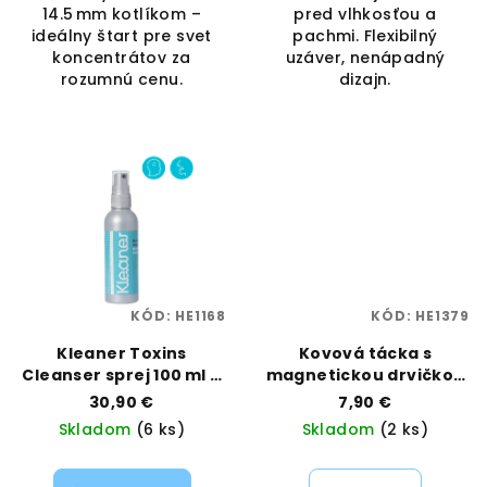
14.5 mm kotlíkom –
pred vlhkosťou a
ideálny štart pre svet
pachmi. Flexibilný
koncentrátov za
uzáver, nenápadný
rozumnú cenu.
dizajn.
KÓD:
HE1168
KÓD:
HE1379
Kleaner Toxins
Kovová tácka s
Cleanser sprej 100 ml –
magnetickou drvičkou
ústna hygiena &
– Mission AK47, veľkosť
30,90 €
7,90 €
pokožka | Kleaner |
Large | Best Buds |
Skladom
(6 ks)
Skladom
(2 ks)
Vaporama
Vaporama