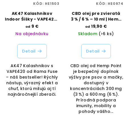
KÓD:
HE1503
KÓD:
HE0974
AK47 Kalashnikov
CBD olej pre zvieratá
Indoor Šišky - VAPE420 |
3 % / 6 % – 10 ml | Hemp
Rama Fuse | Vaporama
Point | Vaporama
9 €
19,90 €
od
od
Na objednávku
Skladom
(>6 ks)
Detail
Detail
AK47 Kalashnikov s
CBD olej od Hemp Point
VAPE420 od Rama Fuse
je bezpečný doplnok
– náš bestseller! Rýchly
výživy pre psov a mačky,
nástup, výrazný efekt a
dostupný v
chuť, ktorú milujú aj tí
koncentráciách 300 mg
najnáročnejší zberači.
(3 %) a 600 mg (6 %).
Prírodná podpora
imunity, mobility a
pohody vášho...