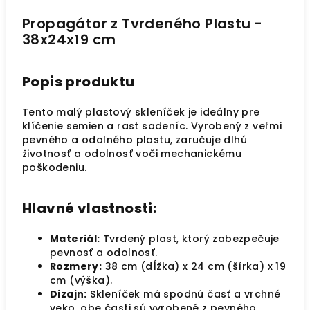
Propagátor z Tvrdeného Plastu -
38x24x19 cm
Popis produktu
Tento malý plastový skleníček je ideálny pre
klíčenie semien a rast sadeníc. Vyrobený z veľmi
pevného a odolného plastu, zaručuje dlhú
životnosť a odolnosť voči mechanickému
poškodeniu.
Hlavné vlastnosti:
Materiál:
Tvrdený plast, ktorý zabezpečuje
pevnosť a odolnosť.
Rozmery:
38 cm (dĺžka) x 24 cm (šírka) x 19
cm (výška).
Dizajn:
Skleníček má spodnú časť a vrchné
veko, obe časti sú vyrobené z pevného