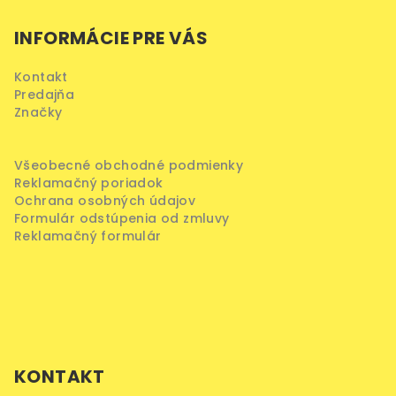
á
INFORMÁCIE PRE VÁS
p
ä
Kontakt
t
Predajňa
i
Značky
e
Všeobecné obchodné podmienky
Reklamačný poriadok
Ochrana osobných údajov
Formulár odstúpenia od zmluvy
Reklamačný formulár
KONTAKT