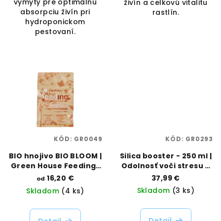
vymytý pre optimálnu
živín a celkovú vitalitu
absorpciu živín pri
rastlín.
hydroponickom
pestovaní.
KÓD:
GR0049
KÓD:
GR0293
BIO hnojivo BIO BLOOM |
Silica booster - 250 ml |
Green House Feeding |
Odolnosť voči stresu a
Vaporama
silné stonky | Advanced
16,20 €
37,99 €
od
Hydroponics |
Skladom
(3 ks)
Skladom
(4 ks)
Vaporama
Detail