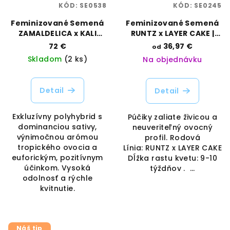
KÓD:
SE0538
KÓD:
SE0245
Feminizované Semená
Feminizované Semená
ZAMALDELICA x KALI
RUNTZ x LAYER CAKE |
CHINA | ACE SEEDS
BARNEYS FARM
72 €
36,97 €
od
Skladom
(2 ks)
Na objednávku
Detail
Detail
Exkluzívny polyhybrid s
Púčiky zaliate živicou a
dominanciou sativy,
neuveriteľný ovocný
výnimočnou arómou
profil. Rodová
tropického ovocia a
Línia: RUNTZ x LAYER CAKE
euforickým, pozitívnym
Dĺžka rastu kvetu: 9-10
účinkom. Vysoká
týždňov . ...
odolnosť a rýchle
kvitnutie.
Náš tip