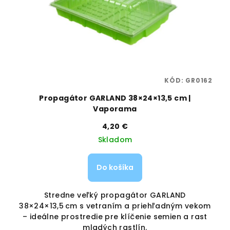
43
KÓD:
GR0162
ou
Propagátor GARLAND 38×24×13,5 cm |
Vaporama
4,20 €
Skladom
Do košíka
u
Stredne veľký propagátor GARLAND
38×24×13,5 cm s vetraním a priehľadným vekom
2
– ideálne prostredie pre klíčenie semien a rast
mladých rastlín.