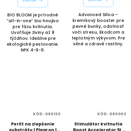
Detail
Advanced Silica –
BIO BLOOM je prírodné
kremíkový booster pre
“all-in-one” bio hnojivo
pevné bunky, odolnosť
pre fázu kvitnutia.
voči stresu, škodcom a
Uvoľňuje živiny až 8
teplotným výkyvom. Pre
týždňov. Ideálne pre
silné a zdravé rastliny.
ekologické pestovanie.
NPK 4-9-9.
KÓD:
GR0120
KÓD:
GR0003
Perlit na zlepšenie
Stimulátor kvitnutia
substrátu | Plagron |
Boost Accelerator 5l |