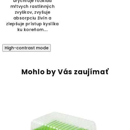
urýchľuje rozklad
mŕtvych rastlinných
zvyškov, zvyšuje
absorpciu živín a
zlepšuje prístup kyslíka
ku koreňom....
High-contrast mode
Mohlo by Vás zaujímať