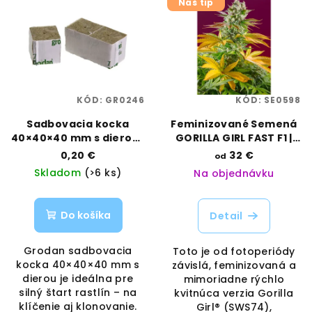
Náš tip
KÓD:
GR0246
KÓD:
SE0598
Sadbovacia kocka
Feminizované Semená
40×40×40 mm s dierou |
GORILLA GIRL FAST F1 |
Grodan | Vaporama
SWEET SEEDS
0,20 €
32 €
od
Skladom
(>6 ks)
Na objednávku
Do košíka
Detail
Grodan sadbovacia
Toto je od fotoperiódy
kocka 40×40×40 mm s
závislá, feminizovaná a
dierou je ideálna pre
mimoriadne rýchlo
silný štart rastlín – na
kvitnúca verzia Gorilla
klíčenie aj klonovanie.
Girl® (SWS74),