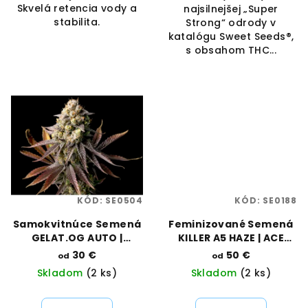
Skvelá retencia vody a
najsilnejšej „Super
stabilita.
Strong“ odrody v
katalógu Sweet Seeds®,
s obsahom THC...
KÓD:
SE0504
KÓD:
SE0188
Samokvitnúce Semená
Feminizované Semená
GELAT.OG AUTO |
KILLER A5 HAZE | ACE
SEEDSMAN SEEDS
SEEDS
30 €
50 €
od
od
Skladom
(2 ks)
Skladom
(2 ks)