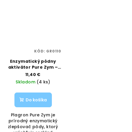
KÓD:
GR0110
Enzymatický pôdny
aktivátor Pure Zym –
0,25 L | Plagron |
11,40 €
Vaporama
Skladom
(4 ks)
Do košíka
Plagron Pure Zym je
prírodný enzymatický
zlepšovač pôdy, ktorý