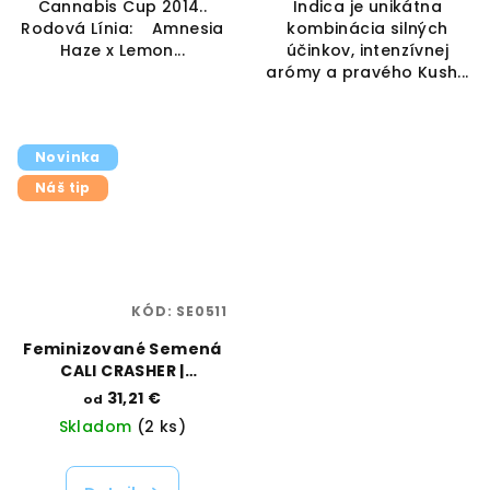
Cannabis Cup 2014..
Indica je unikátna
Rodová Línia: Amnesia
kombinácia silných
Haze x Lemon...
účinkov, intenzívnej
arómy a pravého Kush...
Novinka
Náš tip
KÓD:
SE0511
Feminizované Semená
CALI CRASHER |
DOCTORS CHOICE
31,21 €
od
Skladom
(2 ks)