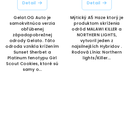
Detail
Detail
Gelat.OG Auto je
Mýtický A5 Haze ktorý je
samokvitnúca verzia
produktom skríženia
obľúbenej
odrôd MALAWI KILLER a
západopobrežnej
NORTHERN LIGHTS,
odrody Gelato. Táto
vytvoril jeden z
odroda vznikla krížením
najsilnejších Hybridov .
Sunset Sherbet a
Rodová Línia: Northern
Platinum fenotypu Girl
lights/Killer...
Scout Cookies, ktoré sú
samy o...