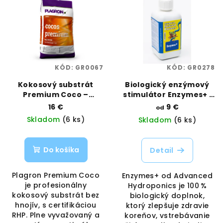
KÓD:
GR0067
KÓD:
GR0278
Kokosový substrát
Biologický enzýmový
Premium Coco –
stimulátor Enzymes+ |
hydroponický základ |
Advanced Hydroponics
16 €
9 €
od
Plagron | Vaporama
| Vaporama
Skladom
(6 ks)
Skladom
(6 ks)
Do košíka
Detail
Plagron Premium Coco
Enzymes+ od Advanced
je profesionálny
Hydroponics je 100 %
kokosový substrát bez
biologický doplnok,
hnojív, s certifikáciou
ktorý zlepšuje zdravie
RHP. Plne vyvažovaný a
koreňov, vstrebávanie