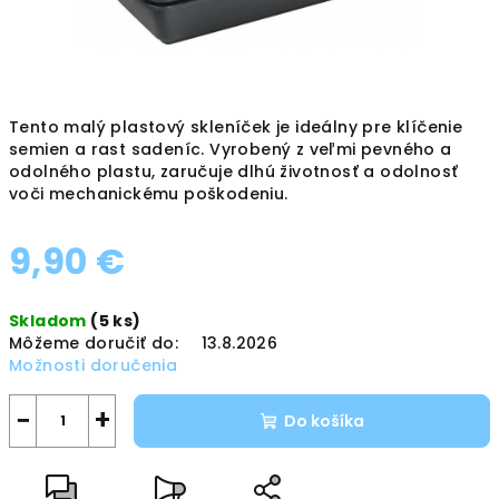
Tento malý plastový skleníček je ideálny pre klíčenie
semien a rast sadeníc. Vyrobený z veľmi pevného a
odolného plastu, zaručuje dlhú životnosť a odolnosť
voči mechanickému poškodeniu.
9,90 €
Jednotková
Skladom
(5 ks)
cena:
Môžeme doručiť do:
13.8.2026
Možnosti doručenia
−
+
Do košíka