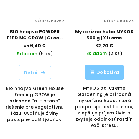
KÓD:
GR0257
KÓD:
GR0023
BIO hnojivo POWDER
Mykorízna huba MYKOS
FEEDING GROW | Green
500 g | Xtreme
House Feeding |
Gardening | Vaporama
6,40 €
32,70 €
od
Vaporama
Skladom
(2 ks)
Skladom
(5 ks)
Do košíka
Detail
MYKOS od Xtreme
Bio hnojivo Green House
Gardening je prírodná
Feeding GROW je
mykorízna huba, ktorá
prírodné “all-in-one”
podporuje rast koreňov,
riešenie pre vegetatívnu
zlepšuje príjem živín a
fázu. Uvoľňuje živiny
zvyšuje odolnosť rastlín
postupne až 8 týždňov.
voči stresu.