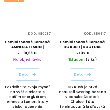
KÓD:
SE0257
KÓD:
SE0517
Feminizované Semená
Feminizované Semená
AMNESIA LEMON |
DC KUSH | DOCTORS
BARNEYS FARM
CHOICE
31,68 €
32 €
od
od
Na objednávku
Skladom
(2 ks)
Detail
Detail
Pozdvihnite svoju myseľ
DC Kush je prvá
na vyššie miesta s
neautoflowering odroda
naším energizérom
v ponuke Doctor’s
Amnesia Lemon, ktorý
Choice. Táto
získal ocenenie
feminizovaná kráľovská