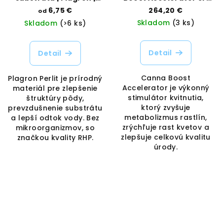
Vaporama
Canna | Vaporama
6,75 €
264,20 €
od
Skladom
(3 ks)
Skladom
(>6 ks)
Detail
Detail
Canna Boost
Plagron Perlit je prírodný
Accelerator je výkonný
materiál pre zlepšenie
stimulátor kvitnutia,
štruktúry pôdy,
ktorý zvyšuje
prevzdušnenie substrátu
metabolizmus rastlín,
a lepší odtok vody. Bez
zrýchľuje rast kvetov a
mikroorganizmov, so
zlepšuje celkovú kvalitu
značkou kvality RHP.
úrody.