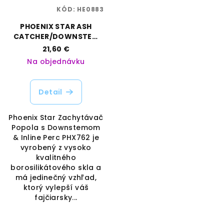
KÓD:
HE0883
PHOENIX STAR ASH
CATCHER/DOWNSTEM
90° - 14MM
21,60 €
Na objednávku
Detail
Phoenix Star Zachytávač
Popola s Downstemom
& Inline Perc PHX762 je
vyrobený z vysoko
kvalitného
borosilikátového skla a
má jedinečný vzhľad,
ktorý vylepší váš
fajčiarsky...