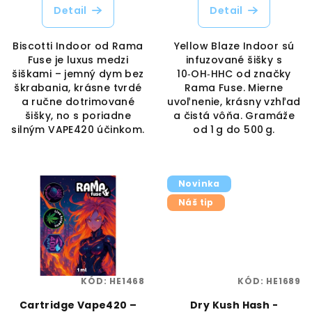
Detail
Detail
Biscotti Indoor od Rama
Yellow Blaze Indoor sú
Fuse je luxus medzi
infuzované šišky s
šiškami – jemný dym bez
10‑OH‑HHC od značky
škrabania, krásne tvrdé
Rama Fuse. Mierne
a ručne dotrimované
uvoľnenie, krásny vzhľad
šišky, no s poriadne
a čistá vôňa. Gramáže
silným VAPE420 účinkom.
od 1 g do 500 g.
Novinka
Náš tip
KÓD:
HE1468
KÓD:
HE1689
Cartridge Vape420 –
Dry Kush Hash -