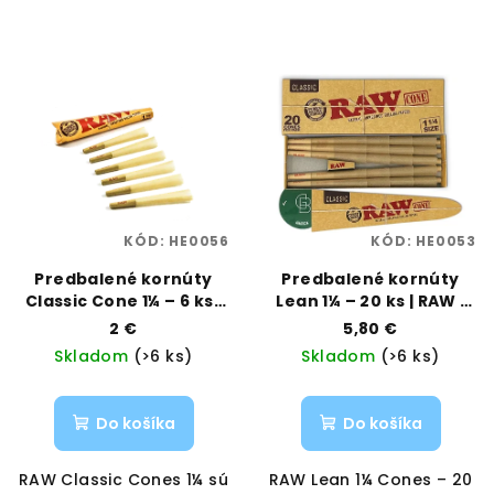
KÓD:
HE0056
KÓD:
HE0053
Predbalené kornúty
Predbalené kornúty
Classic Cone 1¼ – 6 ks |
Lean 1¼ – 20 ks | RAW |
RAW | Vaporama
Vaporama
2 €
5,80 €
Skladom
(>6 ks)
Skladom
(>6 ks)
Do košíka
Do košíka
RAW Classic Cones 1¼ sú
RAW Lean 1¼ Cones – 20