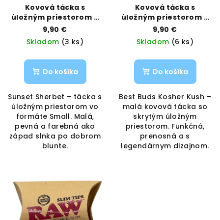
Kovová tácka s
Kovová tácka s
úložným priestorom –
úložným priestorom –
Sunset Sherbet,
Kosher Kush, veľkosť
9,90 €
9,90 €
veľkosť Small | Best
Small | Best Buds |
Skladom
(3 ks)
Skladom
(6 ks)
Buds | Vaporama
Vaporama
Do košíka
Do košíka
Sunset Sherbet – tácka s
Best Buds Kosher Kush –
úložným priestorom vo
malá kovová tácka so
formáte Small. Malá,
skrytým úložným
pevná a farebná ako
priestorom. Funkčná,
západ slnka po dobrom
prenosná a s
blunte.
legendárnym dizajnom.