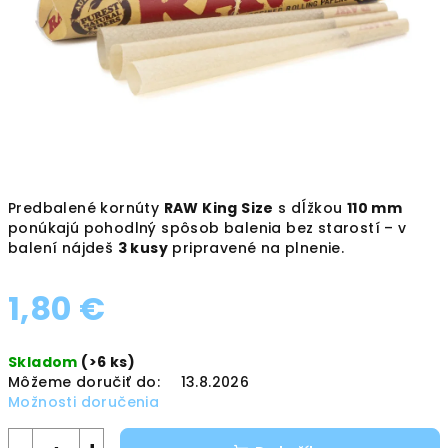
Predbalené kornúty
RAW King Size
s dĺžkou
110 mm
ponúkajú pohodlný spôsob balenia bez starostí – v
balení nájdeš
3 kusy
pripravené na plnenie.
1,80 €
Jednotková
Skladom
(>6 ks)
cena:
Môžeme doručiť do:
13.8.2026
Možnosti doručenia