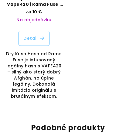
Vape420 | Rama Fuse |
Vaporama
10 €
od
Na objednávku
Detail
Dry Kush Hash od Rama
Fuse je infusovaný
legálny hash s VAPE420
– silný ako starý dobrý
Afghán, no úplne
legálny. Dokonalá
imitácia originálu s
brutálnym efektom.
Podobné produkty