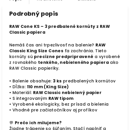
Podrobný popis
RAW Cone KS – 3 predbalené kornúty z RAW
Classic papiera
Nemáš čas ani trpezlivosť na balenie?
RAW
Classic King Size Cones
ťa zachránia. Tieto
kornúty sú
precízne predpripravené
a vyrobené
z rovnakého
tenkého, nebieleného papiera
ako
RAW Classic papieriky.
• Balenie obsahuje:
3 ks
predbalených kornútov
• Dĺžka:
110 mm (King Size)
• Materiál:
RAW Classic nebielený papier
• S integrovaným
RAW tipom
• Vyrobené ekologicky, bez prísad a bielenia
• Vhodné pre začiatočníkov aj profíkov
💬
Prečo ich milujeme?
Žiadne trápenie so šúľaním. Stačí naplniť a