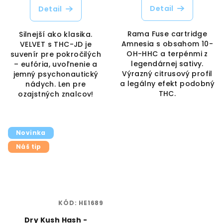
Detail
Detail
Rama Fuse cartridge
Silnejší ako klasika.
Amnesia s obsahom 10-
VELVET s THC-JD je
OH-HHC a terpénmi z
suvenír pre pokročilých
legendárnej sativy.
– eufória, uvoľnenie a
Výrazný citrusový profil
jemný psychonautický
a legálny efekt podobný
nádych. Len pre
THC.
ozajstných znalcov!
Novinka
Náš tip
KÓD:
HE1689
Dry Kush Hash -