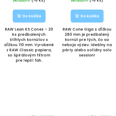
Skladom
(>6 ks)
Skladom
(>6 ks)
Do košíka
Do košíka
RAW Lean KS Cones – 20
RAW Cone Giga s dĺžkou
ks predbalených
280 mm je predbalený
štíhlych kornútov s
kornút pre tých, čo sa
dĺžkou 110 mm. Vyrobené
neboja výziev. Ideálny na
z RAW Classic papiera,
párty alebo solídny solo
so špirálovým filtrom
session!
pre lepší ťah.