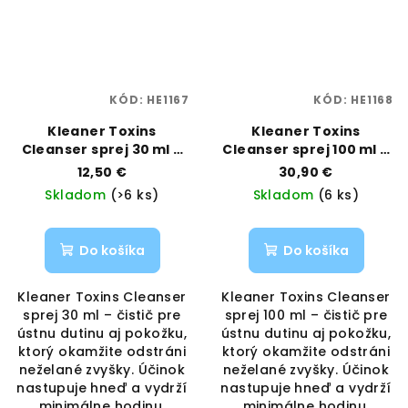
KÓD:
HE1167
KÓD:
HE1168
Kleaner Toxins
Kleaner Toxins
Cleanser sprej 30 ml –
Cleanser sprej 100 ml –
ústna hygiena &
ústna hygiena &
12,50 €
30,90 €
pokožka | Kleaner |
pokožka | Kleaner |
Skladom
(>6 ks)
Skladom
(6 ks)
Vaporama
Vaporama
Do košíka
Do košíka
Kleaner Toxins Cleanser
Kleaner Toxins Cleanser
sprej 30 ml – čistič pre
sprej 100 ml – čistič pre
ústnu dutinu aj pokožku,
ústnu dutinu aj pokožku,
ktorý okamžite odstráni
ktorý okamžite odstráni
neželané zvyšky. Účinok
neželané zvyšky. Účinok
nastupuje hneď a vydrží
nastupuje hneď a vydrží
minimálne hodinu.
minimálne hodinu.