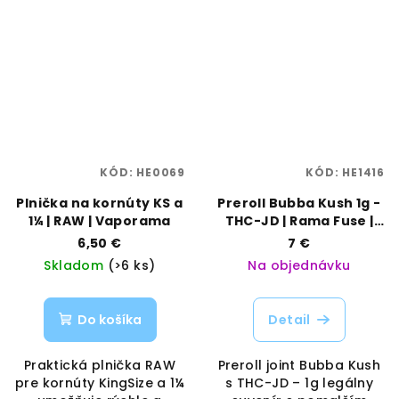
KÓD:
HE0069
KÓD:
HE1416
Plnička na kornúty KS a
Preroll Bubba Kush 1g -
1¼ | RAW | Vaporama
THC-JD | Rama Fuse |
Vaporama
6,50 €
7 €
Skladom
(>6 ks)
Na objednávku
Do košíka
Detail
Praktická plnička RAW
Preroll joint Bubba Kush
pre kornúty KingSize a 1¼
s THC-JD – 1g legálny