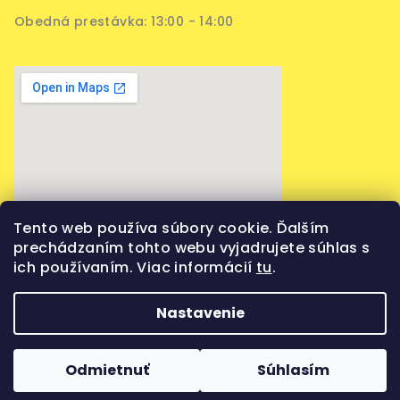
Obedná prestávka: 13:00 - 14:00
Tento web používa súbory cookie. Ďalším
prechádzaním tohto webu vyjadrujete súhlas s
ich používaním. Viac informácií
tu
.
Nastavenie
Copyright 2026
Vaporama
. Všetky práva vyhradené.
Upraviť nastavenie cookies
Odmietnuť
Súhlasím
Vytvoril Shoptet