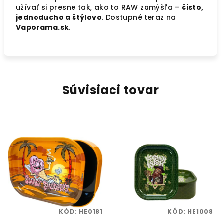
užívať si presne tak, ako to RAW zamýšľa –
čisto,
jednoducho a štýlovo
. Dostupné teraz na
Vaporama.sk
.
Súvisiaci tovar
KÓD:
HE0181
KÓD:
HE1008