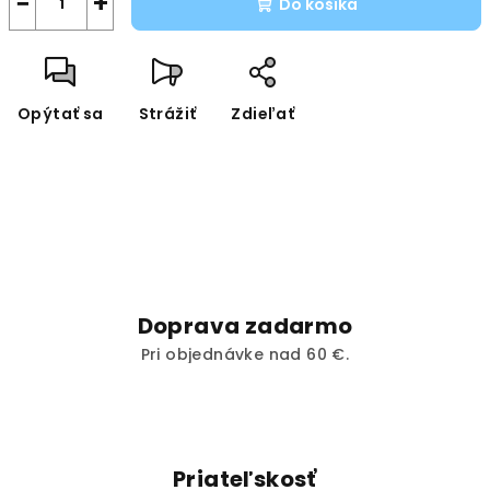
−
+
Do košíka
Opýtať sa
Strážiť
Zdieľať
Doprava zadarmo
Pri objednávke nad 60 €.
Priateľskosť