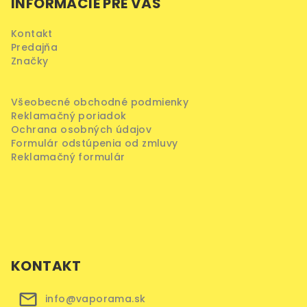
INFORMÁCIE PRE VÁS
p
ä
Kontakt
t
Predajňa
i
Značky
e
Všeobecné obchodné podmienky
Reklamačný poriadok
Ochrana osobných údajov
Formulár odstúpenia od zmluvy
Reklamačný formulár
KONTAKT
info@vaporama.sk