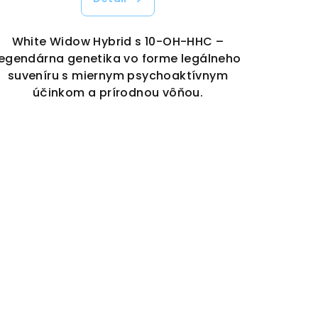
White Widow Hybrid s 10-OH-HHC –
legendárna genetika vo forme legálneho
suveníru s miernym psychoaktívnym
účinkom a prírodnou vôňou.