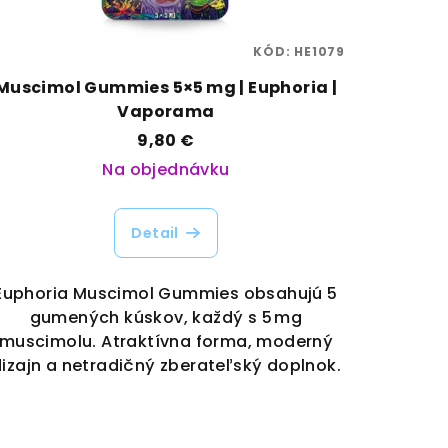
KÓD:
HE1079
Muscimol Gummies 5×5 mg | Euphoria |
Vaporama
9,80 €
Na objednávku
Detail
Euphoria Muscimol Gummies obsahujú 5
gumených kúskov, každý s 5 mg
muscimolu. Atraktívna forma, moderný
izajn a netradičný zberateľský doplnok.