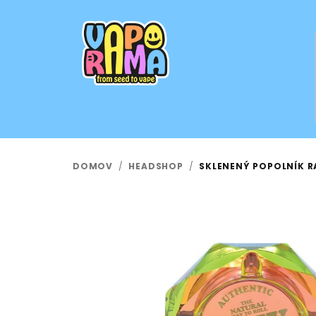
Prejsť
na
obsah
DOMOV
/
HEADSHOP
/
SKLENENÝ POPOLNÍK R