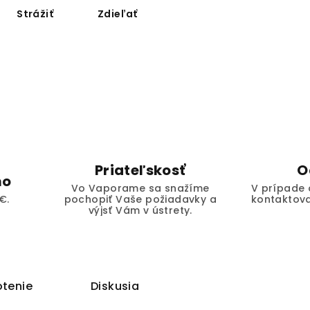
Strážiť
Zdieľať
Priateľskosť
O
mo
Vo Vaporame sa snažíme
V prípade 
€.
pochopiť Vaše požiadavky a
kontaktova
výjsť Vám v ústrety.
tenie
Diskusia