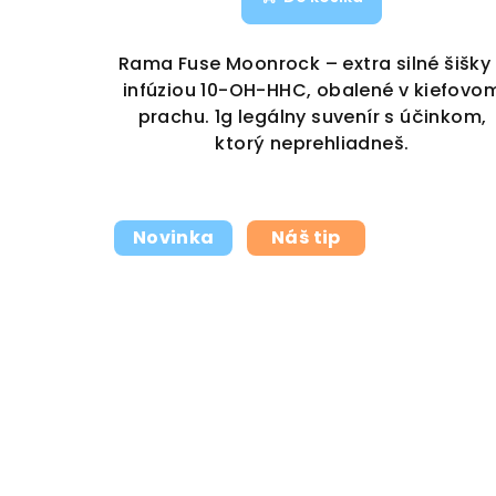
Rama Fuse Moonrock – extra silné šišky
infúziou 10-OH-HHC, obalené v kiefovo
prachu. 1g legálny suvenír s účinkom,
ktorý neprehliadneš.
Novinka
Náš tip