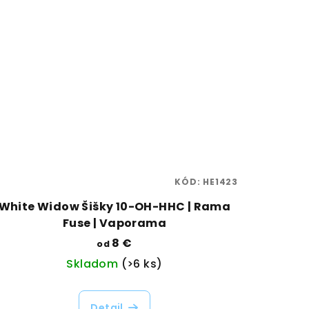
KÓD:
HE1423
White Widow Šišky 10-OH-HHC | Rama
Fuse | Vaporama
8 €
od
Skladom
(>6 ks)
Detail