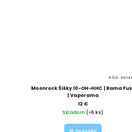
KÓD:
HE14
Moonrock Šišky 10-OH-HHC | Rama Fu
| Vaporama
12 €
Skladom
(>6 ks)
Do košíka