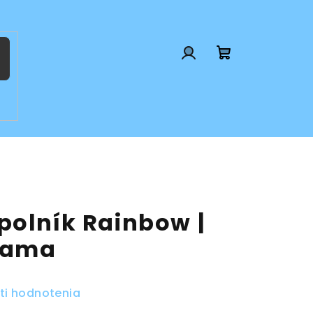
Prihlásenie
Nákupný
košík
polník Rainbow |
rama
ti hodnotenia