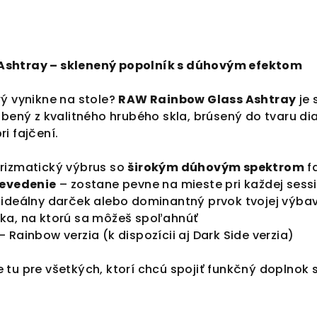
Ashtray – sklenený popolník s dúhovým efektom
rý vynikne na stole?
RAW Rainbow Glass Ashtray
je 
robený z kvalitného hrubého skla, brúsený do tvaru 
i fajčení.
rizmatický výbrus so
širokým dúhovým spektrom
f
revedenie
– zostane pevne na mieste pri každej sess
ideálny darček alebo dominantný prvok tvojej výba
ka, na ktorú sa môžeš spoľahnúť
– Rainbow verzia (k dispozícii aj Dark Side verzia)
e tu pre všetkých, ktorí chcú spojiť funkčný doplnok 