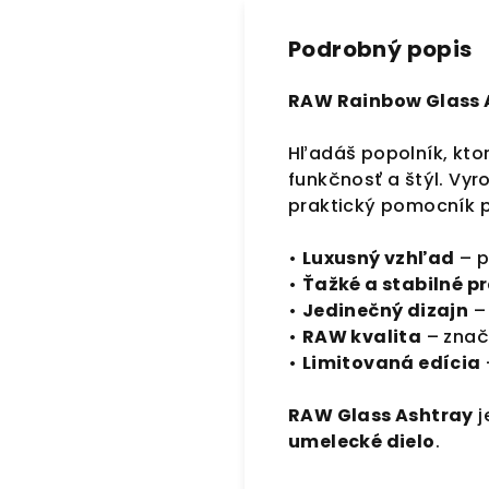
Podrobný popis
RAW Rainbow Glass 
Hľadáš popolník, kto
funkčnosť a štýl. Vy
praktický pomocník pr
•
Luxusný vzhľad
– p
•
Ťažké a stabilné p
•
Jedinečný dizajn
– 
•
RAW kvalita
– znač
•
Limitovaná edícia
RAW Glass Ashtray
j
umelecké dielo
.