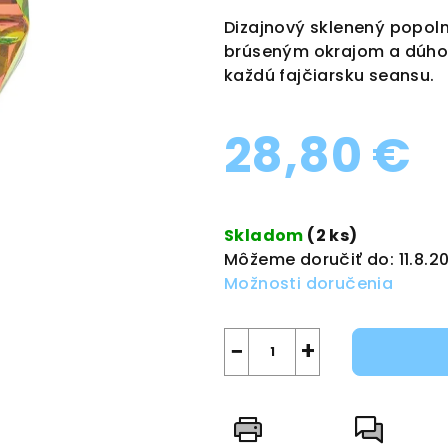
produktu
Dizajnový sklenený popo
je
brúseným okrajom a dúho
0,0
každú fajčiarsku seansu.
z
5
28,80 €
hviezdičiek.
Jednotková
cena:
Skladom
(2 ks)
Môžeme doručiť do:
11.8.2
Možnosti doručenia
−
+