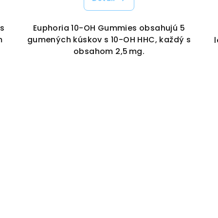
 s
Euphoria 10-OH Gummies obsahujú 5
m
gumených kúskov s 10-OH HHC, každý s
obsahom 2,5 mg.