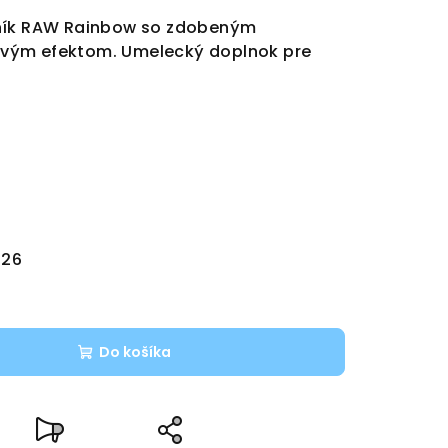
lník RAW Rainbow so zdobeným
vým efektom. Umelecký doplnok pre
026
Do košíka