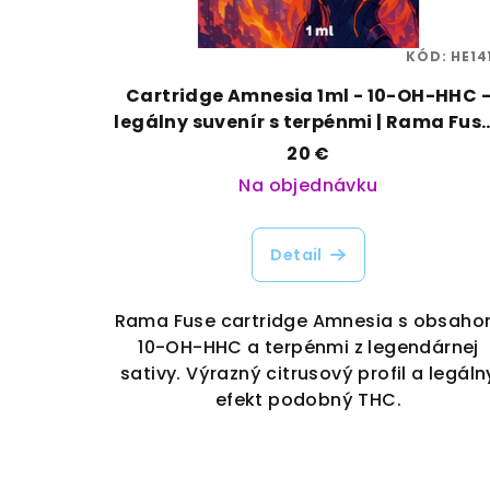
KÓD:
HE14
Cartridge Amnesia 1ml - 10-OH-HHC 
legálny suvenír s terpénmi | Rama Fuse
Vaporama
20 €
Na objednávku
Detail
Rama Fuse cartridge Amnesia s obsah
10-OH-HHC a terpénmi z legendárnej
sativy. Výrazný citrusový profil a legáln
efekt podobný THC.