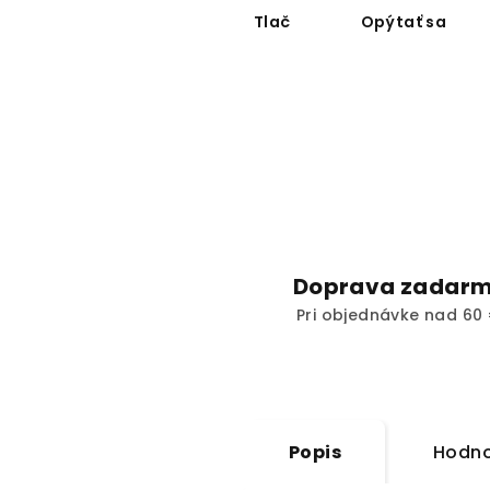
Tlač
Opýtať sa
Doprava zadar
Pri objednávke nad 60 
Popis
Hodno