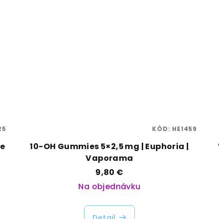
25
KÓD:
HE1459
se
10-OH Gummies 5×2,5 mg | Euphoria |
Vaporama
9,80 €
Na objednávku
Detail