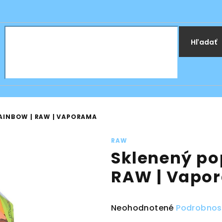
Hľadať
AINBOW | RAW | VAPORAMA
RAW
Sklenený po
RAW | Vapo
Priemerné
Neohodnotené
Podrobnos
hodnotenie