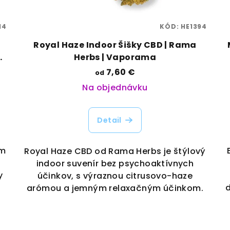
14
KÓD:
HE1394
-
Royal Haze Indoor Šišky CBD | Rama
 |
Herbs | Vaporama
7,60 €
od
Na objednávku
Detail
om
Royal Haze CBD od Rama Herbs je štýlový
indoor suvenír bez psychoaktívnych
y
účinkov, s výraznou citrusovo-haze
d
arómou a jemným relaxačným účinkom.