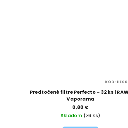
KÓD:
HE00
Predtočené filtre Perfecto – 32 ks | RAW
Vaporama
0,80 €
Skladom
(>6 ks)