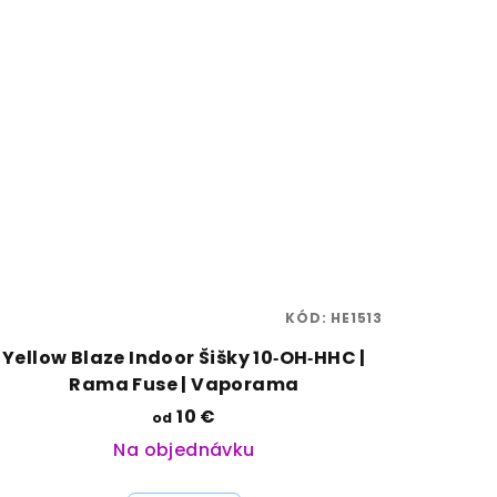
KÓD:
HE1513
Yellow Blaze Indoor Šišky 10‑OH‑HHC |
Rama Fuse | Vaporama
10 €
od
Na objednávku