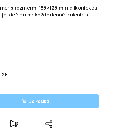
mer s rozmermi 185×125 mm a ikonickou
n je ideálna na každodenné balenie s
2026
Do košíka