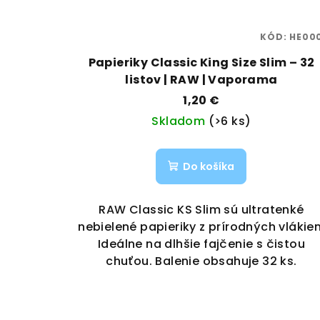
KÓD:
HE00
Papieriky Classic King Size Slim – 32
listov | RAW | Vaporama
1,20 €
Skladom
(>6 ks)
Do košíka
RAW Classic KS Slim sú ultratenké
nebielené papieriky z prírodných vlákien
Ideálne na dlhšie fajčenie s čistou
chuťou. Balenie obsahuje 32 ks.