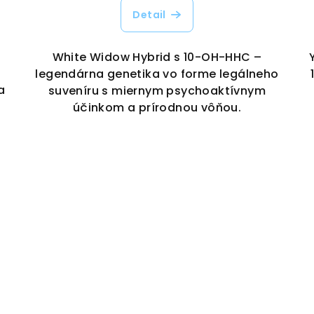
Detail
White Widow Hybrid s 10-OH-HHC –
legendárna genetika vo forme legálneho
a
suveníru s miernym psychoaktívnym
účinkom a prírodnou vôňou.