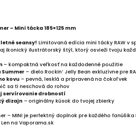
er – Mini tácka 185×125 mm
 letné seansy!
Limitovaná edícia mini tácky RAW v s
aj ikonický ilustrátorský štýl, ktorý osvieži tvoju kaž
m
– kompaktná veľkosť na každodenné použitie
ka Summer
– dielo Rockin’ Jelly Bean exkluzívne pre 
ho kovu
– pevná, lesklá a pripravená na čokoľvek
ič sa ti neschová do rohov
j servírovanie drobností
ý dizajn
– originálny kúsok do tvojej zbierky
r – MINI je perfektný doplnok pre každého fanúšika 
. Len na Vaporama.sk