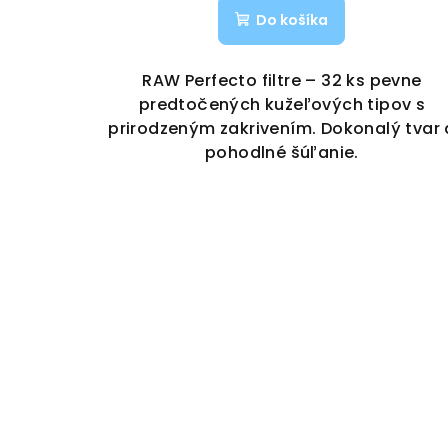
Do košíka
RAW Perfecto filtre – 32 ks pevne
predtočených kužeľových tipov s
prirodzeným zakrivením. Dokonalý tvar 
pohodlné šúľanie.