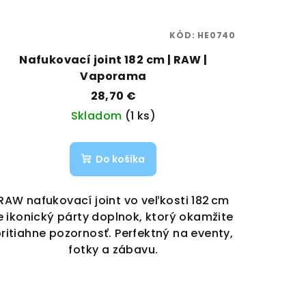
KÓD:
HE0740
Nafukovací joint 182 cm | RAW |
Vaporama
28,70 €
Skladom
(1 ks)
Do košíka
RAW nafukovací joint vo veľkosti 182 cm
e ikonický párty doplnok, ktorý okamžite
ritiahne pozornosť. Perfektný na eventy,
fotky a zábavu.