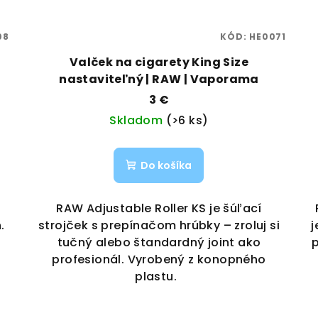
08
KÓD:
HE0071
Valček na cigarety King Size
nastaviteľný | RAW | Vaporama
3 €
Skladom
(>6 ks)
Do košíka
RAW Adjustable Roller KS je šúľací
.
strojček s prepínačom hrúbky – zroluj si
j
tučný alebo štandardný joint ako
p
profesionál. Vyrobený z konopného
plastu.