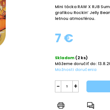
produktu
Mini tácka RAW X RJB Sum
je
grafikou Rockin’ Jelly Bea
0,0
letnou atmosférou.
z
5
7 €
hviezdičiek.
Jednotková
cena:
Skladom
(2 ks)
Môžeme doručiť do:
13.8.
Možnosti doručenia
−
+