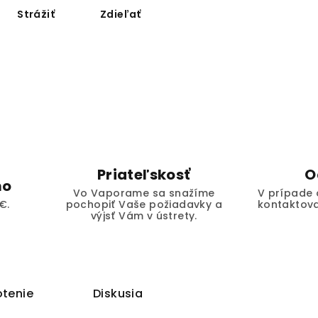
Strážiť
Zdieľať
Priateľskosť
O
mo
Vo Vaporame sa snažíme
V prípade 
€.
pochopiť Vaše požiadavky a
kontaktova
výjsť Vám v ústrety.
tenie
Diskusia