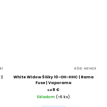
61
KÓD:
HE1423
 |
White Widow Šišky 10-OH-HHC | Rama
Fuse | Vaporama
8 €
od
Skladom
(>6 ks)