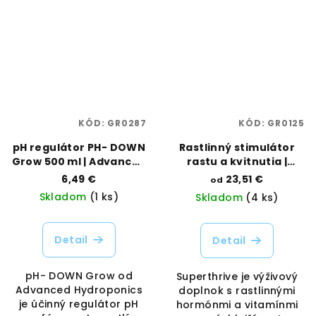
KÓD:
GR0287
KÓD:
GR0125
pH regulátor PH- DOWN
Rastlinný stimulátor
Grow 500 ml | Advanced
rastu a kvitnutia |
Hydroponics |
Superthrive |
6,49 €
23,51 €
od
Vaporama
Vaporama
Skladom
(1 ks)
Skladom
(4 ks)
Detail
Detail
pH- DOWN Grow od
Superthrive je výživový
Advanced Hydroponics
doplnok s rastlinnými
je účinný regulátor pH
hormónmi a vitamínmi