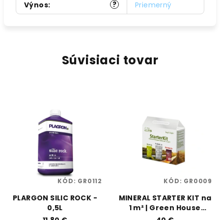
?
Výnos
:
Priemerný
Súvisiaci tovar
KÓD:
GR0112
KÓD:
GR0009
PLARGON SILIC ROCK -
MINERAL STARTER KIT na
0,5L
1 m² | Green House
Feeding | Vaporama