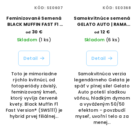
KÓD:
SE0607
KÓD:
SE0368
Feminizované Semená
Samokvitnúce semená
BLACK MUFFIN FAST F1 |
GELATO AUTO | RAMA
SWEET SEEDS
SEEDS
30 €
12 €
od
od
Skladom
(1 ks)
Skladom
(6 ks)
Detail
Detail
Toto je mimoriadne
Samokvitnúca verzia
rýchlo kvitnúci, od
legendárneho Gelata je
fotoperiódy závislý,
späť v plnej sile! Gelato
feminizovaný kmeň,
Auto poteší sladkou
ktorý vyvíja červené
vôňou, hladkým dymom
kvety. Black Muffin F1
a vyváženým 50/50
Fast Version® (SWS111) je
efektom – povzbudí
hybrid prvej filiálnej...
myseľ, uvoľní telo a za
menej...