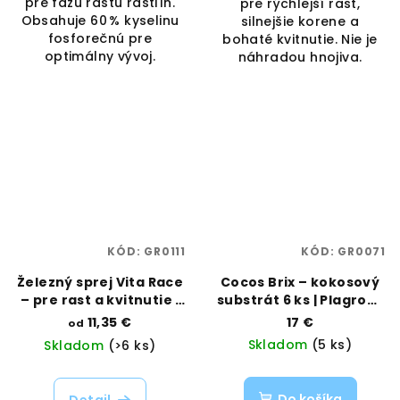
pre fázu rastu rastlín.
pre rýchlejší rast,
Obsahuje 60 % kyselinu
silnejšie korene a
fosforečnú pre
bohaté kvitnutie. Nie je
optimálny vývoj.
náhradou hnojiva.
KÓD:
GR0111
KÓD:
GR0071
Železný sprej Vita Race
Cocos Brix – kokosový
– pre rast a kvitnutie |
substrát 6 ks | Plagron |
Plagron | Vaporama
Vaporama
11,35 €
17 €
od
Skladom
(5 ks)
Skladom
(>6 ks)
Do košíka