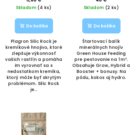
11,80 €
40 €
Skladom
(4 ks)
Skladom
(2 ks)
Do košíka
Do košíka
Plagron Silic Rock je
Štartovací balík
kremíkové hnojivo, ktoré
minerálnych hnojív
zlepšuje výkonnosť
Green House Feeding
vašich rastlín a pomáha
pre pestovanie na 1 m².
im vyrovnať sa s
Obsahuje Grow, Hybrid a
nedostatkom kremíka,
Booster + bonusy. Na
ktorý môže byť skrytým
pôdu, kokos aj hydro.
problémom. Silic Rock
je...