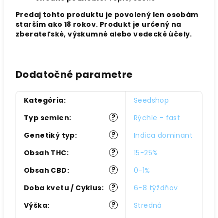
Predaj tohto produktu je povolený len osobám
starším ako 18 rokov. Produkt je určený na
zberateľské, výskumné alebo vedecké účely.
Dodatočné parametre
Kategória
:
Seedshop
?
Typ semien
:
Rýchle - fast
?
Genetiký typ
:
Indica dominant
?
Obsah THC
:
15-25%
?
Obsah CBD
:
0-1%
?
Doba kvetu / Cyklus
:
6-8 týždňov
?
Výška
:
Stredná