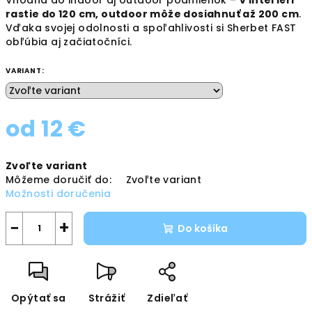
Vhodná do indoor aj outdoor podmienok –
v interiéri
rastie do 120 cm, outdoor môže dosiahnuť až 200 cm
.
Vďaka svojej odolnosti a spoľahlivosti si Sherbet FAST
obľúbia aj začiatočníci.
VARIANT:
od
12 €
Jednotková
Zvoľte variant
cena:
Môžeme doručiť do:
Zvoľte variant
Možnosti doručenia
−
+
Do košíka
Opýtať sa
Strážiť
Zdieľať