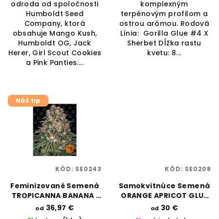
odroda od spoločnosti
komplexným
Humboldt Seed
terpénovým profilom a
Company, ktorá
ostrou arómou. Rodová
obsahuje Mango Kush,
Línia: Gorilla Glue #4 X
Humboldt OG, Jack
Sherbet Dĺžka rastu
Herer, Girl Scout Cookies
kvetu: 8...
a Pink Panties....
Náš tip
KÓD:
SE0243
KÓD:
SE0208
Feminizované Semená
Samokvitnúce Semená
TROPICANNA BANANA |
ORANGE APRICOT GLUE
BARNEYS FARM
XL AUTO | SWEET SEEDS
36,97 €
30 €
od
od