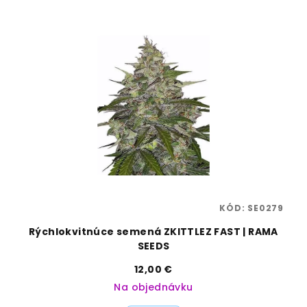
80
KÓD:
SE0279
|
Rýchlokvitnúce semená ZKITTLEZ FAST | RAMA
SEEDS
12,00 €
Na objednávku