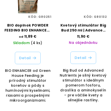
KÓD:
GR0251
KÓD:
GR0132
BIO doplnok POWDER
Kvetový stimulátor Big
FEEDING BIO ENHANCER |
Bud 250 ml | Advanced
Green House Feeding |
Nutrients | Vaporama
11,89 €
11,90 €
od
Vaporama
Na objednávku
Skladom
(4 ks)
Detail
Detail
Big Bud od Advanced
BIO ENHANCER od Green
Nutrients je silný kvetový
House Feeding je
stimulátor s ideálnym
prírodný stimulátor
pomerom fosforu,
koreňov a pôdy s
draslíka a aminokyselín
humínovými kyselinami,
– pre väčšie kvety a
riasami a prospešnými
silnejšie rastliny.
mikroorganizmami.