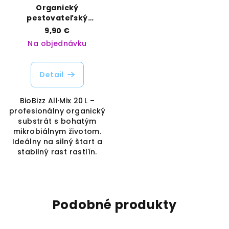
Organický
pestovateľský
substrát All·Mix – 20 L |
9,90 €
Pripravený na silný
Na objednávku
štart | BioBizz |
Vaporama
Detail
BioBizz All·Mix 20 L –
profesionálny organický
substrát s bohatým
mikrobiálnym životom.
Ideálny na silný štart a
stabilný rast rastlín.
Podobné produkty