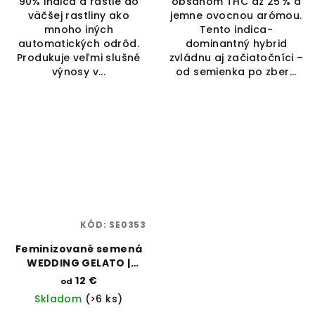
90% indica a rastie do
obsahom THC až 25 % a
väčšej rastliny ako
jemne ovocnou arómou.
mnoho iných
Tento indica-
automatických odrôd.
dominantný hybrid
Produkuje veľmi slušné
zvládnu aj začiatočníci –
výnosy v...
od semienka po zber...
KÓD:
SE0353
Feminizované semená
WEDDING GELATO |
RAMA SEEDS
12 €
od
Skladom
(>6 ks)