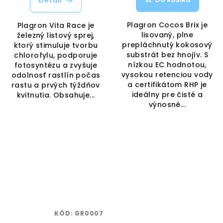
Detail
Plagron Cocos Brix je
Plagron Vita Race je
lisovaný, plne
železný listový sprej,
prepláchnutý kokosový
ktorý stimuluje tvorbu
substrát bez hnojív. S
chlorofylu, podporuje
nízkou EC hodnotou,
fotosyntézu a zvyšuje
vysokou retenciou vody
odolnosť rastlín počas
a certifikátom RHP je
rastu a prvých týždňov
ideálny pre čisté a
kvitnutia. Obsahuje...
výnosné...
KÓD:
GR0007