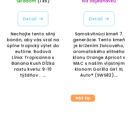
Skladom
(1 ks)
Na objednávku
Detail
Detail
Nechajte tento silný
Samokvitnúci kmeň 7.
banán, aby vás vzal na
generácie. Tento kmeň
úplne tropický výlet do
je krížením živicového,
eufórie. Rodová
aromatického elitného
Línia: Tropicanna x
klonu Orange Apricot x
Banana Kush Dĺžka
MAC s naším vlastným
rastu kvetu: 9-10
klonom Gorilla Girl XL
týždňov . ...
Auto® (SWS82)....
Náš tip