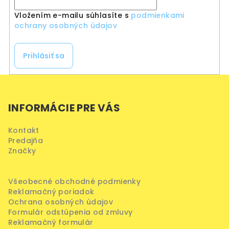
Vložením e-mailu súhlasíte s
podmienkami
ochrany osobných údajov
Prihlásiť sa
Z
á
INFORMÁCIE PRE VÁS
p
ä
Kontakt
t
Predajňa
i
Značky
e
Všeobecné obchodné podmienky
Reklamačný poriadok
Ochrana osobných údajov
Formulár odstúpenia od zmluvy
Reklamačný formulár