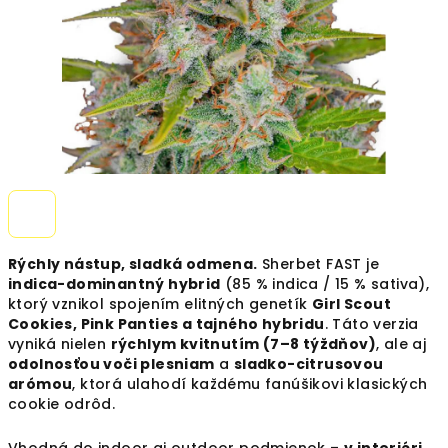
Rýchly nástup, sladká odmena.
Sherbet FAST je
indica-dominantný hybrid
(85 % indica / 15 % sativa),
ktorý vznikol spojením elitných genetík
Girl Scout
Cookies, Pink Panties a tajného hybridu
. Táto verzia
vyniká nielen
rýchlym kvitnutím (7–8 týždňov)
, ale aj
odolnosťou voči plesniam
a
sladko-citrusovou
arómou
, ktorá ulahodí každému fanúšikovi klasických
cookie odrôd.