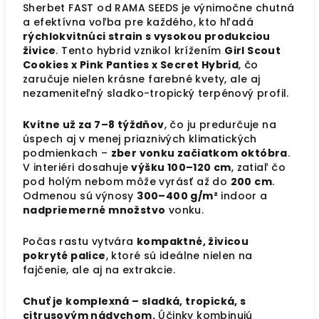
Sherbet FAST od RAMA SEEDS je výnimočne chutná
a efektívna voľba pre každého, kto hľadá
rýchlokvitnúci strain s vysokou produkciou
živice
. Tento hybrid vznikol krížením
Girl Scout
Cookies x Pink Panties x Secret Hybrid
, čo
zaručuje nielen krásne farebné kvety, ale aj
nezameniteľný sladko-tropický terpénový profil.
Kvitne už za 7–8 týždňov
, čo ju predurčuje na
úspech aj v menej priaznivých klimatických
podmienkach –
zber vonku začiatkom októbra
.
V interiéri dosahuje
výšku 100–120 cm
, zatiaľ čo
pod holým nebom môže vyrásť až do
200 cm
.
Odmenou sú výnosy
300–400 g/m²
indoor a
nadpriemerné množstvo
vonku.
Počas rastu vytvára
kompaktné, živicou
pokryté palice
, ktoré sú ideálne nielen na
fajčenie, ale aj na extrakcie.
Chuť je komplexná – sladká, tropická, s
citrusovým nádychom.
Účinky kombinujú