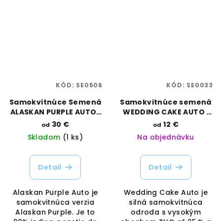
KÓD:
SE0506
KÓD:
SE0033
Samokvitnúce Semená
Samokvitnúce semená
ALASKAN PURPLE AUTO |
WEDDING CAKE AUTO |
SEEDSMAN SEEDS
RAMA SEEDS
30 €
12 €
od
od
Skladom
(1 ks)
Na objednávku
Detail
Detail
Alaskan Purple Auto je
Wedding Cake Auto je
samokvitnúca verzia
silná samokvitnúca
Alaskan Purple. Je to
odroda s vysokým