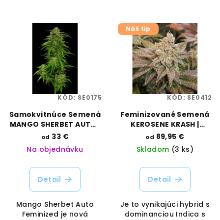
Náš tip
KÓD:
SE0175
KÓD:
SE0412
Samokvitnúce Semená
Feminizované Semená
MANGO SHERBET AUTO |
KEROSENE KRASH |
HUMBOLDT SEED
DUTCH PASSION
33 €
89,95 €
od
od
COMPANY
Na objednávku
Skladom
(3 ks)
Detail
Detail
Mango Sherbet Auto
Je to vynikajúci hybrid s
Feminized je nová
dominanciou Indica s