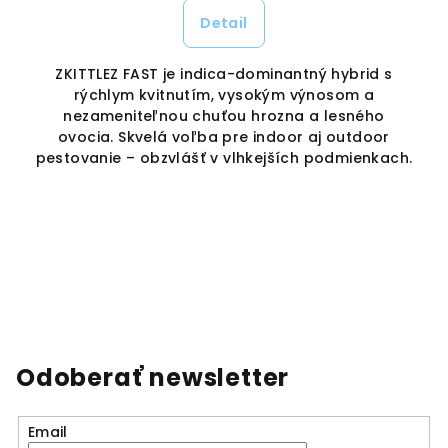
Detail
ZKITTLEZ FAST je indica-dominantný hybrid s
e
rýchlym kvitnutím, vysokým výnosom a
nezameniteľnou chuťou hrozna a lesného
ovocia. Skvelá voľba pre indoor aj outdoor
pestovanie – obzvlášť v vlhkejších podmienkach.
d
Odoberať newsletter
Email