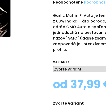
Priemerné
Neohodnotené
Podrobnos
hodnotenie
produktu
Garlic Muffin F1 Auto je f
je
z 80% indika. Táto odroda
0,0
odrôd GMO Auto a spoľahl
z
jednoduchá na pestovanie,
5
názov "GMO" údajne zname
hviezdičiek.
zodpovedá jej intenzívn
profilu.
VARIANT:
od
37,99
Jednotková
cena:
Zvoľte variant