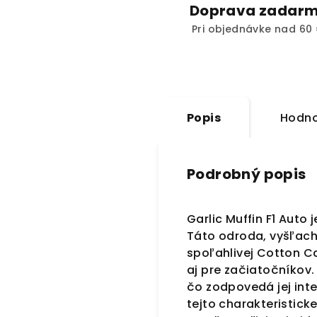
Doprava zadar
Pri objednávke nad 60 
Popis
Hodno
Podrobný popis
Garlic Muffin F1 Auto
Táto odroda, vyšľach
spoľahlivej Cotton C
aj pre začiatočníkov
čo zodpovedá jej in
tejto charakteristick