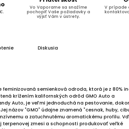
mo
Vo Vaporame sa snažíme
V prípade 
€.
pochopiť Vaše požiadavky a
kontaktova
výjsť Vám v ústrety.
tenie
Diskusia
 je feminizovaná semienková odroda, ktorá je z 80% in
tená krížením kalifornských odrôd GMO Auto a
andy Auto, je veľmi jednoduchá na pestovanie, dok
. Jej názov "GMO" údajne znamená "cesnak, huby, cib
tenzívnemu a zatuchnutému aromatickému profilu. V
ej terpenovej zmesi a schopnosti produkovať veľké