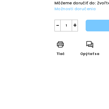
Môžeme doručiť do:
Zvoľt
Možnosti doručenia
−
+
Tlač
Opýtať sa