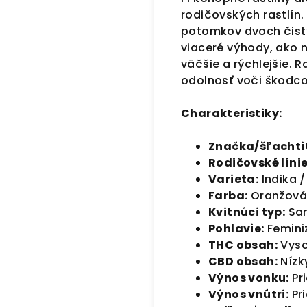
rodičovských rastlín
potomkov dvoch čistý
viaceré výhody, ako n
väčšie a rýchlejšie. R
odolnosť voči škodco
Charakteristiky:
Značka/šľachtit
Rodičovské línie
Varieta:
Indika /
Farba:
Oranžová 
Kvitnúci typ:
Sam
Pohlavie:
Femini
THC obsah:
Vyso
CBD obsah:
Nízk
Výnos vonku:
Pr
Výnos vnútri:
Pr