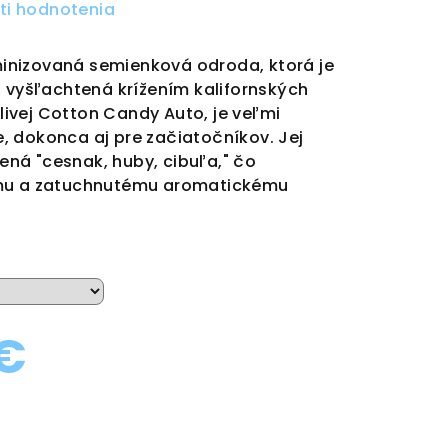
ti hodnotenia
eminizovaná semienková odroda, ktorá je
, vyšľachtená krížením kalifornských
ivej Cotton Candy Auto, je veľmi
 dokonca aj pre začiatočníkov. Jej
ná "cesnak, huby, cibuľa," čo
emu a zatuchnutému aromatickému
 €