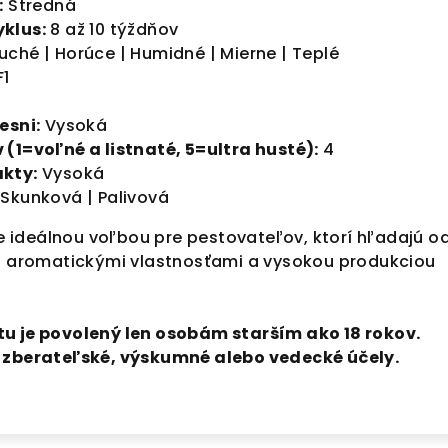
:
Stredná
klus:
8 až 10 týždňov
uché | Horúce | Humidné | Mierne | Teplé
F1
esni:
Vysoká
(1=voľné a listnaté, 5=ultra husté):
4
kty:
Vysoká
 Skunková | Palivová
 je ideálnou voľbou pre pestovateľov, ktorí hľadajú o
mi aromatickými vlastnosťami a vysokou produkciou
u je povolený len osobám starším ako 18 rokov.
a zberateľské, výskumné alebo vedecké účely.