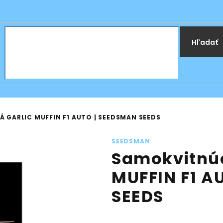
Hľadať
 GARLIC MUFFIN F1 AUTO | SEEDSMAN SEEDS
SEEDSMAN
Samokvitnú
MUFFIN F1 A
SEEDS