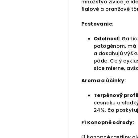
množstvo živice je id
fialové a oranžové t
Pestovanie:
Odolnosť:
Garlic
patogénom, má vy
a dosahujú výšku
pôde. Celý cyklu
síce mierne, avš
Aroma a účinky:
Terpénový profil
cesnaku a sladký
24%, čo poskytuje
F1 Konopné odrody:
F1 konopné rastliny 