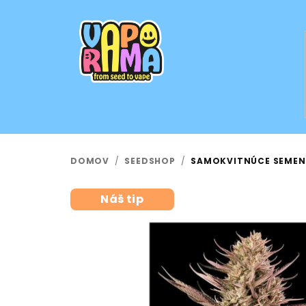
Prejsť
na
obsah
DOMOV
/
SEEDSHOP
/
SAMOKVITNÚCE SEMENÁ
Náš tip