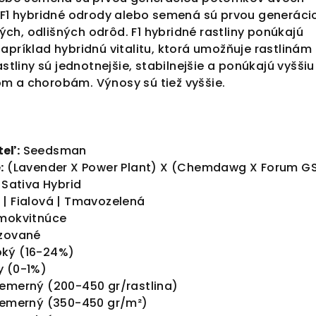
. F1 hybridné odrody alebo semená sú prvou generáci
ch, odlišných odrôd. F1 hybridné rastliny ponúkajú
apríklad hybridnú vitalitu, ktorá umožňuje rastlinám 
astliny sú jednotnejšie, stabilnejšie a ponúkajú vyššiu
m a chorobám. Výnosy sú tiež vyššie.
eľ:
Seedsman
:
(Lavender X Power Plant) X (Chemdawg X Forum G
 Sativa Hybrid
| Fialová | Tmavozelená
okvitnúce
zované
ký (16-24%)
y (0-1%)
iemerný (200-450 gr/rastlina)
iemerný (350-450 gr/m²)