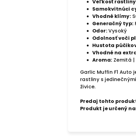
Veľkosť rastliny
Samokvitnúci cy
Vhodné klímy:
S
Generačný typ:
Odor:
Vysoký
Odolnosť voči pl
Hustota púčikov 
Vhodné na extra
Aroma:
Zemitá |
Garlic Muffin F1 Auto
rastliny s jedinečný
živice.
Predaj tohto produkt
Produkt je určený n