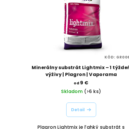
KÓD:
GR00
Minerálny substrát Lightmix – 1 týžde
výživy | Plagron | Vaporama
9 €
od
Skladom
(>6 ks)
Detail
Plagron Lightmix je ľahký substrát s