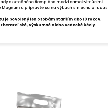
 odrody skutočného šampióna medzi samokvitnúcimi
te Magnum a pripravte sa na výbuch smiechu a radost
u je povolený len osobám starším ako 18 rokov.
a zberateľské, výskumné alebo vedecké účely.