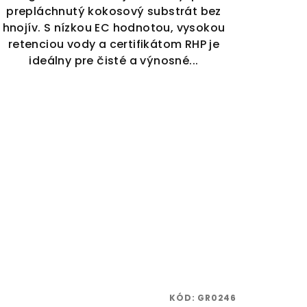
prepláchnutý kokosový substrát bez
hnojív. S nízkou EC hodnotou, vysokou
retenciou vody a certifikátom RHP je
ideálny pre čisté a výnosné...
KÓD:
GR0246