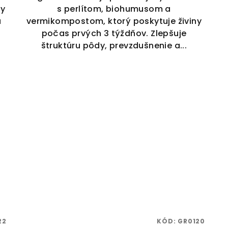
ny
s perlítom, biohumusom a
u
vermikompostom, ktorý poskytuje živiny
počas prvých 3 týždňov. Zlepšuje
štruktúru pôdy, prevzdušnenie a...
22
KÓD:
GR0120