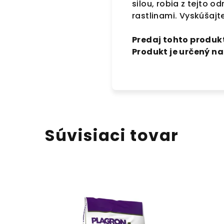
silou, robia z tejto
rastlinami. Vyskúšaj
Predaj tohto produkt
Produkt je určený n
Súvisiaci tovar