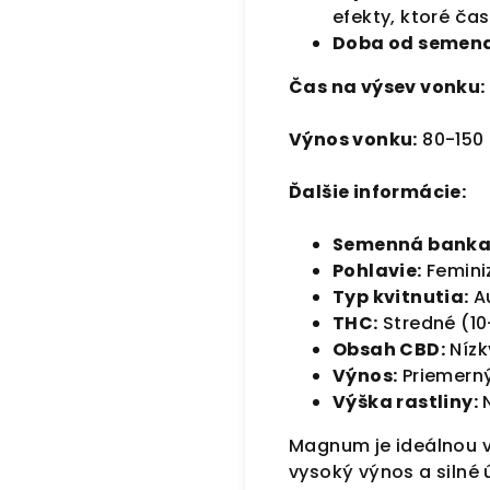
efekty, ktoré ča
Doba od semena
Čas na výsev vonku:
Výnos vonku:
80-150 
Ďalšie informácie:
Semenná banka
Pohlavie:
Femini
Typ kvitnutia:
Au
THC:
Stredné (10
Obsah CBD:
Nízk
Výnos:
Priemern
Výška rastliny:
N
Magnum je ideálnou vo
vysoký výnos a silné 