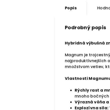
Popis
Hodno
Podrobný popis
Hybridná výbušná z
Magnum je trojcestný 
najproduktívnejších o
množstvom vetiev, kt
Vlastnosti Magnumu
Rýchly rast a m
mnoho bočných v
Výrazná vôňa a 
Explozívna sila: