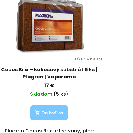
KÓD:
GR0071
Cocos Brix – kokosový substrát 6 ks |
Plagron | Vaporama
17 €
Skladom
(5 ks)
Do košíka
Plagron Cocos Brix je lisovaný, plne