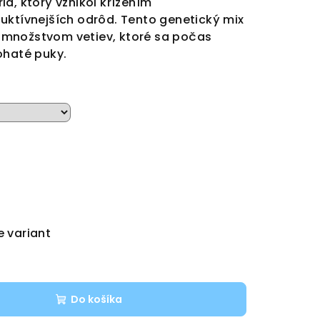
d, ktorý vznikol krížením
uktívnejších odrôd. Tento genetický mix
 s množstvom vetiev, ktoré sa počas
ohaté puky.
e variant
Do košíka