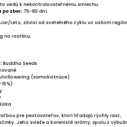
sto vedú k nekontrolovateľnému smiechu.
 po zber:
75-80 dní.
Jar/Leto, závisí od svetelného cyklu vo vašom regió
g na rastlinu.
:
Buddha Seeds
zované
toflowering (samokvitnúce)
-15%)
y
ý
ízka
ľbou pre pestovateľov, ktorí hľadajú rýchly rast,
účinky. Jeho svieže a korenisté arómy, spolu s výbu