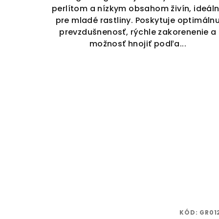
perlítom a nízkym obsahom živín, ideál
pre mladé rastliny. Poskytuje optimáln
prevzdušnenosť, rýchle zakorenenie a
možnosť hnojiť podľa...
KÓD:
GR01