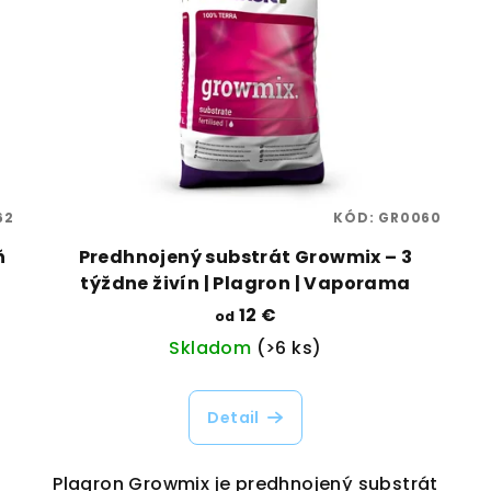
62
KÓD:
GR0060
ň
Predhnojený substrát Growmix – 3
týždne živín | Plagron | Vaporama
12 €
od
Skladom
(>6 ks)
Detail
Plagron Growmix je predhnojený substrát