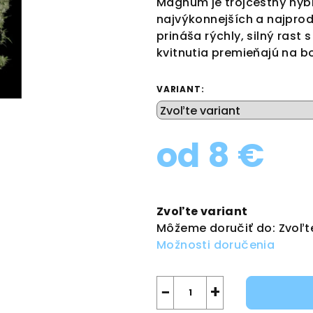
Magnum je trojcestný hybri
je
najvýkonnejších a najprod
0,0
prináša rýchly, silný rast
z
kvitnutia premieňajú na b
5
hviezdičiek.
VARIANT:
od
8 €
Jednotková
cena:
Zvoľte variant
Môžeme doručiť do:
Zvoľt
Možnosti doručenia
−
+