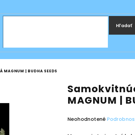
Hľadať
Á MAGNUM | BUDHA SEEDS
Samokvitnú
MAGNUM | B
Priemerné
Neohodnotené
Podrobnos
hodnotenie
produktu