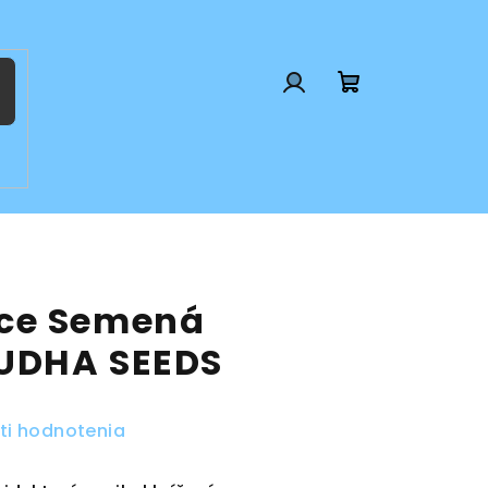
Prihlásenie
Nákupný
košík
ce Semená
UDHA SEEDS
ti hodnotenia