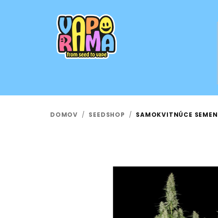
Prejsť
na
obsah
DOMOV
/
SEEDSHOP
/
SAMOKVITNÚCE SEMEN