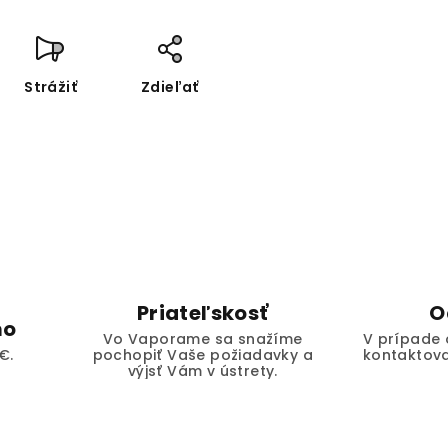
Strážiť
Zdieľať
Priateľskosť
O
mo
Vo Vaporame sa snažíme
V prípade 
€.
pochopiť Vaše požiadavky a
kontaktova
výjsť Vám v ústrety.