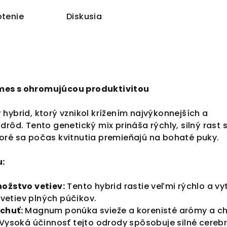
tenie
Diskusia
mes s ohromujúcou produktivitou
hybrid, ktorý vznikol krížením najvýkonnejších a
drôd. Tento genetický mix prináša rýchly, silný rast 
oré sa počas kvitnutia premieňajú na bohaté puky.
:
nožstvo vetiev:
Tento hybrid rastie veľmi rýchlo a vy
etiev plných púčikov.
chuť:
Magnum ponúka svieže a korenisté arómy a ch
Vysoká účinnosť tejto odrody spôsobuje silné cereb