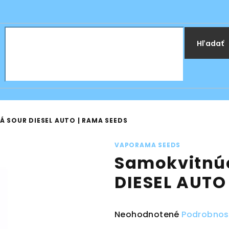
Hľadať
 SOUR DIESEL AUTO | RAMA SEEDS
VAPORAMA SEEDS
Samokvitnú
DIESEL AUTO
Priemerné
Neohodnotené
Podrobnos
hodnotenie