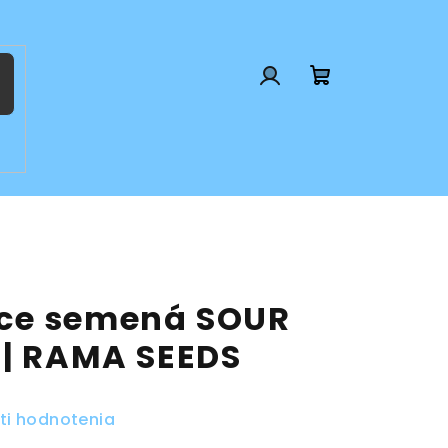
Prihlásenie
Nákupný
košík
ce semená SOUR
 | RAMA SEEDS
ti hodnotenia