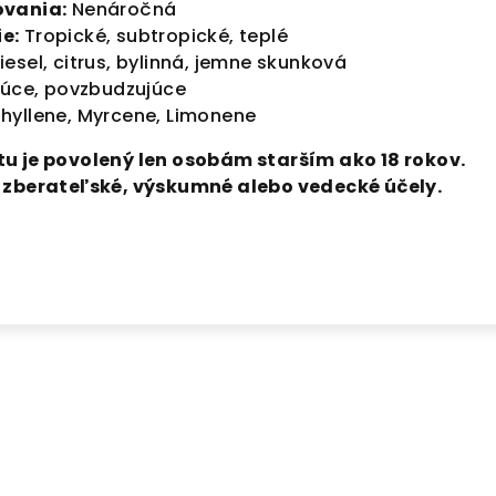
ovania:
Nenáročná
e:
Tropické, subtropické, teplé
iesel, citrus, bylinná, jemne skunková
júce, povzbudzujúce
yllene, Myrcene, Limonene
u je povolený len osobám starším ako 18 rokov.
a zberateľské, výskumné alebo vedecké účely.