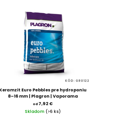
KÓD:
GR0122
Keramzit Euro Pebbles pre hydroponiu
8–16 mm | Plagron | Vaporama
7,92 €
od
Skladom
(>6 ks)