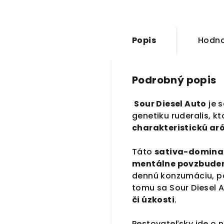
Popis
Hodno
Podrobný popis
Sour Diesel Auto
je 
genetiku ruderalis, k
charakteristickú ar
Táto
sativa-domina
mentálne povzbuden
dennú konzumáciu, po
tomu sa Sour Diesel A
či úzkosti
.
Pestovateľsky ide o 