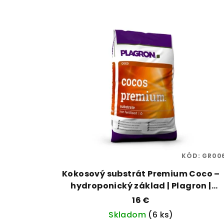
KÓD:
GR00
Kokosový substrát Premium Coco –
hydroponický základ | Plagron |
Vaporama
16 €
Skladom
(6 ks)