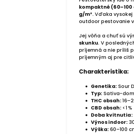
kompaktné (60–100
g/m²
. Vďaka vysoke
outdoor pestovanie v
Jej vôňa a chuť sú v
skunku
. V poslednýc
príjemná a nie príliš 
príjemným aj pre citli
Charakteristika:
Genetika:
Sour D
Typ:
Sativa-domi
THC obsah:
16–2
CBD obsah:
<1 %
Doba kvitnutia:
Výnos indoor:
30
Výška:
60–100 c