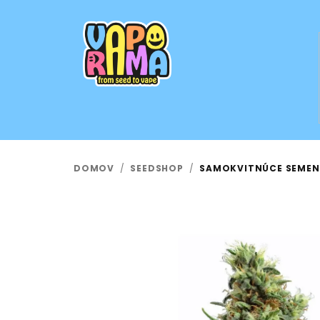
Prejsť
na
obsah
DOMOV
/
SEEDSHOP
/
SAMOKVITNÚCE SEMENÁ