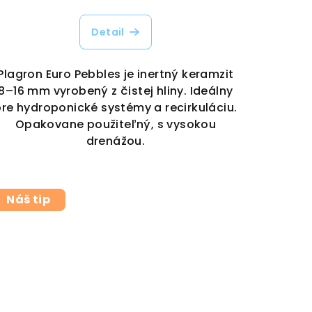
Detail
Plagron Euro Pebbles je inertný keramzit
8–16 mm vyrobený z čistej hliny. Ideálny
pre hydroponické systémy a recirkuláciu.
Opakovane použiteľný, s vysokou
drenážou.
Náš tip