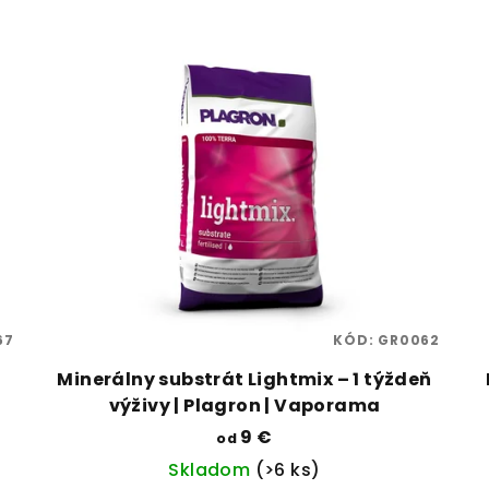
67
KÓD:
GR0062
Minerálny substrát Lightmix – 1 týždeň
výživy | Plagron | Vaporama
9 €
od
Skladom
(>6 ks)