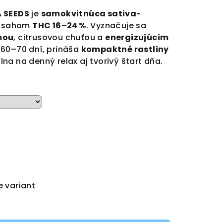
 SEEDS
je
samokvitnúca sativa-
bsahom
THC 16–24 %
. Vyznačuje sa
mou
, citrusovou chuťou a
energizujúcim
a 60–70 dní, prináša
kompaktné rastliny
na na denný relax aj tvorivý štart dňa.
e variant