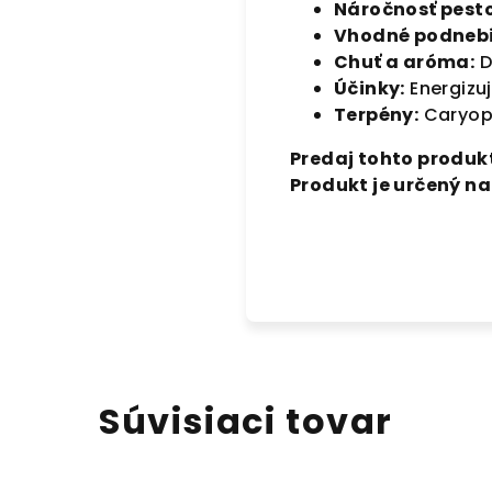
Náročnosť pest
Vhodné podnebi
Chuť a aróma:
D
Účinky:
Energizu
Terpény:
Caryoph
Predaj tohto produkt
Produkt je určený n
Súvisiaci tovar