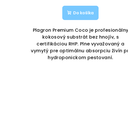
Do košíka
Plagron Premium Coco je profesionáln
kokosový substrát bez hnojív, s
certifikáciou RHP. Plne vyvažovaný a
vymytý pre optimálnu absorpciu živín pr
hydroponickom pestovaní.