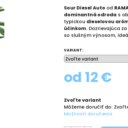
produktu
Sour Diesel Auto
od
RAMA
je
dominantná odroda
s o
0,0
typickou
dieselovou aró
z
účinkom
. Dozrievajúca z
5
so slušným výnosom, ideál
hviezdičiek.
VARIANT:
od
12 €
Jednotková
cena:
Zvoľte variant
Môžeme doručiť do:
Zvoľt
Možnosti doručenia