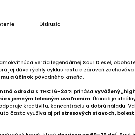
tenie
Diskusia
samokvitnúca verzia legendárnej Sour Diesel, obohat
torá jej dáva rýchly cyklus rastu a zároveň zachováva
ómu a účinok
pôvodného kmeňa.
ntná odroda
s
THC 16–24 %
prináša
vyvážený „high
ie s jemným telesným uvoľnením
. Účinok je ideáln
dporuje kreativitu, koncentráciu a dobrú náladu. V
uto často využíva aj pri
stresových stavoch, bolest
nenáročný kmeň, ktorý
dozrieva za 60–70 dní
. Rastl