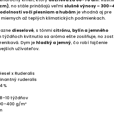
 cm)
, no stále prinášajú veľmi
slušné výnosy – 300–
j
odolnosti voči plesniam a hubám
je vhodná aj pre
 miernych až teplých klimatických podmienkach.
ýrazne
dieselové
, s tónmi
citrónu, bylín a jemného
h týždňoch kvitnutia sa aróma ešte zosilňuje, no zos
prenikavá. Dym je
hladký a jemný
, čo robí fajčenie
vejších užívateľov.
iesel x Ruderalis
nantný ruderalis
4 %
8–10 týždňov
0–400 g/m²
m