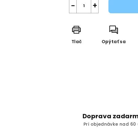
−
+
Tlač
Opýtať sa
Doprava zadar
Pri objednávke nad 60 