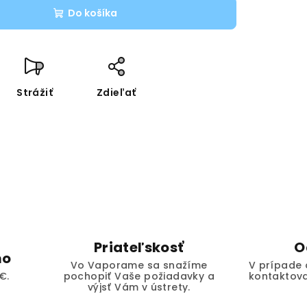
Do košíka
Strážiť
Zdieľať
Priateľskosť
O
mo
Vo Vaporame sa snažíme
V prípade 
€.
pochopiť Vaše požiadavky a
kontaktova
výjsť Vám v ústrety.