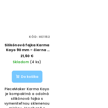
KÓD:
HE1152
Silikónová fajka Karma
Kayo 90 mm – čierna |
PieceMaker | Vaporama
21,60 €
Skladom
(4 ks)
Do košíka
PieceMaker Karma Kayo
je kompaktná a odolná
silikónová fajka s
vymeniteľnou sklenenou