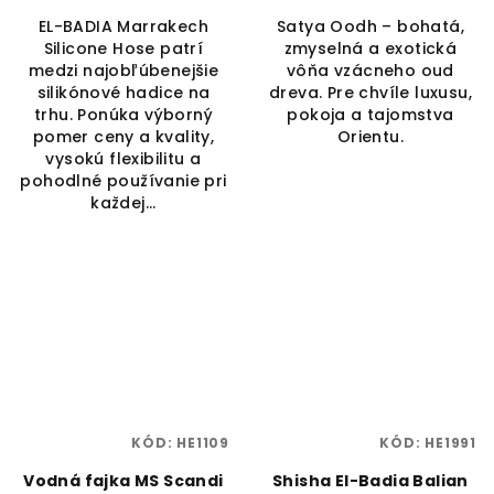
EL-BADIA Marrakech
Satya Oodh – bohatá,
Silicone Hose patrí
zmyselná a exotická
medzi najobľúbenejšie
vôňa vzácneho oud
silikónové hadice na
dreva. Pre chvíle luxusu,
trhu. Ponúka výborný
pokoja a tajomstva
pomer ceny a kvality,
Orientu.
vysokú flexibilitu a
pohodlné používanie pri
každej...
KÓD:
HE1109
KÓD:
HE1991
Vodná fajka MS Scandi
Shisha El-Badia Balian