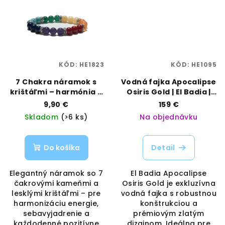
KÓD:
HE1823
KÓD:
HE1095
7 Chakra náramok s
Vodná fajka Apocalipse
krištáľmi – harmónia a
Osiris Gold | El Badia |
lesk | VAPORAMA
Vaporama
9,90 €
159 €
Skladom
(>6 ks)
Na objednávku
Do košíka
Detail
Elegantný náramok so 7
El Badia Apocalipse
čakrovými kameňmi a
Osiris Gold je exkluzívna
lesklými krištáľmi – pre
vodná fajka s robustnou
harmonizáciu energie,
konštrukciou a
sebavyjadrenie a
prémiovým zlatým
každodenné pozitívne
dizajnom. Ideálna pre