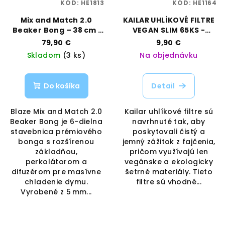
KÓD:
HE1813
KÓD:
HE1164
Mix and Match 2.0
KAILAR UHLÍKOVÉ FILTRE
Beaker Bong – 38 cm |
VEGAN SLIM 65KS -
Blaze | Vaporama
5,9MM
79,90 €
9,90 €
Skladom
(3 ks)
Na objednávku
Do košíka
Detail
Blaze Mix and Match 2.0
Kailar uhlíkové filtre sú
Beaker Bong je 6-dielna
navrhnuté tak, aby
stavebnica prémiového
poskytovali čistý a
bonga s rozšírenou
jemný zážitok z fajčenia,
základňou,
pričom využívajú len
perkolátorom a
vegánske a ekologicky
difuzérom pre masívne
šetrné materiály. Tieto
chladenie dymu.
filtre sú vhodné...
Vyrobené z 5 mm...