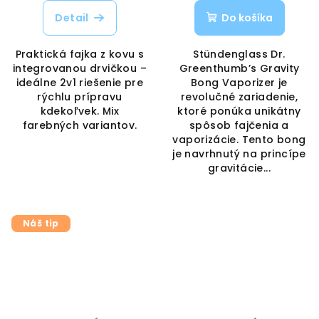
Detail
Do košíka
Praktická fajka z kovu s
Stündenglass Dr.
integrovanou drvičkou –
Greenthumb’s Gravity
ideálne 2v1 riešenie pre
Bong Vaporizer je
rýchlu prípravu
revolučné zariadenie,
kdekoľvek. Mix
ktoré ponúka unikátny
farebných variantov.
spôsob fajčenia a
vaporizácie. Tento bong
je navrhnutý na princípe
gravitácie...
Náš tip