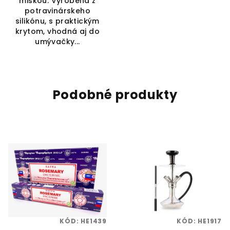
miskou. Vyrobená z
potravinárskeho
silikónu, s praktickým
krytom, vhodná aj do
umývačky...
Podobné produkty
KÓD:
HE1439
KÓD:
HE1917