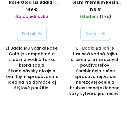
Rose Gold | El Badia |
61cm Premium Resin
Vaporama
Edition | EL BADIA |
149 €
199 €
VAPORAMA
Na objednávku
Skladom
(1 ks)
Detail
Detail
El Badia MS Scandi Rose
El-Badia Balian je
Gold je kompaktná a
luxusná vodná fajka
stabilná vodná fajka,
určená pre náročných
ktorá spája
používateľov.
škandinávsky dizajn s
Kombinácia ručne
kvalitným spracovaním.
spracovanej živice,
Ideálna na domáce aj
nerezovej ocele a
štýlové použitie.
hrubostennej sklenenej
vázy vytvára jedinečný...