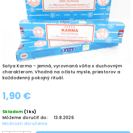
hviezdičiek.
Satya Karma – jemná, vyrovnaná vôňa s duchovným
charakterom. Vhodná na očistu mysle, priestorov a
každodenný pokojný rituál.
1,90 €
Jednotková
Skladom
(1 ks)
cena:
Môžeme doručiť do:
13.8.2026
Možnosti doručenia