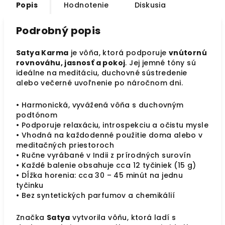
Popis
Hodnotenie
Diskusia
Podrobný popis
Satya Karma
je vôňa, ktorá podporuje
vnútornú
rovnováhu, jasnosť a pokoj
. Jej jemné tóny sú
ideálne na meditáciu, duchovné sústredenie
alebo večerné uvoľnenie po náročnom dni.
• Harmonická, vyvážená vôňa s duchovným
podtónom
• Podporuje relaxáciu, introspekciu a očistu mysle
• Vhodná na každodenné použitie doma alebo v
meditačných priestoroch
• Ručne vyrábané v Indii z prírodných surovín
• Každé balenie obsahuje cca 12 tyčiniek (15 g)
• Dĺžka horenia: cca 30 – 45 minút na jednu
tyčinku
• Bez syntetických parfumov a chemikálií
Značka
Satya
vytvorila vôňu, ktorá ladí s