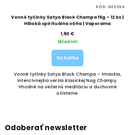
31
KÓD:
HE0254
ká
Vonné tyčinky Satya Black Champa 15g – 12 ks |
Hlboká spirituálna vôňa | Vaporama
1,90 €
Skladom
Do košíka
Vonné tyčinky Satya Black Champa – tmavšia,
je
intenzívnejšia verzia klasickej Nag Champy.
a.
Vhodné na večernú meditáciu a duchovné
očistenie.
Odoberať newsletter