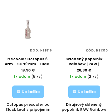
KÓD:
HE1816
KÓD:
HE1310
Precooler Octopus 6-
Sklenený popolník
Arm – SG:19 mm – Black
Rainbow | RAW |
Leaf | Vaporama
Vaporama
19,90 €
28,80 €
Skladom
(5 ks)
Skladom
(2 ks)
Do košíka
Do košíka
Octopus precooler od
Dizajnový sklenený
Black Leaf s pripojením
popolník RAW Rainbow