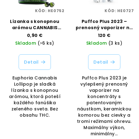
KÓD:
HE0752
KÓD:
HE0727
Lízanka s konopnou
Puffco Plus 2023 –
arómou CANNABIS
prenosný vaporizer na
LOLLIPOP | Euphoria |
koncentráty | Puffco |
0,90 €
120 €
Vaporama
Vaporama
Skladom
(>6 ks)
Skladom
(3 ks)
Detail
Detail
Euphoria Cannabis
Puffco Plus 2023 je
Lollipop je sladká
vylepšený prenosný
lízanka s konopnou
vaporizer na
arómou, ktorá poteší
koncentráty s
každého fanúšika
patentovaným
zeleného sveta. Bez
náustkom, keramickou
obsahu THC.
komorou bez cievky a
tromi režimami ohrevu.
Maximálny výkon,
minimálny...