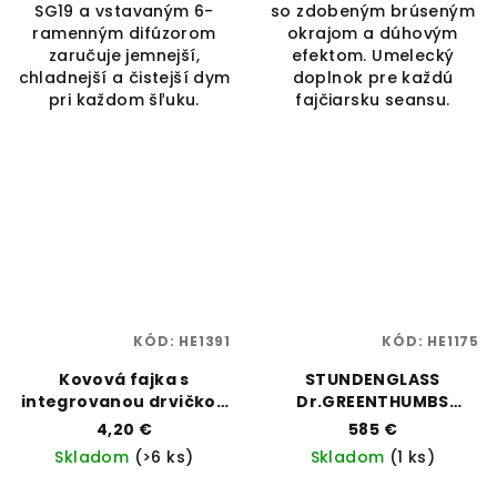
SG19 a vstavaným 6-
so zdobeným brúseným
ramenným difúzorom
okrajom a dúhovým
zaručuje jemnejší,
efektom. Umelecký
chladnejší a čistejší dym
doplnok pre každú
pri každom šľuku.
fajčiarsku seansu.
KÓD:
HE1391
KÓD:
HE1175
Kovová fajka s
STUNDENGLASS
integrovanou drvičkou
Dr.GREENTHUMBS
– mix farieb | Best Buds
GRAVITY 360 DEGREES
4,20 €
585 €
| Vaporama
BONG VAPORIZER
Skladom
(>6 ks)
Skladom
(1 ks)