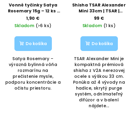
Vonné tyčinky Satya
Shisha TSAR Alexander
Rosemary 15g – 12 ks |
Mini 33cm | TSAR |
Bylinná očista &
VAPORAMA
1,90 €
99 €
sústredenie |
Skladom
(>6 ks)
Skladom
(1 ks)
Vaporama
Do košíka
Do košíka
Satya Rosemary –
TSAR Alexander Mini je
výrazná bylinná vôňa
kompaktná prémiová
rozmarínu na
shisha z V2A nerezovej
prečistenie mysle,
ocele s výškou 33 cm.
podporu koncentrácie a
Ponúka až 4 vývody na
očistu priestoru.
hadice, skrytý purge
systém, odnímateľný
difúzor a v balení
nájdete...