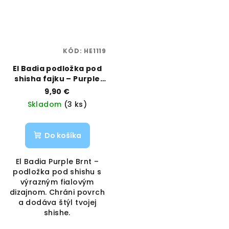
KÓD:
HE1119
El Badia podložka pod
shisha fajku – Purple
Brnt | Štýlová ochrana
9,90 €
pre tvoju shishu |
Skladom
(3 ks)
Vaporama
Do košíka
El Badia Purple Brnt –
podložka pod shishu s
výrazným fialovým
dizajnom. Chráni povrch
a dodáva štýl tvojej
shishe.