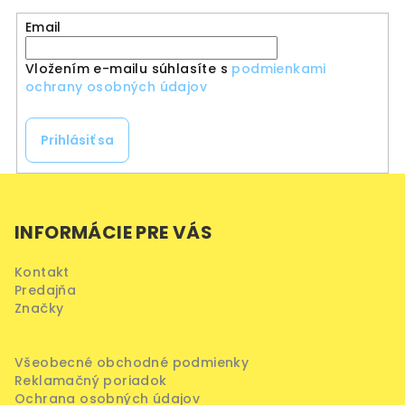
Email
Vložením e-mailu súhlasíte s
podmienkami
ochrany osobných údajov
Prihlásiť sa
Z
á
INFORMÁCIE PRE VÁS
p
ä
Kontakt
t
Predajňa
i
Značky
e
Všeobecné obchodné podmienky
Reklamačný poriadok
Ochrana osobných údajov