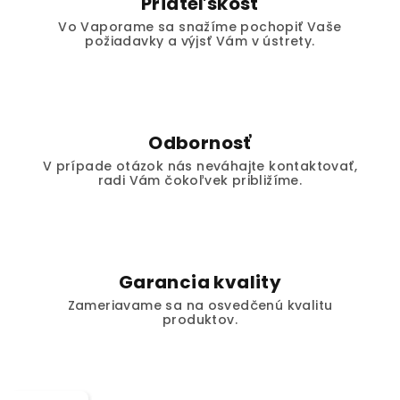
Priateľskosť
Vo Vaporame sa snažíme pochopiť Vaše
požiadavky a výjsť Vám v ústrety.
Odbornosť
V prípade otázok nás neváhajte kontaktovať,
radi Vám čokoľvek približíme.
Garancia kvality
Zameriavame sa na osvedčenú kvalitu
produktov.