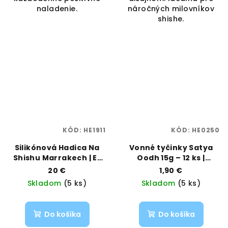
naladenie.
náročných milovníkov
shishe.
KÓD:
HE1911
KÓD:
HE0250
Silikónová Hadica Na
Vonné tyčinky Satya
Shishu Marrakech | EL
Oodh 15g – 12 ks |
BADIA | VAPORAMA
Luxusná oud vôňa
20 €
1,90 €
Orientu | Vaporama
Skladom
(5 ks)
Skladom
(5 ks)
Do košíka
Do košíka