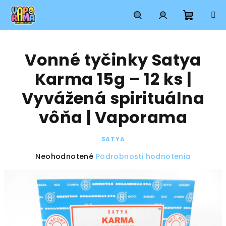
Prejsť
na
obsah
Nákup
Hľadať
Prihlásenie
Vonné tyčinky Satya
košík
Karma 15g – 12 ks |
Vyvážená spirituálna
vôňa | Vaporama
SATYA
Priemerné
Neohodnotené
Podrobnosti hodnotenia
hodnotenie
produktu
je
0,0
z
5