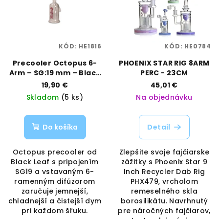
KÓD:
HE1816
KÓD:
HE0784
Precooler Octopus 6-
PHOENIX STAR RIG 8ARM
Arm – SG:19 mm – Black
PERC - 23CM
Leaf | Vaporama
19,90 €
45,01 €
Skladom
(5 ks)
Na objednávku
Do košíka
Detail
Octopus precooler od
Zlepšite svoje fajčiarske
Black Leaf s pripojením
zážitky s Phoenix Star 9
SG19 a vstavaným 6-
Inch Recycler Dab Rig
ramenným difúzorom
PHX479, vrcholom
zaručuje jemnejší,
remeselného skla
chladnejší a čistejší dym
borosilikátu. Navrhnutý
pri každom šľuku.
pre náročných fajčiarov,