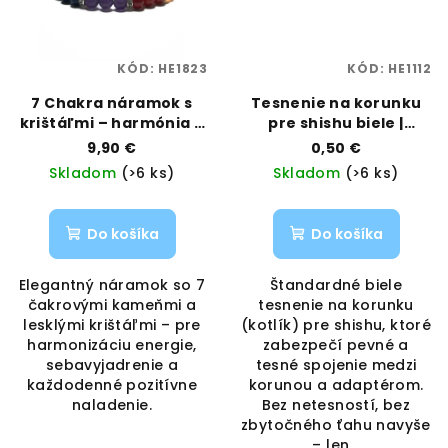
KÓD:
HE1823
KÓD:
HE1112
7 Chakra náramok s
Tesnenie na korunku
krištáľmi – harmónia a
pre shishu biele |
lesk | VAPORAMA
SHISHA | VAPORAMA
9,90 €
0,50 €
Skladom
(>6 ks)
Skladom
(>6 ks)
Do košíka
Do košíka
Elegantný náramok so 7
Štandardné biele
čakrovými kameňmi a
tesnenie na korunku
lesklými krištáľmi – pre
(kotlík) pre shishu, ktoré
harmonizáciu energie,
zabezpečí pevné a
sebavyjadrenie a
tesné spojenie medzi
každodenné pozitívne
korunou a adaptérom.
naladenie.
Bez netesností, bez
zbytočného ťahu navyše
– len...