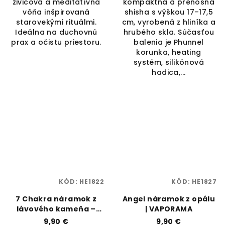
živicová a meditatívna
kompaktná a prenosná
vôňa inšpirovaná
shisha s výškou 17–17,5
starovekými rituálmi.
cm, vyrobená z hliníka a
Ideálna na duchovnú
hrubého skla. Súčasťou
prax a očistu priestoru.
balenia je Phunnel
korunka, heating
systém, silikónová
hadica,...
KÓD:
HE1822
KÓD:
HE1827
7 Chakra náramok z
Angel náramok z opálu
lávového kameňa –
| VAPORAMA
energia a uzemnenie |
9,90 €
9,90 €