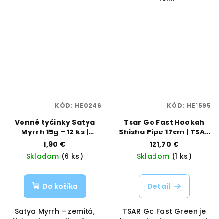
KÓD:
HE0246
KÓD:
HE1595
Vonné tyčinky Satya
Tsar Go Fast Hookah
Myrrh 15g – 12 ks |
Shisha Pipe 17cm | TSAR
Živicová aróma s
| VAPORAMA
1,90 €
121,70 €
tradíciou | Vaporama
Skladom
(6 ks)
Skladom
(1 ks)
Do košíka
Detail
Satya Myrrh – zemitá,
TSAR Go Fast Green je