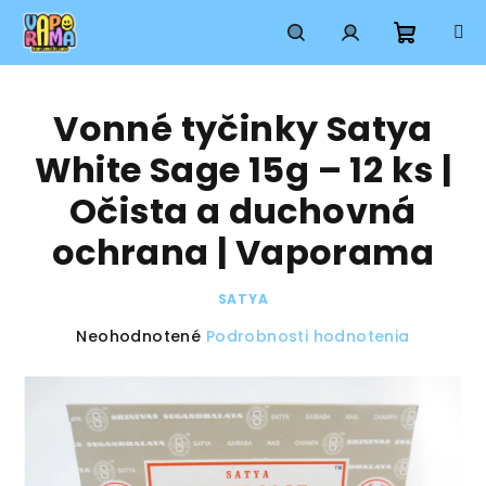
Prejsť
na
obsah
Nákup
Hľadať
Prihlásenie
Vonné tyčinky Satya
košík
White Sage 15g – 12 ks |
Očista a duchovná
ochrana | Vaporama
SATYA
Priemerné
Neohodnotené
Podrobnosti hodnotenia
hodnotenie
produktu
je
0,0
z
5