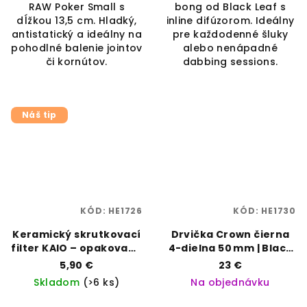
RAW Poker Small s
bong od Black Leaf s
dĺžkou 13,5 cm. Hladký,
inline difúzorom. Ideálny
antistatický a ideálny na
pre každodenné šluky
pohodlné balenie jointov
alebo nenápadné
či kornútov.
dabbing sessions.
Náš tip
KÓD:
HE1726
KÓD:
HE1730
Keramický skrutkovací
Drvička Crown čierna
filter KAIO – opakovane
4-dielna 50 mm | Black
použiteľný | Vaporama
Leaf | Vaporama
5,90 €
23 €
Skladom
(>6 ks)
Na objednávku