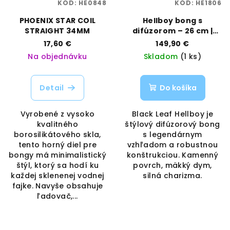
KÓD:
HE0848
KÓD:
HE1806
PHOENIX STAR COIL
Hellboy bong s
STRAIGHT 34MM
difúzorom – 26 cm |
Black Leaf | Vaporama
17,60 €
149,90 €
Na objednávku
Skladom
(1 ks)
Detail
Do košíka
Vyrobené z vysoko
Black Leaf Hellboy je
kvalitného
štýlový difúzorový bong
borosilikátového skla,
s legendárnym
tento horný diel pre
vzhľadom a robustnou
bongy má minimalistický
konštrukciou. Kamenný
štýl, ktorý sa hodí ku
povrch, mäkký dym,
každej sklenenej vodnej
silná charizma.
fajke. Navyše obsahuje
ľadovač,...