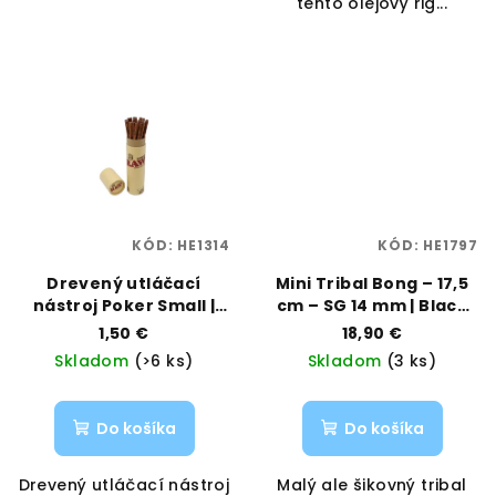
tento olejový rig...
KÓD:
HE1314
KÓD:
HE1797
Drevený utláčací
Mini Tribal Bong – 17,5
nástroj Poker Small |
cm – SG 14 mm | Black
RAW | Vaporama
Leaf | Vaporama
1,50 €
18,90 €
Skladom
(>6 ks)
Skladom
(3 ks)
Do košíka
Do košíka
Drevený utláčací nástroj
Malý ale šikovný tribal