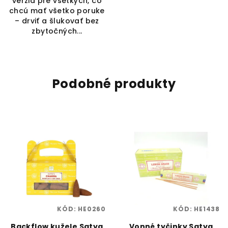
verzia pre všetkých, čo
chcú mať všetko poruke
– drviť a šlukovať bez
zbytočných...
Podobné produkty
KÓD:
HE0260
KÓD:
HE1438
Backflow kužele Satya
Vonné tyčinky Satya