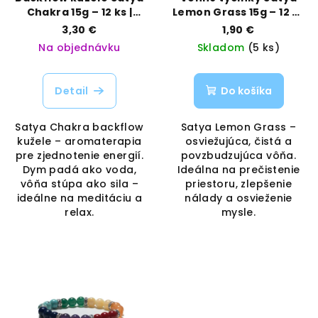
Chakra 15g – 12 ks |
Lemon Grass 15g – 12 ks
Harmónia energií |
| Svieža citrusová vôňa
3,30 €
1,90 €
Vaporama
| Vaporama
Na objednávku
Skladom
(5 ks)
Detail
Do košíka
Satya Chakra backflow
Satya Lemon Grass –
kužele – aromaterapia
osviežujúca, čistá a
pre zjednotenie energií.
povzbudzujúca vôňa.
Dym padá ako voda,
Ideálna na prečistenie
vôňa stúpa ako sila –
priestoru, zlepšenie
ideálne na meditáciu a
nálady a osvieženie
relax.
mysle.