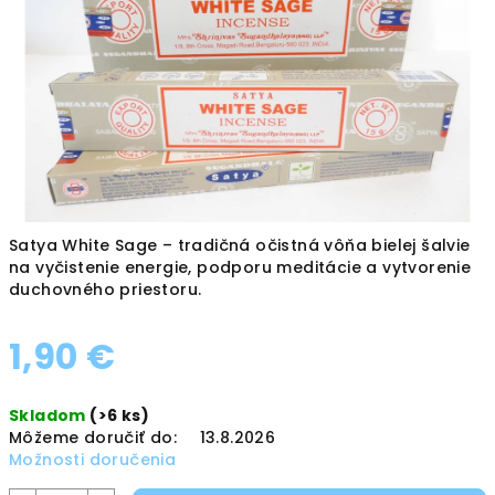
hviezdičiek.
Satya White Sage – tradičná očistná vôňa bielej šalvie
na vyčistenie energie, podporu meditácie a vytvorenie
duchovného priestoru.
1,90 €
Jednotková
Skladom
(>6 ks)
cena:
Môžeme doručiť do:
13.8.2026
Možnosti doručenia