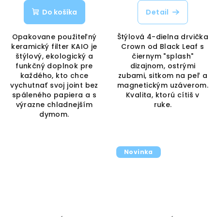
Do košíka
Detail
Opakovane použiteľný
Štýlová 4-dielna drvička
keramický filter KAIO je
Crown od Black Leaf s
štýlový, ekologický a
čiernym "splash"
funkčný doplnok pre
dizajnom, ostrými
každého, kto chce
zubami, sitkom na peľ a
vychutnať svoj joint bez
magnetickým uzáverom.
spáleného papiera a s
Kvalita, ktorú cítiš v
výrazne chladnejším
ruke.
dymom.
Novinka