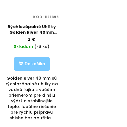
KÓD:
HE1398
Rýchlozápalné Uhlíky
Golden River 40mm
10ks | GOLDEN RIVER |
2 €
VAPORAMA
Skladom
(>6 ks)
Do košíka
Golden River 40 mm sú
rýchlozápalné uhlíky na
vodnú fajku s väčším
priemerom pre dlhšiu
výdrž a stabilnejšie
teplo. Ideálne riešenie
pre rýchlu prípravu
shishe bez použitia...