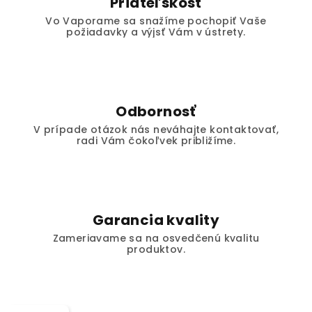
Priateľskosť
Vo Vaporame sa snažíme pochopiť Vaše
požiadavky a výjsť Vám v ústrety.
Odbornosť
V prípade otázok nás neváhajte kontaktovať,
radi Vám čokoľvek približíme.
Garancia kvality
Zameriavame sa na osvedčenú kvalitu
produktov.