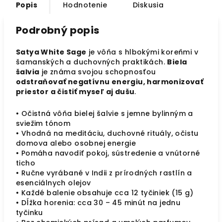
Popis
Hodnotenie
Diskusia
Podrobný popis
Satya White Sage
je vôňa s hlbokými koreňmi v
šamanských a duchovných praktikách.
Biela
šalvia
je známa svojou schopnosťou
odstraňovať negatívnu energiu, harmonizovať
priestor a čistiť myseľ aj dušu
.
• Očistná vôňa bielej šalvie s jemne bylinným a
sviežim tónom
• Vhodná na meditáciu, duchovné rituály, očistu
domova alebo osobnej energie
• Pomáha navodiť pokoj, sústredenie a vnútorné
ticho
• Ručne vyrábané v Indii z prírodných rastlín a
esenciálnych olejov
• Každé balenie obsahuje cca 12 tyčiniek (15 g)
• Dĺžka horenia: cca 30 – 45 minút na jednu
tyčinku