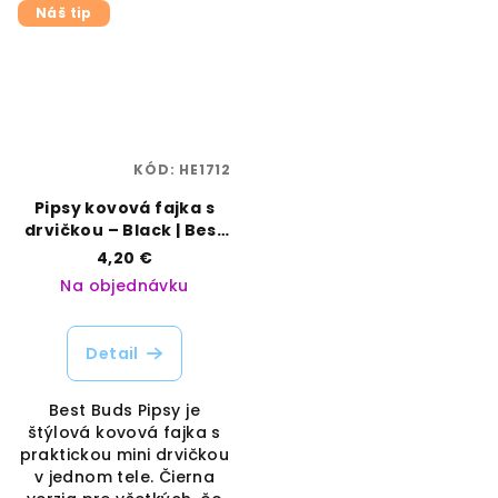
Náš tip
KÓD:
HE1712
Pipsy kovová fajka s
drvičkou – Black | Best
Buds | Vaporama
4,20 €
Na objednávku
Detail
Best Buds Pipsy je
štýlová kovová fajka s
praktickou mini drvičkou
v jednom tele. Čierna