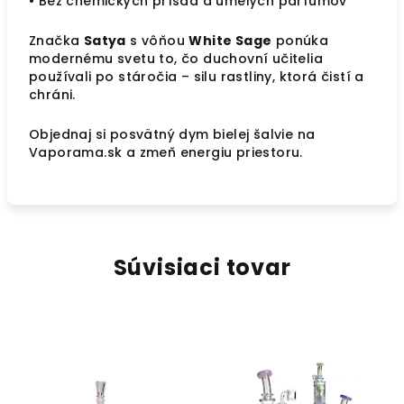
• Bez chemických prísad a umelých parfumov
Značka
Satya
s vôňou
White Sage
ponúka
modernému svetu to, čo duchovní učitelia
používali po stáročia – silu rastliny, ktorá čistí a
chráni.
Objednaj si posvätný dym bielej šalvie na
Vaporama.sk a zmeň energiu priestoru.
Súvisiaci tovar