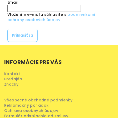
Email
Vložením e-mailu súhlasíte s
podmienkami
ochrany osobných údajov
Prihlásiť sa
Z
á
INFORMÁCIE PRE VÁS
p
ä
Kontakt
t
Predajňa
i
Značky
e
Všeobecné obchodné podmienky
Reklamačný poriadok
Ochrana osobných údajov
Formulár odstúpenia od zmluvy