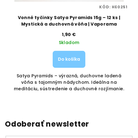
44
KÓD:
HE0251
Vonné tyčinky Satya Pyramids 15g – 12 ks |
V
Mystická a duchovná vôňa | Vaporama
1,90 €
Skladom
Do košíka
i,
Satya Pyramids – výrazná, duchovne ladená
S
e,
vôňa s tajomným nádychom. Ideálna na
meditáciu, sústredenie a duchovné rozjímanie.
Odoberať newsletter