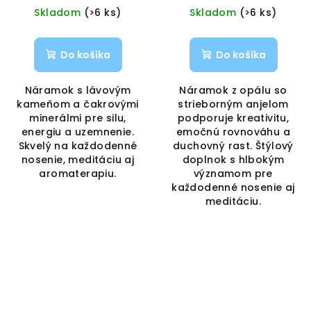
VAPORAMA
Skladom
(>6 ks)
Skladom
(>6 ks)
Do košíka
Do košíka
Náramok s lávovým
Náramok z opálu so
kameňom a čakrovými
strieborným anjelom
minerálmi pre silu,
podporuje kreativitu,
energiu a uzemnenie.
emočnú rovnováhu a
Skvelý na každodenné
duchovný rast. Štýlový
nosenie, meditáciu aj
doplnok s hlbokým
aromaterapiu.
významom pre
každodenné nosenie aj
meditáciu.