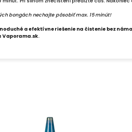
 minút. Pri silnom znečistení predĺžte čas. Nakoniec
vých bongách nechajte pôsobiť max. 15 minút!
dnoduché a efektívne riešenie na čistenie bez nám
a
Vaporama.sk
.