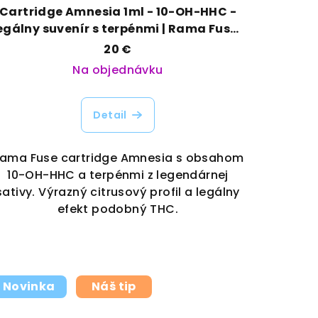
Cartridge Amnesia 1ml - 10-OH-HHC -
egálny suvenír s terpénmi | Rama Fuse |
Vaporama
20 €
Na objednávku
Detail
ama Fuse cartridge Amnesia s obsahom
10-OH-HHC a terpénmi z legendárnej
sativy. Výrazný citrusový profil a legálny
efekt podobný THC.
Novinka
Náš tip