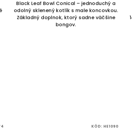
Black Leaf Bowl Conical – jednoduchý a
é
odolný sklenený kotlík s male koncovkou.
Základný doplnok, ktorý sadne väčšine
bongov.
74
KÓD:
HE1090