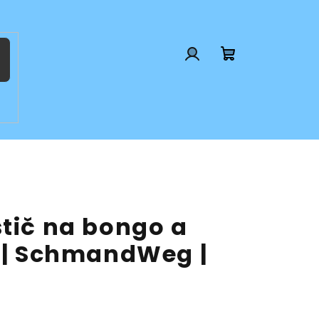
Prihlásenie
Nákupný
košík
stič na bongo a
g | SchmandWeg |