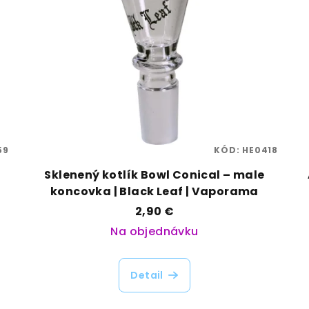
59
KÓD:
HE0418
Sklenený kotlík Bowl Conical – male
koncovka | Black Leaf | Vaporama
2,90 €
Na objednávku
Detail