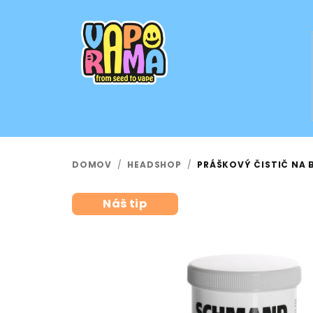
Prejsť
na
obsah
DOMOV
/
HEADSHOP
/
PRÁŠKOVÝ ČISTIČ NA 
Náš tip