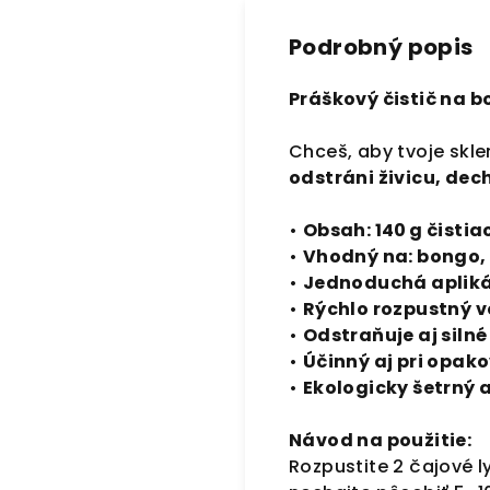
Podrobný popis
Práškový čistič na 
Chceš, aby tvoje skle
odstráni živicu, de
•
Obsah: 140 g čisti
•
Vhodný na: bongo, 
•
Jednoduchá aplik
•
Rýchlo rozpustný v
•
Odstraňuje aj siln
•
Účinný aj pri opak
•
Ekologicky šetrný 
Návod na použitie:
Rozpustite 2 čajové ly