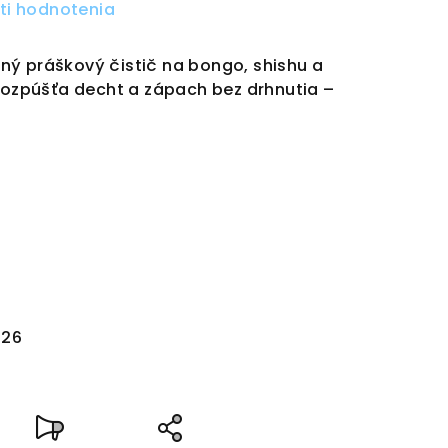
ti hodnotenia
ný práškový čistič na bongo, shishu a
 Rozpúšťa decht a zápach bez drhnutia –
026