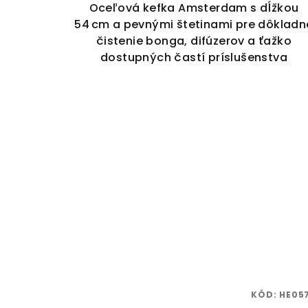
Oceľová kefka Amsterdam s dĺžkou
54 cm a pevnými štetinami pre dôkladn
čistenie bonga, difúzerov a ťažko
dostupných častí príslušenstva
KÓD:
HE05