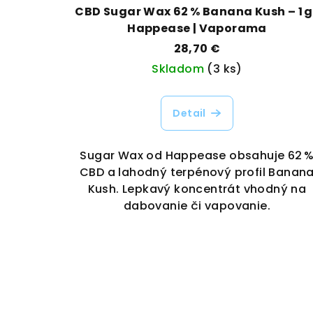
CBD Sugar Wax 62 % Banana Kush – 1 g 
Happease | Vaporama
28,70 €
Skladom
(3 ks)
Detail
Sugar Wax od Happease obsahuje 62 
CBD a lahodný terpénový profil Banan
Kush. Lepkavý koncentrát vhodný na
dabovanie či vapovanie.