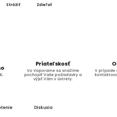
Strážiť
Zdieľať
Priateľskosť
O
mo
Vo Vaporame sa snažíme
V prípade 
€.
pochopiť Vaše požiadavky a
kontaktova
výjsť Vám v ústrety.
tenie
Diskusia