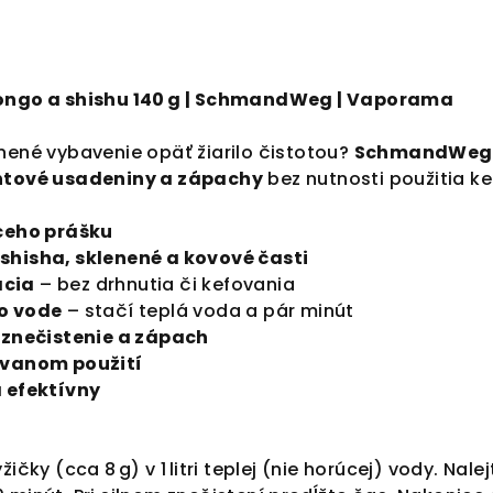
bongo a shishu 140 g | SchmandWeg | Vaporama
nené vybavenie opäť žiarilo čistotou?
SchmandWeg
chtové usadeniny a zápachy
bez nutnosti použitia ke
aceho prášku
shisha, sklenené a kovové časti
ácia
– bez drhnutia či kefovania
o vode
– stačí teplá voda a pár minút
é znečistenie a zápach
ovanom použití
a efektívny
žičky (cca 8 g) v 1 litri teplej (nie horúcej) vody. Nal