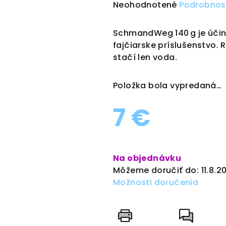
Priemerné
Neohodnotené
Podrobnos
hodnotenie
produktu
SchmandWeg 140 g je účin
je
fajčiarske príslušenstvo.
0,0
stačí len voda.
z
5
Položka bola vypredaná…
hviezdičiek.
7 €
Jednotková
cena:
Na objednávku
Môžeme doručiť do:
11.8.2
Možnosti doručenia