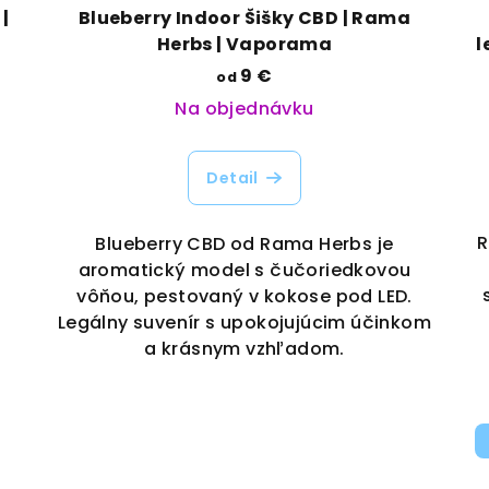
|
Blueberry Indoor Šišky CBD | Rama
Herbs | Vaporama
l
9 €
od
Na objednávku
Detail
%
R
Blueberry CBD od Rama Herbs je
a
aromatický model s čučoriedkovou
vôňou, pestovaný v kokose pod LED.
Legálny suvenír s upokojujúcim účinkom
a krásnym vzhľadom.