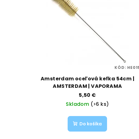
KÓD:
HE01
Amsterdam oceľová kefka 54cm |
AMSTERDAM | VAPORAMA
5,50 €
Skladom
(>6 ks)
Do košíka