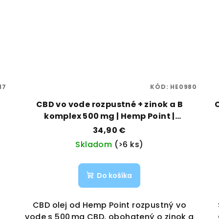
17
KÓD:
HE0980
CBD vo vode rozpustné + zinok a B
komplex 500 mg | Hemp Point |
Vaporama
34,90 €
Skladom
(>6 ks)
Do košíka
CBD olej od Hemp Point rozpustný vo
vode s 500 mg CBD, obohatený o zinok a