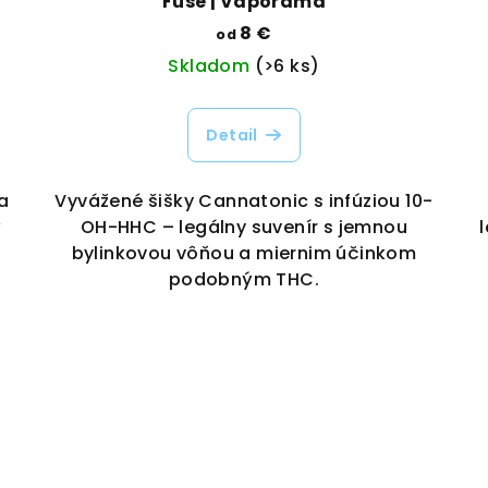
Fuse | Vaporama
8 €
od
Skladom
(>6 ks)
Detail
a
Vyvážené šišky Cannatonic s infúziou 10-
ý
OH-HHC – legálny suvenír s jemnou
bylinkovou vôňou a miernim účinkom
podobným THC.