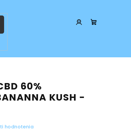
Prihlásenie
Nákupný
košík
CBD 60%
BANANNA KUSH -
ti hodnotenia