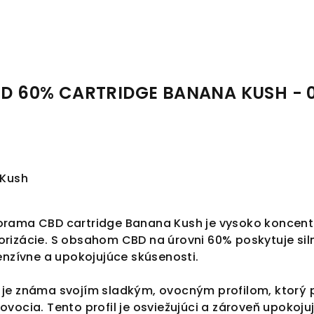
 60% CARTRIDGE BANANA KUSH - 
Kush
rama CBD cartridge Banana Kush je vysoko koncentr
izácie. S obsahom CBD na úrovni 60% poskytuje silný
enzívne a upokojujúce skúsenosti.
je známa svojím sladkým, ovocným profilom, ktorý 
vocia. Tento profil je osviežujúci a zároveň upokojujú