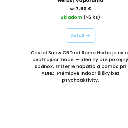
Herbs | Vaporama
7,90 €
od
Skladom
(>6 ks)
Detail
Cristal Snow CBD od Rama Herbs je extr
uvoľňujúci model – ideálny pre pokojn
spánok, zníženie napätia a pomoc pri
ADHD. Prémiové indoor šišky bez
psychoaktivity.