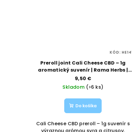
KÓD:
HE14
Preroll joint Cali Cheese CBD – 1g
aromatický suvenír | Rama Herbs |
Vaporama
9,50 €
Skladom
(>6 ks)
Do košíka
Cali Cheese CBD preroll – 1g suvenír s
výraznou arómou syra a citrusov,