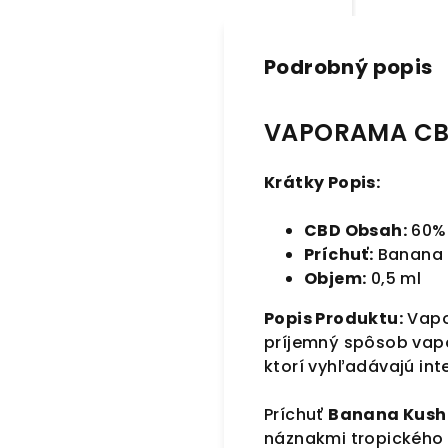
Podrobný popis
VAPORAMA CBD
Krátky Popis:
CBD Obsah:
60%
Príchuť:
Banana 
Objem:
0,5 ml
Popis Produktu:
Vapo
príjemný spôsob vapor
ktorí vyhľadávajú int
Príchuť
Banana Kush
náznakmi tropického o