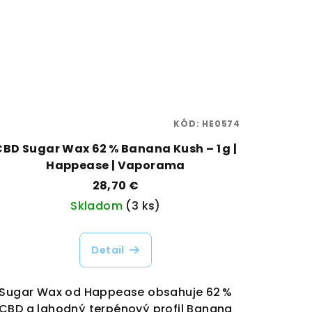
KÓD:
HE0574
CBD Sugar Wax 62 % Banana Kush – 1 g |
Happease | Vaporama
28,70 €
Skladom
(3 ks)
Detail
Sugar Wax od Happease obsahuje 62 %
CBD a lahodný terpénový profil Banana