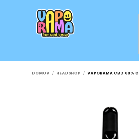
Prejsť
na
obsah
DOMOV
/
HEADSHOP
/
VAPORAMA CBD 60% C