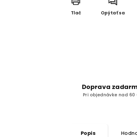
Tlač
Opýtať sa
Doprava zadar
Pri objednávke nad 60 
Popis
Hodno