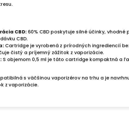
tresu.
rácia CBD:
60% CBD poskytuje silné účinky, vhodné p
 dávku CBD.
a:
Cartridge je vyrobená z prírodných ingrediencií b
čuje čistý a príjemný zážitok z vaporizácie.
:
S objemom 0,5 ml je táto cartridge kompaktná a ľa
patibilná s väčšinou vaporizérov na trhu a je navrh
ok z vaporizácie.