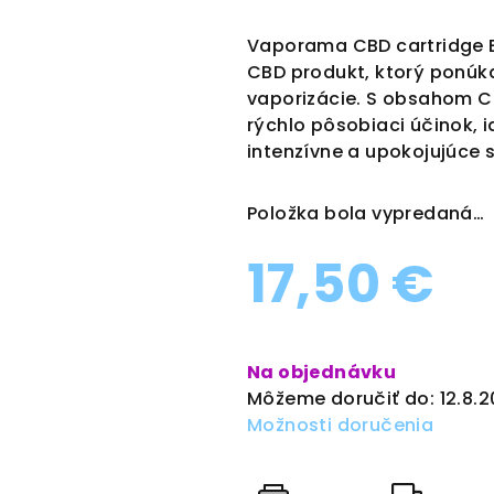
hodnotenie
produktu
Vaporama CBD cartridge 
je
CBD produkt, ktorý ponúk
0,0
vaporizácie. S obsahom CB
z
rýchlo pôsobiaci účinok, i
5
intenzívne a upokojujúce 
hviezdičiek.
Položka bola vypredaná…
17,50 €
Jednotková
cena:
Na objednávku
Môžeme doručiť do:
12.8.
Možnosti doručenia