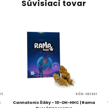
Súvisiaci tovar
11
KÓD:
HE1421
a
Cannatonic Šišky - 10-OH-HHC | Rama