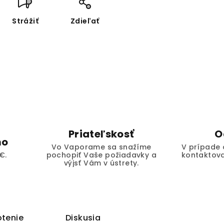
Strážiť
Zdieľať
Priateľskosť
O
mo
Vo Vaporame sa snažíme
V prípade 
€.
pochopiť Vaše požiadavky a
kontaktova
výjsť Vám v ústrety.
tenie
Diskusia