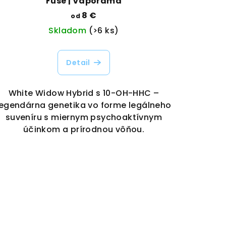
Fuse | Vaporama
8 €
od
Skladom
(>6 ks)
Detail
White Widow Hybrid s 10-OH-HHC –
legendárna genetika vo forme legálneho
suveníru s miernym psychoaktívnym
účinkom a prírodnou vôňou.