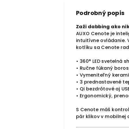
Podrobný popis
Zaži dabbing ako ni
AUXO Cenote je inteli
intuitívne ovládanie
kotlíku sa Cenote rad
• 360° LED svetelná 
• Ručne fúkaný borosi
• Vymeniteľný keram
• 3 prednastavené te
• Qi bezdrôtové aj US
• Ergonomický, preno
S Cenote máš kontrol
pár klikov v mobilnej