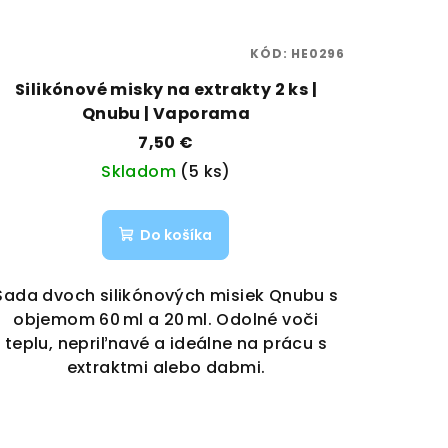
KÓD:
HE0296
Silikónové misky na extrakty 2 ks |
Qnubu | Vaporama
7,50 €
Skladom
(5 ks)
Do košíka
Sada dvoch silikónových misiek Qnubu s
objemom 60 ml a 20 ml. Odolné voči
teplu, nepriľnavé a ideálne na prácu s
extraktmi alebo dabmi.