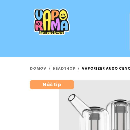
Prejsť
na
obsah
DOMOV
/
HEADSHOP
/
VAPORIZER AUXO CENO
Náš tip