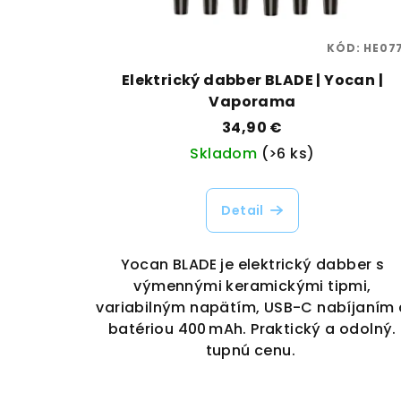
KÓD:
HE07
Elektrický dabber BLADE | Yocan |
Vaporama
34,90 €
Skladom
(>6 ks)
Detail
Yocan BLADE je elektrický dabber s
výmennými keramickými tipmi,
variabilným napätím, USB-C nabíjaním 
batériou 400 mAh. Praktický a odolný.
tupnú cenu.