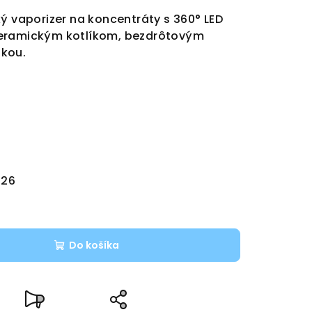
ký vaporizer na koncentráty s 360° LED
keramickým kotlíkom, bezdrôtovým
kou.
026
Do košíka