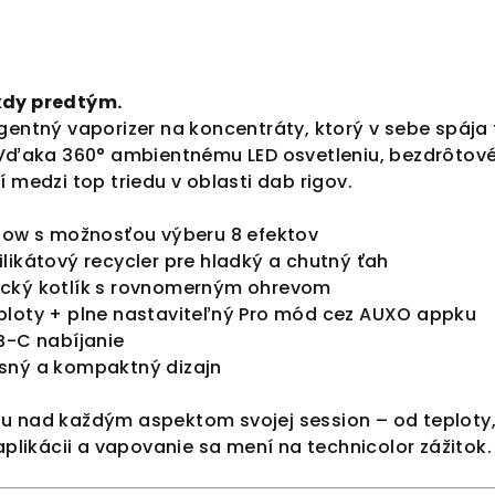
kdy predtým.
gentný vaporizer na koncentráty, ktorý v sebe spája 
. Vďaka 360° ambientnému LED osvetleniu, bezdrôt
í medzi top triedu v oblasti dab rigov.
show s možnosťou výberu 8 efektov
likátový recycler pre hladký a chutný ťah
ický kotlík s rovnomerným ohrevom
ploty + plne nastaviteľný Pro mód cez AUXO appku
B-C nabíjanie
sný a kompaktný dizajn
u nad každým aspektom svojej session – od teploty, 
 aplikácii a vapovanie sa mení na technicolor zážitok.