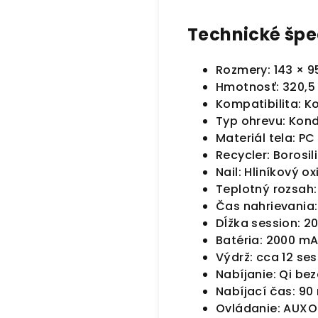
Technické špec
Rozmery: 143 × 
Hmotnosť: 320,5
Kompatibilita: K
Typ ohrevu: Kon
Materiál tela: PC
Recycler: Borosil
Nail: Hliníkový 
Teplotný rozsah
Čas nahrievania
Dĺžka session: 2
Batéria: 2000 mAh
Výdrž: cca 12 ses
Nabíjanie: Qi be
Nabíjací čas: 90
Ovládanie: AUXO