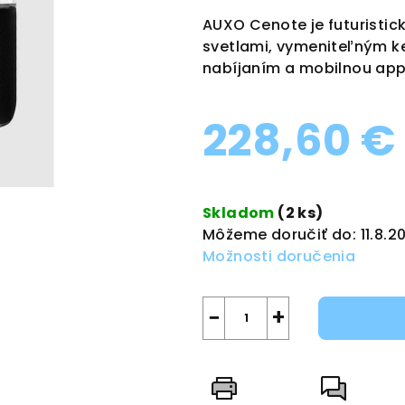
produktu
AUXO Cenote je futuristic
je
svetlami, vymeniteľným 
0,0
nabíjaním a mobilnou app
z
5
228,60 €
hviezdičiek.
Jednotková
cena:
Skladom
(2 ks)
Môžeme doručiť do:
11.8.2
Možnosti doručenia
−
+