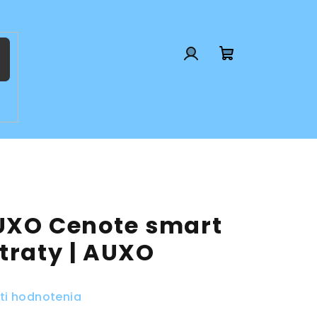
Prihlásenie
Nákupný
košík
UXO Cenote smart
traty | AUXO
ti hodnotenia