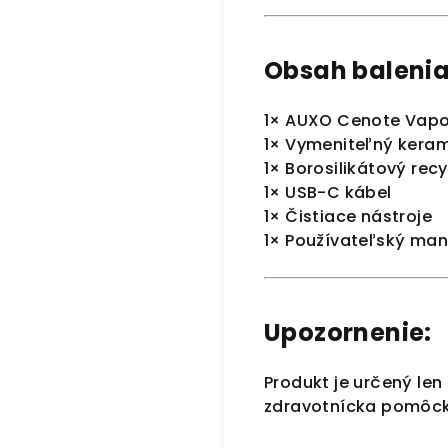
Obsah balenia
1× AUXO Cenote Vapo
1× Vymeniteľný keram
1× Borosilikátový recy
1× USB-C kábel
1× Čistiace nástroje
1× Používateľský man
Upozornenie:
Produkt je určený len
zdravotnícka pomôc