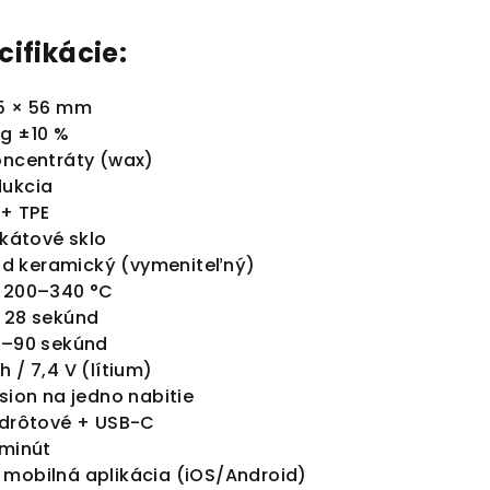
ifikácie:
95 × 56 mm
 g ±10 %
oncentráty (wax)
dukcia
 + TPE
ikátové sklo
oxid keramický (vymeniteľný)
: 200–340 °C
: 28 sekúnd
0–90 sekúnd
 / 7,4 V (lítium)
sion na jedno nabitie
zdrôtové + USB-C
 minút
 mobilná aplikácia (iOS/Android)