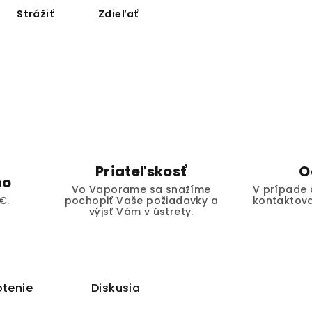
Strážiť
Zdieľať
Priateľskosť
O
mo
Vo Vaporame sa snažíme
V prípade 
€.
pochopiť Vaše požiadavky a
kontaktova
výjsť Vám v ústrety.
tenie
Diskusia