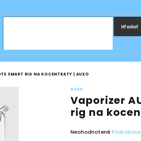
Hľadať
TE SMART RIG NA KOCENTRATY | AUXO
AUXO
Vaporizer A
rig na kocen
Priemerné
Neohodnotené
Podrobnos
hodnotenie