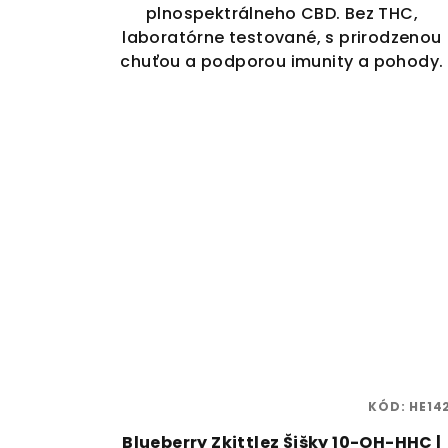
plnospektrálneho CBD. Bez THC,
laboratórne testované, s prirodzenou
chuťou a podporou imunity a pohody.
KÓD:
HE14
Blueberry Zkittlez Šišky 10-OH-HHC |