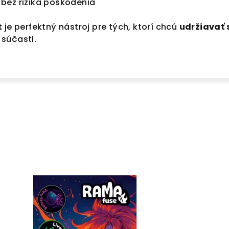
bez rizika poškodenia
t
je perfektný nástroj pre tých, ktorí chcú
udržiavať 
é súčasti.