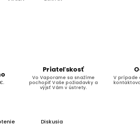
Priateľskosť
O
mo
Vo Vaporame sa snažíme
V prípade 
€.
pochopiť Vaše požiadavky a
kontaktova
výjsť Vám v ústrety.
tenie
Diskusia