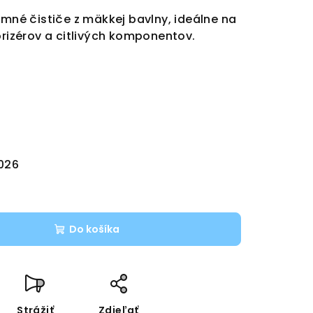
emné čističe z mäkkej bavlny, ideálne na
orizérov a citlivých komponentov.
2026
Do košíka
Strážiť
Zdieľať