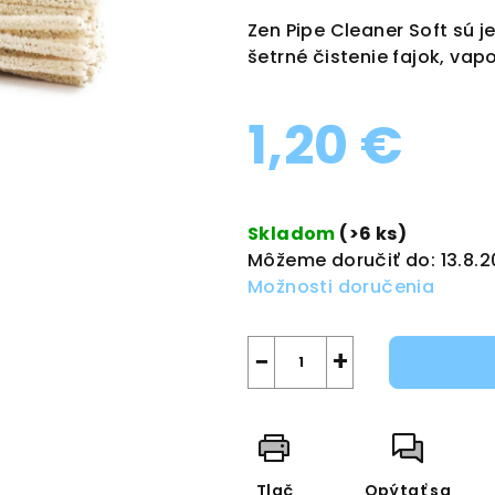
produktu
Zen Pipe Cleaner Soft sú j
je
šetrné čistenie fajok, vap
0,0
z
1,20 €
5
hviezdičiek.
Jednotková
cena:
Skladom
(>6 ks)
Môžeme doručiť do:
13.8.
Možnosti doručenia
−
+
Tlač
Opýtať sa