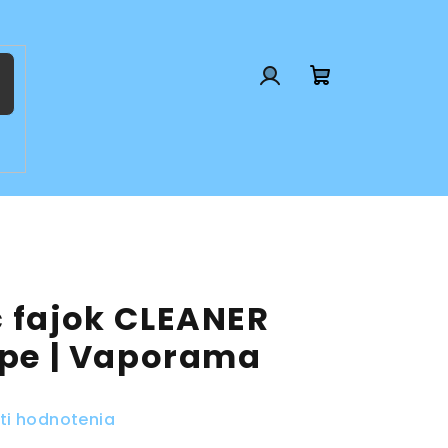
Prihlásenie
Nákupný
košík
č fajok CLEANER
Pipe | Vaporama
ti hodnotenia