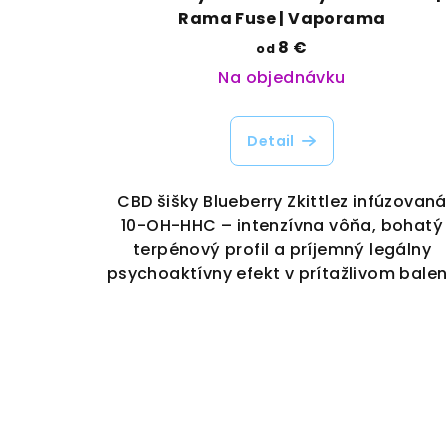
Rama Fuse | Vaporama
8 €
od
Na objednávku
Detail
CBD šišky Blueberry Zkittlez infúzovaná
10-OH-HHC – intenzívna vôňa, bohatý
terpénový profil a príjemný legálny
psychoaktívny efekt v prítažlivom balen