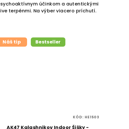
sychoaktívnym účinkom a autentickými
live terpénmi. Na výber viacero príchutí.
Náš tip
Bestseller
KÓD:
HE1503
AK47 Kalashnikov Indoor Šišky -