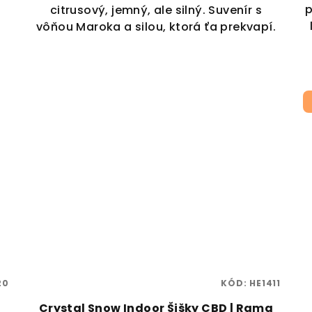
p
citrusový, jemný, ale silný. Suvenír s
vôňou Maroka a silou, ktorá ťa prekvapí.
20
KÓD:
HE1411
Crystal Snow Indoor Šišky CBD | Rama