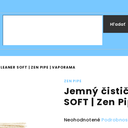
Hľadať
LEANER SOFT | ZEN PIPE | VAPORAMA
ZEN PIPE
Jemný čisti
SOFT | Zen 
Priemerné
Neohodnotené
Podrobnos
hodnotenie