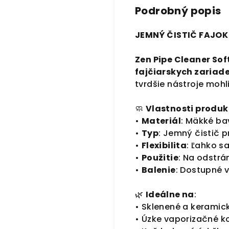
Podrobný popis
JEMNÝ ČISTIČ FAJOK 
Zen Pipe Cleaner Sof
fajčiarskych zariad
tvrdšie nástroje mohl
🧼
Vlastnosti produk
•
Materiál
: Mäkké ba
•
Typ
: Jemný čistič pr
•
Flexibilita
: Ľahko s
•
Použitie
: Na odstrá
•
Balenie
: Dostupné 
🌿
Ideálne na
:
• Sklenené a keramic
• Úzke vaporizačné 