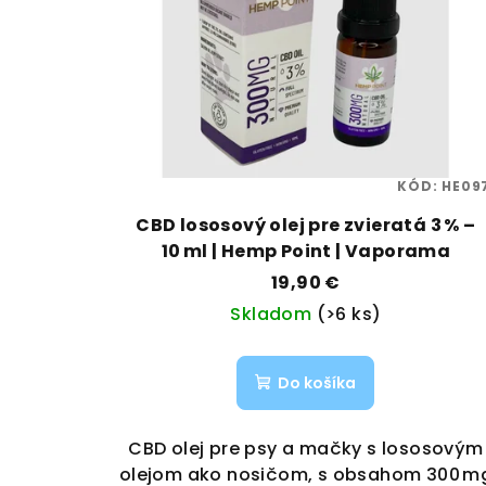
KÓD:
HE09
CBD lososový olej pre zvieratá 3 % –
10 ml | Hemp Point | Vaporama
19,90 €
Skladom
(>6 ks)
Do košíka
CBD olej pre psy a mačky s lososovým
olejom ako nosičom, s obsahom 300 m