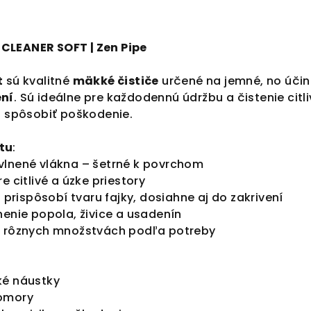
CLEANER SOFT | Zen Pipe
t
sú kvalitné
mäkké čističe
určené na jemné, no účin
ení
. Sú ideálne pre každodennú údržbu a čistenie ci
i spôsobiť poškodenie.
tu
:
vlnené vlákna – šetrné k povrchom
e citlivé a úzke priestory
a prispôsobí tvaru fajky, dosiahne aj do zakrivení
nenie popola, živice a usadenín
v rôznych množstvách podľa potreby
ké náustky
komory