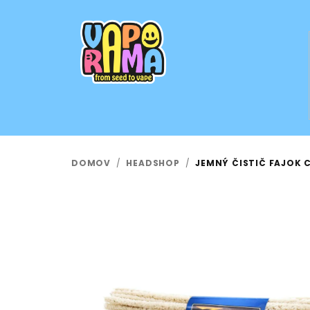
Prejsť
na
obsah
DOMOV
/
HEADSHOP
/
JEMNÝ ČISTIČ FAJOK C