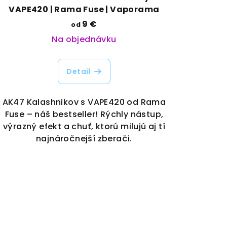
VAPE420 | Rama Fuse | Vaporama
9 €
od
Na objednávku
Detail
AK47 Kalashnikov s VAPE420 od Rama
Fuse – náš bestseller! Rýchly nástup,
výrazný efekt a chuť, ktorú milujú aj tí
najnáročnejší zberači.