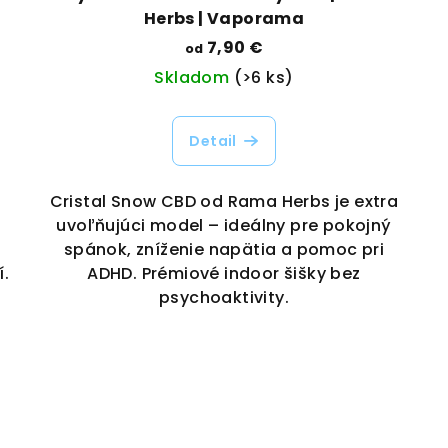
Herbs | Vaporama
7,90 €
od
Skladom
(>6 ks)
Detail
Cristal Snow CBD od Rama Herbs je extra
uvoľňujúci model – ideálny pre pokojný
spánok, zníženie napätia a pomoc pri
í.
ADHD. Prémiové indoor šišky bez
psychoaktivity.