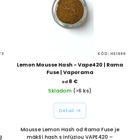
73
KÓD:
HE1696
Lemon Mousse Hash - Vape420 | Rama
Fuse | Vaporama
8 €
od
Skladom
(>6 ks)
Detail
Mousse Lemon Hash od Rama Fuse je
g
mäkší hash s infúziou VAPE420 –