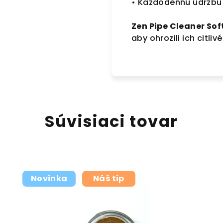
• Každodennú údržbu 
Zen Pipe Cleaner Sof
aby ohrozili ich citliv
Súvisiaci tovar
Novinka
Náš tip