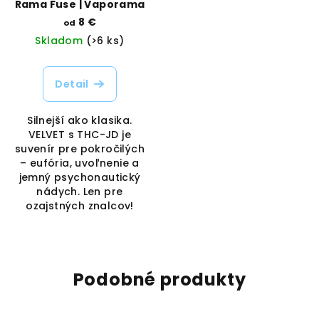
Rama Fuse | Vaporama
8 €
od
Skladom
(>6 ks)
Detail
Silnejší ako klasika.
VELVET s THC-JD je
suvenír pre pokročilých
– eufória, uvoľnenie a
jemný psychonautický
nádych. Len pre
ozajstných znalcov!
Podobné produkty