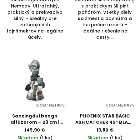
Nemcov. Ultraľahký,
s praktickým Silipint
praktický a prekvapivo
pohárom. Všetky diely
silný – ideálny pre
sa zmestia dovnútra a
začínajúcich
bezpečne uzavrú –
fajnšmekrov na legálne
ideálne riešenie na
účely.
cesty,...
KÓD:
HE1803
KÓD:
HE0876
Sanxingdui bong s
PHOENIX STAR BASIC
difúzorom – 23 cm |
ASH CATCHER 45° BLACK
Black Leaf | Vaporama
- 14MM
149,90 €
13,80 €
Skladom
(1 ks)
Skladom
(1 ks)