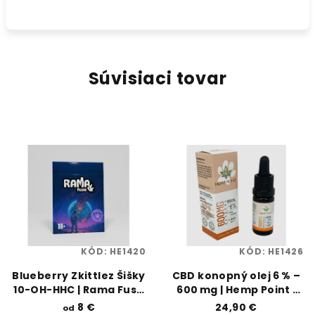
Súvisiaci tovar
KÓD:
HE1420
KÓD:
HE1426
Blueberry Zkittlez Šišky
CBD konopný olej 6 % –
10-OH-HHC | Rama Fuse
600 mg | Hemp Point |
| Vaporama
Vaporama
8 €
24,90 €
od