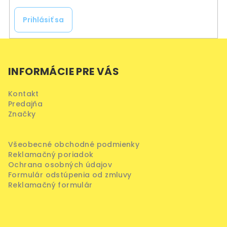
Prihlásiť sa
Z
á
INFORMÁCIE PRE VÁS
p
ä
Kontakt
t
Predajňa
i
Značky
e
Všeobecné obchodné podmienky
Reklamačný poriadok
Ochrana osobných údajov
Formulár odstúpenia od zmluvy
Reklamačný formulár