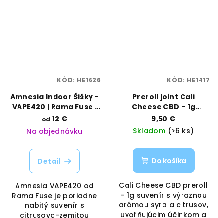
KÓD:
HE1626
KÓD:
HE1417
Amnesia Indoor Šišky -
Preroll joint Cali
VAPE420 | Rama Fuse |
Cheese CBD – 1g
Vaporama
aromatický suvenír |
12 €
9,50 €
od
Rama Herbs |
Skladom
(>6 ks)
Na objednávku
Vaporama
Do košíka
Detail
Cali Cheese CBD preroll
Amnesia VAPE420 od
– 1g suvenír s výraznou
Rama Fuse je poriadne
arómou syra a citrusov,
nabitý suvenír s
uvoľňujúcim účinkom a
citrusovo-zemitou