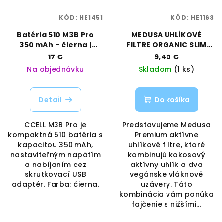
KÓD:
HE1451
KÓD:
HE1163
Batéria 510 M3B Pro
MEDUSA UHLÍKOVÉ
350 mAh – čierna |
FILTRE ORGANIC SLIM
CCELL | Vaporama
50KS - 6MM
17 €
9,40 €
Na objednávku
Skladom
(1 ks)
Detail
Do košíka
CCELL M3B Pro je
Predstavujeme Medusa
kompaktná 510 batéria s
Premium aktívne
kapacitou 350 mAh,
uhlíkové filtre, ktoré
nastaviteľným napätím
kombinujú kokosový
a nabíjaním cez
aktívny uhlík a dva
skrutkovací USB
vegánske vláknové
adaptér. Farba: čierna.
uzávery. Táto
kombinácia vám ponúka
fajčenie s nižšími...