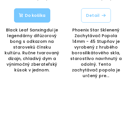
Do košíka
Detail
Black Leaf Sanxingdui je
Phoenix Star Sklenený
legendárny difúzorový
Zachytávač Popola
bong s odkazom na
14mm - 45 Stupňov je
starovekú čínsku
vyrobený z hrubého
kultúru. Ručne tvarovaný
borosilikátového skla,
dizajn, chladivý dym a
starostlivo navrhnutý a
výnimočný zberateľský
odolný. Tento
kúsok v jednom.
zachytávač popola je
určený pre...