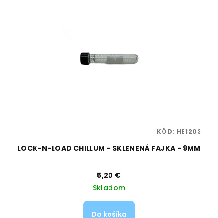
98
KÓD:
HE1203
LOCK-N-LOAD CHILLUM - SKLENENÁ FAJKA - 9MM
5,20 €
Skladom
Do košíka