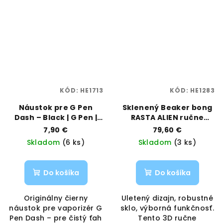
KÓD:
HE1713
KÓD:
HE1283
Náustok pre G Pen
Sklenený Beaker bong
Dash – Black | G Pen |
RASTA ALIEN ručne
Vaporama
maľovaný – 33 cm |
7,90 €
79,60 €
Vaporama
Skladom
(6 ks)
Skladom
(3 ks)
Do košíka
Do košíka
Originálny čierny
Uletený dizajn, robustné
náustok pre vaporizér G
sklo, výborná funkčnosť.
Pen Dash – pre čistý ťah
Tento 3D ručne