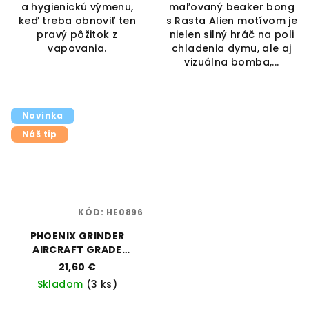
a hygienickú výmenu,
maľovaný beaker bong
keď treba obnoviť ten
s Rasta Alien motívom je
pravý pôžitok z
nielen silný hráč na poli
vapovania.
chladenia dymu, ale aj
vizuálna bomba,...
Novinka
Náš tip
KÓD:
HE0896
PHOENIX GRINDER
AIRCRAFT GRADE
ALUMINIUM - 4P/6CM
21,60 €
Skladom
(3 ks)