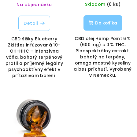
Skladom
(6 ks)
Na objednávku
Do košíka
Detail
CBD olej Hemp Point 6 %
CBD šišky Blueberry
(600 mg) s 0 % THC.
Zkittlez infúzovaná 10-
Plnospektrálny extrakt,
OH-HHC – intenzívna
bohatý na terpény,
vôňa, bohatý terpénový
omega mastné kyseliny
profil a príjemný legálny
a bez príchutí. Vyrobený
psychoaktívny efekt v
v Nemecku.
prítažlivom balení.