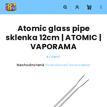
Prejsť
na
obsah
Nákup
Hľadať
Prihlásenie
Atomic glass pipe
košík
sklenka 12cm | ATOMIC |
VAPORAMA
ATOMIC
Priemerné
Neohodnotené
Podrobnosti hodnotenia
hodnotenie
produktu
je
0,0
z
5
hviezdičiek.