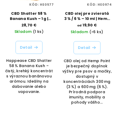
KÓD:
HE0577
KÓD:
HE0974
CBD Shatter 58 %
CBD olej pre zvieratá
Banana Kush – 1 g |
3 % / 6 % – 10 ml | Hemp
Happease | Vaporama
Point | Vaporama
28,70 €
19,90 €
od
Skladom
(1 ks)
Skladom
(>6 ks)
Detail
Detail
Happease CBD Shatter
CBD olej od Hemp Point
58 % Banana Kush –
je bezpečný doplnok
čistý, krehký koncentrát
výživy pre psov a mačky,
s výraznou banánovou
dostupný v
arómou. Ideálny na
koncentráciách 300 mg
dabovanie alebo
(3 %) a 600 mg (6 %).
vapovanie.
Prírodná podpora
imunity, mobility a
pohody vášho...