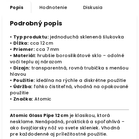
Popis
Hodnotenie
Diskusia
Podrobný popis
•
Typ produktu:
jednoduchá sklenená šlukovka
•
Dĺžka:
cca 12 cm
•
Priemer:
cca 7 mm
•
Materiál:
hrubšie borosilikátové sklo – odolné
voči teplu aj nárazom
•
Dizajn:
transparentná, rovná trubička s menšou
hlavou
•
Použitie:
ideálna na rýchle a diskrétne použitie
•
Údržba:
ľahko čistiteľná, vhodná na opakované
použitie
•
Značka:
Atomic
Atomic Glass Pipe 12 cm
je klasikou, ktorá
nesklame. Nenápadná, praktická a spoľahlivá –
ako švajčiarsky nôž vo svete skleniek. Vhodná
pre každodenné aj príležitostné použitie.