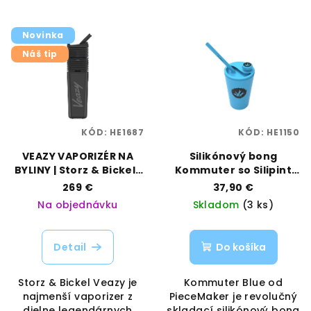
Novinka
Náš tip
KÓD:
HE1687
KÓD:
HE1150
VEAZY VAPORIZÉR NA
Silikónový bong
BYLINY | Storz & Bickel |
Kommuter so Silipint
Vaporama
pohárom – Blue |
269 €
37,90 €
PieceMaker | Vaporama
Na objednávku
Skladom
(3 ks)
Detail
Do košíka
Storz & Bickel Veazy je
Kommuter Blue od
najmenší vaporizer z
PieceMaker je revolučný
dielne legendárnych
skladací silikónový bong