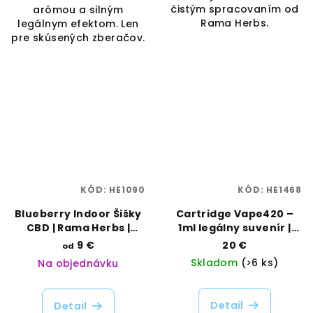
čistým spracovaním od
arómou a silným
Rama Herbs.
legálnym efektom. Len
pre skúsených zberačov.
KÓD:
HE1090
KÓD:
HE1468
Blueberry Indoor Šišky
Cartridge Vape420 –
CBD | Rama Herbs |
1ml legálny suvenír |
Vaporama
Rama Fuse | Vaporama
9 €
20 €
od
Skladom
(>6 ks)
Na objednávku
Detail
Detail