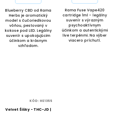
Rama Fuse Vape420
Blueberry CBD od Rama
cartridge 1ml – legálny
Herbs je aromatický
suvenír s výrazným
model s čučoriedkovou
psychoaktívnym
vôňou, pestovaný v
účinkom a autentickými
kokose pod LED. Legálny
live terpénmi. Na výber
suvenír s upokojujúcim
viacero príchutí.
účinkom a krásnym
vzhľadom.
KÓD:
HE1355
Velvet Šišky - THC-JD |