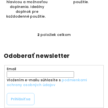
hlavicou a možnosťou
použitie.
doplnenia. Ideálny
doplnok pre
každodenné použitie.
2
položiek celkom
O
v
l
á
Odoberať newsletter
d
a
Email
c
i
Vložením e-mailu súhlasíte s
podmienkami
e
ochrany osobných údajov
p
r
v
Prihlásiť sa
k