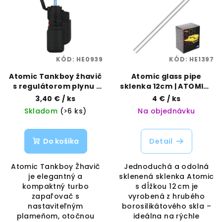
p
p
r
i
o
s
d
p
u
KÓD:
HE0939
KÓD:
HE1397
r
k
o
Atomic Tankboy žhavič
Atomic glass pipe
t
s regulátorom plynu |
sklenka 12cm | ATOMIC |
d
o
ATOMIC | VAPORAMA
VAPORAMA
3,40 €
/ ks
4 €
/ ks
u
v
Skladom
(>6 ks)
Na objednávku
k
t
Do košíka
Detail
o
v
Atomic Tankboy Žhavič
Jednoduchá a odolná
je elegantný a
sklenená sklenka Atomic
kompaktný turbo
s dĺžkou 12 cm je
zapaľovač s
vyrobená z hrubého
nastaviteľným
borosilikátového skla –
plameňom, otočnou
ideálna na rýchle