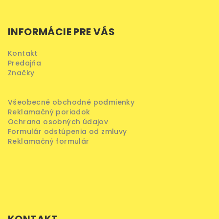
y
Z
v
á
ý
INFORMÁCIE PRE VÁS
p
p
ä
i
Kontakt
s
t
Predajňa
u
i
Značky
e
Všeobecné obchodné podmienky
Reklamačný poriadok
Ochrana osobných údajov
Formulár odstúpenia od zmluvy
Reklamačný formulár
KONTAKT