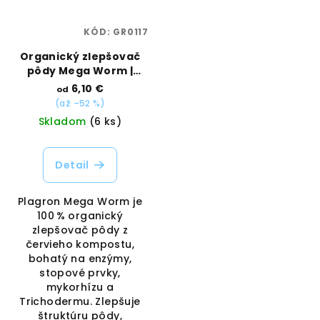
KÓD:
GR0117
Organický zlepšovač
pôdy Mega Worm |
Plagron | Vaporama
6,10 €
od
(až –52 %)
Skladom
(6 ks)
Detail
Plagron Mega Worm je
100 % organický
zlepšovač pôdy z
červieho kompostu,
bohatý na enzýmy,
stopové prvky,
mykorhízu a
Trichodermu. Zlepšuje
štruktúru pôdy,