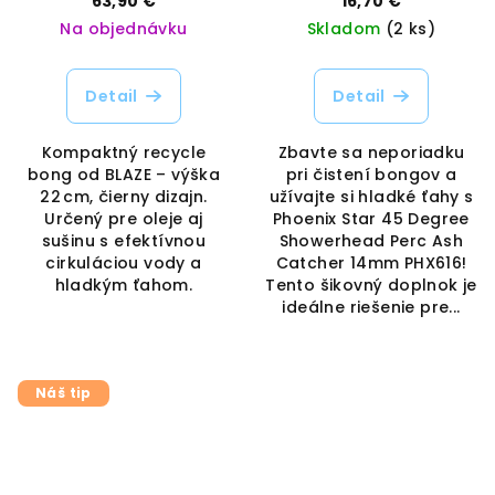
63,90 €
16,70 €
Vaporama
Na objednávku
Skladom
(2 ks)
Detail
Detail
Kompaktný recycle
Zbavte sa neporiadku
bong od BLAZE – výška
pri čistení bongov a
22 cm, čierny dizajn.
užívajte si hladké ťahy s
Určený pre oleje aj
Phoenix Star 45 Degree
sušinu s efektívnou
Showerhead Perc Ash
cirkuláciou vody a
Catcher 14mm PHX616!
hladkým ťahom.
Tento šikovný doplnok je
ideálne riešenie pre...
Náš tip