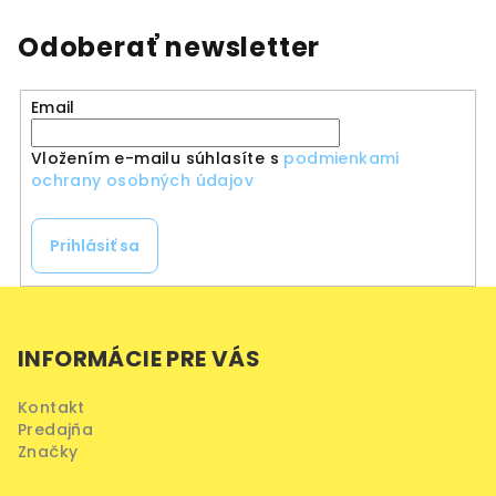
Odoberať newsletter
Email
Vložením e-mailu súhlasíte s
podmienkami
ochrany osobných údajov
Prihlásiť sa
Z
á
INFORMÁCIE PRE VÁS
p
ä
Kontakt
t
Predajňa
i
Značky
e