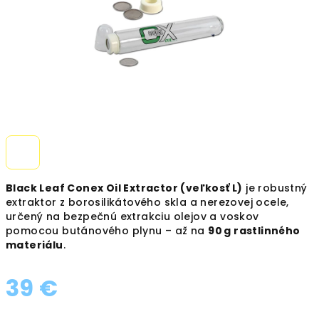
Black Leaf Conex Oil Extractor (veľkosť L)
je robustný
extraktor z borosilikátového skla a nerezovej ocele,
určený na bezpečnú extrakciu olejov a voskov
pomocou butánového plynu – až na
90 g rastlinného
materiálu
.
39 €
Jednotková