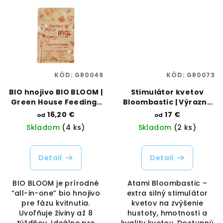
KÓD:
GR0049
KÓD:
GR0073
BIO hnojivo BIO BLOOM |
Stimulátor kvetov
Green House Feeding |
Bloombastic | Výrazné
Vaporama
kvitnutie a vysoká
16,20 €
17 €
od
od
hustota | Atami |
Skladom
(4 ks)
Skladom
(2 ks)
Vaporama
Detail
Detail
BIO BLOOM je prírodné
Atami Bloombastic –
“all-in-one” bio hnojivo
extra silný stimulátor
pre fázu kvitnutia.
kvetov na zvýšenie
Uvoľňuje živiny až 8
hustoty, hmotnosti a