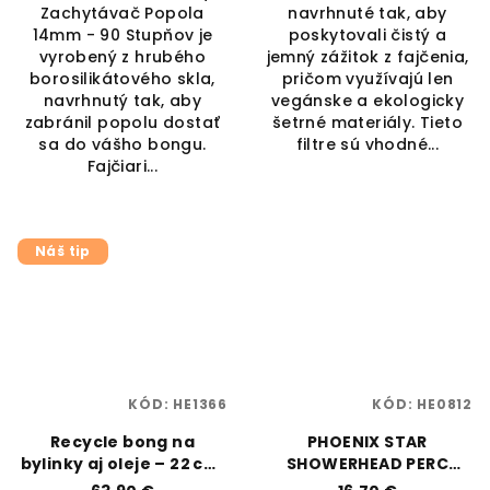
Zachytávač Popola
navrhnuté tak, aby
14mm - 90 Stupňov je
poskytovali čistý a
vyrobený z hrubého
jemný zážitok z fajčenia,
borosilikátového skla,
pričom využívajú len
navrhnutý tak, aby
vegánske a ekologicky
zabránil popolu dostať
šetrné materiály. Tieto
sa do vášho bongu.
filtre sú vhodné...
Fajčiari...
Náš tip
KÓD:
HE1366
KÓD:
HE0812
Recycle bong na
PHOENIX STAR
bylinky aj oleje – 22 cm,
SHOWERHEAD PERC
čierny | BLAZE |
45°/14MM MALE