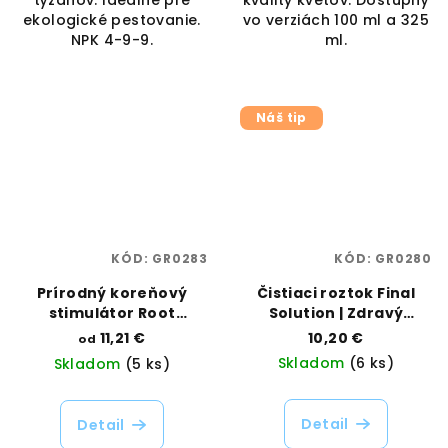
týždňov. Ideálne pre
kvality kvetov. Dostupný
ekologické pestovanie.
vo verziách 100 ml a 325
NPK 4-9-9.
ml.
Náš tip
KÓD:
GR0283
KÓD:
GR0280
Prírodný koreňový
Čistiaci roztok Final
stimulátor Root
Solution | Zdravý
Stimulator | Advanced
substrát bez
11,21 €
10,20 €
od
Hydroponics |
patogénov | Advanced
Skladom
(6 ks)
Skladom
(5 ks)
Vaporama
Hydroponics |
Vaporama
Detail
Detail