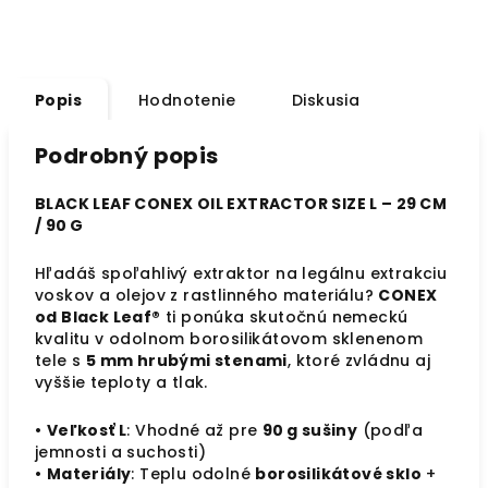
Popis
Hodnotenie
Diskusia
Podrobný popis
BLACK LEAF CONEX OIL EXTRACTOR SIZE L – 29 CM
/ 90 G
Hľadáš spoľahlivý extraktor na legálnu extrakciu
voskov a olejov z rastlinného materiálu?
CONEX
od Black Leaf®
ti ponúka skutočnú nemeckú
kvalitu v odolnom borosilikátovom sklenenom
tele s
5 mm hrubými stenami
, ktoré zvládnu aj
vyššie teploty a tlak.
•
Veľkosť L
: Vhodné až pre
90 g sušiny
(podľa
jemnosti a suchosti)
•
Materiály
: Teplu odolné
borosilikátové sklo
+