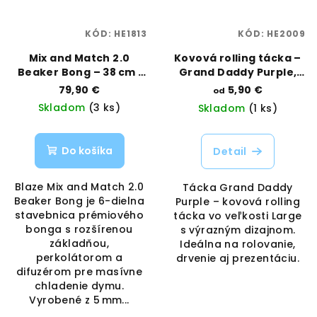
KÓD:
HE1813
KÓD:
HE2009
Mix and Match 2.0
Kovová rolling tácka –
Beaker Bong – 38 cm |
Grand Daddy Purple,
Blaze | Vaporama
veľkosť Large | Best
79,90 €
5,90 €
od
Buds | Vaporama
Skladom
(3 ks)
Skladom
(1 ks)
Do košíka
Detail
Blaze Mix and Match 2.0
Tácka Grand Daddy
Beaker Bong je 6-dielna
Purple – kovová rolling
stavebnica prémiového
tácka vo veľkosti Large
bonga s rozšírenou
s výrazným dizajnom.
základňou,
Ideálna na rolovanie,
perkolátorom a
drvenie aj prezentáciu.
difuzérom pre masívne
chladenie dymu.
Vyrobené z 5 mm...