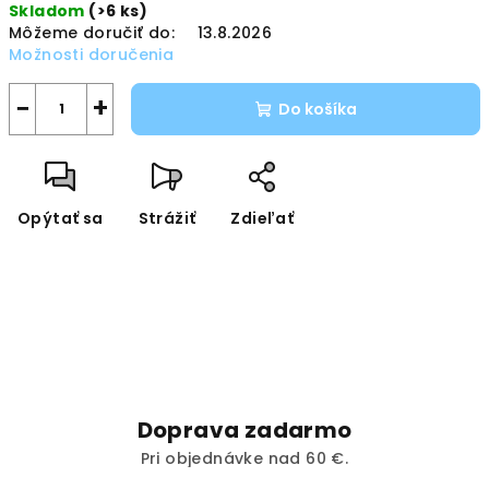
Skladom
(>6 ks)
cena:
Môžeme doručiť do:
13.8.2026
Možnosti doručenia
−
+
Do košíka
Opýtať sa
Strážiť
Zdieľať
Doprava zadarmo
Pri objednávke nad 60 €.