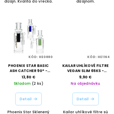
dizajn. Kvalita do vrecka.
dizajnom.
KÓD:
HE0880
KÓD:
HE1164
PHOENIX STAR BASIC
KAILAR UHLÍKOVÉ FILTRE
ASH CATCHER 90° -
VEGAN SLIM 65KS -
14MM
5,9MM
13,80 €
9,90 €
Skladom
(2 ks)
Na objednávku
Detail
Detail
Phoenix Star Sklenený
Kailar uhlíkové filtre sú