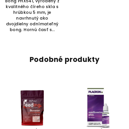
Bong PHX541, vyrobený z
kvalitného číreho skla s
hrúbkou 5 mm, je
navrhnutý ako
dvojdielny odnímateľný
bong. Hornú časť s...
Podobné produkty