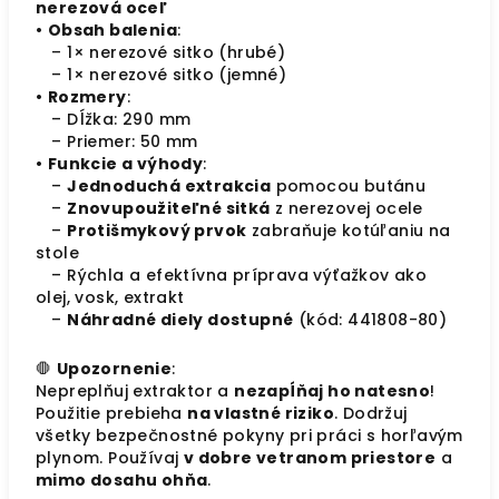
nerezová oceľ
•
Obsah balenia
:
– 1× nerezové sitko (hrubé)
– 1× nerezové sitko (jemné)
•
Rozmery
:
– Dĺžka: 290 mm
– Priemer: 50 mm
•
Funkcie a výhody
:
–
Jednoduchá extrakcia
pomocou butánu
–
Znovupoužiteľné sitká
z nerezovej ocele
–
Protišmykový prvok
zabraňuje kotúľaniu na
stole
– Rýchla a efektívna príprava výťažkov ako
olej, vosk, extrakt
–
Náhradné diely dostupné
(kód: 441808-80)
🛑
Upozornenie
:
Nepreplňuj extraktor a
nezapĺňaj ho natesno
!
Použitie prebieha
na vlastné riziko
. Dodržuj
všetky bezpečnostné pokyny pri práci s horľavým
plynom. Používaj
v dobre vetranom priestore
a
mimo dosahu ohňa
.