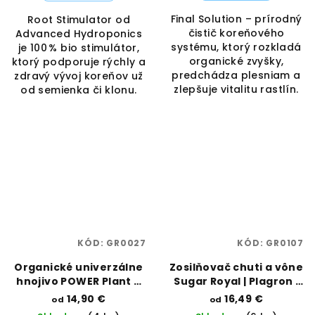
Final Solution – prírodný
Root Stimulator od
čistič koreňového
Advanced Hydroponics
systému, ktorý rozkladá
je 100 % bio stimulátor,
organické zvyšky,
ktorý podporuje rýchly a
predchádza plesniam a
zdravý vývoj koreňov už
zlepšuje vitalitu rastlín.
od semienka či klonu.
KÓD:
GR0027
KÓD:
GR0107
Organické univerzálne
Zosilňovač chuti a vône
hnojivo POWER Plant –
Sugar Royal | Plagron |
rast a kvet | Organics
Vaporama
14,90 €
16,49 €
od
od
Nutrients | Vaporama