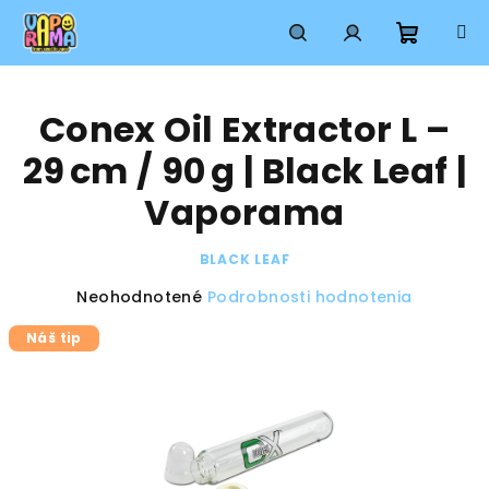
Prejsť
na
obsah
Nákup
Hľadať
Prihlásenie
Conex Oil Extractor L –
košík
29 cm / 90 g | Black Leaf |
Vaporama
BLACK LEAF
Priemerné
Neohodnotené
Podrobnosti hodnotenia
hodnotenie
Náš tip
produktu
je
0,0
z
5
hviezdičiek.