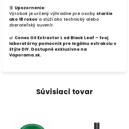
🔞
Upozornenie
:
Výrobok je určený výhradne pre osoby
staršie
ako 18 rokov
a slúži ako technický alebo
zberateľský suvenír.
🌿
Conex Oil Extractor L od Black Leaf – tvoj
laboratórny pomocník pre legálnu extrakciu v
štýle DIY. Dostupné exkluzívne na
Vaporama.sk.
Súvisiaci tovar