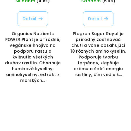
Skladom
(4 ks)
Skladom
(6 ks)
Detail
Detail
Organics Nutrients
Plagron Sugar Royal je
POWER Plant je prírodné,
prírodný zosilňovač
vegánske hnojivo na
chuti a vône obsahujúci
podporu rastu a
18 rôznych aminokyselín.
kvitnutia všetkých
Podporuje tvorbu
druhov rastlín. Obsahuje
terpénov, zlepšuje
huminové kyseliny,
arómu a šetrí energiu
aminokyseliny, extrakt z
rastliny, čím vedie k...
morských...