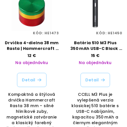
KÓD:
HE1473
KÓD:
HE1450
Drvička 4-dielna 38 mm
Batéria 510 M3 Plus
Rasta | Hammercraft |
350 mAh USB-C Black |
Vaporama
CCELL | Vaporama
12 €
15 €
Na objednávku
Na objednávku
Detail
Detail
Kompaktná a štýlová
CCELL M3 Plus je
drvička Hammercraft
vylepšená verzia
Rasta 38 mm – silné
klasickej 510 batérie s
hliníkové zuby,
USB-C nabíjaním,
magnetické zatváranie
kapacitou 350 mAh a
a klasický farebný
čiernym elegantným