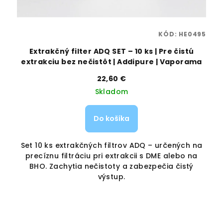
62
KÓD:
HE0495
0
Extrakčný filter ADQ SET – 10 ks | Pre čistú
D
extrakciu bez nečistôt | Addipure | Vaporama
22,60 €
Skladom
Do košíka
m
Set 10 ks extrakčných filtrov ADQ – určených na
precíznu filtráciu pri extrakcii s DME alebo na
BHO. Zachytia nečistoty a zabezpečia čistý
výstup.