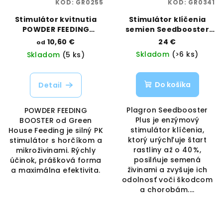
KÓD:
GR0255
KÓD:
GR0341
Stimulátor kvitnutia
Stimulátor klíčenia
POWDER FEEDING
semien Seedbooster
BOOSTER | Green House
Plus 10 ml | Plagron |
10,60 €
24 €
od
Feeding | Vaporama
Vaporama
Skladom
(>6 ks)
Skladom
(5 ks)
Do košíka
Detail
Plagron Seedbooster
POWDER FEEDING
Plus je enzýmový
BOOSTER od Green
stimulátor klíčenia,
House Feeding je silný PK
ktorý urýchľuje štart
stimulátor s horčíkom a
rastliny až o 40 %,
mikroživinami. Rýchly
posilňuje semená
účinok, prášková forma
živinami a zvyšuje ich
a maximálna efektivita.
odolnosť voči škodcom
a chorobám....