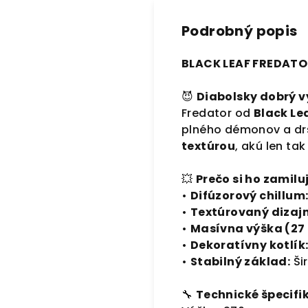
Podrobný popis
BLACK LEAF FREDATOR
😈
Diabolsky dobrý v
Fredator od
Black Le
plného démonov a dr
textúrou
, akú len ta
💥
Prečo si ho zamilu
•
Difúzorový chillum
•
Textúrovaný dizajn
•
Masívna výška (27
•
Dekoratívny kotlík
•
Stabilný základ:
Ši
🔧
Technické špecifik