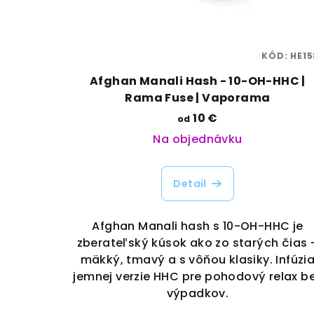
KÓD:
HE15
Afghan Manali Hash - 10-OH-HHC |
Rama Fuse | Vaporama
10 €
od
Na objednávku
Detail
Afghan Manali hash s 10-OH-HHC je
zberateľský kúsok ako zo starých čias 
mäkký, tmavý a s vôňou klasiky. Infúzi
jemnej verzie HHC pre pohodový relax b
výpadkov.