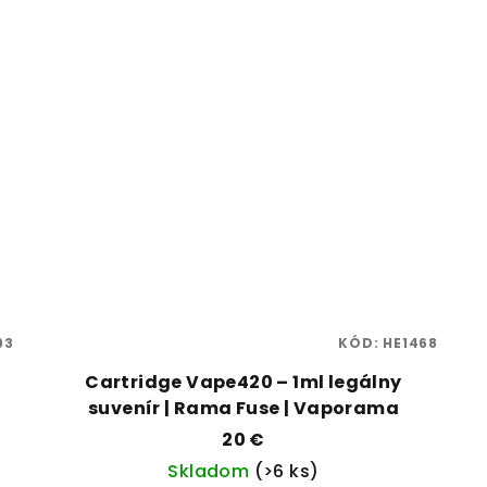
93
KÓD:
HE1468
|
Cartridge Vape420 – 1ml legálny
suvenír | Rama Fuse | Vaporama
20 €
Skladom
(>6 ks)