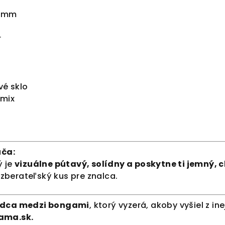
5 mm
r
vé sklo
 mix
ča:
ý je
vizuálne pútavý, solídny a poskytne ti jemný,
berateľský kus pre znalca.
ádca medzi bongami
, ktorý vyzerá, akoby vyšiel z i
ama.sk.