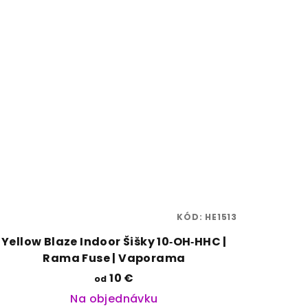
KÓD:
HE1513
Yellow Blaze Indoor Šišky 10‑OH‑HHC |
Rama Fuse | Vaporama
10 €
od
Na objednávku