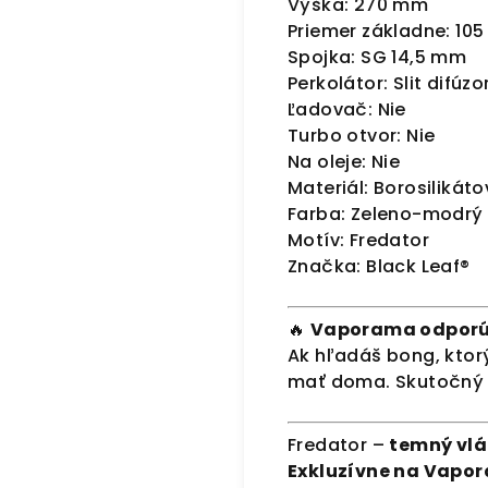
Výška: 270 mm
Priemer základne: 10
Spojka: SG 14,5 mm
Perkolátor: Slit difúzo
Ľadovač: Nie
Turbo otvor: Nie
Na oleje: Nie
Materiál: Borosilikáto
Farba: Zeleno-modrý
Motív: Fredator
Značka: Black Leaf®
🔥
Vaporama odporú
Ak hľadáš bong, ktor
mať doma. Skutočný z
Fredator –
temný vl
Exkluzívne na Vapor