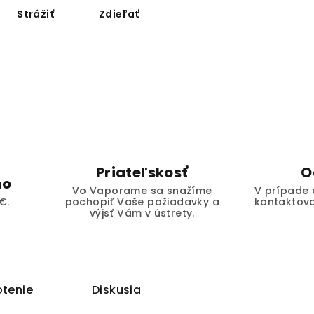
Strážiť
Zdieľať
Priateľskosť
O
mo
Vo Vaporame sa snažíme
V prípade 
€.
pochopiť Vaše požiadavky a
kontaktova
výjsť Vám v ústrety.
tenie
Diskusia