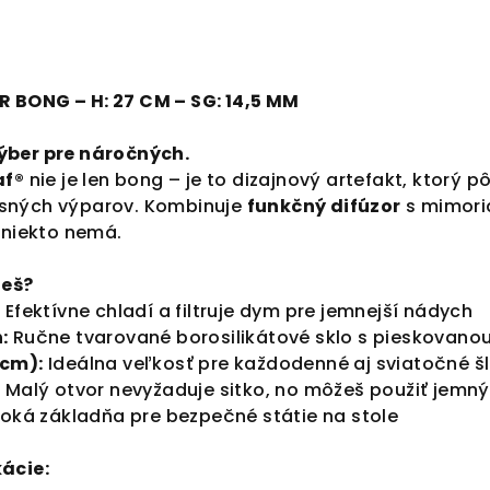
 BONG – H: 27 CM – SG: 14,5 MM
ýber pre náročných.
af®
nie je len bong – je to dizajnový artefakt, ktorý 
sných výparov. Kombinuje
funkčný difúzor
s mimori
k niekto nemá.
ješ?
:
Efektívne chladí a filtruje dym pre jemnejší nádych
:
Ručne tvarované borosilikátové sklo s pieskovan
 cm):
Ideálna veľkosť pre každodenné aj sviatočné š
:
Malý otvor nevyžaduje sitko, no môžeš použiť jemný
roká základňa pre bezpečné státie na stole
ácie: