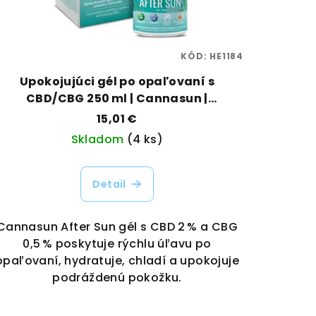
KÓD:
HE1184
Upokojujúci gél po opaľovaní s
CBD/CBG 250 ml | Cannasun |
Vaporama
15,01 €
Skladom
(4 ks)
Detail
Cannasun After Sun gél s CBD 2 % a CBG
0,5 % poskytuje rýchlu úľavu po
opaľovaní, hydratuje, chladí a upokojuje
podráždenú pokožku.