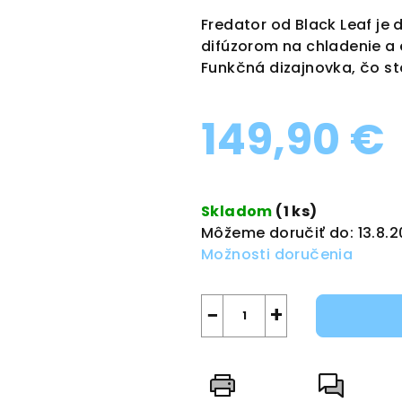
produktu
Fredator od Black Leaf je
je
difúzorom na chladenie a
0,0
Funkčná dizajnovka, čo st
z
5
149,90 €
hviezdičiek.
Jednotková
cena:
Skladom
(1 ks)
Môžeme doručiť do:
13.8.
Možnosti doručenia
−
+