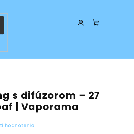
Prihlásenie
Nákupný
košík
g s difúzorom – 27
Leaf | Vaporama
ti hodnotenia