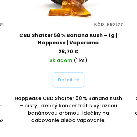
81
KÓD:
HE0577
CBD Shatter 58 % Banana Kush – 1 g |
Happease | Vaporama
28,70 €
Skladom
(1 ks)
Detail
Happease CBD Shatter 58 % Banana Kush
– čistý, krehký koncentrát s výraznou
–
banánovou arómou. Ideálny na
a
dabovanie alebo vapovanie.
ez