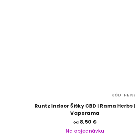
KÓD:
HE13
Runtz Indoor Šišky CBD | Rama Herbs 
Vaporama
8,50 €
od
Na objednávku