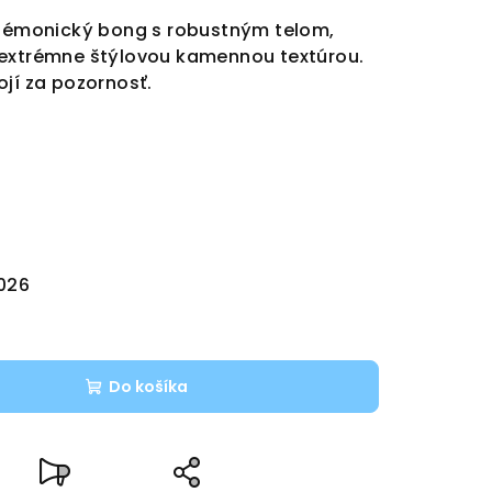
 démonický bong s robustným telom,
 extrémne štýlovou kamennou textúrou.
ojí za pozornosť.
2026
Do košíka