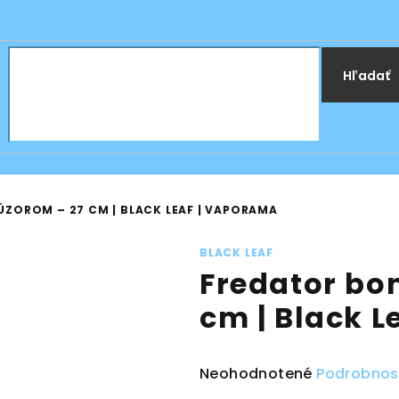
Hľadať
ÚZOROM – 27 CM | BLACK LEAF | VAPORAMA
BLACK LEAF
Fredator bon
cm | Black 
Priemerné
Neohodnotené
Podrobnos
hodnotenie