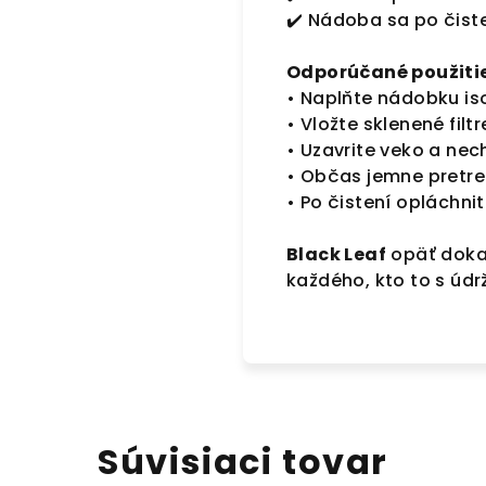
✔️ Nádoba sa po čist
Odporúčané použitie
• Naplňte nádobku i
• Vložte sklenené filt
• Uzavrite veko a nec
• Občas jemne pretr
• Po čistení opláchni
Black Leaf
opäť dokaz
každého, kto to s údr
Súvisiaci tovar