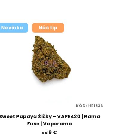
Novinka
Náš tip
KÓD:
HE1836
Sweet Papaya Šišky – VAPE420 | Rama
Fuse | Vaporama
9 €
od