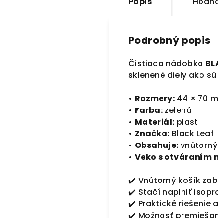
Popis
Hodno
Podrobný popis
Čistiaca nádobka
BL
sklenené diely ako sú 
•
Rozmery:
44 × 70 
•
Farba:
zelená
•
Materiál:
plast
•
Značka:
Black Leaf
•
Obsahuje:
vnútorný 
•
Veko s otváraním n
✔️ Vnútorný košík za
✔️ Stačí naplniť isop
✔️ Praktické riešenie 
✔️ Možnosť premiešan