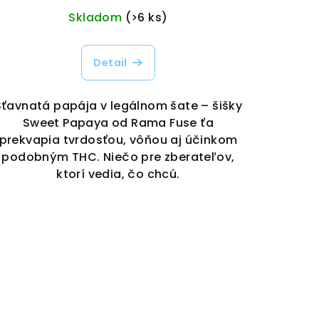
Skladom
(>6 ks)
Detail
Šťavnatá papája v legálnom šate – šišky
Sweet Papaya od Rama Fuse ťa
prekvapia tvrdosťou, vôňou aj účinkom
podobným THC. Niečo pre zberateľov,
ktorí vedia, čo chcú.