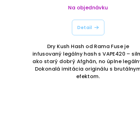
Na objednávku
Detail
Dry Kush Hash od Rama Fuse je
infusovaný legálny hash s VAPE420 – sil
ako starý dobrý Afghán, no úplne legáln
Dokonalá imitácia originálu s brutálny
efektom.