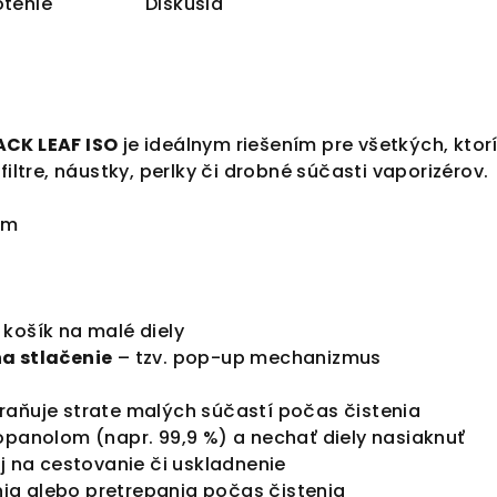
tenie
Diskusia
ACK LEAF ISO
je ideálnym riešením pre všetkých, ktor
filtre, náustky, perlky či drobné súčasti vaporizérov.
mm
košík na malé diely
a stlačenie
– tzv. pop-up mechanizmus
braňuje strate malých súčastí počas čistenia
ropanolom (napr. 99,9 %) a nechať diely nasiaknuť
aj na cestovanie či uskladnenie
ia alebo pretrepania počas čistenia