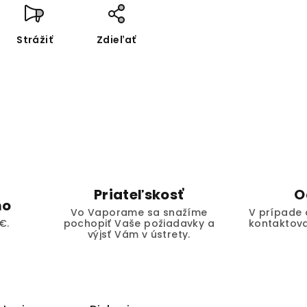
Strážiť
Zdieľať
Priateľskosť
O
mo
Vo Vaporame sa snažíme
V prípade 
€.
pochopiť Vaše požiadavky a
kontaktova
výjsť Vám v ústrety.