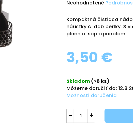
Priemerné
Neohodnotené
Podrobnos
hodnotenie
produktu
Kompaktná čistiaca nádoba
je
náustky či dab perlky. S 
0,0
plnenia isopropanolom.
z
5
3,50 €
hviezdičiek.
Jednotková
cena:
Skladom
(>6 ks)
Môžeme doručiť do:
12.8.
Možnosti doručenia
−
+