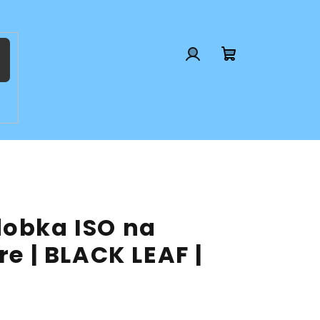
Prihlásenie
Nákupný
košík
dobka ISO na
re | BLACK LEAF |