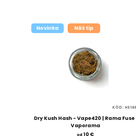
Novinka
Náš tip
KÓD:
HE16
Dry Kush Hash - Vape420 | Rama Fuse 
Vaporama
10 €
od