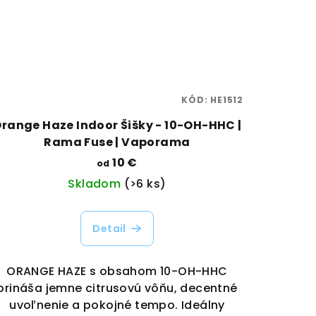
KÓD:
HE1512
range Haze Indoor Šišky - 10-OH-HHC |
Rama Fuse | Vaporama
10 €
od
Skladom
(>6 ks)
Detail
ORANGE HAZE s obsahom 10-OH-HHC
prináša jemne citrusovú vôňu, decentné
uvoľnenie a pokojné tempo. Ideálny