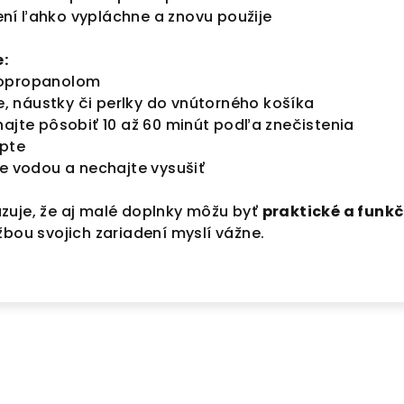
ení ľahko vypláchne a znovu použije
:
sopropanolom
re, náustky či perlky do vnútorného košíka
hajte pôsobiť 10 až 60 minút podľa znečistenia
epte
te vodou a nechajte vysušiť
uje, že aj malé doplnky môžu byť
praktické a funk
žbou svojich zariadení myslí vážne.