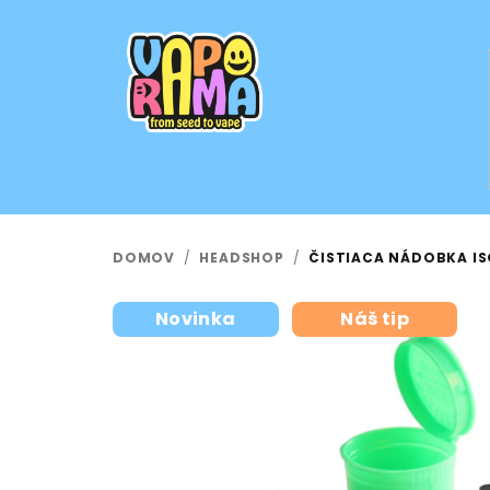
Prejsť
na
obsah
DOMOV
/
HEADSHOP
/
ČISTIACA NÁDOBKA ISO
Novinka
Náš tip