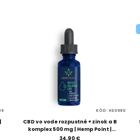
89
KÓD:
HE0980
|
CBD vo vode rozpustné + zinok a B
komplex 500 mg | Hemp Point |
Vaporama
34,90 €