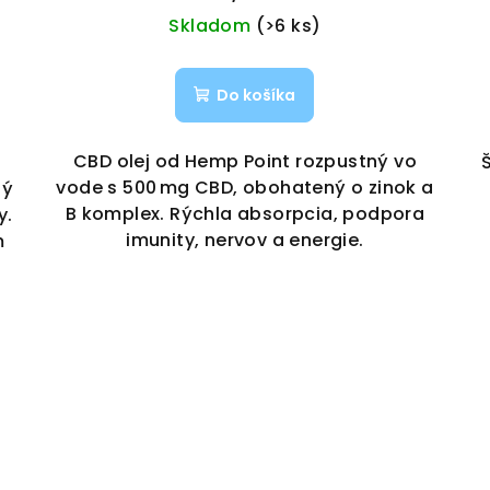
Skladom
(>6 ks)
Do košíka
CBD olej od Hemp Point rozpustný vo
vode s 500 mg CBD, obohatený o zinok a
ný
B komplex. Rýchla absorpcia, podpora
y.
imunity, nervov a energie.
m