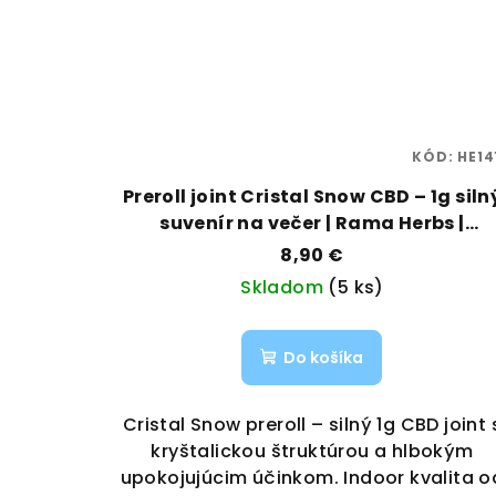
KÓD:
HE14
Preroll joint Cristal Snow CBD – 1g siln
suvenír na večer | Rama Herbs |
Vaporama
8,90 €
Skladom
(5 ks)
Do košíka
Cristal Snow preroll – silný 1g CBD joint 
kryštalickou štruktúrou a hlbokým
upokojujúcim účinkom. Indoor kvalita o