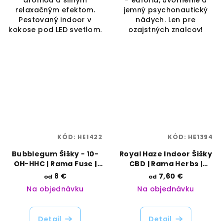
relaxačným efektom.
jemný psychonautický
Pestovaný indoor v
nádych. Len pre
kokose pod LED svetlom.
ozajstných znalcov!
KÓD:
HE1422
KÓD:
HE1394
Bubblegum Šišky - 10-
Royal Haze Indoor Šišky
OH-HHC | Rama Fuse |
CBD | Rama Herbs |
Vaporama
Vaporama
8 €
7,60 €
od
od
Na objednávku
Na objednávku
Detail
Detail