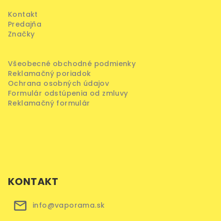
ä
Kontakt
t
Predajňa
i
Značky
e
Všeobecné obchodné podmienky
Reklamačný poriadok
Ochrana osobných údajov
Formulár odstúpenia od zmluvy
Reklamačný formulár
KONTAKT
info@vaporama.sk