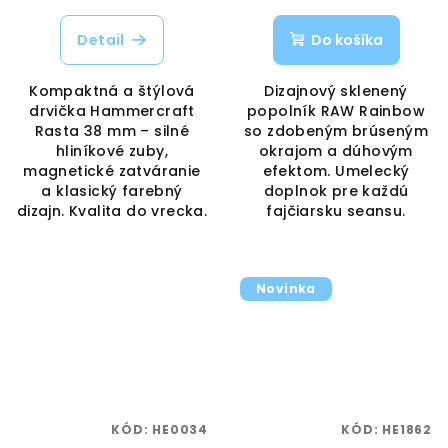
Detail
Do košíka
Kompaktná a štýlová
Dizajnový sklenený
drvička Hammercraft
popolník RAW Rainbow
Rasta 38 mm – silné
so zdobeným brúseným
hliníkové zuby,
okrajom a dúhovým
magnetické zatváranie
efektom. Umelecký
a klasický farebný
doplnok pre každú
dizajn. Kvalita do vrecka.
fajčiarsku seansu.
Novinka
KÓD:
HE0034
KÓD:
HE1862