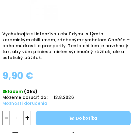
Vychutnajte si intenzívnu chuť dymu s týmto
keramickým chillumom, zdobeným symbolom Ganéša –
boha múdrosti a prosperity. Tento chillum je navrhnutý
tak, aby vám priniesol nielen výnimočný zážitok, ale aj
estetický pôžitok.
9,90 €
Jednotková
Skladom
(2 ks)
cena:
Môžeme doručiť do:
13.8.2026
Možnosti doručenia
−
+
Do košíka