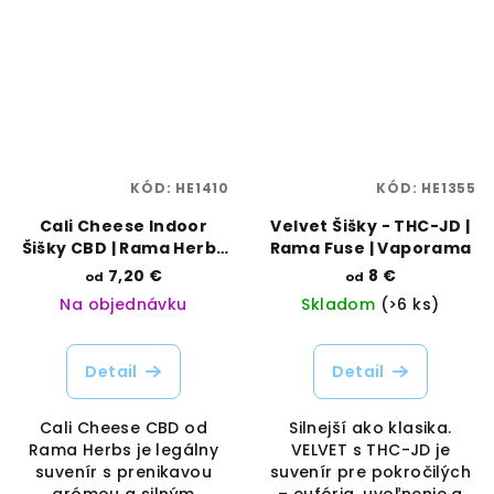
KÓD:
HE1410
KÓD:
HE1355
Cali Cheese Indoor
Velvet Šišky - THC-JD |
Šišky CBD | Rama Herbs
Rama Fuse | Vaporama
| Vaporama
7,20 €
8 €
od
od
Na objednávku
Skladom
(>6 ks)
Detail
Detail
Cali Cheese CBD od
Silnejší ako klasika.
Rama Herbs je legálny
VELVET s THC-JD je
suvenír s prenikavou
suvenír pre pokročilých
arómou a silným
– eufória, uvoľnenie a