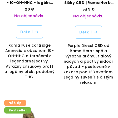
- 10-OH-HHC - legálny
Šišky CBD | Rama Herbs
suvenír s terpénmi |
| Vaporama
20 €
9 €
od
Rama Fuse | Vaporama
Na objednávku
Na objednávku
Detail
Detail
Rama Fuse cartridge
Purple Diesel CBD od
Amnesia s obsahom 10-
Rama Herbs spája
OH-HHC a terpénmi z
výraznú arómu, fialový
legendárnej sativy.
nádych a poctivý indoor
Výrazný citrusový profil
pôvod – pestované v
a legálny efekt podobný
kokose pod LED svetlom.
THC.
Legálny suvenír s čistým
relaxom.
Náš tip
Bestseller