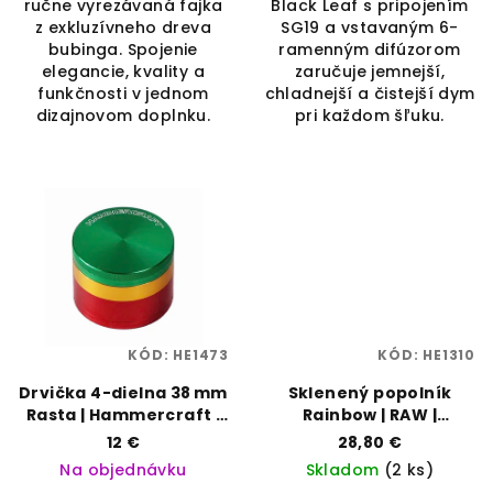
ručne vyrezávaná fajka
Black Leaf s pripojením
z exkluzívneho dreva
SG19 a vstavaným 6-
bubinga. Spojenie
ramenným difúzorom
elegancie, kvality a
zaručuje jemnejší,
funkčnosti v jednom
chladnejší a čistejší dym
dizajnovom doplnku.
pri každom šľuku.
KÓD:
HE1473
KÓD:
HE1310
Drvička 4-dielna 38 mm
Sklenený popolník
Rasta | Hammercraft |
Rainbow | RAW |
Vaporama
Vaporama
12 €
28,80 €
Na objednávku
Skladom
(2 ks)