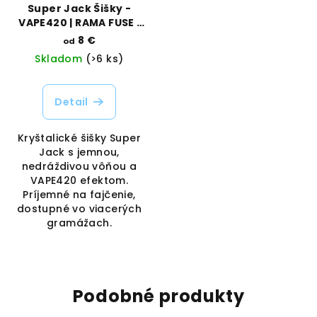
Super Jack Šišky -
VAPE420 | RAMA FUSE |
VAPORAMA
8 €
od
Skladom
(>6 ks)
Detail
Kryštalické šišky Super
Jack s jemnou,
nedráždivou vôňou a
VAPE420 efektom.
Príjemné na fajčenie,
dostupné vo viacerých
gramážach.
Podobné produkty