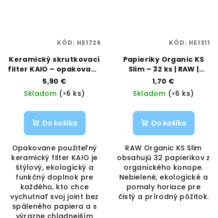
KÓD:
HE1726
KÓD:
HE1311
Keramický skrutkovací
Papieriky Organic KS
filter KAIO – opakovane
Slim – 32 ks | RAW |
použiteľný | Vaporama
Vaporama
5,90 €
1,70 €
Skladom
(>6 ks)
Skladom
(>6 ks)
Do košíka
Do košíka
Opakovane použiteľný
RAW Organic KS Slim
keramický filter KAIO je
obsahujú 32 papierikov z
štýlový, ekologický a
organického konope.
funkčný doplnok pre
Nebielené, ekologické a
každého, kto chce
pomaly horiace pre
vychutnať svoj joint bez
čistý a prírodný pôžitok.
spáleného papiera a s
výrazne chladnejším