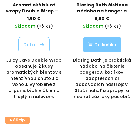
Aromatické blunt
Blazing Bath čistiaca
wrapy Double Wrap – 2
nádoba na banger a
ks | Juicy Jays |
príslušenstvo | BLACK
1,50 €
6,80 €
Vaporama
LEAF | VAPORAMA
Skladom
(>6 ks)
Skladom
(>6 ks)
Detail
Do košíka
Juicy Jays Double Wrap
Blazing Bath je praktická
obsahuje 2 kusy
nádoba na čistenie
aromatických bluntov s
bangerov, kotlíkov,
intenzívnou chuťou a
adaptéroch či
vôňou. Vyrobené z
dabovacích nástrojov.
organických vlákien a
Stačí naliať izopropyl a
trojitým nálevom.
nechať zázraky pôsobiť.
Náš tip