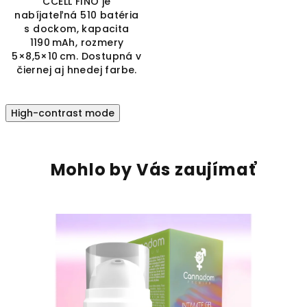
CCELL FINO je
nabíjateľná 510 batéria
s dockom, kapacita
1190 mAh, rozmery
5×8,5×10 cm. Dostupná v
čiernej aj hnedej farbe.
High-contrast mode
Mohlo by Vás zaujímať