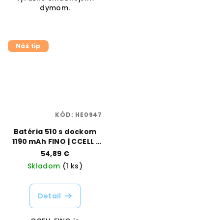
dymom.
Náš tip
KÓD:
HE0947
Batéria 510 s dockom
1190 mAh FINO | CCELL |
Vaporama
54,89 €
Skladom
(1 ks)
Detail