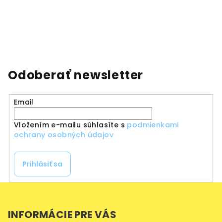
Odoberať newsletter
Email
Vložením e-mailu súhlasíte s
podmienkami
ochrany osobných údajov
Prihlásiť sa
Z
á
INFORMÁCIE PRE VÁS
p