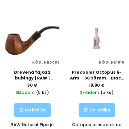
KÓD:
HE0098
KÓD:
HE1816
Drevená fajka z
Precooler Octopus 6-
bubingy | RAW |
Arm – SG:19 mm – Black
Vaporama
Leaf | Vaporama
30 €
19,90 €
Skladom
(5 ks)
Skladom
(5 ks)
Do košíka
Do košíka
RAW Natural Pipe je
Octopus precooler od