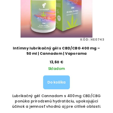
40
KÓD:
HE0743
Intímny lubrikačný gél s CBD/CBG 400 mg –
50 ml | Cannadom | Vaporama
13,60 €
Skladom
Do košíka
Lubrikačný gél Cannadom s 400 mg CBD/CBG
ne
ponúka prirodzenú hydratáciu, upokojujúci
.
účinok a jemnosť vhodnú aj pre citlivé oblasti.