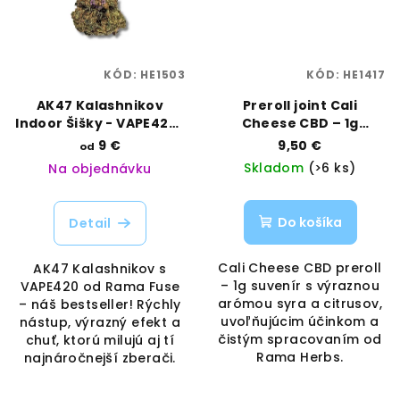
KÓD:
HE1503
KÓD:
HE1417
AK47 Kalashnikov
Preroll joint Cali
Indoor Šišky - VAPE420 |
Cheese CBD – 1g
Rama Fuse | Vaporama
aromatický suvenír |
9 €
9,50 €
od
Rama Herbs |
Skladom
(>6 ks)
Na objednávku
Vaporama
Do košíka
Detail
Cali Cheese CBD preroll
AK47 Kalashnikov s
– 1g suvenír s výraznou
VAPE420 od Rama Fuse
arómou syra a citrusov,
– náš bestseller! Rýchly
uvoľňujúcim účinkom a
nástup, výrazný efekt a
čistým spracovaním od
chuť, ktorú milujú aj tí
Rama Herbs.
najnáročnejší zberači.