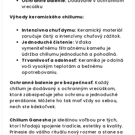
Ochranné balenie:
Dodávané v ochrannom
vrecúšku
Výhody keramického chillumu:
Intenzívna chuť dymu:
Keramický materiál
zaručuje čistý a intenzívny chuťový zážitok.
Jednoduché čistenie:
Vďaka
vymeniteľnému filtračnému kameňu je
údržba chillumu jednoduchá a pohodlná.
Trvanlivosť a odolnosť:
Keramika je odolná
voči vysokým teplotám a bežnému
opotrebovaniu.
Ochranné balenie pre bezpečnosť:
Každý
chillum je dodávaný s ochranným vrecúškom,
ktoré zabezpečuje jeho ochranu a jednoduché
prenášanie. Môžete ho tak mať vždy so sebou,
nech ste kdekoľvek.
Chillum Ganesha
je ideálnou voľbou pre tých,
ktorí hľadajú spojenie tradície, estetiky a kvality.
Prinesie do vášho rituálu nový rozmer a stane sa