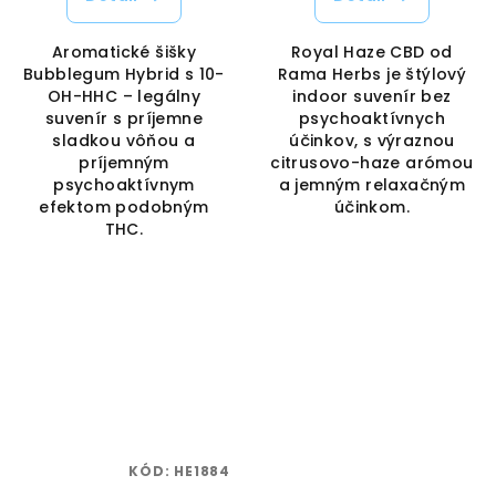
Aromatické šišky
Royal Haze CBD od
Bubblegum Hybrid s 10-
Rama Herbs je štýlový
OH-HHC – legálny
indoor suvenír bez
suvenír s príjemne
psychoaktívnych
sladkou vôňou a
účinkov, s výraznou
príjemným
citrusovo-haze arómou
psychoaktívnym
a jemným relaxačným
efektom podobným
účinkom.
THC.
KÓD:
HE1884