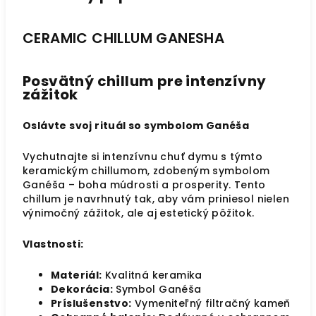
CERAMIC CHILLUM GANESHA
Posvätný chillum pre intenzívny
zážitok
Oslávte svoj rituál so symbolom Ganéša
Vychutnajte si intenzívnu chuť dymu s týmto
keramickým chillumom, zdobeným symbolom
Ganéša – boha múdrosti a prosperity. Tento
chillum je navrhnutý tak, aby vám priniesol nielen
výnimočný zážitok, ale aj estetický pôžitok.
Vlastnosti:
Materiál:
Kvalitná keramika
Dekorácia:
Symbol Ganéša
Príslušenstvo:
Vymeniteľný filtračný kameň